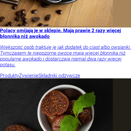
Polacy omijają je w sklepie. Mają prawie 2 razy więcej
błonnika niż awokado
Większość osób traktuje je jak dodatek do ciast albo owsianki.
Tymczasem te niepozorne owoce mają więcej błonnika niż
popularne awokado i dostarczają niemal dwa razy więcej
potasu.
Produkty
Żywienie
Składniki odżywcze