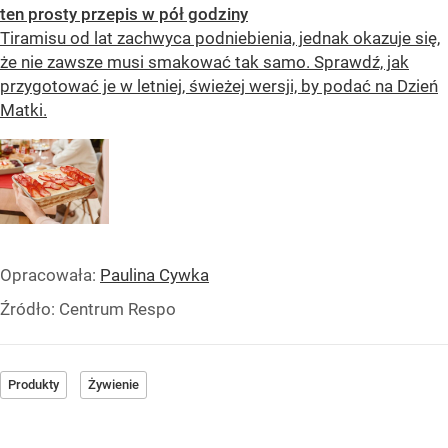
ten prosty przepis w pół godziny
Tiramisu od lat zachwyca podniebienia, jednak okazuje się,
że nie zawsze musi smakować tak samo. Sprawdź, jak
przygotować je w letniej, świeżej wersji, by podać na Dzień
Matki.
Opracowała:
Paulina Cywka
Źródło:
Centrum Respo
Produkty
Żywienie