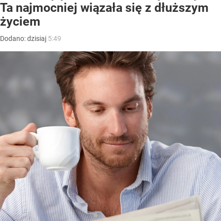
Ta najmocniej wiązała się z dłuższym
życiem
Dodano:
dzisiaj
5:49