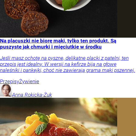
Na placuszki nie biorę mąki, tylko ten produkt. Są
puszyste jak chmurki i mięciutkie w środku
Jeśli masz ochotę na pyszne, delikatne placki z patelni, ten
przepis jest idealny. W wersji na kefirze biją na głowę
naleśniki i pankejki, choć nie zawierają grama mąki pszennej.
Przepisy
Żywienie
Anna
Rokicka-Żuk