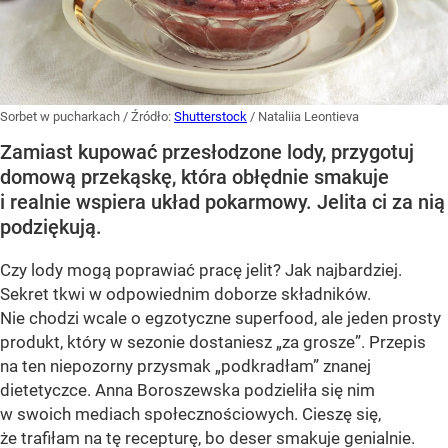
Sorbet w pucharkach
/ Źródło:
Shutterstock
/
Nataliia Leontieva
Zamiast kupować przesłodzone lody, przygotuj
domową przekąskę, która obłędnie smakuje
i realnie wspiera układ pokarmowy. Jelita ci za nią
podziękują.
Czy lody mogą poprawiać pracę jelit? Jak najbardziej.
Sekret tkwi w odpowiednim doborze składników.
Nie chodzi wcale o egzotyczne superfood, ale jeden prosty
produkt, który w sezonie dostaniesz „za grosze”. Przepis
na ten niepozorny przysmak „podkradłam” znanej
dietetyczce. Anna Boroszewska podzieliła się nim
w swoich mediach społecznościowych. Cieszę się,
że trafiłam na tę recepturę, bo deser smakuje genialnie.