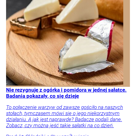
Nie rezygnuję z ogórka i pomidora w jednej sałatce.
Badania pokazały, co się dzieje
To połączenie warzyw od zawsze gościło na naszych
stołach, tymczasem mówi się o jego niekorzystnym
działaniu. A jak jest naprawdę? Badacze podali dane.
Zobacz, czy można jeść takie sałatki na co dzień.