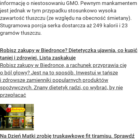
informację o niestosowaniu GMO. Pewnym mankamentem
jest jednak w tym przypadku stosunkowo wysoka
zawartość tłuszczu (ze względu na obecność śmietany).
Stugramowa porcja serka dostarcza aż 249 kalorii i 23
gramów tłuszczu.
Robisz zakupy w Biedronce? Dietetyczka ujawnia, co kupić
taniej i zdrowiej. Lista zaskakuje
Robisz zakupy w Biedronce, a rachunek przyprawia cię
o ból głowy? Jest na to sposób. Inwestuj w tańsze
i zdrowsze zamienniki popularnych produktów
spożywczych. Znany dietetyk radzi, co wybrać, by nie
przepłacać
Na Dzień Matki zrobię truskawkowe fit tiramisu. Sprawdź