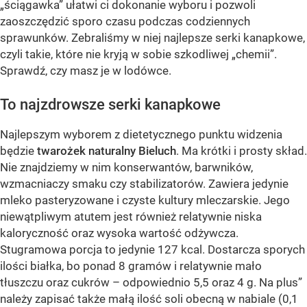
„ściągawka” ułatwi ci dokonanie wyboru i pozwoli
zaoszczędzić sporo czasu podczas codziennych
sprawunków. Zebraliśmy w niej najlepsze serki kanapkowe,
czyli takie, które nie kryją w sobie szkodliwej „chemii”.
Sprawdź, czy masz je w lodówce.
To najzdrowsze serki kanapkowe
Najlepszym wyborem z dietetycznego punktu widzenia
będzie
twarożek naturalny Bieluch
. Ma krótki i prosty skład.
Nie znajdziemy w nim konserwantów, barwników,
wzmacniaczy smaku czy stabilizatorów. Zawiera jedynie
mleko pasteryzowane i czyste kultury mleczarskie. Jego
niewątpliwym atutem jest również relatywnie niska
kaloryczność oraz wysoka wartość odżywcza.
Stugramowa porcja to jedynie 127 kcal. Dostarcza sporych
ilości białka, bo ponad 8 gramów i relatywnie mało
tłuszczu oraz cukrów – odpowiednio 5,5 oraz 4 g. Na plus”
należy zapisać także małą ilość soli obecną w nabiale (0,1