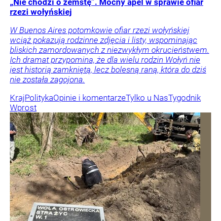
„Nie chodzi o zemstę”. Mocny apel w sprawie ofiar
rzezi wołyńskiej
W Buenos Aires potomkowie ofiar rzezi wołyńskiej
wciąż pokazują rodzinne zdjęcia i listy, wspominając
bliskich zamordowanych z niezwykłym okrucieństwem.
Ich dramat przypomina, że dla wielu rodzin Wołyń nie
jest historią zamkniętą, lecz bolesną raną, która do dziś
nie została zagojona.
Kraj
Polityka
Opinie i komentarze
Tylko u Nas
Tygodnik
Wprost