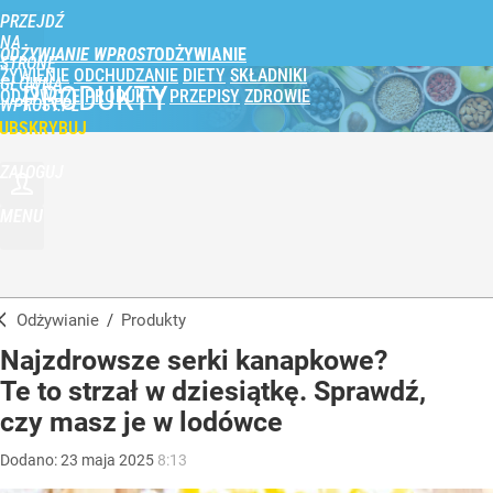
PRZEJDŹ
NA
ODŻYWIANIE WPROST
STRONĘ
ŻYWIENIE
ODCHUDZANIE
DIETY
SKŁADNIKI
GŁÓWNĄ
PRODUKTY
ODŻYWCZE
PRODUKTY
PRZEPISY
ZDROWIE
WPROST.PL
UBSKRYBUJ
ZALOGUJ
MENU
Odżywianie
/
Produkty
Najzdrowsze serki kanapkowe?
Te to strzał w dziesiątkę. Sprawdź,
czy masz je w lodówce
Dodano:
23
maja
2025
8:13