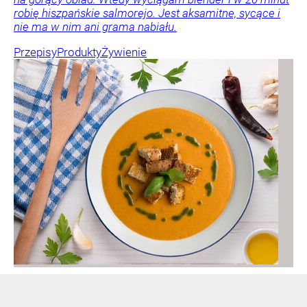
robię hiszpańskie salmorejo. Jest aksamitne, sycące i
nie ma w nim ani grama nabiału.
Przepisy
Produkty
Żywienie