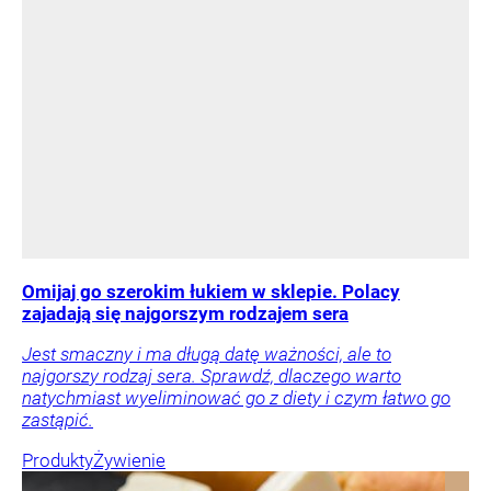
Omijaj go szerokim łukiem w sklepie. Polacy
zajadają się najgorszym rodzajem sera
Jest smaczny i ma długą datę ważności, ale to
najgorszy rodzaj sera. Sprawdź, dlaczego warto
natychmiast wyeliminować go z diety i czym łatwo go
zastąpić.
Produkty
Żywienie