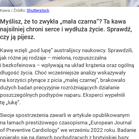
Kawa
/ Źródło:
Shutterstock
Myślisz, że to zwykła „mała czarna”? Ta kawa
najsilniej chroni serce i wydłuża życie. Sprawdź,
czy ją pijesz.
Kawę wzięli „pod lupę” australijscy naukowcy. Sprawdzili,
jak różne jej rodzaje – mielona, rozpuszczalna
i bezkofeinowa – wpływają na układ krążenia oraz ogólną
długość życia. Choć wcześniejsze analizy wskazywały
na korzyści płynące z picia „małej czarnej”, brakowało
dużych badań precyzyjnie rozróżniających działanie
poszczególnych podtypów naparu. Eksperci wypełnili
tę „lukę”.
Swoje spostrzeżenia zawarli w artykule opublikowanym
na łamach prestiżowego czasopisma „European Journal
of Preventive Cardiology” we wrześniu 2022 roku. Badanie
opierało się na danych pochodzących z brytyjskiej bazy