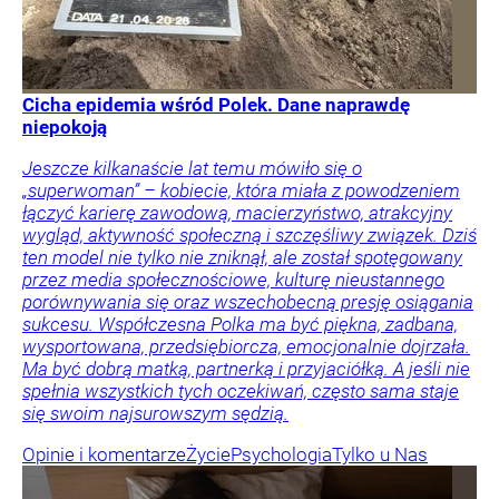
Cicha epidemia wśród Polek. Dane naprawdę
niepokoją
Jeszcze kilkanaście lat temu mówiło się o
„superwoman” – kobiecie, która miała z powodzeniem
łączyć karierę zawodową, macierzyństwo, atrakcyjny
wygląd, aktywność społeczną i szczęśliwy związek. Dziś
ten model nie tylko nie zniknął, ale został spotęgowany
przez media społecznościowe, kulturę nieustannego
porównywania się oraz wszechobecną presję osiągania
sukcesu. Współczesna Polka ma być piękna, zadbana,
wysportowana, przedsiębiorcza, emocjonalnie dojrzała.
Ma być dobrą matką, partnerką i przyjaciółką. A jeśli nie
spełnia wszystkich tych oczekiwań, często sama staje
się swoim najsurowszym sędzią.
Opinie i komentarze
Życie
Psychologia
Tylko u Nas