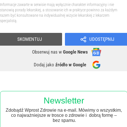
Informacje zawarte w serwisie mają wyłącznie charakter informacyjny i nie
stanowią porady lekarskiej, a stosowanie ich w praktyce powinno za każdym
razem być konsultowane na indywidualnej wizycie lekarskiej z lekarzem
specjalistą.
SKOMENTUJ
UDOSTĘPNIJ
Obserwuj nas
w
Google News
Dodaj jako
źródło w Google
Newsletter
Zdobądź Wprost Zdrowie na e-mail. Mówimy o wszystkim,
co najważniejsze w trosce o zdrowie i dobrą formę –
bez spamu.