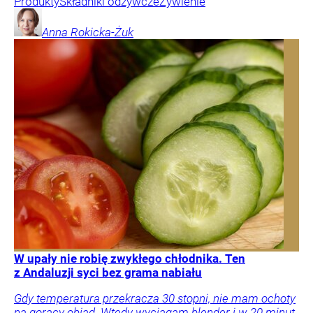
Produkty
Składniki odżywcze
Żywienie
Anna
Rokicka-Żuk
W upały nie robię zwykłego chłodnika. Ten
z Andaluzji syci bez grama nabiału
Gdy temperatura przekracza 30 stopni, nie mam ochoty
na gorący obiad. Wtedy wyciągam blender i w 20 minut