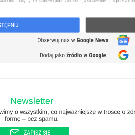
akter informacyjny i nie stanowią porady lekarskiej, a stosowanie ich w praktyc
STĘPNIJ
Obserwuj nas
w
Google News
Dodaj jako
źródło w Google
Newsletter
imy o wszystkim, co najważniejsze w trosce o zd
formę – bez spamu.
ZAPISZ SIĘ