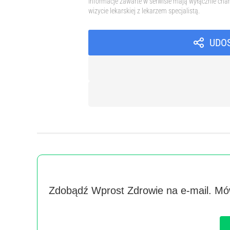
Informacje zawarte w serwisie mają wyłącznie char
wizycie lekarskiej z lekarzem specjalistą.
UDO
Zdobądź Wprost Zdrowie na e-mail. Mów