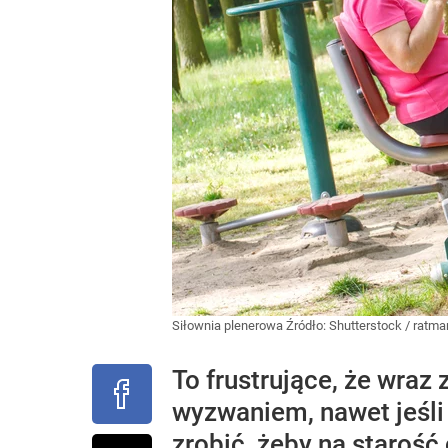
Siłownia plenerowa
Źródło:
Shutterstock
/
ratma
To frustrujące, że wraz
wyzwaniem, nawet jeśli n
zrobić, żeby na starość