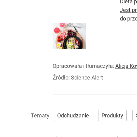
Dieta 
Jest p
do prze
Opracowała i tłumaczyła:
Alicja K
Źródło:
Science Alert
Odchudzanie
Produkty