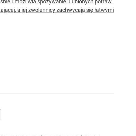
ześnie umożliwia spożywanie ulubionych potraw.
jącej, a jej zwolennicy zachwycają się łatwymi