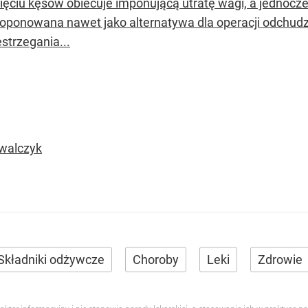
pięciu kęsów obiecuje imponującą utratę wagi, a jednoc
roponowana nawet jako alternatywa dla operacji odchudza
strzegania...
owalczyk
Składniki odżywcze
Choroby
Leki
Zdrowie