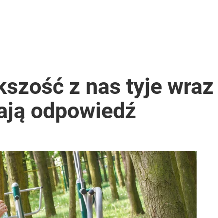
zaskoczył też jego skład
tyczka ostrzega przed tymi dżemami
szość z nas tyje wraz
ają odpowiedź
acy o przywróceniu CPN