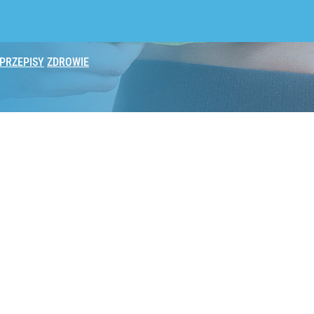
PRZEPISY
ZDROWIE
 wiązała się z dłuższym życiem
yszny deser, który wspiera jelita
ęściej polecają inne mięso dzieciom i seniorom