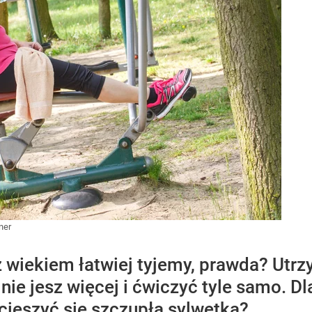
ner
 z wiekiem łatwiej tyjemy, prawda? Ut
ie jesz więcej i ćwiczyć tyle samo. Dla
 cieszyć się szczupła sylwetką?