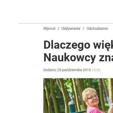
Ten obiad z Lidla zrobisz w 3 minuty. Dietetyczkę 
dodaj
Wprost
/
Odżywianie
/
Odchudzanie
Nie daj się nabrać na napis „100% owoców”. Diete
Dlaczego więk
dodaj
Naukowcy zn
Tego sondażu premier nie może zlekceważyć. Pol
Dodano:
29
października
2019
15:50
8