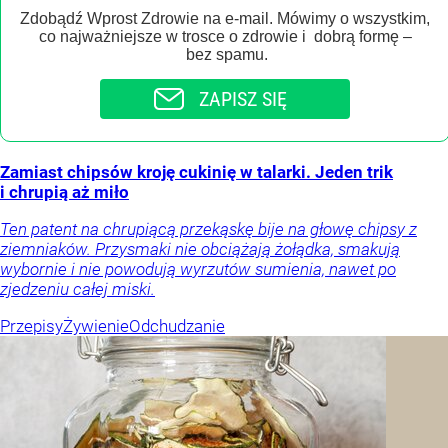
Zdobądź Wprost Zdrowie na e-mail. Mówimy o wszystkim,
co najważniejsze w trosce o zdrowie i dobrą formę –
bez spamu.
ZAPISZ SIĘ
Zamiast chipsów kroję cukinię w talarki. Jeden trik
i chrupią aż miło
Ten patent na chrupiącą przekąskę bije na głowę chipsy z
ziemniaków. Przysmaki nie obciążają żołądka, smakują
wybornie i nie powodują wyrzutów sumienia, nawet po
zjedzeniu całej miski.
Przepisy
Żywienie
Odchudzanie