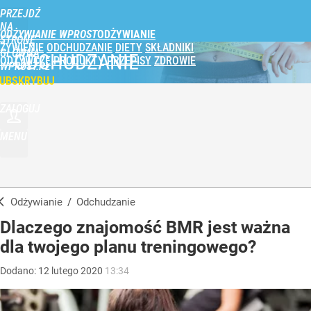
PRZEJDŹ
NA
ODŻYWIANIE WPROST
STRONĘ
ŻYWIENIE
ODCHUDZANIE
DIETY
SKŁADNIKI
GŁÓWNĄ
ODCHUDZANIE
ODŻYWCZE
PRODUKTY
PRZEPISY
ZDROWIE
WPROST.PL
UBSKRYBUJ
ZALOGUJ
MENU
Odżywianie
/
Odchudzanie
Dlaczego znajomość BMR jest ważna
dla twojego planu treningowego?
Dodano:
12
lutego
2020
13:34