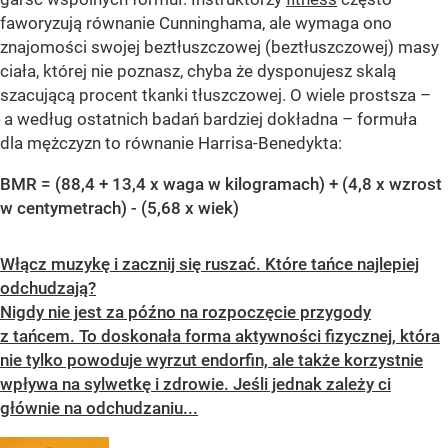
faworyzują równanie Cunninghama, ale wymaga ono
znajomości swojej beztłuszczowej (beztłuszczowej) masy
ciała, której nie poznasz, chyba że dysponujesz skalą
szacującą procent tkanki tłuszczowej. O wiele prostsza –
a według ostatnich badań bardziej dokładna – formuła
dla mężczyzn to równanie Harrisa-Benedykta:
BMR = (88,4 + 13,4 x waga w kilogramach) + (4,8 x wzrost
w centymetrach) - (5,68 x wiek)
Włącz muzykę i zacznij się ruszać. Które tańce najlepiej
odchudzają?
Nigdy nie jest za późno na rozpoczęcie przygody
z tańcem. To doskonała forma aktywności fizycznej, która
nie tylko powoduje wyrzut endorfin, ale także korzystnie
wpływa na sylwetkę i zdrowie. Jeśli jednak zależy ci
głównie na odchudzaniu...