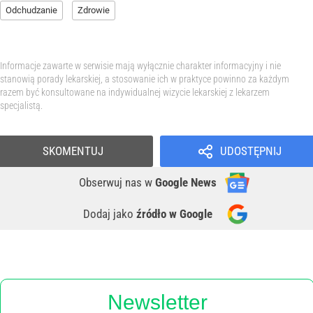
Odchudzanie
Zdrowie
Informacje zawarte w serwisie mają wyłącznie charakter informacyjny i nie
stanowią porady lekarskiej, a stosowanie ich w praktyce powinno za każdym
razem być konsultowane na indywidualnej wizycie lekarskiej z lekarzem
specjalistą.
SKOMENTUJ
UDOSTĘPNIJ
Obserwuj nas
w
Google News
Dodaj jako
źródło w Google
Newsletter