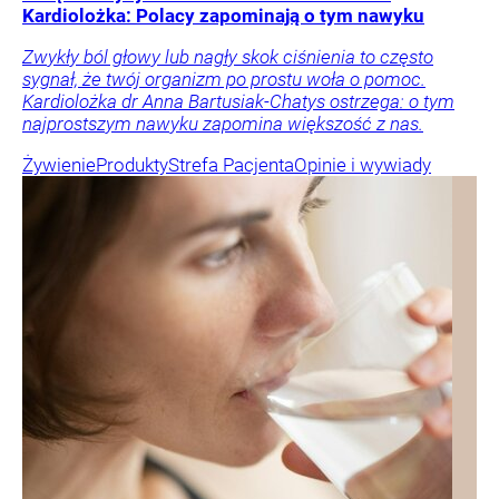
Kardiolożka: Polacy zapominają o tym nawyku
Zwykły ból głowy lub nagły skok ciśnienia to często
sygnał, że twój organizm po prostu woła o pomoc.
Kardiolożka dr Anna Bartusiak-Chatys ostrzega: o tym
najprostszym nawyku zapomina większość z nas.
Żywienie
Produkty
Strefa Pacjenta
Opinie i wywiady