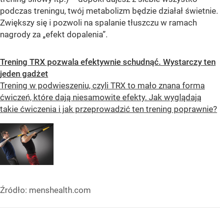
podczas treningu, twój metabolizm będzie działał świetnie.
Zwiększy się i pozwoli na spalanie tłuszczu w ramach
nagrody za „efekt dopalenia”.
Trening TRX pozwala efektywnie schudnąć. Wystarczy ten
jeden gadżet
Trening w podwieszeniu, czyli TRX to mało znana forma
ćwiczeń, które dają niesamowite efekty. Jak wyglądają
takie ćwiczenia i jak przeprowadzić ten trening poprawnie?
Źródło:
menshealth.com