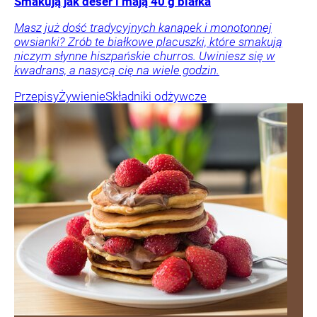
Smakują jak deser i mają 40 g białka
Masz już dość tradycyjnych kanapek i monotonnej
owsianki? Zrób te białkowe placuszki, które smakują
niczym słynne hiszpańskie churros. Uwiniesz się w
kwadrans, a nasycą cię na wiele godzin.
Przepisy
Żywienie
Składniki odżywcze