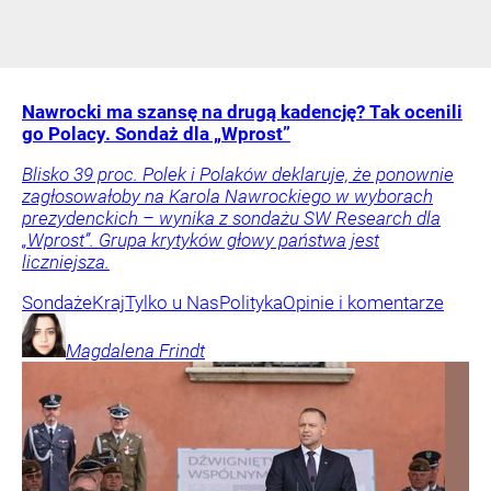
Nawrocki ma szansę na drugą kadencję? Tak ocenili
go Polacy. Sondaż dla „Wprost”
Blisko 39 proc. Polek i Polaków deklaruje, że ponownie
zagłosowałoby na Karola Nawrockiego w wyborach
prezydenckich – wynika z sondażu SW Research dla
„Wprost”. Grupa krytyków głowy państwa jest
liczniejsza.
Sondaże
Kraj
Tylko u Nas
Polityka
Opinie i komentarze
Magdalena
Frindt