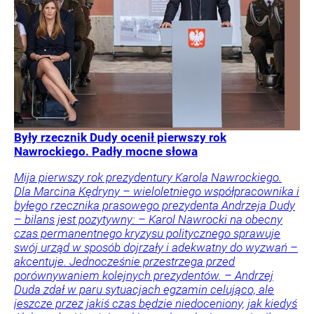
Były rzecznik Dudy ocenił pierwszy rok
Nawrockiego. Padły mocne słowa
Mija pierwszy rok prezydentury Karola Nawrockiego.
Dla Marcina Kędryny – wieloletniego współpracownika i
byłego rzecznika prasowego prezydenta Andrzeja Dudy
– bilans jest pozytywny: – Karol Nawrocki na obecny
czas permanentnego kryzysu politycznego sprawuje
swój urząd w sposób dojrzały i adekwatny do wyzwań –
akcentuje. Jednocześnie przestrzega przed
porównywaniem kolejnych prezydentów. – Andrzej
Duda zdał w paru sytuacjach egzamin celująco, ale
jeszcze przez jakiś czas będzie niedoceniony, jak kiedyś