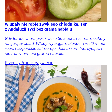
W upały nie robię zwykłego chłodnika. Ten
z Andaluzji syci bez grama nabiału
Gdy temperatura przekracza 30 stopni, nie mam ochoty
na gorący obiad. Wtedy wyciągam blender i w 20 minut
robię hiszpańskie salmorejo. Jest aksamitne, sycące i
nie ma w nim ani grama nabiału.
Przepisy
Produkty
Żywienie