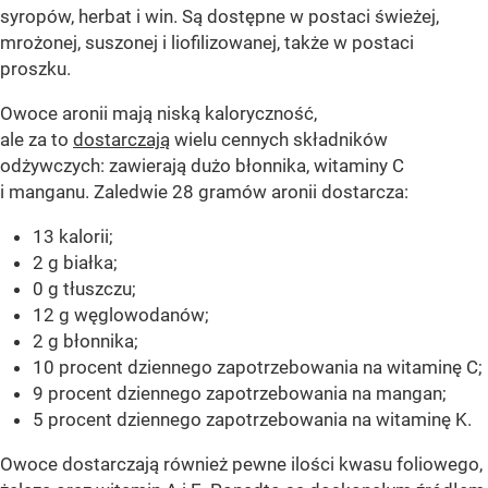
syropów, herbat i win. Są dostępne w postaci świeżej,
mrożonej, suszonej i liofilizowanej, także w postaci
proszku.
Owoce aronii mają niską kaloryczność,
ale za to
dostarczają
wielu cennych składników
odżywczych: zawierają dużo błonnika, witaminy C
i manganu. Zaledwie 28 gramów aronii dostarcza:
13 kalorii;
2 g białka;
0 g tłuszczu;
12 g węglowodanów;
2 g błonnika;
10 procent dziennego zapotrzebowania na witaminę C;
9 procent dziennego zapotrzebowania na mangan;
5 procent dziennego zapotrzebowania na witaminę K.
Owoce dostarczają również pewne ilości kwasu foliowego,