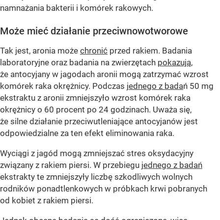
namnażania bakterii i komórek rakowych.
Może mieć działanie przeciwnowotworowe
Tak jest, aronia może
chronić
przed rakiem. Badania
laboratoryjne oraz badania na zwierzętach
pokazują
,
że antocyjany w jagodach aronii mogą zatrzymać wzrost
komórek raka okrężnicy. Podczas
jednego z bada
ń 50 mg
ekstraktu z aronii zmniejszyło wzrost komórek raka
okrężnicy o 60 procent po 24 godzinach. Uważa się,
że silne działanie przeciwutleniające antocyjanów jest
odpowiedzialne za ten efekt eliminowania raka.
Wyciągi z jagód mogą zmniejszać stres oksydacyjny
związany z rakiem piersi. W przebiegu
jednego z badań
ekstrakty te zmniejszyły liczbę szkodliwych wolnych
rodników ponadtlenkowych w próbkach krwi pobranych
od kobiet z rakiem piersi.