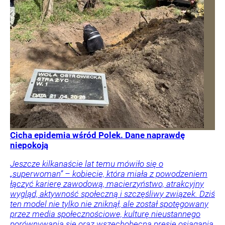
Cicha epidemia wśród Polek. Dane naprawdę
niepokoją
Jeszcze kilkanaście lat temu mówiło się o
„superwoman” – kobiecie, która miała z powodzeniem
łączyć karierę zawodową, macierzyństwo, atrakcyjny
wygląd, aktywność społeczną i szczęśliwy związek. Dziś
ten model nie tylko nie zniknął, ale został spotęgowany
przez media społecznościowe, kulturę nieustannego
porównywania się oraz wszechobecną presję osiągania