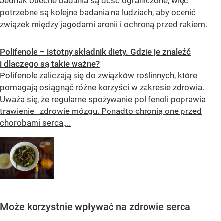
Jednak obecne badania są dość ograniczone, więc
potrzebne są kolejne badania na ludziach, aby ocenić
związek między jagodami aronii i ochroną przed rakiem.
Polifenole – istotny składnik diety. Gdzie je znaleźć
i dlaczego są takie ważne?
Polifenole zaliczają się do związków roślinnych, które
pomagają osiągnąć różne korzyści w zakresie zdrowia.
Uważa się, że regularne spożywanie polifenoli poprawia
trawienie i zdrowie mózgu. Ponadto chronią one przed
chorobami serca,...
Może korzystnie wpływać na zdrowie serca