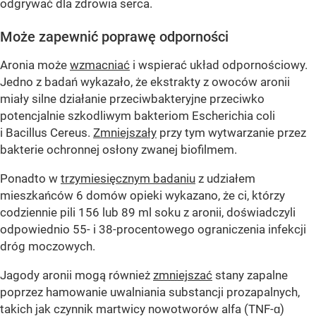
odgrywać dla zdrowia serca.
Może zapewnić poprawę odporności
Aronia może
wzmacniać
i wspierać układ odpornościowy.
Jedno z badań wykazało, że ekstrakty z owoców aronii
miały silne działanie przeciwbakteryjne przeciwko
potencjalnie szkodliwym bakteriom Escherichia coli
i Bacillus Cereus.
Zmniejszały
przy tym wytwarzanie przez
bakterie ochronnej osłony zwanej biofilmem.
Ponadto w
trzymiesięcznym badaniu
z udziałem
mieszkańców 6 domów opieki wykazano, że ci, którzy
codziennie pili 156 lub 89 ml soku z aronii, doświadczyli
odpowiednio 55- i 38-procentowego ograniczenia infekcji
dróg moczowych.
Jagody aronii mogą również
zmniejszać
stany zapalne
poprzez hamowanie uwalniania substancji prozapalnych,
takich jak czynnik martwicy nowotworów alfa (TNF-ɑ)