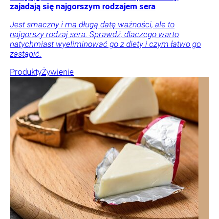
zajadają się najgorszym rodzajem sera
Jest smaczny i ma długą datę ważności, ale to
najgorszy rodzaj sera. Sprawdź, dlaczego warto
natychmiast wyeliminować go z diety i czym łatwo go
zastąpić.
Produkty
Żywienie