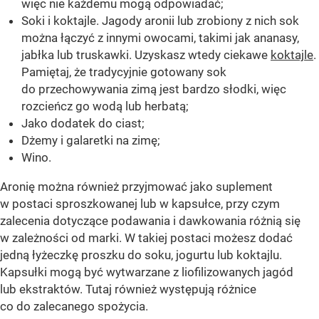
więc nie każdemu mogą odpowiadać;
Soki i koktajle. Jagody aronii lub zrobiony z nich sok
można łączyć z innymi owocami, takimi jak ananasy,
jabłka lub truskawki. Uzyskasz wtedy ciekawe
koktajle
.
Pamiętaj, że tradycyjnie gotowany sok
do przechowywania zimą jest bardzo słodki, więc
rozcieńcz go wodą lub herbatą;
Jako dodatek do ciast;
Dżemy i galaretki na zimę;
Wino.
Aronię można również przyjmować jako suplement
w postaci sproszkowanej lub w kapsułce, przy czym
zalecenia dotyczące podawania i dawkowania różnią się
w zależności od marki. W takiej postaci możesz dodać
jedną łyżeczkę proszku do soku, jogurtu lub koktajlu.
Kapsułki mogą być wytwarzane z liofilizowanych jagód
lub ekstraktów. Tutaj również występują różnice
co do zalecanego spożycia.