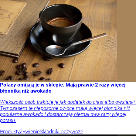
Polacy omijają je w sklepie. Mają prawie 2 razy więcej
błonnika niż awokado
Większość osób traktuje je jak dodatek do ciast albo owsianki.
Tymczasem te niepozorne owoce mają więcej błonnika niż
popularne awokado i dostarczają niemal dwa razy więcej
potasu.
Produkty
Żywienie
Składniki odżywcze