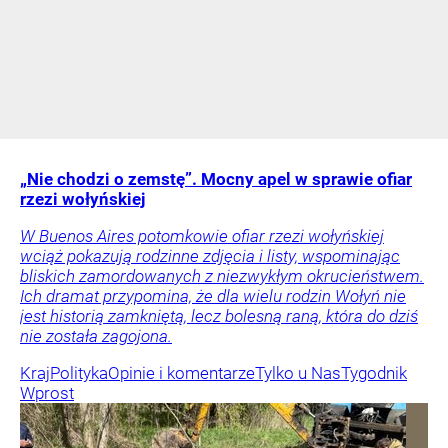
„Nie chodzi o zemstę”. Mocny apel w sprawie ofiar
rzezi wołyńskiej
W Buenos Aires potomkowie ofiar rzezi wołyńskiej
wciąż pokazują rodzinne zdjęcia i listy, wspominając
bliskich zamordowanych z niezwykłym okrucieństwem.
Ich dramat przypomina, że dla wielu rodzin Wołyń nie
jest historią zamkniętą, lecz bolesną raną, która do dziś
nie została zagojona.
Kraj
Polityka
Opinie i komentarze
Tylko u Nas
Tygodnik
Wprost