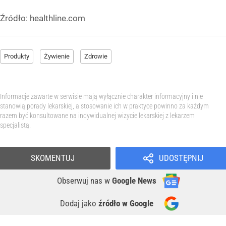
Źródło:
healthline.com
Produkty
Żywienie
Zdrowie
Informacje zawarte w serwisie mają wyłącznie charakter informacyjny i nie
stanowią porady lekarskiej, a stosowanie ich w praktyce powinno za każdym
razem być konsultowane na indywidualnej wizycie lekarskiej z lekarzem
specjalistą.
SKOMENTUJ
UDOSTĘPNIJ
Obserwuj nas
w
Google News
Dodaj jako
źródło w Google