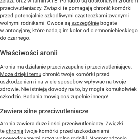
żelaza oraz witamin A i E. Ponadto są doskonałym źródłem
przeciwutleniaczy. Związki te pomagają chronić komórki
przed potencjalnie szkodliwymi cząsteczkami zwanymi
wolnymi rodnikami. Owoce są
szczególnie
bogate
w antocyjany, które nadają im kolor od ciemnoniebieskiego
do czarnego.
Właściwości aronii
Aronia ma działanie przeciwzapalne i przeciwutleniające.
Może dzięki temu
chronić twoje komórki przed
uszkodzeniem i na wiele sposobów wpływać na twoje
zdrowie. Nie istnieją dowody na to, by mogła komukolwiek
szkodzić. Badania mówią coś zupełnie innego!
Zawiera silne przeciwutleniacze
Aronia zawiera duże ilości przeciwutleniaczy. Związki
te
chronią
twoje komórki przed uszkodzeniami
spowodowanymi przez wolne rodniki. Nagromadzenie