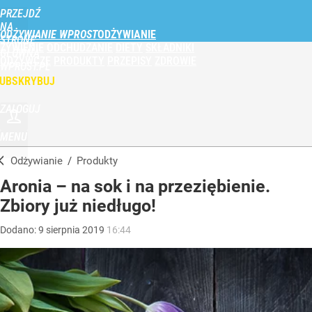
PRZEJDŹ
NA
ODŻYWIANIE WPROST
STRONĘ
ŻYWIENIE
ODCHUDZANIE
DIETY
SKŁADNIKI
GŁÓWNĄ
ODŻYWCZE
PRODUKTY
PRZEPISY
ZDROWIE
WPROST.PL
UBSKRYBUJ
ZALOGUJ
MENU
Odżywianie
/
Produkty
Aronia – na sok i na przeziębienie.
Zbiory już niedługo!
Dodano:
9
sierpnia
2019
16:44