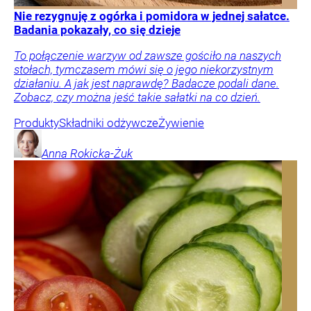
Nie rezygnuję z ogórka i pomidora w jednej sałatce.
Badania pokazały, co się dzieje
To połączenie warzyw od zawsze gościło na naszych
stołach, tymczasem mówi się o jego niekorzystnym
działaniu. A jak jest naprawdę? Badacze podali dane.
Zobacz, czy można jeść takie sałatki na co dzień.
Produkty
Składniki odżywcze
Żywienie
Anna
Rokicka-Żuk