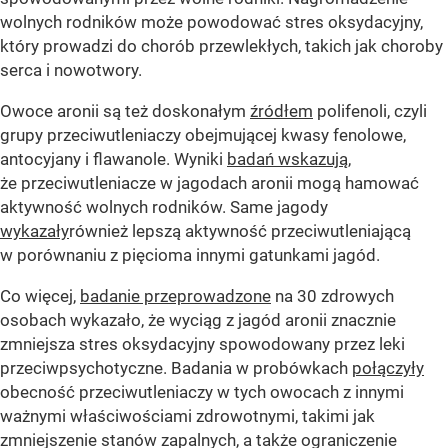
wolnych rodników może powodować stres oksydacyjny,
który prowadzi do chorób przewlekłych, takich jak choroby
serca i nowotwory.
Owoce aronii są też doskonałym
źródłem
polifenoli, czyli
grupy przeciwutleniaczy obejmującej kwasy fenolowe,
antocyjany i flawanole. Wyniki
badań wskazują
,
że przeciwutleniacze w jagodach aronii mogą hamować
aktywność wolnych rodników. Same jagody
wykazały
również lepszą aktywność przeciwutleniającą
w porównaniu z pięcioma innymi gatunkami jagód.
Co więcej,
badanie przeprowadzone
na 30 zdrowych
osobach wykazało, że wyciąg z jagód aronii znacznie
zmniejsza stres oksydacyjny spowodowany przez leki
przeciwpsychotyczne. Badania w probówkach
połączyły
obecność przeciwutleniaczy w tych owocach z innymi
ważnymi właściwościami zdrowotnymi, takimi jak
zmniejszenie stanów zapalnych, a także ograniczenie