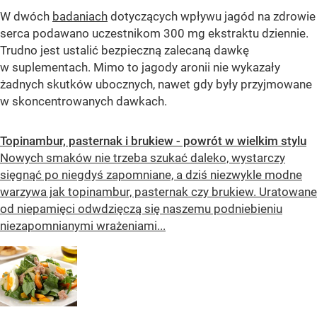
W dwóch
badaniach
dotyczących wpływu jagód na zdrowie
serca podawano uczestnikom 300 mg ekstraktu dziennie.
Trudno jest ustalić bezpieczną zalecaną dawkę
w suplementach. Mimo to jagody aronii nie wykazały
żadnych skutków ubocznych, nawet gdy były przyjmowane
w skoncentrowanych dawkach.
Topinambur, pasternak i brukiew - powrót w wielkim stylu
Nowych smaków nie trzeba szukać daleko, wystarczy
sięgnąć po niegdyś zapomniane, a dziś niezwykle modne
warzywa jak topinambur, pasternak czy brukiew. Uratowane
od niepamięci odwdzięczą się naszemu podniebieniu
niezapomnianymi wrażeniami...