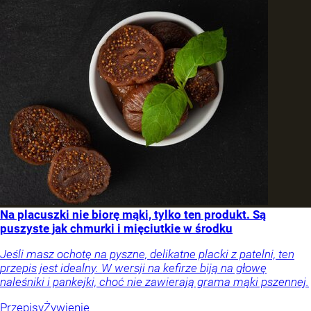
Na placuszki nie biorę mąki, tylko ten produkt. Są
puszyste jak chmurki i mięciutkie w środku
Jeśli masz ochotę na pyszne, delikatne placki z patelni, ten
przepis jest idealny. W wersji na kefirze biją na głowę
naleśniki i pankejki, choć nie zawierają grama mąki pszennej.
Przepisy
Żywienie