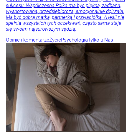
sukcesu. Współczesna Polka ma być piękna, zadbana,
wysportowana, przedsiębiorcza, emocjonalnie dojrzała.
Ma być dobrą matką, partnerką i przyjaciółką. A jeśli nie
spełnia wszystkich tych oczekiwań, często sama staje
się swoim najsurowszym sędzią.
Opinie i komentarze
Życie
Psychologia
Tylko u Nas