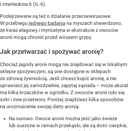
i interleukina 6 (IL-6).
Podejrzewane są też o działanie przeciwwirusowe.
W przebiegu
jednego badania
na myszach stwierdzono,
że kwas elagowy i myricetyna w ekstrakcie z owoców
aronii mogą chronić przed wirusem grypy.
Jak przetwarzać i spożywać aronię?
Chociaż jagody aronii mogą nie znajdować się w lokalnym
sklepie spożywczym, są one dostępne w sklepach
ze zdrową żywnością. Jeśli chcesz kupić aronię, a nie
uprawiasz jej samodzielnie, zapytaj sąsiada – może akurat
ma kilka krzaczków w ogródku. Z owoców aronii robi się
soki i inne przetwory. Poniżej znajdziesz kilka sposobów
na urozmaicenie swojej diety aronią:
Na surowo. Owoce aronii można jeść jako świeże
lub suszone w ramach przekąski, ale są dość cierpkie,