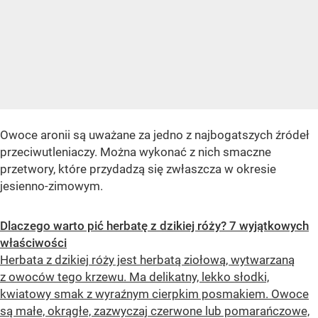
Owoce aronii są uważane za jedno z najbogatszych źródeł
przeciwutleniaczy. Można wykonać z nich smaczne
przetwory, które przydadzą się zwłaszcza w okresie
jesienno-zimowym.
Dlaczego warto pić herbatę z dzikiej róży? 7 wyjątkowych
właściwości
Herbata z dzikiej róży jest herbatą ziołową, wytwarzaną
z owoców tego krzewu. Ma delikatny, lekko słodki,
kwiatowy smak z wyraźnym cierpkim posmakiem. Owoce
są małe, okrągłe, zazwyczaj czerwone lub pomarańczowe,