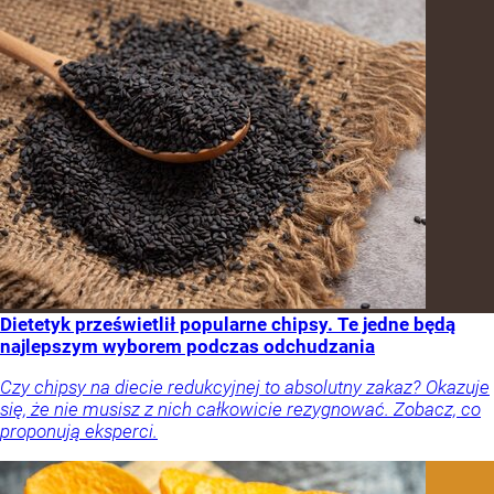
Dietetyk prześwietlił popularne chipsy. Te jedne będą
najlepszym wyborem podczas odchudzania
Czy chipsy na diecie redukcyjnej to absolutny zakaz? Okazuje
się, że nie musisz z nich całkowicie rezygnować. Zobacz, co
proponują eksperci.