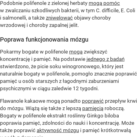
Podobnie polifenole z zielonej herbaty
mogą pomóc
w zwalczaniu szkodliwych bakterii, w tym C. difficile, E. Coli
i salmonelli, a także
zniwelować
objawy choroby
wrzodowej i choroby zapalnej jelit.
Poprawa funkcjonowania mózgu
Pokarmy bogate w polifenole
mogą
zwiększyć
koncentrację i pamięć. Na podstawie
jednego z badań
stwierdzono, że picie soku winogronowego, który jest
naturalnie bogaty w polifenole, pomogło znacznie poprawić
pamięć u osób starszych z łagodnymi zaburzeniami
psychicznymi w ciągu zaledwie 12 tygodni.
Flawanole kakaowe mogą ponadto
poprawić
przepływ krwi
do mózgu. Wiążą się także z lepszą
pamięcią
roboczą.
Bogaty w polifenole ekstrakt roślinny Ginkgo biloba
poprawia pamięć, zdolności do nauki i koncentrację. Może
także poprawić
aktywność mózgu
i pamięć krótkotrwałą