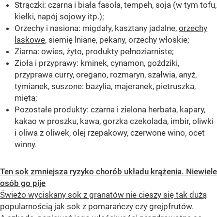
Strączki: czarna i biała fasola, tempeh, soja (w tym tofu,
kiełki, napój sojowy itp.);
Orzechy i nasiona: migdały, kasztany jadalne,
orzechy
laskowe
, siemię lniane, pekany, orzechy włoskie;
Ziarna: owies, żyto, produkty pełnoziarniste;
Zioła i przyprawy: kminek, cynamon, goździki,
przyprawa curry, oregano, rozmaryn, szałwia, anyż,
tymianek, suszone: bazylia, majeranek, pietruszka,
mięta;
Pozostałe produkty: czarna i zielona herbata, kapary,
kakao w proszku, kawa, gorzka czekolada, imbir, oliwki
i oliwa z oliwek, olej rzepakowy, czerwone wino, ocet
winny.
Ten sok zmniejsza ryzyko chorób układu krążenia. Niewiele
osób go pije
Świeżo wyciskany sok z granatów nie cieszy się tak dużą
popularnością jak sok z pomarańczy czy grejpfrutów.