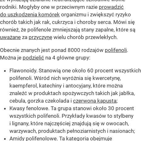
rodniki. Mogłyby one w przeciwnym razie
prowadzić
do uszkodzenia komórek
organizmu i zwiększyć ryzyko
chorób takich jak rak, cukrzyca i choroby serca. Mówi się
również, że polifenole zmniejszają stany zapalne, które są
uważane
za
przyczynę
wielu chorób przewlekłych.
Obecnie znanych jest ponad 8000 rodzajów
polifenoli
.
Można je
podzielić
na 4 główne grupy:
Flawonoidy. Stanowią one około 60 procent wszystkich
polifenoli. Wśród nich wyróżnia się kwercetynę,
kaempferol, katechiny i antocyjany, które można
znaleźć w produktach spożywczych takich jak jabłka,
cebula, gorzka czekolada i
czerwona kapusta
;
Kwasy fenolowe. Ta grupa stanowi około 30 procent
wszystkich polifenoli. Przykłady kwasów to stylbeny
i lignany, które najczęściej znajdują się w owocach,
warzywach, produktach pełnoziarnistych i nasionach;
Amidy polifenolowe. Ta kategoria obejmuje