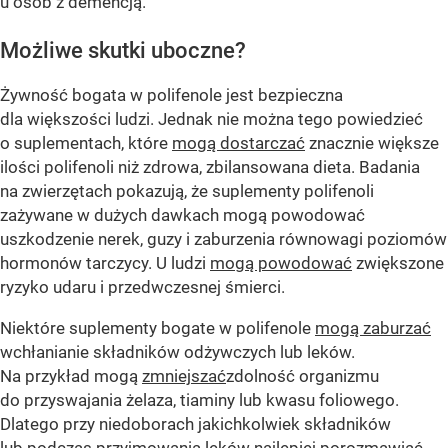
u osób z demencją.
Możliwe skutki uboczne?
Żywność bogata w polifenole jest bezpieczna
dla większości ludzi. Jednak nie można tego powiedzieć
o suplementach, które
mogą dostarczać
znacznie większe
ilości polifenoli niż zdrowa, zbilansowana dieta. Badania
na zwierzętach pokazują, że suplementy polifenoli
zażywane w dużych dawkach mogą powodować
uszkodzenie nerek, guzy i zaburzenia równowagi poziomów
hormonów tarczycy. U ludzi
mogą powodować
zwiększone
ryzyko udaru i przedwczesnej śmierci.
Niektóre suplementy bogate w polifenole
mogą zaburzać
wchłanianie składników odżywczych lub leków.
Na przykład mogą
zmniejszać
zdolność organizmu
do przyswajania żelaza, tiaminy lub kwasu foliowego.
Dlatego przy niedoborach jakichkolwiek składników
lub podczas przyjmowania leków najlepiej porozmawiać