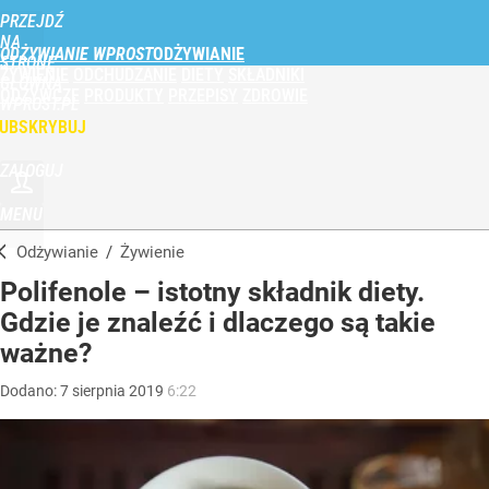
PRZEJDŹ
NA
ODŻYWIANIE WPROST
STRONĘ
ŻYWIENIE
ODCHUDZANIE
DIETY
SKŁADNIKI
GŁÓWNĄ
ODŻYWCZE
PRODUKTY
PRZEPISY
ZDROWIE
WPROST.PL
UBSKRYBUJ
ZALOGUJ
MENU
Odżywianie
/
Żywienie
Polifenole – istotny składnik diety.
Gdzie je znaleźć i dlaczego są takie
ważne?
Dodano:
7
sierpnia
2019
6:22