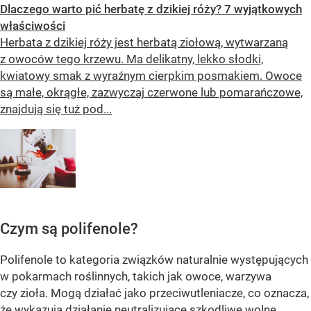
Dlaczego warto pić herbatę z dzikiej róży? 7 wyjątkowych
właściwości
Herbata z dzikiej róży jest herbatą ziołową, wytwarzaną
z owoców tego krzewu. Ma delikatny, lekko słodki,
kwiatowy smak z wyraźnym cierpkim posmakiem. Owoce
są małe, okrągłe, zazwyczaj czerwone lub pomarańczowe,
znajdują się tuż pod...
Czym są polifenole?
Polifenole to kategoria związków naturalnie występujących
w pokarmach roślinnych, takich jak owoce, warzywa
czy zioła. Mogą działać jako przeciwutleniacze, co oznacza,
że wykazują działanie neutralizujące szkodliwe wolne