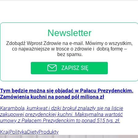
Newsletter
Zdobądź Wprost Zdrowie na e-mail. Mówimy o wszystkim,
co najważniejsze w trosce o zdrowie i dobrą formę –
bez spamu.
ZAPISZ SIĘ
Tym będzie można się objadać w Pałacu Prezydenckim.
Zamówienia kuchni na ponad pół miliona zł
Karambola, kumkwat i dziki brokuł znalazły się na liście
zakupowej prezydenckiej kuchni. Maksymalna wartość
umowy z Pałacem Prezydenckim to ponad 515 tys. zł.
Kraj
Polityka
Diety
Produkty