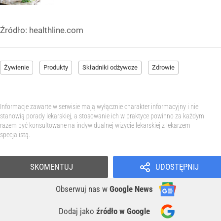
Źródło:
healthline.com
Żywienie
Produkty
Składniki odżywcze
Zdrowie
Informacje zawarte w serwisie mają wyłącznie charakter informacyjny i nie
stanowią porady lekarskiej, a stosowanie ich w praktyce powinno za każdym
razem być konsultowane na indywidualnej wizycie lekarskiej z lekarzem
specjalistą.
SKOMENTUJ
UDOSTĘPNIJ
Obserwuj nas
w
Google News
Dodaj jako
źródło w Google