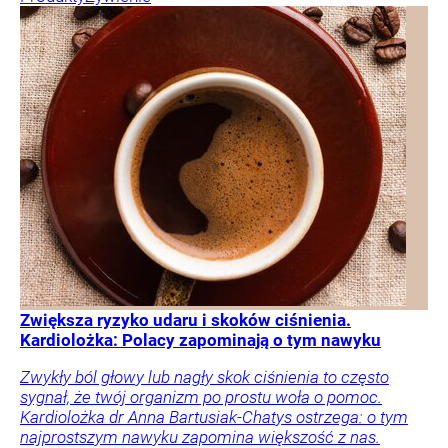
Zwiększa ryzyko udaru i skoków ciśnienia.
Kardiolożka: Polacy zapominają o tym nawyku
Zwykły ból głowy lub nagły skok ciśnienia to często
sygnał, że twój organizm po prostu woła o pomoc.
Kardiolożka dr Anna Bartusiak-Chatys ostrzega: o tym
najprostszym nawyku zapomina większość z nas.