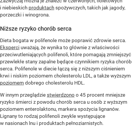
Zazwyczaj można je znaleźć w czerwonych, fioletowych
i niebieskich
produktach
spożywczych, takich jak jagody,
porzeczki i winogrona.
Niższe ryzyko chorób serca
Dieta bogata w polifenole może poprawić zdrowie serca.
Eksperci
uważają, że wynika to głównie z właściwości
przeciwutleniających polifenoli, które pomagają zmniejszyć
przewlekłe stany zapalne będące czynnikiem ryzyka chorób
serca. Polifenole w diecie łączą się z niższym ciśnieniem
krwi i niskim poziomem cholesterolu LDL, a także wyższym
poziomem
dobrego cholesterolu HDL.
W innym przeglądzie
stwierdzono
o 45 procent mniejsze
ryzyko śmierci z powodu chorób serca u osób z wyższym
poziomem enterolaktonu, markera spożycia lignanów.
Lignany to rodzaj polifenoli zwykle występujące
w nasionach lnu i produktach pełnoziarnistych.