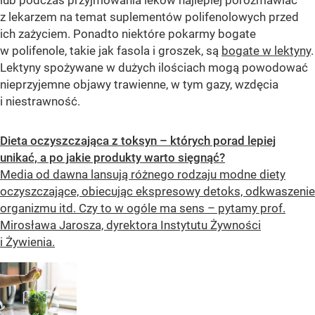
z lekarzem na temat suplementów polifenolowych przed
ich zażyciem. Ponadto niektóre pokarmy bogate
w polifenole, takie jak fasola i groszek, są
bogate w lektyny
.
Lektyny spożywane w dużych ilościach mogą powodować
nieprzyjemne objawy trawienne, w tym gazy, wzdęcia
i niestrawność.
Dieta oczyszczająca z toksyn – których porad lepiej
unikać, a po jakie produkty warto sięgnąć?
Media od dawna lansują różnego rodzaju modne diety
oczyszczające, obiecując ekspresowy detoks, odkwaszenie
organizmu itd. Czy to w ogóle ma sens – pytamy prof.
Mirosława Jarosza, dyrektora Instytutu Żywności
i Żywienia.