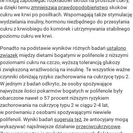
te mogą zapobiegać rozkładowi skrobi na prostsze cukry,
a dzięki temu
zmniejszają prawdopodobieństwo
skoków
cukru we krwi po posiłkach. Wspomagają także stymulację
wydzielania insuliny, hormonu niezbędnego do przesyłania
cukru z krwiobiegu do komórek i utrzymywania stabilnego
poziomu cukru we krwi.
Ponadto na podstawie wyników różnych badań
ustalono
związek
między dietami bogatymi w polifenole z niższymi
poziomami cukru na czczo, wyższą tolerancją glukozy
i zwiększoną wrażliwością na insulinę. Te wszystkie ważne
czynniki obniżają ryzyko zachorowania na cukrzycę typu 2.
W jednym z badań odkryto, że osoby spożywające
najwyższe ilości pokarmów bogatych w polifenole były
obarczone nawet o ​​57 procent niższym ryzykiem
zachorowania na cukrzycę typu 2 w ciągu 2-4 lat,
w porównaniu z osobami spożywającymi niewiele
polifenoli. Wyniki badań
sugerują też
, że antocyjany mogą
wykazywać najsilniejsze działanie
przeciwcukrzycowe
.