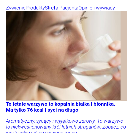
Żywienie
Produkty
Strefa Pacjenta
Opinie i wywiady
To letnie warzywo to kopalnia białka i błonnika.
Ma tylko 76 kcal i syci na długo
Aromatyczny, sycący i wyjątkowo zdrowy. To warzywo
to niekwestionowany król letnich straganów. Zobacz, co
warto włączyć do swojego menu.