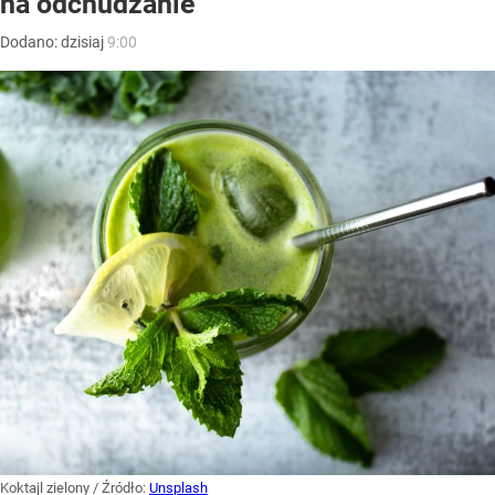
na odchudzanie
Dodano:
dzisiaj
9:00
Koktajl zielony
/ Źródło:
Unsplash