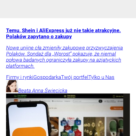
Temu, Shein i AliExpress już nie takie atrakcyjne.
Polaków zapytano o zakupy
Nowe unijne cła zmieniły zakupowe przyzwyczajenia
Polaków. Sondaż dla „Wprost” pokazuje, że niemal
połowa badanych ograniczyła zakupy na azjatyckich
platformach.
Firmy i rynki
Gospodarka
Twój portfel
Tylko u Nas
Beata Anna
Święcicka