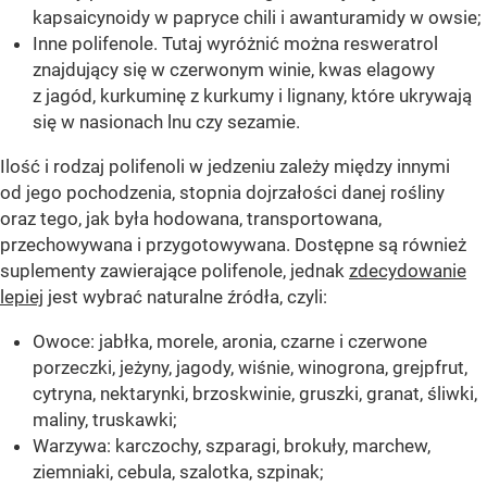
kapsaicynoidy w papryce chili i awanturamidy w owsie;
Inne polifenole. Tutaj wyróżnić można resweratrol
znajdujący się w czerwonym winie, kwas elagowy
z jagód, kurkuminę z kurkumy i lignany, które ukrywają
się w nasionach lnu czy sezamie.
Ilość i rodzaj polifenoli w jedzeniu zależy między innymi
od jego pochodzenia, stopnia dojrzałości danej rośliny
oraz tego, jak była hodowana, transportowana,
przechowywana i przygotowywana. Dostępne są również
suplementy zawierające polifenole, jednak
zdecydowanie
lepiej
jest wybrać naturalne źródła, czyli:
Owoce: jabłka, morele, aronia, czarne i czerwone
porzeczki, jeżyny, jagody, wiśnie, winogrona, grejpfrut,
cytryna, nektarynki, brzoskwinie, gruszki, granat, śliwki,
maliny, truskawki;
Warzywa: karczochy, szparagi, brokuły, marchew,
ziemniaki, cebula, szalotka, szpinak;