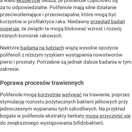
a wielu
ekspertów
uważa, że ​​polifenole częściowo są
za to odpowiedzialne. Polifenole mają silne działanie
przeciwutleniające i przeciwzapalne, które mogą być
korzystne w profilaktyce raka. Niedawny
przegląd badań
sugeruje
, że związki te mogą blokować wzrost i rozwój
różnych komórek rakowych.
Niektóre
badania na ludziach
wiążą wysokie spożycie
polifenoli z niższym ryzykiem wystąpienia nowotworów
piersi i prostaty. Potrzebne są jednak dalsze badania w tym
zakresie.
Poprawa procesów trawiennych
Polifenole mogą
korzystnie
wpływać
na trawienie, poprzez
stymulację rozrostu pożytecznych bakterii jelitowych przy
jednoczesnym wypieraniu tych szkodliwych. Na przykład
bogate w polifenole ekstrakty herbaty
mogą przyczynić się
do zwiększonego występowania bifidobakterii.