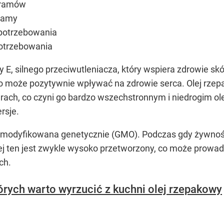
gramów
gramy
potrzebowania
otrzebowania
E, silnego przeciwutleniacza, który wspiera zdrowie skó
 może pozytywnie wpływać na zdrowie serca. Olej rzep
ach, co czyni go bardzo wszechstronnym i niedrogim o
rsje.
 modyfikowana genetycznie (GMO). Podczas gdy żywnoś
lej ten jest zwykle wysoko przetworzony, co może prowad
ch.
órych warto wyrzucić z kuchni olej rzepakowy