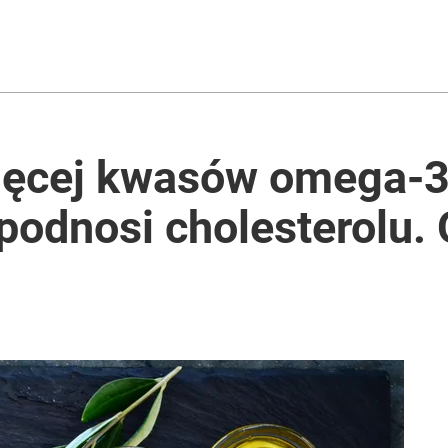
 zrobisz z 3 składników
 mam chrupiące „tosty” bez chleba
ięcej kwasów omega-3 
e podnosi cholesterolu.
anipulują cenami nad morzem