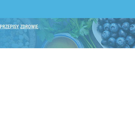
PRZEPISY
ZDROWIE
st genialny na odchudzanie
obię chrupiące gofry
yste jak chmurka i sycą na długo