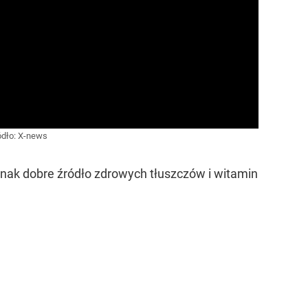
ódło:
X-news
dnak dobre źródło zdrowych tłuszczów i witamin