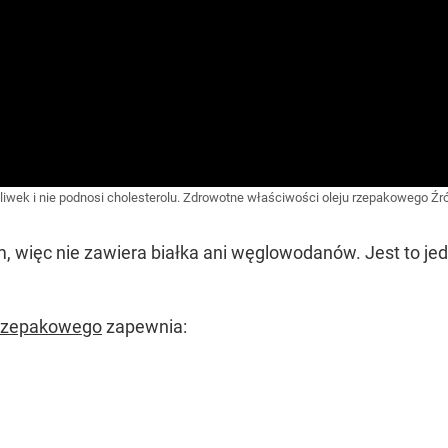
liwek i nie podnosi cholesterolu. Zdrowotne właściwości oleju rzepakowego
Źr
m, więc nie zawiera białka ani węglowodanów. Jest to je
 rzepakowego
zapewnia: