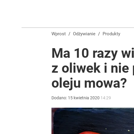
Smak lata z czasów PRL-u wraca. Ten lodowy deser
dodaj
Wprost
/
Odżywianie
/
Produkty
Wlewam 3 składniki do tostera. Po kilku minutach
Ma 10 razy w
dodaj
z oliwek i ni
Tajemnica paragonów grozy. Tak restauratorzy m
oleju mowa?
3
Dodano:
15
kwietnia
2020
14:29