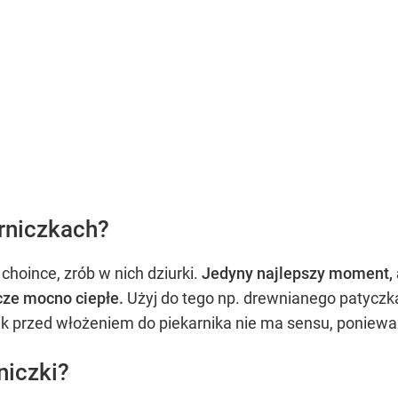
erniczkach?
 choince, zrób w nich dziurki.
Jedyny najlepszy moment, ab
zcze mocno ciepłe.
Użyj do tego np. drewnianego patyczka.
rek przed włożeniem do piekarnika nie ma sensu, ponieważ 
niczki?