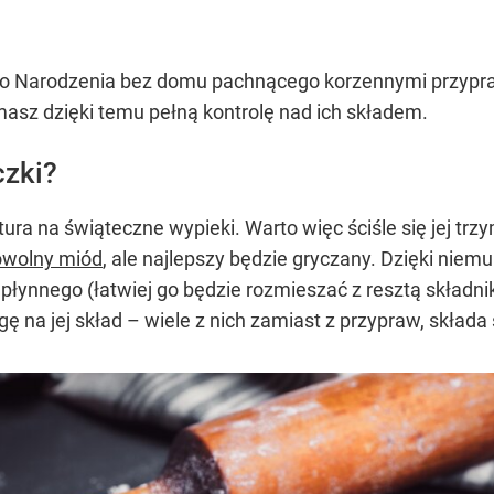
go Narodzenia bez domu pachnącego korzennymi przypra
 masz dzięki temu pełną kontrolę nad ich składem.
czki?
ura na świąteczne wypieki. Warto więc ściśle się jej tr
owolny miód
, ale najlepszy będzie gryczany. Dzięki niemu
u płynnego (łatwiej go będzie rozmieszać z resztą składn
ę na jej skład – wiele z nich zamiast z przypraw, składa