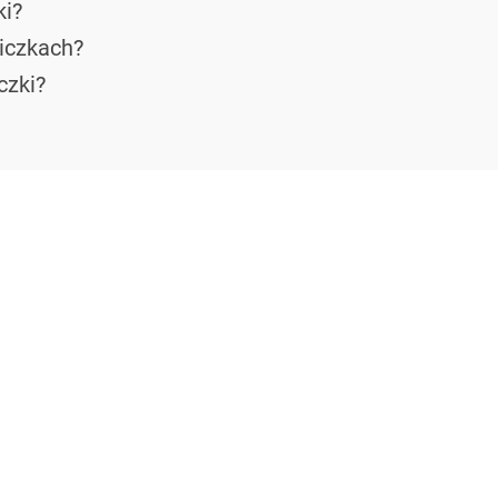
ki?
niczkach?
czki?