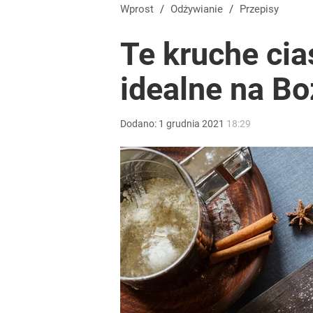
Wprost
/
Odżywianie
/
Przepisy
Te kruche ci
idealne na B
Dodano:
1
grudnia
2021
18:29