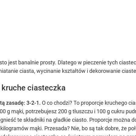
to jest banalnie prosty. Dlatego w pieczenie tych ciast
gniatanie ciasta, wycinanie kształtów i dekorowanie cias
 kruche ciasteczka
tą zasadę: 3-2-1.
O co chodzi? To proporcje kruchego cias
300 g mąki, potrzebujesz 200 g tłuszczu i 100 g cukru p
agnieść te składniki na gładkie ciasto. Proporcje można 
 3 kilogramów mąki. Przesada? Nie, bo są tak dobre, że 