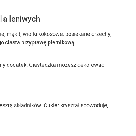
la leniwych
iej mąki), wiórki kokosowe, posiekane
orzechy
,
go ciasta przyprawę piernikową
.
ć inny dodatek. Ciasteczka możesz dekorować
resztą składników. Cukier kryształ spowoduje,