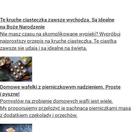
Te kruche ciasteczka zawsze wychodzą. Są idealne
na Boże Narodzenie
Nie masz czasu na skomplikowane wypieki? Wypróbuj
najprostszy przepis na kruche ciasteczka. Te ciastka
zawsze się udają i są idealne na święta.
Domowe wafelki z pierniczkowym nadzieniem. Proste
i pyszne!
Pomysłów na zrobienie domowych wafli jest wiele.
My proponujemy przełożyć je pachnącą pierniczkami masą
z dodatkiem czekolady i orzechów.