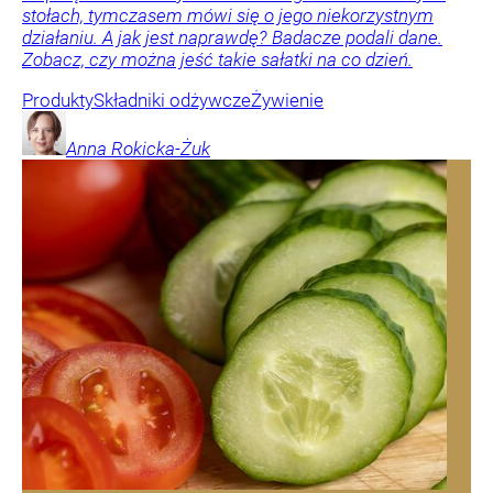
stołach, tymczasem mówi się o jego niekorzystnym
działaniu. A jak jest naprawdę? Badacze podali dane.
Zobacz, czy można jeść takie sałatki na co dzień.
Produkty
Składniki odżywcze
Żywienie
Anna
Rokicka-Żuk