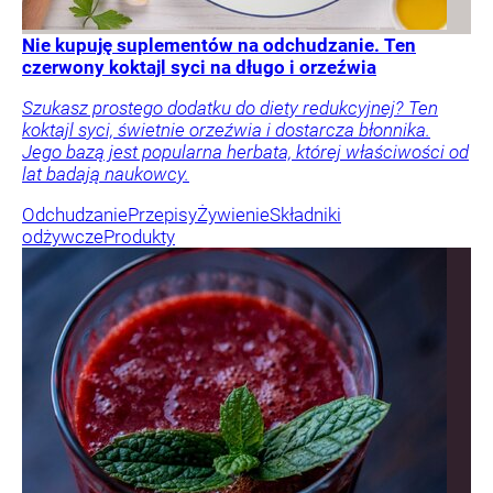
Nie kupuję suplementów na odchudzanie. Ten
czerwony koktajl syci na długo i orzeźwia
Szukasz prostego dodatku do diety redukcyjnej? Ten
koktajl syci, świetnie orzeźwia i dostarcza błonnika.
Jego bazą jest popularna herbata, której właściwości od
lat badają naukowcy.
Odchudzanie
Przepisy
Żywienie
Składniki
odżywcze
Produkty