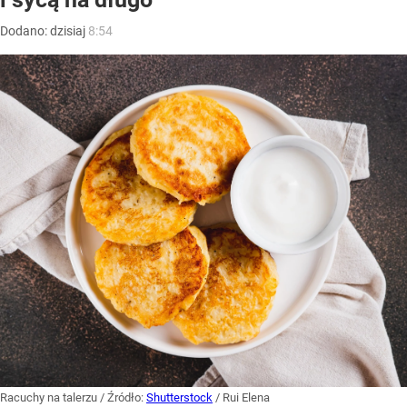
Dodano:
dzisiaj
8:54
Racuchy na talerzu
/ Źródło:
Shutterstock
/
Rui Elena