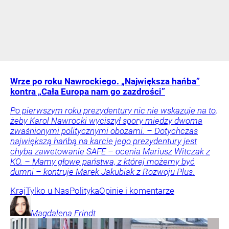
Wrze po roku Nawrockiego. „Największa hańba”
kontra „Cała Europa nam go zazdrości”
Po pierwszym roku prezydentury nic nie wskazuje na to,
żeby Karol Nawrocki wyciszył spory między dwoma
zwaśnionymi politycznymi obozami. – Dotychczas
największą hańbą na karcie jego prezydentury jest
chyba zawetowanie SAFE – ocenia Mariusz Witczak z
KO. – Mamy głowę państwa, z której możemy być
dumni – kontruje Marek Jakubiak z Rozwoju Plus.
Kraj
Tylko u Nas
Polityka
Opinie i komentarze
Magdalena
Frindt