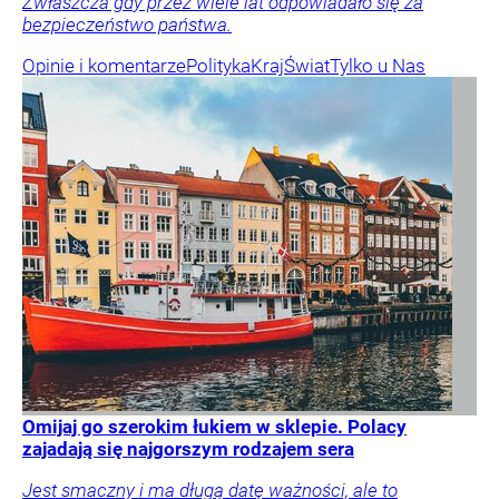
Zwłaszcza gdy przez wiele lat odpowiadało się za
bezpieczeństwo państwa.
Opinie i komentarze
Polityka
Kraj
Świat
Tylko u Nas
Omijaj go szerokim łukiem w sklepie. Polacy
zajadają się najgorszym rodzajem sera
Jest smaczny i ma długą datę ważności, ale to