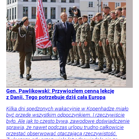
Gen. Pawlikowski: Przywiozłem cenną lekcję
z Danii. Tego potrzebuje dziś cała Europa
Kilka dni spędzonych wakacyjnie w Kopenhadze miało
być przede wszystkim odpoczynkiem. I rzeczywiście
było. Ale jak to często bywa, zawodowe doświadczenie
sprawia, że nawet podczas urlopu trudno całkowicie
przestać obserwować otaczającą rzeczywistość.