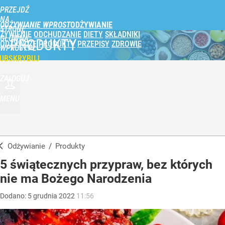
PRZEJDŹ
NA
ODŻYWIANIE WPROST
STRONĘ
ŻYWIENIE
ODCHUDZANIE
DIETY
SKŁADNIKI
GŁÓWNĄ
PRODUKTY
ODŻYWCZE
PRODUKTY
PRZEPISY
ZDROWIE
WPROST.PL
UBSKRYBUJ
ZALOGUJ
MENU
Odżywianie
/
Produkty
5 świątecznych przypraw, bez których
nie ma Bożego Narodzenia
Dodano:
5
grudnia
2022
11:56