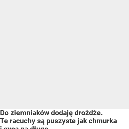
Do ziemniaków dodaję drożdże.
Te racuchy są puszyste jak chmurka
i sycą na długo