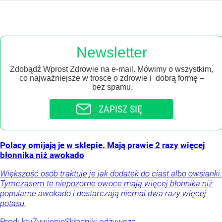
Newsletter
Zdobądź Wprost Zdrowie na e-mail. Mówimy o wszystkim,
co najważniejsze w trosce o zdrowie i dobrą formę –
bez spamu.
ZAPISZ SIĘ
Polacy omijają je w sklepie. Mają prawie 2 razy więcej
błonnika niż awokado
Większość osób traktuje je jak dodatek do ciast albo owsianki.
Tymczasem te niepozorne owoce mają więcej błonnika niż
popularne awokado i dostarczają niemal dwa razy więcej
potasu.
Produkty
Żywienie
Składniki odżywcze