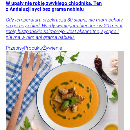
W upały nie robię zwykłego chłodnika. Ten
z Andaluzji syci bez grama nabiału
Gdy temperatura przekracza 30 stopni, nie mam ochoty
na gorący obiad. Wtedy wyciągam blender i w 20 minut
robię hiszpańskie salmorejo. Jest aksamitne, sycące i
nie ma w nim ani grama nabiału.
Przepisy
Produkty
Żywienie