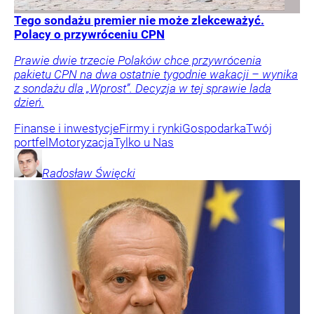
Tego sondażu premier nie może zlekceważyć.
Polacy o przywróceniu CPN
Prawie dwie trzecie Polaków chce przywrócenia
pakietu CPN na dwa ostatnie tygodnie wakacji – wynika
z sondażu dla „Wprost”. Decyzja w tej sprawie lada
dzień.
Finanse i inwestycje
Firmy i rynki
Gospodarka
Twój
portfel
Motoryzacja
Tylko u Nas
Radosław
Święcki