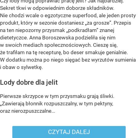
Czy lody mogą poprawiać pracę jelit? Jak najbardziej.
Sekret tkwi w odpowiednim doborze składników.
Nie chodzi wcale o egzotyczne superfood, ale jeden prosty
produkt, który w sezonie dostaniesz „za grosze”. Przepis
na ten niepozorny przysmak „podkradłam” znanej
dietetyczce. Anna Boroszewska podzieliła się nim
w swoich mediach społecznościowych. Cieszę się,
że trafiłam na tę recepturę, bo deser smakuje genialnie.
W dodatku można po niego sięgać bez wyrzutów sumienia
i obaw o sylwetkę.
Lody dobre dla jelit
Pierwsze skrzypce w tym przysmaku grają śliwki.
„Zawierają błonnik rozpuszczalny, w tym pektyny,
oraz nierozpuszczalne...
CZYTAJ DALEJ