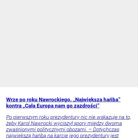
Wrze po roku Nawrockiego. „Największa hańba”
kontra „Cała Europa nam go zazdrości”
Po pierwszym roku prezydentury nic nie wskazuje na to,
żeby Karol Nawrocki wyciszył spory między dwoma
zwaśnionymi politycznymi obozami. – Dotychczas
największą hańbą na karcie jego prezydentury jest