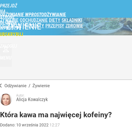
PRZEJDŹ
NA
ODŻYWIANIE WPROST
STRONĘ
ŻYWIENIE
ODCHUDZANIE
DIETY
SKŁADNIKI
GŁÓWNĄ
ŻYWIENIE
ODŻYWCZE
PRODUKTY
PRZEPISY
ZDROWIE
WPROST.PL
UBSKRYBUJ
ZALOGUJ
MENU
Odżywianie
/
Żywienie
Autor:
Alicja Kowalczyk
Która kawa ma najwięcej kofeiny?
Dodano:
10
września
2022
12:27