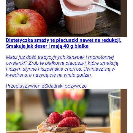
Dietetyczka smaży te placuszki nawet na redukcji.
Smakują jak deser i mają 40 g białka
Masz już dość tradycyjnych kanapek i monotonnej
owsianki? Zrób te białkowe placuszki, które smakują
niczym słynne hiszpańskie churros. Uwiniesz się w
kwadrans, a nasycą cię na wiele godzin.
Przepisy
Żywienie
Składniki odżywcze