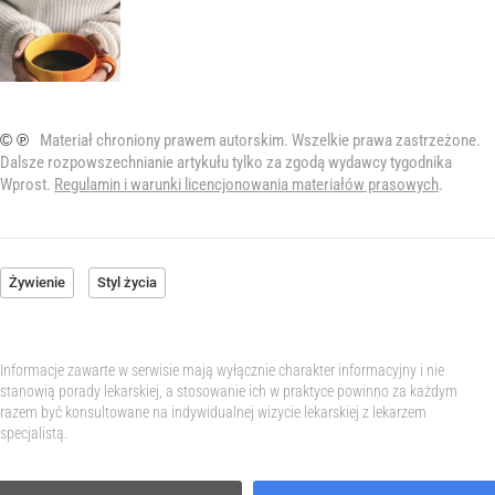
© ℗
Materiał chroniony prawem autorskim. Wszelkie prawa zastrzeżone.
Dalsze rozpowszechnianie artykułu tylko za zgodą wydawcy tygodnika
Wprost.
Regulamin i warunki licencjonowania materiałów prasowych
.
Żywienie
Styl życia
Informacje zawarte w serwisie mają wyłącznie charakter informacyjny i nie
stanowią porady lekarskiej, a stosowanie ich w praktyce powinno za każdym
razem być konsultowane na indywidualnej wizycie lekarskiej z lekarzem
specjalistą.