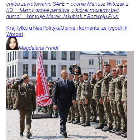
chyba zawetowanie SAFE – ocenia Mariusz Witczak z
KO. – Mamy głowę państwa, z której możemy być
dumni – kontruje Marek Jakubiak z Rozwoju Plus.
Kraj
Tylko u Nas
Polityka
Opinie i komentarze
Tygodnik
Wprost
Magdalena
Frindt