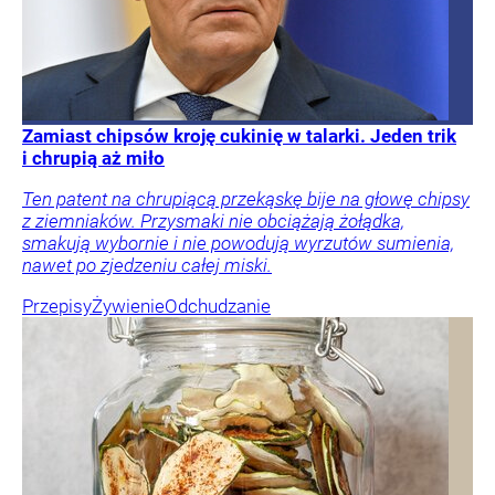
Zamiast chipsów kroję cukinię w talarki. Jeden trik
i chrupią aż miło
Ten patent na chrupiącą przekąskę bije na głowę chipsy
z ziemniaków. Przysmaki nie obciążają żołądka,
smakują wybornie i nie powodują wyrzutów sumienia,
nawet po zjedzeniu całej miski.
Przepisy
Żywienie
Odchudzanie