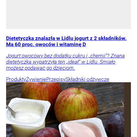
Dietetyczka znalazła w Lidlu jogurt z 2 składników.
Ma 60 proc. owoców i witaminę D
Jogurt owocowy bez dodatku cukru i „chemii”? Znana
dietetyczka wypatrzyła ten „ideał” w Lidlu. Śmiało
możesz podawać go dzieciom.
Produkty
Żywienie
Przepisy
Składniki odżywcze