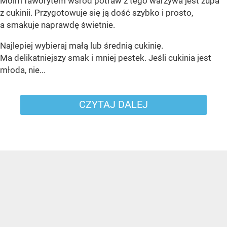
Moim faworytem wśród potraw z tego warzywa jest zupa
z cukinii. Przygotowuje się ją dość szybko i prosto,
a smakuje naprawdę świetnie.
Najlepiej wybieraj małą lub średnią cukinię.
Ma delikatniejszy smak i mniej pestek. Jeśli cukinia jest
młoda, nie...
CZYTAJ DALEJ