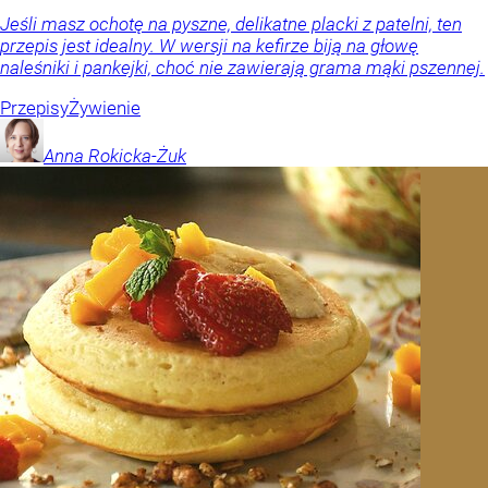
Jeśli masz ochotę na pyszne, delikatne placki z patelni, ten
przepis jest idealny. W wersji na kefirze biją na głowę
naleśniki i pankejki, choć nie zawierają grama mąki pszennej.
Przepisy
Żywienie
Anna
Rokicka-Żuk