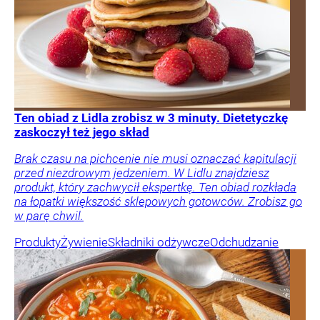
Ten obiad z Lidla zrobisz w 3 minuty. Dietetyczkę
zaskoczył też jego skład
Brak czasu na pichcenie nie musi oznaczać kapitulacji
przed niezdrowym jedzeniem. W Lidlu znajdziesz
produkt, który zachwycił ekspertkę. Ten obiad rozkłada
na łopatki większość sklepowych gotowców. Zrobisz go
w parę chwil.
Produkty
Żywienie
Składniki odżywcze
Odchudzanie