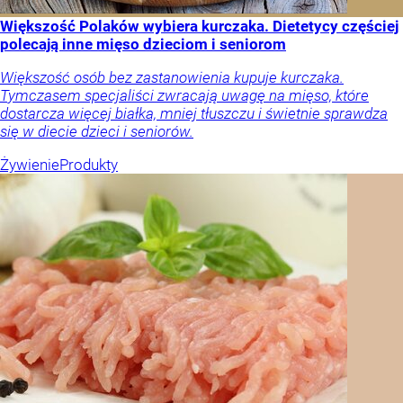
Większość Polaków wybiera kurczaka. Dietetycy częściej
polecają inne mięso dzieciom i seniorom
Większość osób bez zastanowienia kupuje kurczaka.
Tymczasem specjaliści zwracają uwagę na mięso, które
dostarcza więcej białka, mniej tłuszczu i świetnie sprawdza
się w diecie dzieci i seniorów.
Żywienie
Produkty