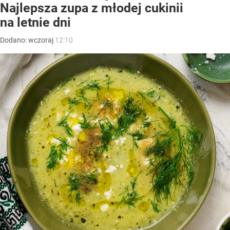
Najlepsza zupa z młodej cukinii
na letnie dni
Dodano:
wczoraj
12:10