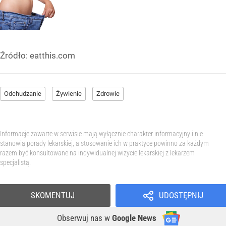
Źródło:
eatthis.com
Odchudzanie
Żywienie
Zdrowie
Informacje zawarte w serwisie mają wyłącznie charakter informacyjny i nie
stanowią porady lekarskiej, a stosowanie ich w praktyce powinno za każdym
razem być konsultowane na indywidualnej wizycie lekarskiej z lekarzem
specjalistą.
SKOMENTUJ
UDOSTĘPNIJ
Obserwuj nas
w
Google News