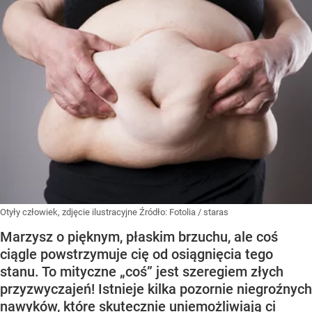
Otyły człowiek, zdjęcie ilustracyjne
Źródło:
Fotolia
/
staras
Marzysz o pięknym, płaskim brzuchu, ale coś
ciągle powstrzymuje cię od osiągnięcia tego
stanu. To mityczne „coś” jest szeregiem złych
przyzwyczajeń! Istnieje kilka pozornie niegroźnych
nawyków, które skutecznie uniemożliwiają ci