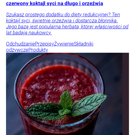
czerwony koktajl syci na długo i orzeźwia
Szukasz prostego dodatku do diety redukcyjnej? Ten
koktajl syci, świetnie orzeźwia i dostarcza błonnika.
Jego bazą jest popularna herbata, której właściwości od
lat badają naukowcy.
Odchudzanie
Przepisy
Żywienie
Składniki
odżywcze
Produkty