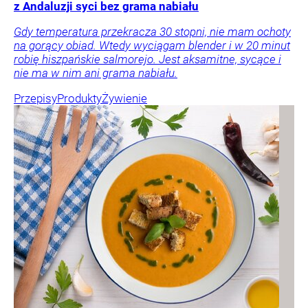
z Andaluzji syci bez grama nabiału
Gdy temperatura przekracza 30 stopni, nie mam ochoty
na gorący obiad. Wtedy wyciągam blender i w 20 minut
robię hiszpańskie salmorejo. Jest aksamitne, sycące i
nie ma w nim ani grama nabiału.
Przepisy
Produkty
Żywienie