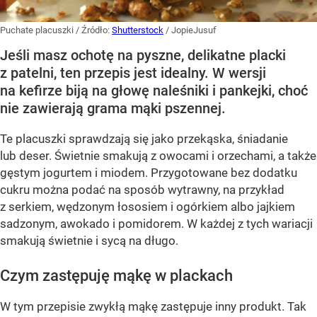
Puchate placuszki
/ Źródło:
Shutterstock
/
JopieJusuf
Jeśli masz ochotę na pyszne, delikatne placki
z patelni, ten przepis jest idealny. W wersji
na kefirze biją na głowę naleśniki i pankejki, choć
nie zawierają grama mąki pszennej.
Te placuszki sprawdzają się jako przekąska, śniadanie
lub deser. Świetnie smakują z owocami i orzechami, a także
gęstym jogurtem i miodem. Przygotowane bez dodatku
cukru można podać na sposób wytrawny, na przykład
z serkiem, wędzonym łososiem i ogórkiem albo jajkiem
sadzonym, awokado i pomidorem. W każdej z tych wariacji
smakują świetnie i sycą na długo.
Czym zastępuję mąkę w plackach
W tym przepisie zwykłą mąkę zastępuje inny produkt. Tak