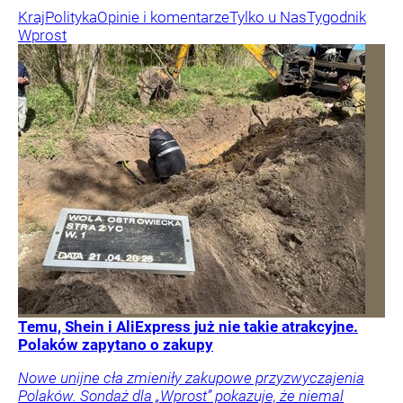
Kraj
Polityka
Opinie i komentarze
Tylko u Nas
Tygodnik
Wprost
Temu, Shein i AliExpress już nie takie atrakcyjne.
Polaków zapytano o zakupy
Nowe unijne cła zmieniły zakupowe przyzwyczajenia
Polaków. Sondaż dla „Wprost” pokazuje, że niemal