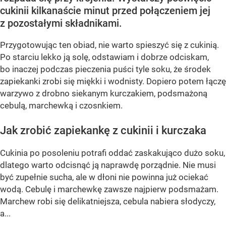
cukinii kilkanaście minut przed połączeniem jej
z pozostałymi składnikami.
Przygotowując ten obiad, nie warto spieszyć się z cukinią.
Po starciu lekko ją solę, odstawiam i dobrze odciskam,
bo inaczej podczas pieczenia puści tyle soku, że środek
zapiekanki zrobi się miękki i wodnisty. Dopiero potem łączę
warzywo z drobno siekanym kurczakiem, podsmażoną
cebulą, marchewką i czosnkiem.
Jak zrobić zapiekankę z cukinii i kurczaka
Cukinia po posoleniu potrafi oddać zaskakująco dużo soku,
dlatego warto odcisnąć ją naprawdę porządnie. Nie musi
być zupełnie sucha, ale w dłoni nie powinna już ociekać
wodą. Cebulę i marchewkę zawsze najpierw podsmażam.
Marchew robi się delikatniejsza, cebula nabiera słodyczy,
a...