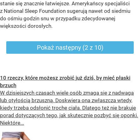
stanie się znacznie łatwiejsze. Amerykańscy specjaliści
z National Sleep Foundation sugerują nawet od siedmiu
do ośmiu godzin snu w przypadku zdecydowanej
większości dorosłych.
Pokaż następny (2 z 10)
10 rzeczy, które możesz zrobić już dziś, by mieć płaski
brzuch
W dzisiejszych czasach wiele osób zmaga się z nadwagą
lub otyłością brzuszną. Doskwiera ona zwłaszcza wtedy,
kiedy trzeba odsłonić trochę ciała. Dlatego też nie brakuje
porad dotyczących tego, jak skutecznie pozbyć się oponki.
Niektóre...