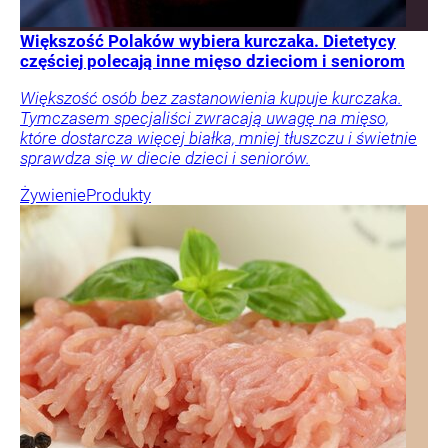
Większość Polaków wybiera kurczaka. Dietetycy
częściej polecają inne mięso dzieciom i seniorom
Większość osób bez zastanowienia kupuje kurczaka.
Tymczasem specjaliści zwracają uwagę na mięso,
które dostarcza więcej białka, mniej tłuszczu i świetnie
sprawdza się w diecie dzieci i seniorów.
Żywienie
Produkty