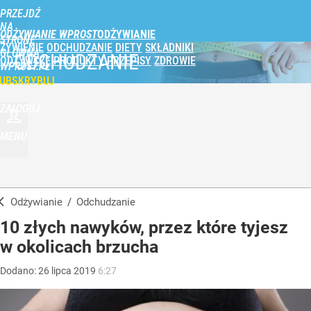
PRZEJDŹ
NA
ODŻYWIANIE WPROST
STRONĘ
ŻYWIENIE
ODCHUDZANIE
DIETY
SKŁADNIKI
GŁÓWNĄ
ODCHUDZANIE
ODŻYWCZE
PRODUKTY
PRZEPISY
ZDROWIE
WPROST.PL
UBSKRYBUJ
ZALOGUJ
MENU
Odżywianie
/
Odchudzanie
10 złych nawyków, przez które tyjesz
w okolicach brzucha
Dodano:
26
lipca
2019
6:27