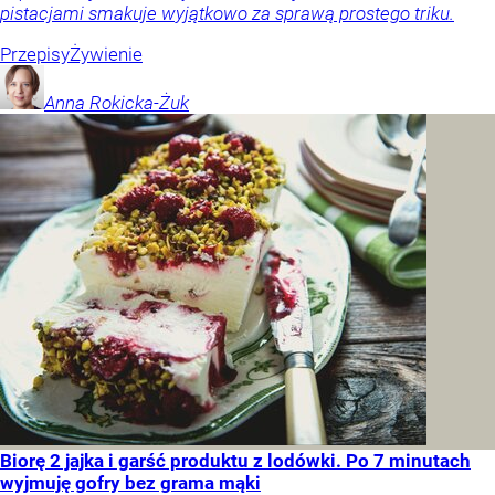
pistacjami smakuje wyjątkowo za sprawą prostego triku.
Przepisy
Żywienie
Anna
Rokicka-Żuk
Biorę 2 jajka i garść produktu z lodówki. Po 7 minutach
wyjmuję gofry bez grama mąki