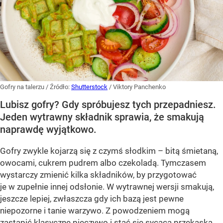
Gofry na talerzu
/ Źródło:
Shutterstock
/
Viktory Panchenko
Lubisz gofry? Gdy spróbujesz tych przepadniesz.
Jeden wytrawny składnik sprawia, że smakują
naprawdę wyjątkowo.
Gofry zwykle kojarzą się z czymś słodkim – bitą śmietaną,
owocami, cukrem pudrem albo czekoladą. Tymczasem
wystarczy zmienić kilka składników, by przygotować
je w zupełnie innej odsłonie. W wytrawnej wersji smakują,
jeszcze lepiej, zwłaszcza gdy ich bazą jest pewne
niepozorne i tanie warzywo. Z powodzeniem mogą
zastąpić klasyczne pieczywo i stać się sycącą przekąską.