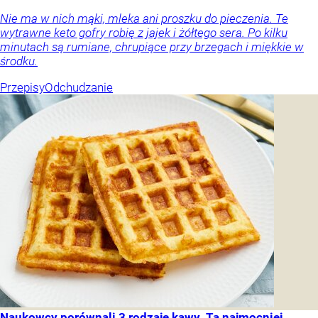
Nie ma w nich mąki, mleka ani proszku do pieczenia. Te
wytrawne keto gofry robię z jajek i żółtego sera. Po kilku
minutach są rumiane, chrupiące przy brzegach i miękkie w
środku.
Przepisy
Odchudzanie
Naukowcy porównali 3 rodzaje kawy. Ta najmocniej