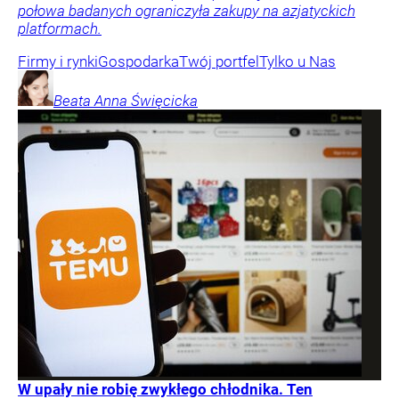
połowa badanych ograniczyła zakupy na azjatyckich
platformach.
Firmy i rynki
Gospodarka
Twój portfel
Tylko u Nas
Beata Anna
Święcicka
W upały nie robię zwykłego chłodnika. Ten