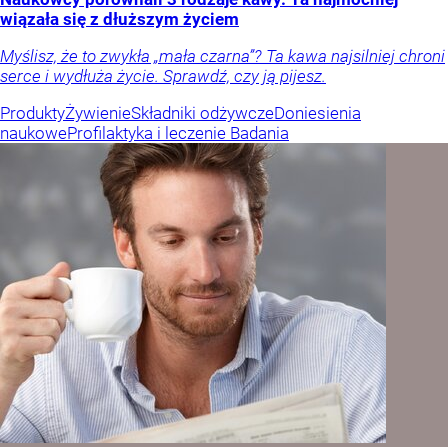
wiązała się z dłuższym życiem
Myślisz, że to zwykła „mała czarna”? Ta kawa najsilniej chroni
serce i wydłuża życie. Sprawdź, czy ją pijesz.
Produkty
Żywienie
Składniki odżywcze
Doniesienia
naukowe
Profilaktyka i leczenie
Badania