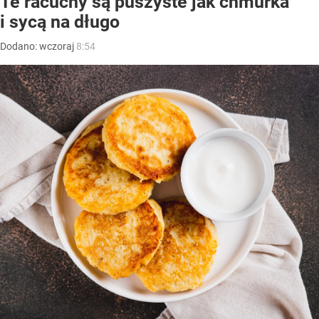
Te racuchy są puszyste jak chmurka
i sycą na długo
Dodano:
wczoraj
8:54