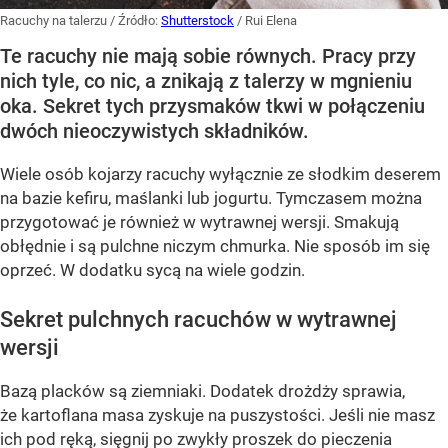
Racuchy na talerzu
/ Źródło:
Shutterstock
/
Rui Elena
Te racuchy nie mają sobie równych. Pracy przy
nich tyle, co nic, a znikają z talerzy w mgnieniu
oka. Sekret tych przysmaków tkwi w połączeniu
dwóch nieoczywistych składników.
Wiele osób kojarzy racuchy wyłącznie ze słodkim deserem
na bazie kefiru, maślanki lub jogurtu. Tymczasem można
przygotować je również w wytrawnej wersji. Smakują
obłędnie i są pulchne niczym chmurka. Nie sposób im się
oprzeć. W dodatku sycą na wiele godzin.
Sekret pulchnych racuchów w wytrawnej
wersji
Bazą placków są ziemniaki. Dodatek drożdży sprawia,
że kartoflana masa zyskuje na puszystości. Jeśli nie masz
ich pod ręką, sięgnij po zwykły proszek do pieczenia