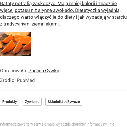
Bataty potrafią zaskoczyć. Mają mniej kalorii i znacznie
więcej potasu niż słynne awokado. Dietetyczka wyjaśnia,
dlaczego warto włączyć je do diety i jak wypadają w starciu
z tradycyjnymi ziemniakami.
Opracowała:
Paulina Cywka
Źródło:
PubMed
Produkty
Żywienie
Składniki odżywcze
Informacje zawarte w serwisie mają wyłącznie charakter informacyjny i nie