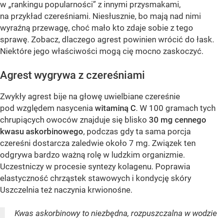
w „rankingu popularności” z innymi przysmakami,
na przykład czereśniami. Niesłusznie, bo mają nad nimi
wyraźną przewagę, choć mało kto zdaje sobie z tego
sprawę. Zobacz, dlaczego agrest powinien wrócić do łask.
Niektóre jego właściwości mogą cię mocno zaskoczyć.
Agrest wygrywa z czereśniami
Zwykły agrest bije na głowę uwielbiane czereśnie
pod względem nasycenia
witaminą C
. W 100 gramach tych
chrupiących owoców znajduje się blisko
30 mg cennego
kwasu askorbinowego
, podczas gdy ta sama porcja
czereśni dostarcza zaledwie około 7 mg. Związek ten
odgrywa bardzo ważną rolę w ludzkim organizmie.
Uczestniczy w procesie syntezy kolagenu. Poprawia
elastyczność chrząstek stawowych i kondycję skóry
Uszczelnia też naczynia krwionośne.
Kwas askorbinowy to niezbędna, rozpuszczalna w wodzie