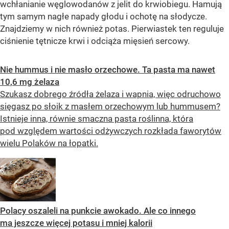
wchłanianie węglowodanów z jelit do krwiobiegu. Hamują
tym samym nagłe napady głodu i ochotę na słodycze.
Znajdziemy w nich również potas. Pierwiastek ten reguluje
ciśnienie tętnicze krwi i odciąża mięsień sercowy.
Nie hummus i nie masło orzechowe. Ta pasta ma nawet
10,6 mg żelaza
Szukasz dobrego źródła żelaza i wapnia, więc odruchowo
sięgasz po słoik z masłem orzechowym lub hummusem?
Istnieje inna, równie smaczna pasta roślinna, która
pod względem wartości odżywczych rozkłada faworytów
wielu Polaków na łopatki.
Polacy oszaleli na punkcie awokado. Ale co innego
ma jeszcze więcej potasu i mniej kalorii