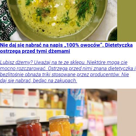
Nie daj się nabrać na napis „100% owoców”. Dietetyczka
ostrzega przed tymi dżemami
Lubisz dżemy? Uważaj na te ze sklepu. Niektóre mogą cię
mocno rozczarować. Ostrzega przed nimi znana dietetyczka i
bezlitośnie obnaża triki stosowane przez producentów. Nie
daj się nabrać, będąc na zakupach.