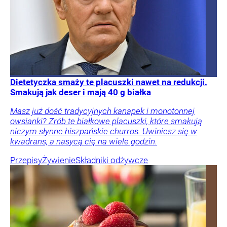
Dietetyczka smaży te placuszki nawet na redukcji.
Smakują jak deser i mają 40 g białka
Masz już dość tradycyjnych kanapek i monotonnej
owsianki? Zrób te białkowe placuszki, które smakują
niczym słynne hiszpańskie churros. Uwiniesz się w
kwadrans, a nasycą cię na wiele godzin.
Przepisy
Żywienie
Składniki odżywcze