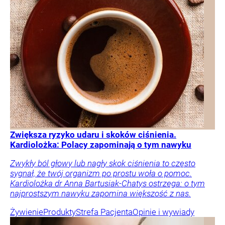
Zwiększa ryzyko udaru i skoków ciśnienia.
Kardiolożka: Polacy zapominają o tym nawyku
Zwykły ból głowy lub nagły skok ciśnienia to często
sygnał, że twój organizm po prostu woła o pomoc.
Kardiolożka dr Anna Bartusiak-Chatys ostrzega: o tym
najprostszym nawyku zapomina większość z nas.
Żywienie
Produkty
Strefa Pacjenta
Opinie i wywiady