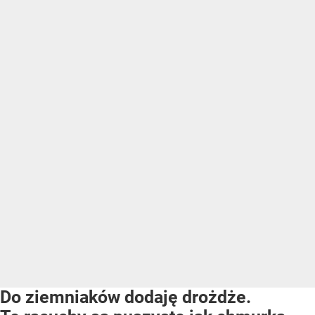
Do ziemniaków dodaję drożdże.