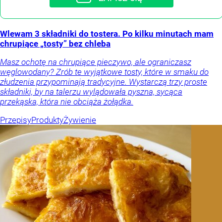
Wlewam 3 składniki do tostera. Po kilku minutach mam
chrupiące „tosty” bez chleba
Masz ochotę na chrupiące pieczywo, ale ograniczasz
węglowodany? Zrób te wyjątkowe tosty, które w smaku do
złudzenia przypominają tradycyjne. Wystarczą trzy proste
składniki, by na talerzu wylądowała pyszna, sycąca
przekąska, która nie obciąża żołądka.
Przepisy
Produkty
Żywienie