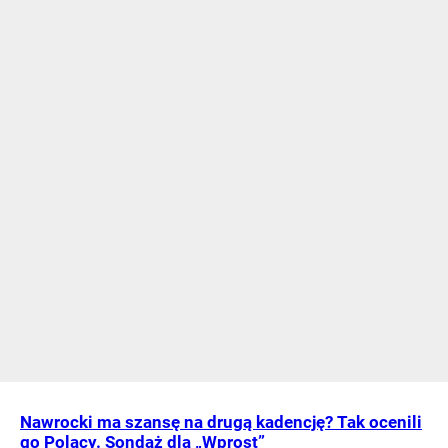
Nawrocki ma szansę na drugą kadencję? Tak ocenili
go Polacy. Sondaż dla „Wprost”