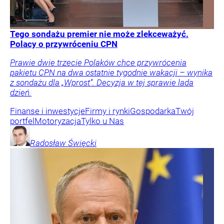
Tego sondażu premier nie może zlekceważyć.
Polacy o przywróceniu CPN
Prawie dwie trzecie Polaków chce przywrócenia
pakietu CPN na dwa ostatnie tygodnie wakacji – wynika
z sondażu dla „Wprost”. Decyzja w tej sprawie lada
dzień.
Finanse i inwestycje
Firmy i rynki
Gospodarka
Twój
portfel
Motoryzacja
Tylko u Nas
Radosław
Święcki