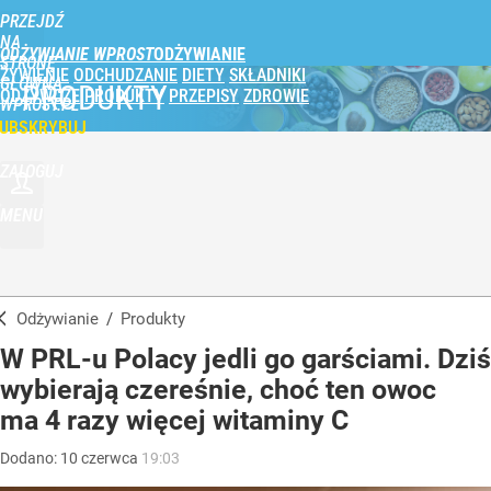
PRZEJDŹ
NA
ODŻYWIANIE WPROST
STRONĘ
ŻYWIENIE
ODCHUDZANIE
DIETY
SKŁADNIKI
GŁÓWNĄ
PRODUKTY
ODŻYWCZE
PRODUKTY
PRZEPISY
ZDROWIE
WPROST.PL
UBSKRYBUJ
ZALOGUJ
MENU
Odżywianie
/
Produkty
W PRL-u Polacy jedli go garściami. Dziś
wybierają czereśnie, choć ten owoc
ma 4 razy więcej witaminy C
Dodano:
10
czerwca
19:03