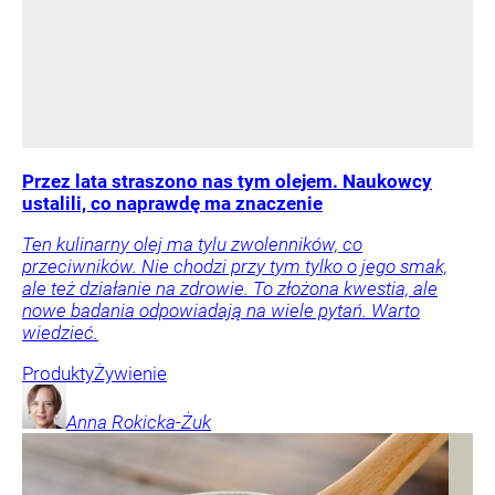
Przez lata straszono nas tym olejem. Naukowcy
ustalili, co naprawdę ma znaczenie
Ten kulinarny olej ma tylu zwolenników, co
przeciwników. Nie chodzi przy tym tylko o jego smak,
ale też działanie na zdrowie. To złożona kwestia, ale
nowe badania odpowiadają na wiele pytań. Warto
wiedzieć.
Produkty
Żywienie
Anna
Rokicka-Żuk