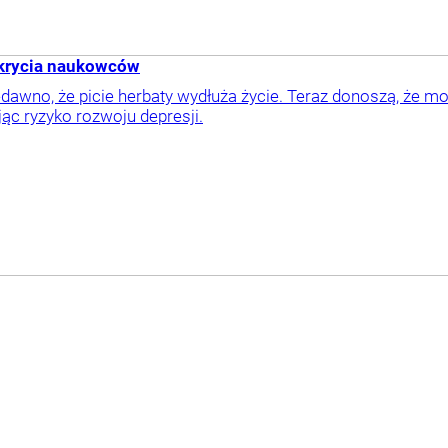
dkrycia naukowców
dawno, że picie herbaty wydłuża życie. Teraz donoszą, że m
jąc ryzyko rozwoju depresji.