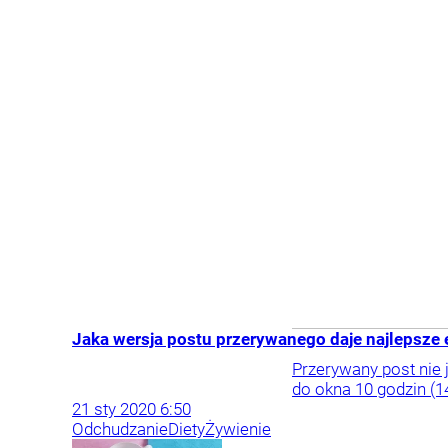
Jaka wersja postu przerywanego daje najlepsze
Przerywany post nie 
do okna 10 godzin (1
21
sty
2020
6:50
Odchudzanie
Diety
Żywienie