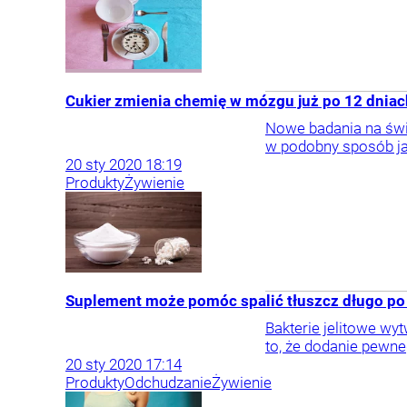
Cukier zmienia chemię w mózgu już po 12 dniac
Nowe badania na świ
w podobny sposób ja
20
sty
2020
18:19
Produkty
Żywienie
Suplement może pomóc spalić tłuszcz długo po
Bakterie jelitowe wy
to, że dodanie pewn
20
sty
2020
17:14
Produkty
Odchudzanie
Żywienie