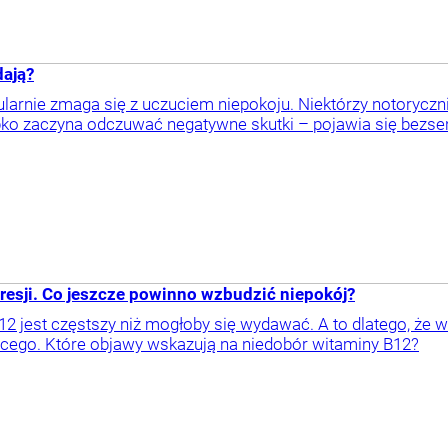
dają?
larnie zmaga się z uczuciem niepokoju. Niektórzy notoryczn
ko zaczyna odczuwać negatywne skutki – pojawia się bezsenn
esji. Co jeszcze powinno wzbudzić niepokój?
2 jest częstszy niż mogłoby się wydawać. A to dlatego, że w
cego. Które objawy wskazują na niedobór witaminy B12?