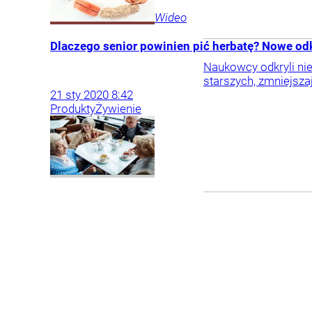
Wideo
Dlaczego senior powinien pić herbatę? Nowe o
Naukowcy odkryli nie
starszych, zmniejsza
21
sty
2020
8:42
Produkty
Żywienie