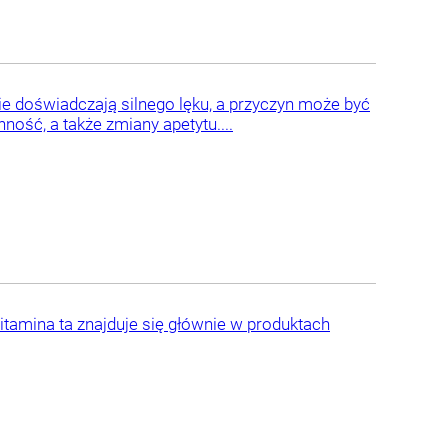
ie doświadczają silnego lęku, a przyczyn może być
ość, a także zmiany apetytu....
itamina ta znajduje się głównie w produktach