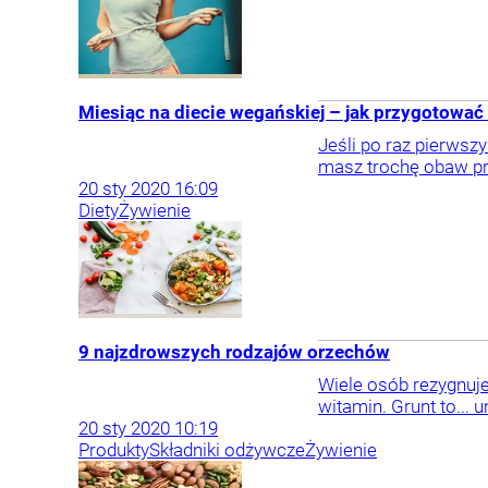
Miesiąc na diecie wegańskiej – jak przygotować
Jeśli po raz pierwsz
masz trochę obaw prz
20
sty
2020
16:09
Diety
Żywienie
9 najzdrowszych rodzajów orzechów
Wiele osób rezygnuj
witamin. Grunt to... 
20
sty
2020
10:19
Produkty
Składniki odżywcze
Żywienie