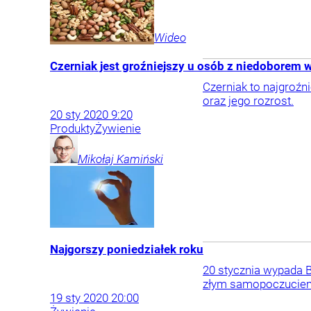
Wideo
Czerniak jest groźniejszy u osób z niedoborem 
Czerniak to najgroźn
oraz jego rozrost.
20
sty
2020
9:20
Produkty
Żywienie
Mikołaj
Kamiński
Najgorszy poniedziałek roku
20 stycznia wypada B
złym samopoczucie
19
sty
2020
20:00