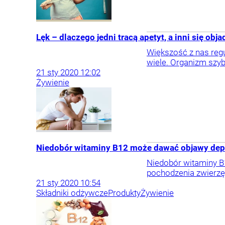
Lęk – dlaczego jedni tracą apetyt, a inni się obja
Większość z nas regu
wiele. Organizm szyb
21
sty
2020
12:02
Żywienie
Niedobór witaminy B12 może dawać objawy depr
Niedobór witaminy B1
pochodzenia zwierzę
21
sty
2020
10:54
Składniki odżywcze
Produkty
Żywienie