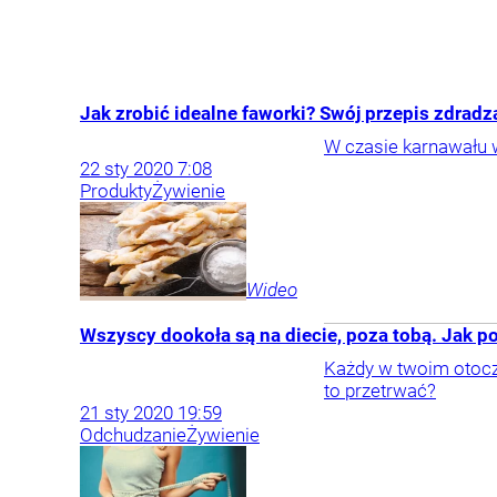
Jak zrobić idealne faworki? Swój przepis zdrad
W czasie karnawału w
22
sty
2020
7:08
Produkty
Żywienie
Wideo
Wszyscy dookoła są na diecie, poza tobą. Jak 
Każdy w twoim otocze
to przetrwać?
21
sty
2020
19:59
Odchudzanie
Żywienie