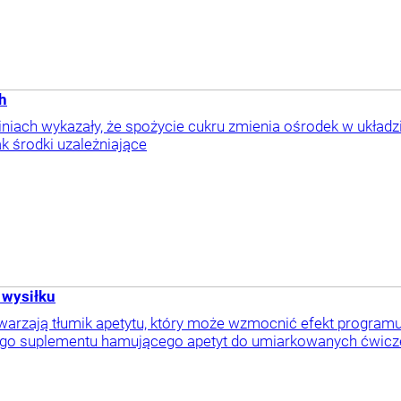
h
niach wykazały, że spożycie cukru zmienia ośrodek w ukła
k środki uzależniające
 wysiłku
twarzają tłumik apetytu, który może wzmocnić efekt program
ego suplementu hamującego apetyt do umiarkowanych ćwicze