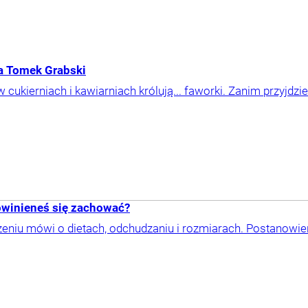
za Tomek Grabski
 cukierniach i kawiarniach królują... faworki. Zanim przyjd
powinieneś się zachować?
niu mówi o dietach, odchudzaniu i rozmiarach. Postanowieni