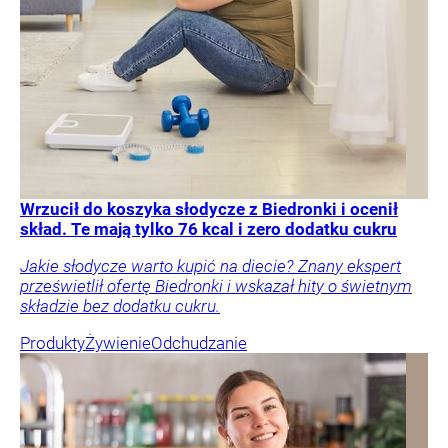
Wrzucił do koszyka słodycze z Biedronki i ocenił
skład. Te mają tylko 76 kcal i zero dodatku cukru
Jakie słodycze warto kupić na diecie? Znany ekspert
prześwietlił ofertę Biedronki i wskazał hity o świetnym
składzie bez dodatku cukru.
Produkty
Żywienie
Odchudzanie