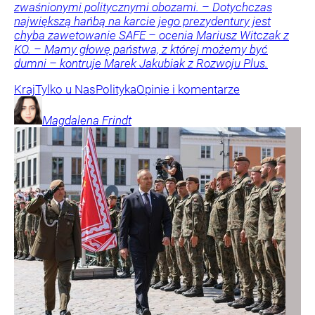
zwaśnionymi politycznymi obozami. – Dotychczas
największą hańbą na karcie jego prezydentury jest
chyba zawetowanie SAFE – ocenia Mariusz Witczak z
KO. – Mamy głowę państwa, z której możemy być
dumni – kontruje Marek Jakubiak z Rozwoju Plus.
Kraj
Tylko u Nas
Polityka
Opinie i komentarze
Magdalena
Frindt