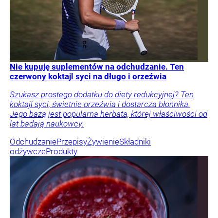
Nie kupuję suplementów na odchudzanie. Ten
czerwony koktajl syci na długo i orzeźwia
Szukasz prostego dodatku do diety redukcyjnej? Ten
koktajl syci, świetnie orzeźwia i dostarcza błonnika.
Jego bazą jest popularna herbata, której właściwości od
lat badają naukowcy.
Odchudzanie
Przepisy
Żywienie
Składniki
odżywcze
Produkty