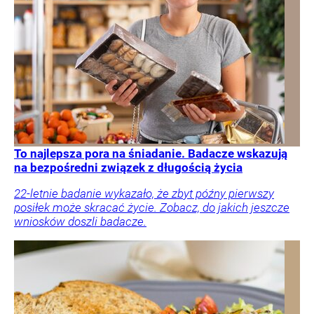
To najlepsza pora na śniadanie. Badacze wskazują
na bezpośredni związek z długością życia
22-letnie badanie wykazało, że zbyt późny pierwszy
posiłek może skracać życie. Zobacz, do jakich jeszcze
wniosków doszli badacze.