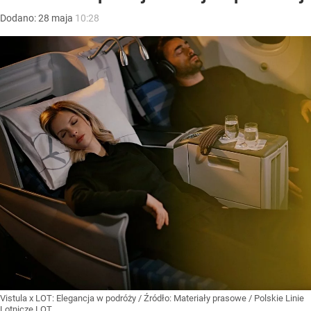
Dodano:
28
maja
10:28
Vistula x LOT: Elegancja w podróży
/ Źródło:
Materiały prasowe
/
Polskie Linie
Lotnicze LOT