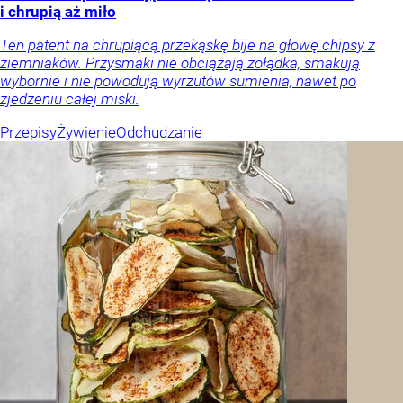
i chrupią aż miło
Ten patent na chrupiącą przekąskę bije na głowę chipsy z
ziemniaków. Przysmaki nie obciążają żołądka, smakują
wybornie i nie powodują wyrzutów sumienia, nawet po
zjedzeniu całej miski.
Przepisy
Żywienie
Odchudzanie