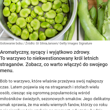
Gotowanie bobu
/ Źródło:
GI SilviaJansen/ Getty Images Signature
Aromatyczny, sycący i wyjątkowo zdrowy.
To warzywo to niekwestionowany król letnich
straganów. Zobacz, co warto włączyć do swojego
menu.
Bób to warzywo, które właśnie przeżywa swój najlepszy
czas. Latem pojawia się na straganach i stołach wielu
osób, ciesząc się ogromną popularnością wśród
miłośników świeżych, sezonowych smaków. Jego delikatny
smak sprawia, że ma wielu wiernych fanów, którzy co roku