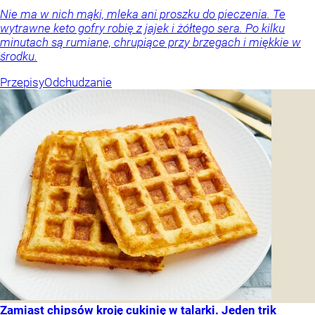
Nie ma w nich mąki, mleka ani proszku do pieczenia. Te
wytrawne keto gofry robię z jajek i żółtego sera. Po kilku
minutach są rumiane, chrupiące przy brzegach i miękkie w
środku.
Przepisy
Odchudzanie
Zamiast chipsów kroję cukinię w talarki. Jeden trik