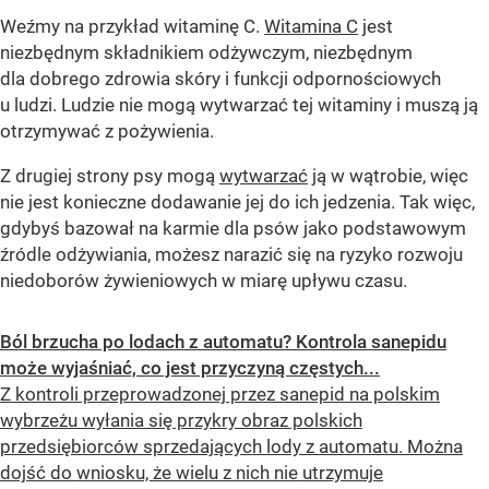
Weźmy na przykład witaminę C.
Witamina C
jest
niezbędnym składnikiem odżywczym, niezbędnym
dla dobrego zdrowia skóry i funkcji odpornościowych
u ludzi. Ludzie nie mogą wytwarzać tej witaminy i muszą ją
otrzymywać z pożywienia.
Z drugiej strony psy mogą
wytwarzać
ją w wątrobie, więc
nie jest konieczne dodawanie jej do ich jedzenia. Tak więc,
gdybyś bazował na karmie dla psów jako podstawowym
źródle odżywiania, możesz narazić się na ryzyko rozwoju
niedoborów żywieniowych w miarę upływu czasu.
Ból brzucha po lodach z automatu? Kontrola sanepidu
może wyjaśniać, co jest przyczyną częstych...
Z kontroli przeprowadzonej przez sanepid na polskim
wybrzeżu wyłania się przykry obraz polskich
przedsiębiorców sprzedających lody z automatu. Można
dojść do wniosku, że wielu z nich nie utrzymuje