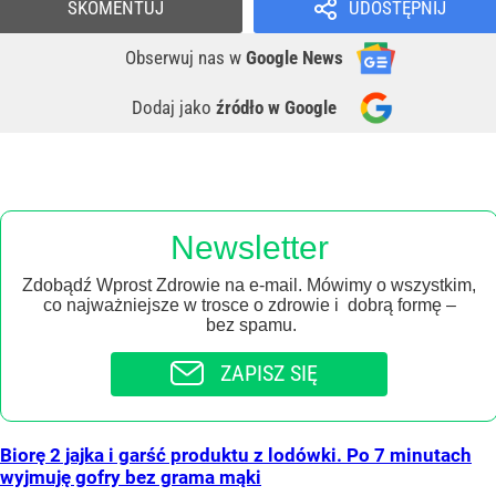
SKOMENTUJ
UDOSTĘPNIJ
Obserwuj nas
w
Google News
Dodaj jako
źródło w Google
Newsletter
Zdobądź Wprost Zdrowie na e-mail. Mówimy o wszystkim,
co najważniejsze w trosce o zdrowie i dobrą formę –
bez spamu.
ZAPISZ SIĘ
Biorę 2 jajka i garść produktu z lodówki. Po 7 minutach
wyjmuję gofry bez grama mąki