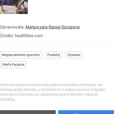
Opracowała:
Małgorzata Rapiej-Szczęsna
Źródło:
healthline.com
Bezpieczeństwo żywności
Produkty
Żywienie
Strefa Pacjenta
Informacje zawarte w serwisie mają wyłącznie charakter informacyjny i nie
stanowią porady lekarskiej, a stosowanie ich w praktyce powinno za każdym
razem być konsultowane na indywidualnej wizycie lekarskiej z lekarzem
specjalistą.