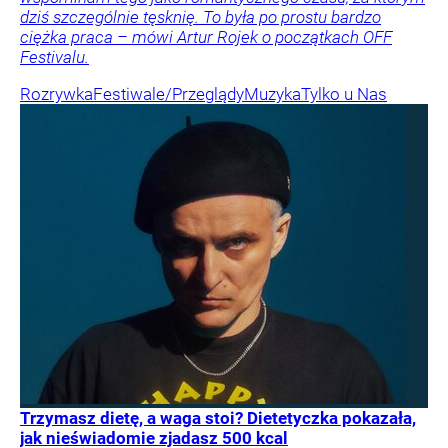
dziś szczególnie tęsknię. To była po prostu bardzo
ciężka praca – mówi Artur Rojek o początkach OFF
Festivalu.
Rozrywka
Festiwale/Przeglądy
Muzyka
Tylko u Nas
Trzymasz dietę, a waga stoi? Dietetyczka pokazała,
jak nieświadomie zjadasz 500 kcal