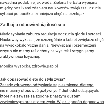
nawadnia podobnie jak woda. Zielona herbata wypijana
między posiłkami zdaniem naukowców zwiększa uczucie
sytości po posiłku i zmniejsza chęć na przekąski.
Zadbaj o odpowiednią ilość snu
Niedosypianie zaburza regulację odczucia głodu i sytości.
Naukowcy wykazali, że szczególnie u kobiet zwiększa chęć
na wysokokaloryczne dania. Niewyspani i przemęczeni
często nie mamy też ochoty na wysiłek i rezygnujemy
z aktywności fizycznej.
Monika Wysocka, zdrowie.pap.pl
Jak dopasować dietę do stylu życia?
Zasady zdrowego odżywiania są niezmienne, dlatego
nie musimy stosować „sztywnych” diet odchudzających,
które nie zawsze są zgodne z naszym gustem
żywieniowym oraz stylem życia. W jaki sposób dopasować