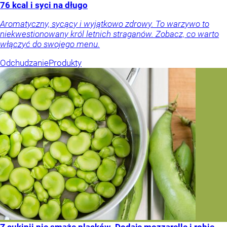
76 kcal i syci na długo
Aromatyczny, sycący i wyjątkowo zdrowy. To warzywo to
niekwestionowany król letnich straganów. Zobacz, co warto
włączyć do swojego menu.
Odchudzanie
Produkty
Z cukinii nie smażę placków. Dodaję mozzarellę i robię