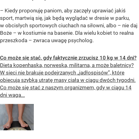
– Kiedy proponuję paniom, aby zaczęły uprawiać jakiś
sport, martwią się, jak będą wyglądać w dresie w parku,
w obcisłych sportowych ciuchach na siłowni, albo – nie daj
Boże – w kostiumie na basenie. Dla wielu kobiet to realna
przeszkoda – zwraca uwagę psycholog.
Co może się stać, gdy faktycznie zrzucisz 10 kg w 14 dni?
Dieta kopenhaska, norweska, militarna, a może baletnicy?
W sieci nie brakuje podejrzanych „jadłospisów”, które
obiecują szybką utratę masy ciała w ciągu dwóch tygodni.
Co może się stać z naszym organizmem, gdy w ciągu 14
dni waga...