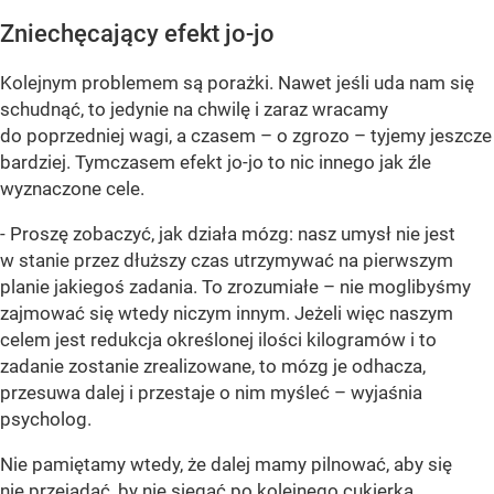
Zniechęcający efekt jo-jo
Kolejnym problemem są porażki. Nawet jeśli uda nam się
schudnąć, to jedynie na chwilę i zaraz wracamy
do poprzedniej wagi, a czasem – o zgrozo – tyjemy jeszcze
bardziej. Tymczasem efekt jo-jo to nic innego jak źle
wyznaczone cele.
- Proszę zobaczyć, jak działa mózg: nasz umysł nie jest
w stanie przez dłuższy czas utrzymywać na pierwszym
planie jakiegoś zadania. To zrozumiałe – nie moglibyśmy
zajmować się wtedy niczym innym. Jeżeli więc naszym
celem jest redukcja określonej ilości kilogramów i to
zadanie zostanie zrealizowane, to mózg je odhacza,
przesuwa dalej i przestaje o nim myśleć – wyjaśnia
psycholog.
Nie pamiętamy wtedy, że dalej mamy pilnować, aby się
nie przejadać, by nie sięgać po kolejnego
cukierka
.