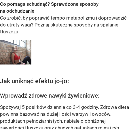
Co pomaga schudnąć? Sprawdzone sposoby
na odchudzanie
Co zrobić, by poprawić tempo metabolizmu i doprowadzić
do utraty wagi? Poznaj skuteczne sposoby na spalanie
tłuszczu.
Jak uniknąć efektu jo-jo:
Wprowadź zdrowe nawyki żywieniowe:
Spożywaj 5 posiłków dziennie co 3-4 godziny. Zdrowa dieta
powinna bazować na dużej ilości warzyw i owoców,
produktach pełnoziarnistych, nabiale o obniżonej
zawartości tłuszczu oraz chudych gatunkach mięs i ryb.