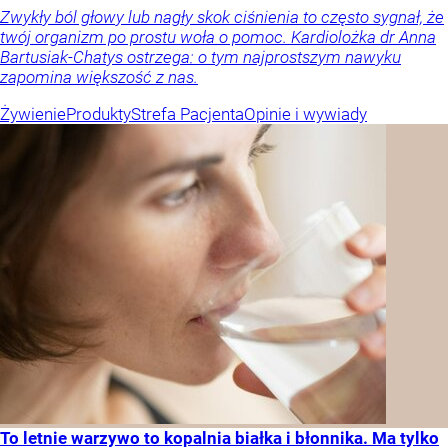
Zwykły ból głowy lub nagły skok ciśnienia to często sygnał, że
twój organizm po prostu woła o pomoc. Kardiolożka dr Anna
Bartusiak-Chatys ostrzega: o tym najprostszym nawyku
zapomina większość z nas.
Żywienie
Produkty
Strefa Pacjenta
Opinie i wywiady
To letnie warzywo to kopalnia białka i błonnika. Ma tylko