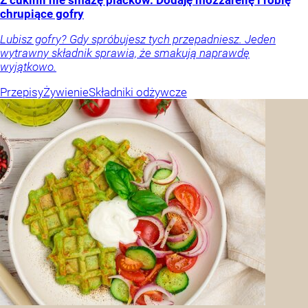
chrupiące gofry
Lubisz gofry? Gdy spróbujesz tych przepadniesz. Jeden
wytrawny składnik sprawia, że smakują naprawdę
wyjątkowo.
Przepisy
Żywienie
Składniki odżywcze