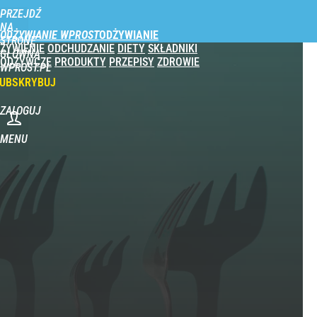
PRZEJDŹ
NA
ODŻYWIANIE WPROST
STRONĘ
ŻYWIENIE
ODCHUDZANIE
DIETY
SKŁADNIKI
GŁÓWNĄ
ODŻYWCZE
PRODUKTY
PRZEPISY
ZDROWIE
WPROST.PL
UBSKRYBUJ
ZALOGUJ
MENU