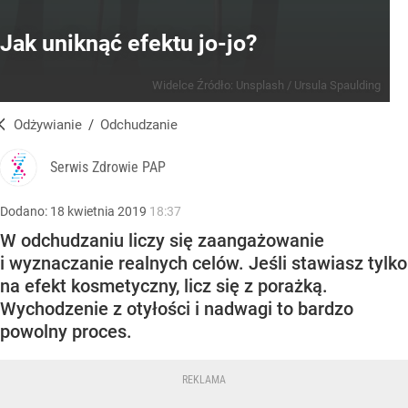
Jak uniknąć efektu jo-jo?
Widelce
Źródło:
Unsplash
/
Ursula Spaulding
Odżywianie
/
Odchudzanie
Serwis Zdrowie PAP
Dodano:
18
kwietnia
2019
18:37
W odchudzaniu liczy się zaangażowanie
i wyznaczanie realnych celów. Jeśli stawiasz tylko
na efekt kosmetyczny, licz się z porażką.
Wychodzenie z otyłości i nadwagi to bardzo
powolny proces.