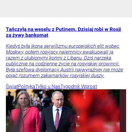
Tańczyła na weselu z Putinem. Dzisiaj robi w Rosji
za żywy bankomat
Kiedyś była ikoną serwilizmu europejskich elit wobec
Moskwy, potem rosyjscy najemnicy ewakuowali ją
razem z ulubionymi końmi z Libanu. Dziś narzeka
publicznie na codzienne życie na rosyjskiej prowincji.
Była szefowa dyplomacji Austrii najwyraźniej nie może
pojąć rozumem zakamarków rosyjskiej duszy.
Świat
Polityka
Tylko u Nas
Tygodnik Wprost