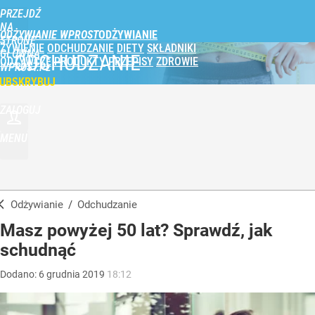
PRZEJDŹ
NA
ODŻYWIANIE WPROST
STRONĘ
ŻYWIENIE
ODCHUDZANIE
DIETY
SKŁADNIKI
GŁÓWNĄ
ODCHUDZANIE
ODŻYWCZE
PRODUKTY
PRZEPISY
ZDROWIE
WPROST.PL
UBSKRYBUJ
ZALOGUJ
MENU
Odżywianie
/
Odchudzanie
Masz powyżej 50 lat? Sprawdź, jak
schudnąć
Dodano:
6
grudnia
2019
18:12