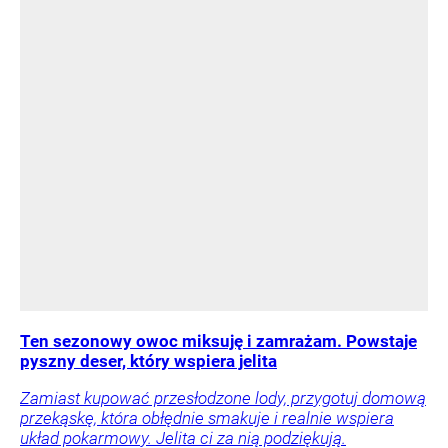
Ten sezonowy owoc miksuję i zamrażam. Powstaje
pyszny deser, który wspiera jelita
Zamiast kupować przesłodzone lody, przygotuj domową
przekąskę, która obłędnie smakuje i realnie wspiera
układ pokarmowy. Jelita ci za nią podziękują.