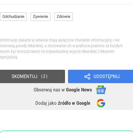
Odchudzanie
Żywienie
Zdrowie
Informacje zawarte w serwisie mają wyłącznie charakter informacyjny i nie
stanowią porady lekarskiej, a stosowanie ich w praktyce powinno za każdym
razem być konsultowane na indywidualnej wizycie lekarskiej z lekarzem
specjalistą.
SKOMENTUJ
UDOSTĘPNIJ
2
Obserwuj nas
w
Google News
Dodaj jako
źródło w Google