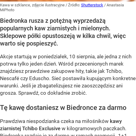
Kawa w szklance, zdjęcie ilustracyjne
/ Źródło:
Shutterstock
/
Anastasia
MiPhoto
Biedronka rusza z potężną wyprzedażą
popularnych kaw ziarnistych i mielonych.
Sklepowe półki opustoszeją w kilka chwil, więc
warto się pospieszyć.
Akcje startują w poniedziałek, 10 sierpnia, ale jedna z nich
potrwa tylko jeden dzień. Wśród przecenionych marek
znajdziesz prawdziwe zakupowe hity, takie jak Tchibo,
Nescafé czy Eduscho. Sieć postawiła kupującym konkretne
warunki. Jeśli je zbagatelizujesz nie zaoszczędzisz ani
grosza. Sprawdź, co dokładnie zrobić.
Tę kawę dostaniesz w Biedronce za darmo
Prawdziwa niespodzianka czeka na miłośników
kawy
ziarnistej Tchibo Exclusive
w kilogramowych paczkach.
Biedronka rozdaje je za darmo w ramach promocji „1+1