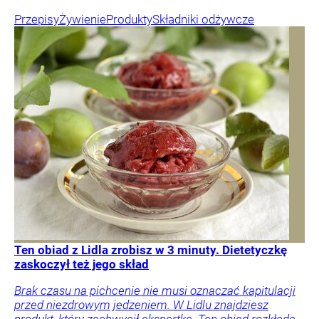
Przepisy
Żywienie
Produkty
Składniki odżywcze
Ten obiad z Lidla zrobisz w 3 minuty. Dietetyczkę
zaskoczył też jego skład
Brak czasu na pichcenie nie musi oznaczać kapitulacji
przed niezdrowym jedzeniem. W Lidlu znajdziesz
produkt, który zachwycił ekspertkę. Ten obiad rozkłada