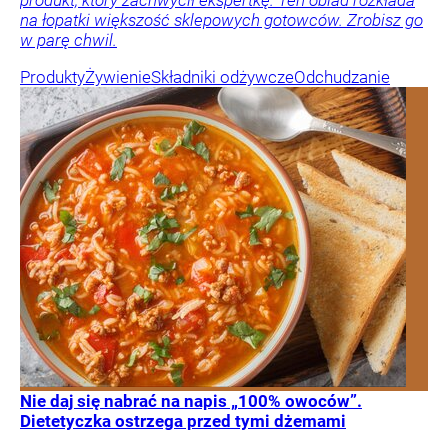
na łopatki większość sklepowych gotowców. Zrobisz go
w parę chwil.
Produkty
Żywienie
Składniki odżywcze
Odchudzanie
Nie daj się nabrać na napis „100% owoców”.
Dietetyczka ostrzega przed tymi dżemami