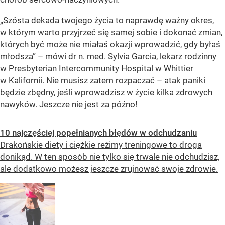
„Szósta dekada twojego życia to naprawdę ważny okres,
w którym warto przyjrzeć się samej sobie i dokonać zmian,
których być może nie miałaś okazji wprowadzić, gdy byłaś
młodsza” – mówi dr n. med. Sylvia Garcia, lekarz rodzinny
w Presbyterian Intercommunity Hospital w Whittier
w Kalifornii. Nie musisz zatem rozpaczać – atak paniki
będzie zbędny, jeśli wprowadzisz w życie kilka
zdrowych
nawyków
. Jeszcze nie jest za późno!
10 najczęściej popełnianych błędów w odchudzaniu
Drakońskie diety i ciężkie reżimy treningowe to droga
donikąd. W ten sposób nie tylko się trwale nie odchudzisz,
ale dodatkowo możesz jeszcze zrujnować swoje zdrowie.