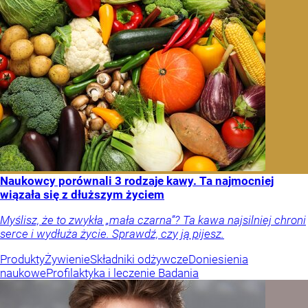
Naukowcy porównali 3 rodzaje kawy. Ta najmocniej
wiązała się z dłuższym życiem
Myślisz, że to zwykła „mała czarna”? Ta kawa najsilniej chroni
serce i wydłuża życie. Sprawdź, czy ją pijesz.
Produkty
Żywienie
Składniki odżywcze
Doniesienia
naukowe
Profilaktyka i leczenie
Badania