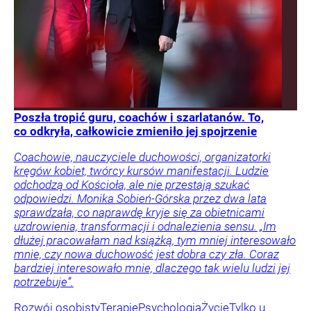
Poszła tropić guru, coachów i szarlatanów. To,
co odkryła, całkowicie zmieniło jej spojrzenie
Coachowie, nauczyciele duchowości, organizatorki
kręgów kobiet, twórcy kursów manifestacji. Ludzie
odchodzą od Kościoła, ale nie przestają szukać
odpowiedzi. Monika Sobień-Górska przez dwa lata
sprawdzała, co naprawdę kryje się za obietnicami
uzdrowienia, transformacji i odnalezienia sensu. „Im
dłużej pracowałam nad książką, tym mniej interesowało
mnie, czy nowa duchowość jest dobra czy zła. Coraz
bardziej interesowało mnie, dlaczego tak wielu ludzi jej
potrzebuje”.
Rozwój osobisty
Terapie
Psychologia
Życie
Tylko u