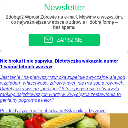
Newsletter
Zdobądź Wprost Zdrowie na e-mail. Mówimy o wszystkim,
co najważniejsze w trosce o zdrowie i dobrą formę –
bez spamu.
ZAPISZ SIĘ
Nie brokuł i nie papryka. Dietetyczka wskazała numer
1 wśród letnich warzyw
Jest tanie i na pierwszy rzut oka zupełnie zwyczajne, ale pod
względem właściwości zdrowotnych nie ma sobie równych.
Dietetyczka wzięła „pod lupę” letnie przysmaki i stworzyła
ranking najzdrowszych warzyw. Zwycięzca zestawienia to
genialny pogromca kalorii.
Produkty
Żywienie
Odchudzanie
Składniki odżywcze