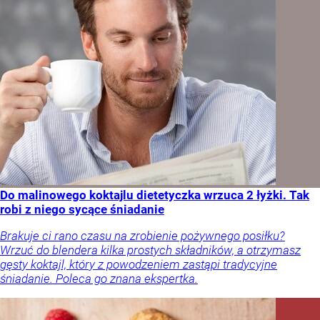
Do malinowego koktajlu dietetyczka wrzuca 2 łyżki. Tak
robi z niego sycące śniadanie
Brakuje ci rano czasu na zrobienie pożywnego posiłku?
Wrzuć do blendera kilka prostych składników, a otrzymasz
gęsty koktajl, który z powodzeniem zastąpi tradycyjne
śniadanie. Poleca go znana ekspertka.