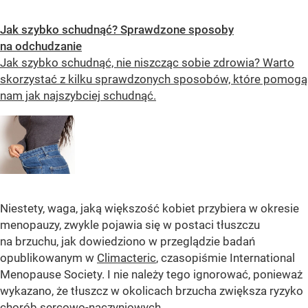
Jak szybko schudnąć? Sprawdzone sposoby
na odchudzanie
Jak szybko schudnąć, nie niszcząc sobie zdrowia? Warto
skorzystać z kilku sprawdzonych sposobów, które pomogą
nam jak najszybciej schudnąć.
Niestety, waga, jaką większość kobiet przybiera w okresie
menopauzy, zwykle pojawia się w postaci tłuszczu
na brzuchu, jak dowiedziono w przeglądzie badań
opublikowanym w
Climacteric
, czasopiśmie International
Menopause Society. I nie należy tego ignorować, ponieważ
wykazano, że tłuszcz w okolicach brzucha zwiększa ryzyko
chorób sercowo-naczyniowych.