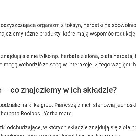
ty oczyszczające organizm z toksyn, herbatki na spowol
najdziemy różne produkty, które mają wspomóc redukcję z
najdują się nie tylko np. herbata zielona, biała herbata
tóre mogą wchodzić ze sobą w interakcje. Z tego względu
 – co znajdziemy w ich składzie?
zielić na kilka grup. Pierwszą z nich stanowią jednoskł
, herbata Rooibos i Yerba mate.
atki odchudzające, w których składzie znajdują się zioła 
arskiego, kora kruszyny, kwiat lipy, liść karczocha.