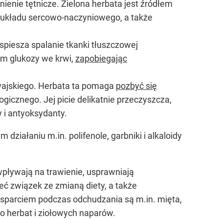
ienie tętnicze. Zielona herbata jest źródłem
e układu sercowo-naczyniowego, a także
yspiesza spalanie tkanki tłuszczowej
om glukozy we krwi,
zapobiegając
wajskiego. Herbata ta pomaga
pozbyć się
gicznego. Jej picie delikatnie przeczyszcza,
 i antyoksydanty.
ziałaniu m.in. polifenole, garbniki i alkaloidy
wpływają na trawienie, usprawniają
eć związek ze zmianą diety, a także
 Wsparciem podczas odchudzania są m.in. mięta,
o herbat i ziołowych naparów.