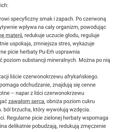
ich:
rowi specyficzny smak i zapach. Po czerwoną
ozytywnie wpływa na cały organizm, powodując
ę materii
, redukuje uczucie głodu, reguluje
tnie uspokaja, zmniejsza stres, wykazuje
rne picie herbaty Pu-Erh usprawnia
ć poziom substancji mineralnych. Można po nią
acji liście czerwonokrzewu afrykańskiego.
spomaga odchudzanie, znajdują się cenne
otne – napar z liści czerwonokrzewu
egać
zawałom serca
, obniża poziom cukru
n. ból brzucha, który wywołują wzdęcia.
ci. Regularne picie zielonej herbaty wspomaga
teina delikatnie pobudzają, redukują zmęczenie