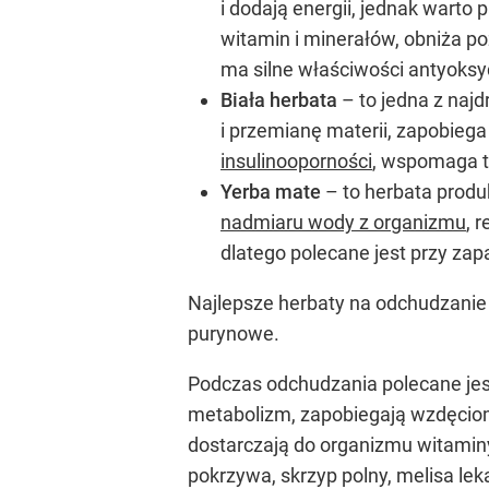
i dodają energii, jednak warto
witamin i minerałów, obniża p
ma silne właściwości antyoksy
Biała herbata
– to jedna z najd
i przemianę materii, zapobieg
insulinooporności
, wspomaga tr
Yerba mate
– to herbata produ
nadmiaru wody z organizmu
, 
dlatego polecane jest przy zap
Najlepsze herbaty na odchudzanie d
purynowe.
Podczas odchudzania polecane jest
metabolizm, zapobiegają wzdęciom 
dostarczają do organizmu witaminy
pokrzywa, skrzyp polny, melisa le