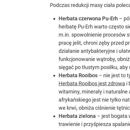
Podczas redukcji masy ciała poleca
Herbata czerwona Pu-Erh
– pó
herbatę Pu-Erh warto często s
m.in. spowolnienie procesów s
pracę jelit, chroni zęby przed
działanie antybakteryjne i uła
funkcjonowanie wątroby, obniż
sięgać po tłustym posiłku, aby
Herbata Rooibos
– nie jest to
Herbata Rooibos jest zdrowa
i 
witaminy, minerały i naturaln
afrykańskiego jest nie tylko 
we krwi, obniża ciśnienie tętn
Herbata zielona
– jest bogata 
trawienie i przyśpiesza spalani