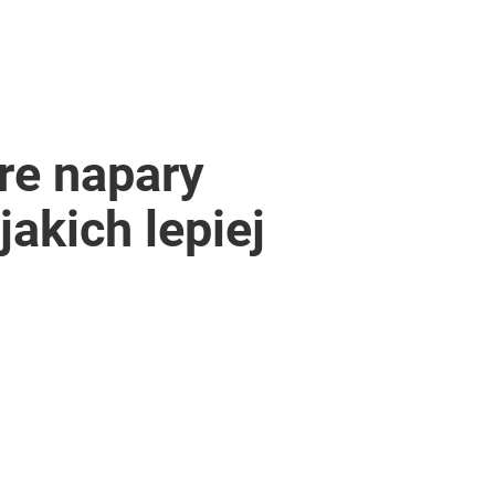
re napary
akich lepiej