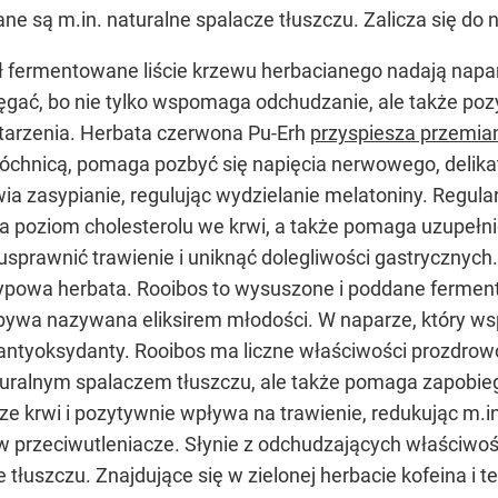
ne są m.in. naturalne spalacze tłuszczu. Zalicza się do n
ł fermentowane liście krzewu herbacianego nadają napa
ięgać, bo nie tylko wspomaga odchudzanie, ale także p
tarzenia. Herbata czerwona Pu-Erh
przyspiesza przemian
 próchnicą, pomaga pozbyć się napięcia nerwowego, delika
twia zasypianie, regulując wydzielanie melatoniny. Regula
a poziom cholesterolu we krwi, a także pomaga uzupełni
 usprawnić trawienie i uniknąć dolegliwości gastrycznych.
 typowa herbata. Rooibos to wysuszone i poddane ferment
bywa nazywana eliksirem młodości. W naparze, który w
e antyoksydanty. Rooibos ma liczne właściwości prozdrow
naturalnym spalaczem tłuszczu, ale także pomaga zapobi
icze krwi i pozytywnie wpływa na trawienie, redukując m.i
w przeciwutleniacze. Słynie z odchudzających właściwoś
e tłuszczu. Znajdujące się w zielonej herbacie kofeina i 