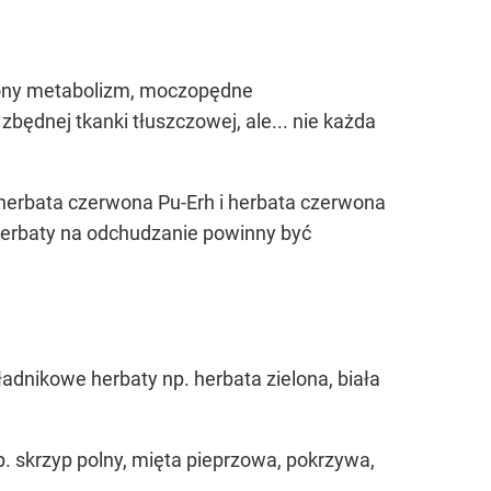
niony metabolizm, moczopędne
będnej tkanki tłuszczowej, ale... nie każda
, herbata czerwona Pu-Erh i herbata czerwona
 herbaty na odchudzanie powinny być
adnikowe herbaty np. herbata zielona, biała
np. skrzyp polny, mięta pieprzowa, pokrzywa,