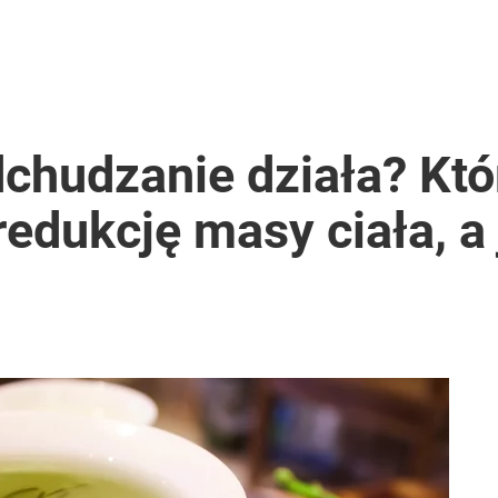
chudzanie działa? Któ
dukcję masy ciała, a j