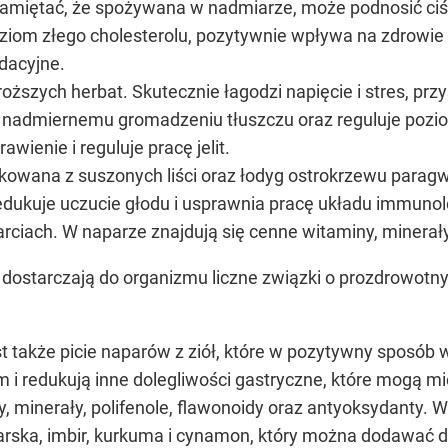
 pamiętać, że spożywana w nadmiarze, może podnosić ciśn
oziom złego cholesterolu, pozytywnie wpływa na zdrowi
dacyjne.
roższych herbat. Skutecznie łagodzi napięcie i stres, prz
a nadmiernemu gromadzeniu tłuszczu oraz reguluje pozi
awienie i reguluje pracę jelit.
kowana z suszonych liści oraz łodyg ostrokrzewu parag
redukuje uczucie głodu i usprawnia pracę układu immunolo
arciach. W naparze znajdują się cenne witaminy, minerały
ostarczają do organizmu liczne związki o prozdrowotnym d
 także picie naparów z ziół, które w pozytywny sposób 
i redukują inne dolegliwości gastryczne, które mogą mi
, minerały, polifenole, flawonoidy oraz antyoksydanty.
karska, imbir, kurkuma i cynamon, który można dodawać d