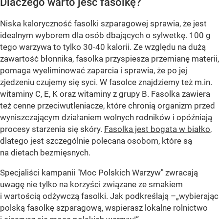
Dlaczego warto jeść fasolkę?
Niska kaloryczność fasolki szparagowej sprawia, że jest
idealnym wyborem dla osób dbających o sylwetkę. 100 g
tego warzywa to tylko 30-40 kalorii. Ze względu na dużą
zawartość błonnika, fasolka przyspiesza przemianę materii,
pomaga wyeliminować zaparcia i sprawia, że po jej
zjedzeniu czujemy się syci. W fasolce znajdziemy też m.in.
witaminy C, E, K oraz witaminy z grupy B. Fasolka zawiera
też cenne przeciwutleniacze
,
które chronią organizm przed
wyniszczającym działaniem wolnych rodników i opóźniają
procesy starzenia się skóry.
Fasolka jest bogata w białko
,
dlatego jest szczególnie polecana osobom, które są
na dietach bezmięsnych.
Specjaliści kampanii "Moc Polskich Warzyw" zwracają
uwagę nie tylko na korzyści związane ze smakiem
i wartością odżywczą fasolki. Jak podkreślają –„wybierając
polską fasolkę szparagową, wspierasz lokalne rolnictwo