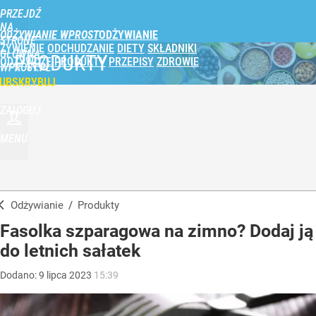
PRZEJDŹ
NA
ODŻYWIANIE WPROST
STRONĘ
ŻYWIENIE
ODCHUDZANIE
DIETY
SKŁADNIKI
GŁÓWNĄ
PRODUKTY
ODŻYWCZE
PRODUKTY
PRZEPISY
ZDROWIE
WPROST.PL
UBSKRYBUJ
ZALOGUJ
MENU
Odżywianie
/
Produkty
Fasolka szparagowa na zimno? Dodaj ją
do letnich sałatek
Dodano:
9
lipca
2023
15:39