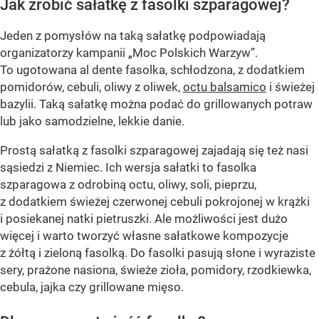
Jak zrobić sałatkę z fasolki szparagowej?
Jeden z pomysłów na taką sałatkę podpowiadają
organizatorzy kampanii „Moc Polskich Warzyw”.
To ugotowana al dente fasolka, schłodzona, z dodatkiem
pomidorów, cebuli, oliwy z oliwek,
octu balsamico
i świeżej
bazylii. Taką sałatkę można podać do grillowanych potraw
lub jako samodzielne, lekkie danie.
Prostą sałatką z fasolki szparagowej zajadają się też nasi
sąsiedzi z Niemiec. Ich wersja sałatki to fasolka
szparagowa z odrobiną octu, oliwy, soli, pieprzu,
z dodatkiem świeżej czerwonej cebuli pokrojonej w krążki
i posiekanej natki pietruszki. Ale możliwości jest dużo
więcej i warto tworzyć własne sałatkowe kompozycje
z żółtą i zieloną fasolką. Do fasolki pasują słone i wyraziste
sery, prażone nasiona, świeże zioła, pomidory, rzodkiewka,
cebula, jajka czy grillowane mięso.