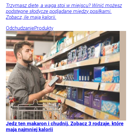
Trzymasz dietę, a waga stoi w miejscu? Winić możesz
podstępne słodycze podjadane między posiłkami.
Zobacz, ile mają kalorii.
Odchudzanie
Produkty
Jedz ten makaron i chudnij. Zobacz 3 rodzaje, które
mają najmniej kalorii