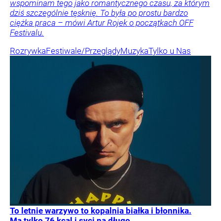
wspominam tego jako romantycznego czasu, za którym
dziś szczególnie tęsknię. To była po prostu bardzo
ciężka praca – mówi Artur Rojek o początkach OFF
Festivalu.
Rozrywka
Festiwale/Przeglądy
Muzyka
Tylko u Nas
To letnie warzywo to kopalnia białka i błonnika.
Ma tylko 76 kcal i syci na długo