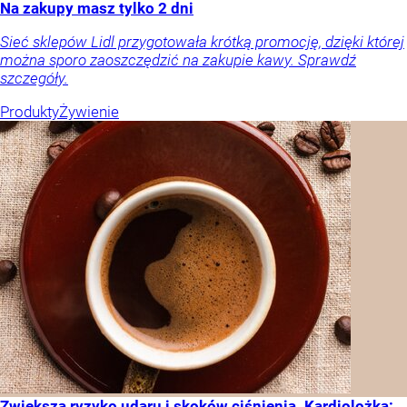
Na zakupy masz tylko 2 dni
Sieć sklepów Lidl przygotowała krótką promocję, dzięki której
można sporo zaoszczędzić na zakupie kawy. Sprawdź
szczegóły.
Produkty
Żywienie
Zwiększa ryzyko udaru i skoków ciśnienia. Kardiolożka: