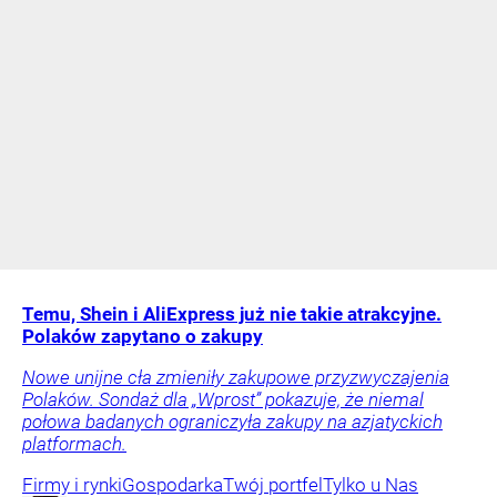
Temu, Shein i AliExpress już nie takie atrakcyjne.
Polaków zapytano o zakupy
Nowe unijne cła zmieniły zakupowe przyzwyczajenia
Polaków. Sondaż dla „Wprost” pokazuje, że niemal
połowa badanych ograniczyła zakupy na azjatyckich
platformach.
Firmy i rynki
Gospodarka
Twój portfel
Tylko u Nas