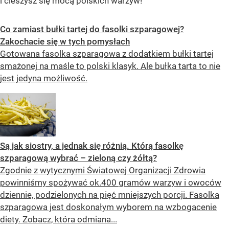
i cieszysz się mocą polskich warzyw!”
Co zamiast bułki tartej do fasolki szparagowej?
Zakochacie się w tych pomysłach
Gotowana fasolka szparagowa z dodatkiem bułki tartej
smażonej na maśle to polski klasyk. Ale bułka tarta to nie
jest jedyna możliwość.
Są jak siostry, a jednak się różnią. Którą fasolkę
szparagową wybrać – zieloną czy żółtą?
Zgodnie z wytycznymi Światowej Organizacji Zdrowia
powinniśmy spożywać ok.400 gramów warzyw i owoców
dziennie, podzielonych na pięć mniejszych porcji. Fasolka
szparagowa jest doskonałym wyborem na wzbogacenie
diety. Zobacz, która odmiana...