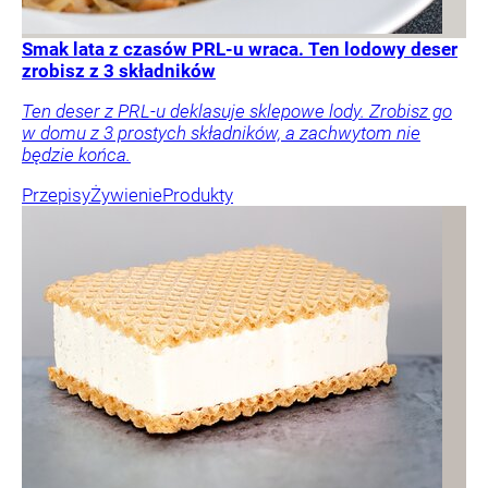
Smak lata z czasów PRL-u wraca. Ten lodowy deser
zrobisz z 3 składników
Ten deser z PRL-u deklasuje sklepowe lody. Zrobisz go
w domu z 3 prostych składników, a zachwytom nie
będzie końca.
Przepisy
Żywienie
Produkty