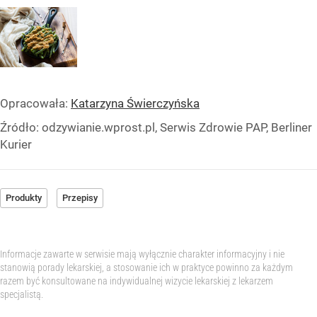
Opracowała:
Katarzyna Świerczyńska
Źródło:
odzywianie.wprost.pl, Serwis Zdrowie PAP, Berliner
Kurier
Produkty
Przepisy
Informacje zawarte w serwisie mają wyłącznie charakter informacyjny i nie
stanowią porady lekarskiej, a stosowanie ich w praktyce powinno za każdym
razem być konsultowane na indywidualnej wizycie lekarskiej z lekarzem
specjalistą.