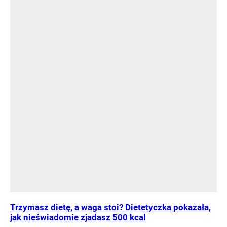
Trzymasz dietę, a waga stoi? Dietetyczka pokazała,
jak nieświadomie zjadasz 500 kcal