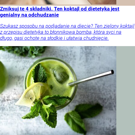
Zmiksuj te 4 składniki. Ten koktajl od dietetyka jest
genialny na odchudzanie
Szukasz sposobu na podjadanie na diecie? Ten zielony koktajl
z przepisu dietetyka to błonnikowa bomba, która syci na
długo, gasi ochotę na słodkie i ułatwia chudnięcie.