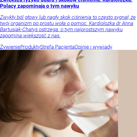
Polacy zapominają o tym nawyku
Zwykły ból głowy lub nagły skok ciśnienia to często sygnał, że
twój organizm po prostu woła o pomoc. Kardiolożka dr Anna
Bartusiak-Chatys ostrzega: o tym najprostszym nawyku
zapomina większość z nas.
Żywienie
Produkty
Strefa Pacjenta
Opinie i wywiady