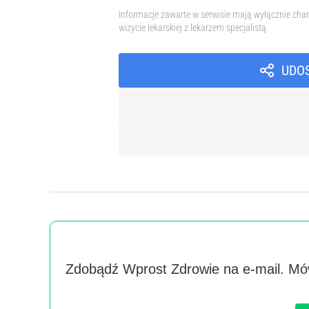
Informacje zawarte w serwisie mają wyłącznie char
wizycie lekarskiej z lekarzem specjalistą.
UDO
Zdobądź Wprost Zdrowie na e-mail. Mów