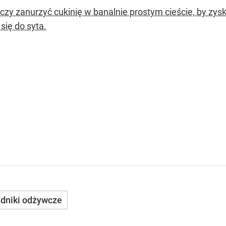
zy zanurzyć cukinię w banalnie prostym cieście, by zyska
się do syta.
adniki odżywcze