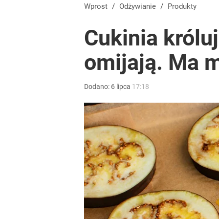
Wprost
/
Odżywianie
/
Produkty
Cukinia królu
omijają. Ma m
Dodano:
6
lipca
17:18