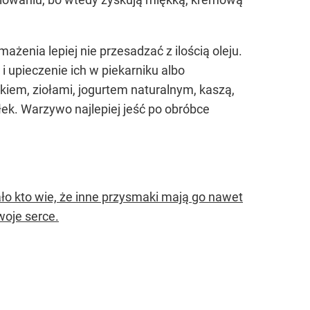
żenia lepiej nie przesadzać z ilością oleju.
 upieczenie ich w piekarniku albo
nkiem, ziołami, jogurtem naturalnym, kaszą,
iłek. Warzywo najlepiej jeść po obróbce
o kto wie, że inne przysmaki mają go nawet
woje serce.