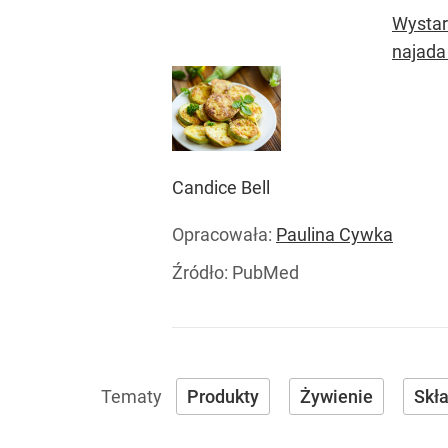
Wystarc
najada 
Candice Bell
Opracowała:
Paulina Cywka
Źródło:
PubMed
Produkty
Żywienie
Skł