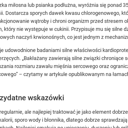
szka miłosna lub psianka podłużna, wyróżnia się ponad 
ii. Dostarcza sporych dawek kwasu chlorogenowego, któ
funkcjonowanie wątroby i chroni organizm przed stresem
, który nie występuje w cukinii. Przypisuje mu się silne 
wych naczyń krwionośnych, co jest jednym z mechaniz
je udowodnione badaniami silne właściwości kardioprot
zęcych. „Bakłażany zawierają silne związki chroniące s
jszania rozmiaru zawału mięśnia sercowego oraz ogranic
cowego” – czytamy w artykule opublikowanym na łamac
rzydatne wskazówki
egularnie, ale najlepiej traktować je jako element dobr
alorii, sporo wody i błonnika, dlatego dobrze sprawdzają
ach. Najlepiej smakują po upieczeniu, duszeniu lub gr