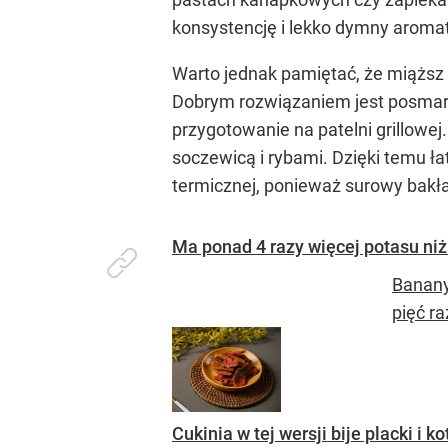
konsystencję i lekko dymny aromat
Warto jednak pamiętać, że miąższ w
Dobrym rozwiązaniem jest posmarow
przygotowanie na patelni grillowej
soczewicą i rybami. Dzięki temu ła
termicznej, ponieważ surowy bakłaż
Ma ponad 4 razy więcej potasu niż 
Banany
pięć ra
Cukinia w tej wersji bije placki i k