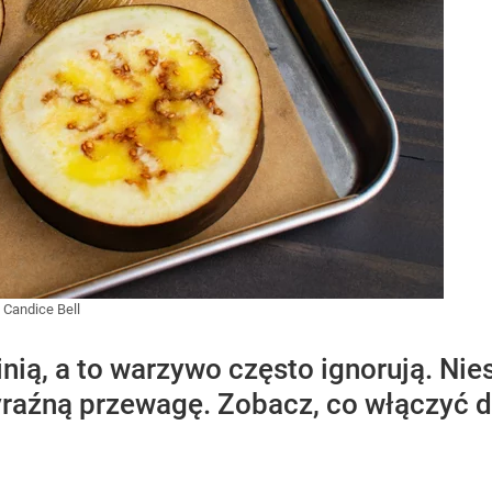
/
Candice Bell
inią, a to warzywo często ignorują. N
aźną przewagę. Zobacz, co włączyć do