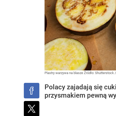
Plastry warzywa na blasze
Źródło:
Shutterstock
Polacy zajadają się cuk
przysmakiem pewną wyr