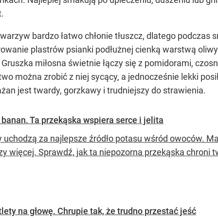
.
arzyw bardzo łatwo chłonie tłuszcz, dlatego podczas sma
anie plastrów psianki podłużnej cienką warstwą oliwy i
. Gruszka miłosna świetnie łączy się z pomidorami, czos
two można zrobić z niej sycący, a jednocześnie lekki pos
an jest twardy, gorzkawy i trudniejszy do strawienia.
banan. Ta przekąska wspiera serce i jelita
 uchodzą za najlepsze źródło potasu wśród owoców. Mał
zy więcej. Sprawdź, jak ta niepozorna przekąska chroni t
otlety na głowę. Chrupie tak, że trudno przestać jeść