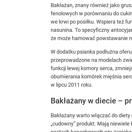
Bakłażan, znany również jako gru
fenolowych w porównaniu do cukin
we krwi po posiłku. Wspiera też 
nasunina. To specyficzny antocyjan
że może hamować powstawanie no
W dodatku psianka podłużna oferu
przeprowadzone na modelach zwier
funkcji lewej komory serca, zmnie
obumierania komórek mięśnia ser
w lipcu 2011 roku.
Bakłażany w diecie – p
Bakłażany warto włączać do diety r
„cudowny” produkt. Mają niewiele k
pastach kanapkowych czy zapiekank