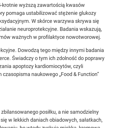
35-krotnie wyższą zawartością kwasów
ry pomaga ustabilizować stężenie glukozy
 oksydacyjnym. W skórce warzywa skrywa się
działanie neuroprotekcyjne. Badania wskazują,
mów ważnych w profilaktyce nowotworowej.
ekcyjne. Dowodzą tego między innymi badania
erce. Świadczy o tym ich zdolność do poprawy
zania apoptozy kardiomiocytów, czyli
h czasopisma naukowego „Food & Function”
ze zbilansowanego posiłku, a nie samodzielny
 się w lekkich daniach obiadowych, sałatkach,
illowaniu, bo wtedy zyskują miękką, kremową