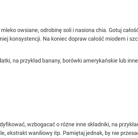
 mleko owsiane, odrobinę soli i nasiona chia. Gotuj całość
iej konsystencji. Na koniec dopraw całość miodem i sz
atki, na przykład banany, borówki amerykańskie lub inne
OCEŃ PRZEPIS
fikować, wzbogacać o różne inne składniki, na przykład 
 ekstrakt waniliowy itp. Pamiętaj jednak, by nie przesad