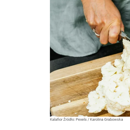
Kalafior
Źródło:
Pexels
/
Karolina Grabowska