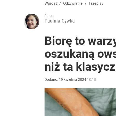
Wprost
/
Odżywianie
/
Przepisy
Autor:
Paulina Cywka
Biorę to warz
oszukaną ows
niż ta klasyc
Dodano:
19
kwietnia
2024
10:18