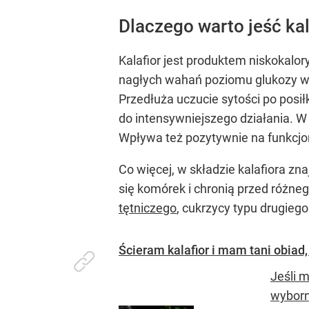
Dlaczego warto jeść kal
Kalafior jest produktem niskokalo
nagłych wahań poziomu glukozy we
Przedłuża uczucie sytości po posi
do intensywniejszego działania. W
Wpływa też pozytywnie na funkcj
Co więcej, w składzie kalafiora zn
się komórek i chronią przed różn
tętniczego
, cukrzycy typu drugieg
Ścieram kalafior i mam tani obiad,
Jeśli 
wyborn