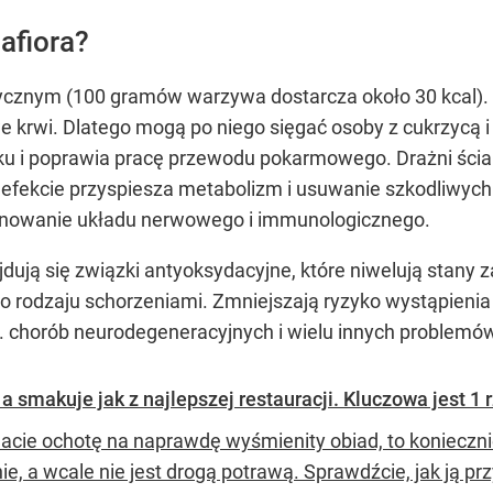
afiora?
rycznym (100 gramów warzywa dostarcza około 30 kcal). 
 krwi. Dlatego mogą po niego sięgać osoby z cukrzycą i
łku i poprawia pracę przewodu pokarmowego. Drażni ścia
 efekcie przyspiesza metabolizm i usuwanie szkodliwyc
onowanie układu nerwowego i immunologicznego.
ajdują się związki antyoksydacyjne, które niwelują stany 
ego rodzaju schorzeniami. Zmniejszają ryzyko wystąpien
o. chorób neurodegeneracyjnych i wielu innych problem
 a smakuje jak z najlepszej restauracji. Kluczowa jest 1 
macie ochotę na naprawdę wyśmienity obiad, to koniecznie
ie, a wcale nie jest drogą potrawą. Sprawdźcie, jak ją p