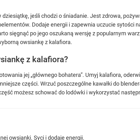
 dziesiątkę, jeśli chodzi o śniadanie. Jest zdrowa, poż
elementów. Dodaje energii i zapewnia uczucie sytości n
rto sięgnąć po jego oszukaną wersję z popularnym warz
wyborną owsiankę z kalafiora.
siankę z kalafiora?
towania jej „głównego bohatera”. Umyj kalafiora, oderwij 
 mniejsze części. Wrzuć poszczególne kawałki do blendera
część możesz schować do lodówki i wykorzystać następny
ej owsianki. Syci i dodaje energii.