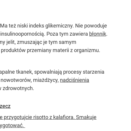
Ma też niski indeks glikemiczny. Nie powoduje
 insulinoopornością. Poza tym zawiera
błonnik
.
ny jelit, zmuszając je tym samym
h produktów przemiany materii z organizmu.
zapalne tkanek, spowalniają procesy starzenia
ia nowotworów, miażdżycy,
nadciśnienia
ów zdrowotnych.
rzecz
 przygotujcie risotto z kalafiora. Smakuje
rzygotować.