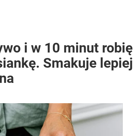
ywo i w 10 minut robię
iankę. Smakuje lepiej
zna