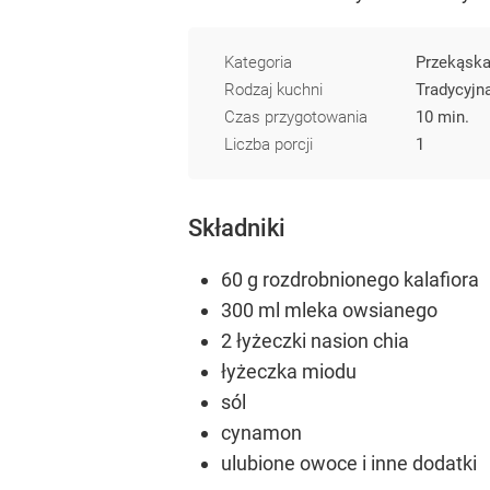
Kategoria
Przekąsk
Rodzaj kuchni
Tradycyjn
Czas przygotowania
10 min.
Liczba porcji
1
Składniki
60 g rozdrobnionego kalafiora
300 ml mleka owsianego
2 łyżeczki nasion chia
łyżeczka miodu
sól
cynamon
ulubione owoce i inne dodatki