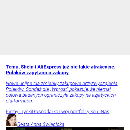
Temu, Shein i AliExpress już nie takie atrakcyjne.
Polaków zapytano o zakupy
Nowe unijne cła zmieniły zakupowe przyzwyczajenia
Polaków. Sondaż dla „Wprost” pokazuje, że niemal
połowa badanych ograniczyła zakupy na azjatyckich
platformach.
Firmy i rynki
Gospodarka
Twój portfel
Tylko u Nas
Beata Anna
Święcicka