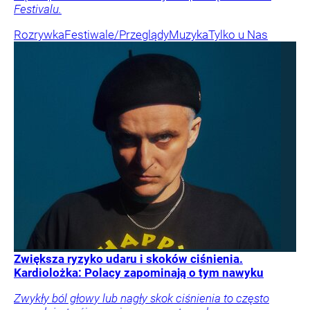
Festivalu.
Rozrywka
Festiwale/Przeglądy
Muzyka
Tylko u Nas
Zwiększa ryzyko udaru i skoków ciśnienia.
Kardiolożka: Polacy zapominają o tym nawyku
Zwykły ból głowy lub nagły skok ciśnienia to często