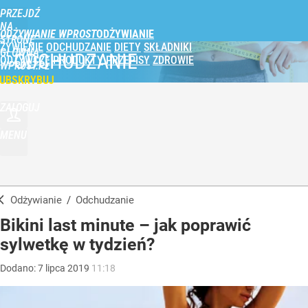
PRZEJDŹ
NA
ODŻYWIANIE WPROST
STRONĘ
ŻYWIENIE
ODCHUDZANIE
DIETY
SKŁADNIKI
GŁÓWNĄ
ODCHUDZANIE
ODŻYWCZE
PRODUKTY
PRZEPISY
ZDROWIE
WPROST.PL
UBSKRYBUJ
ZALOGUJ
MENU
Odżywianie
/
Odchudzanie
Bikini last minute – jak poprawić
sylwetkę w tydzień?
Dodano:
7
lipca
2019
11:18