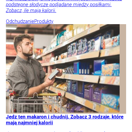
podstępne słodycze podjadane między posiłkami.
Zobacz, ile mają kalorii.
Odchudzanie
Produkty
Jedz ten makaron i chudnij. Zobacz 3 rodzaje, które
mają najmniej kalorii