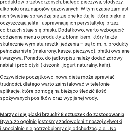
produktów przetworzonych, białego pieczywa, słodyczy,
alkoholu oraz napojów gazowanych. W tym czasie zamiast
nich świetnie sprawdzą się zielone koktajle, które pięknie
oczyszczają jelita i usprawniają ich perystaltykę, przez
co brzuch staje się płaski. Dodatkowo, warto wzbogacić
codzienne menu o
produkty z błonnikiem
, który także
skutecznie wymiata resztki jedzenia – są to m.in. produkty
pełnoziarniste (makarony, kasze, pieczywo), płatki owsiane
i warzywa. Ponadto, do jadłospisu należy dodać zdrowy
nabiał i probiotyki (kiszonki, jogurt naturalny, kefir).
Oczywiście początkowo, nowa dieta może sprawiać
trudności, dlatego warto zainstalować w telefonie
aplikacje, które pomogą na bieżąco śledzić
ilość
spożywanych posiłków
oraz wypijanej wody.
Marzy ci się płaski brzuch? 8 sztuczek do zastosowania
Bywa, że ogólnie jesteśmy zadowoleni z naszej sylwetki
i specjalnie nie potrzebujemy się odchudzać, ale... No