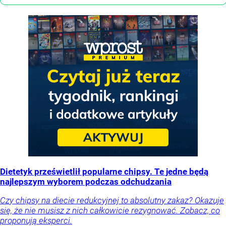
Dietetyk prześwietlił popularne chipsy. Te jedne będą
najlepszym wyborem podczas odchudzania
Czy chipsy na diecie redukcyjnej to absolutny zakaz? Okazuje
się, że nie musisz z nich całkowicie rezygnować. Zobacz, co
proponują eksperci.