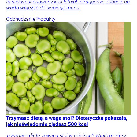
to niekwestionowany król letnich straganów. Zobacz, co
warto włączyć do swojego menu.
Odchudzanie
Produkty
Trzymasz dietę, a waga stoi? Dietetyczka pokazała,
jak nieświadomie zjadasz 500 kcal
Trzymasz dietę, a waga stoi w miejscu? Winić możesz