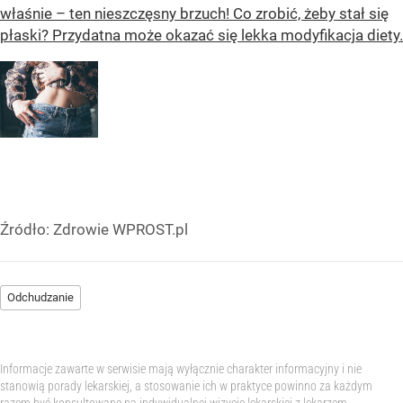
właśnie – ten nieszczęsny brzuch! Co zrobić, żeby stał się
płaski? Przydatna może okazać się lekka modyfikacja diety.
Źródło:
Zdrowie WPROST.pl
Odchudzanie
Informacje zawarte w serwisie mają wyłącznie charakter informacyjny i nie
stanowią porady lekarskiej, a stosowanie ich w praktyce powinno za każdym
razem być konsultowane na indywidualnej wizycie lekarskiej z lekarzem