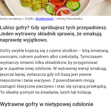
Gofry na talerzu
/ Źródło:
Shutterstock
/
Viktory Panchenko
Lubisz gofry? Gdy spróbujesz tych przepadniesz.
Jeden wytrawny składnik sprawia, że smakują
naprawdę wyjątkowo.
Gofry zwykle kojarzą się z czymś słodkim – bitą śmietaną,
owocami, cukrem pudrem albo czekoladą. Tymczasem
wystarczy zmienić kilka składników, by przygotować
je w zupełnie innej odsłonie. W wytrawnej wersji smakują,
jeszcze lepiej, zwłaszcza gdy ich bazą jest pewne
niepozorne i tanie warzywo. Z powodzeniem mogą
zastąpić klasyczne pieczywo i stać się sycącą przekąską.
To idealny pomysł na śniadanie, lunch lub kolację.
Wytrawne gofry w nietypowej odsłonie