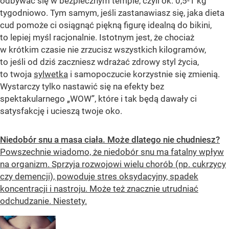
odbywać się w bezpiecznym tempie, czyli ok. 0,5-1 kg
tygodniowo. Tym samym, jeśli zastanawiasz się, jaka dieta
cud pomoże ci osiągnąć piękną figurę idealną do bikini,
to lepiej myśl racjonalnie. Istotnym jest, że chociaż
w krótkim czasie nie zrzucisz wszystkich kilogramów,
to jeśli od dziś zaczniesz wdrażać zdrowy styl życia,
to twoja
sylwetka
i samopoczucie korzystnie się zmienią.
Wystarczy tylko nastawić się na efekty bez
spektakularnego „WOW”, które i tak będą dawały ci
satysfakcję i ucieszą twoje oko.
Niedobór snu a masa ciała. Może dlatego nie chudniesz?
Powszechnie wiadomo, że niedobór snu ma fatalny wpływ
na organizm. Sprzyja rozwojowi wielu chorób (np. cukrzycy
czy demencji), powoduje stres oksydacyjny, spadek
koncentracji i nastroju. Może też znacznie utrudniać
odchudzanie. Niestety.