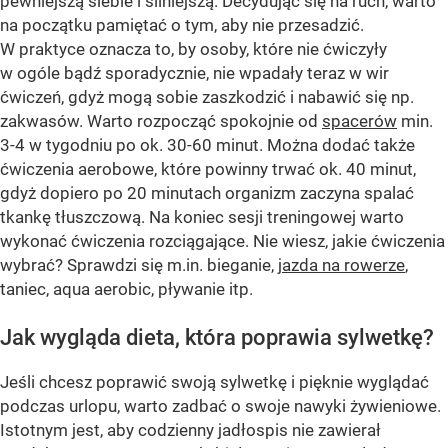
pewniejszą siebie i silniejszą. Decydując się na ruch, warto
na początku pamiętać o tym, aby nie przesadzić.
W praktyce oznacza to, by osoby, które nie ćwiczyły
w ogóle bądź sporadycznie, nie wpadały teraz w wir
ćwiczeń, gdyż mogą sobie zaszkodzić i nabawić się np.
zakwasów. Warto rozpocząć spokojnie od
spacerów
min.
3-4 w tygodniu po ok. 30-60 minut. Można dodać także
ćwiczenia aerobowe, które powinny trwać ok. 40 minut,
gdyż dopiero po 20 minutach organizm zaczyna spalać
tkankę tłuszczową. Na koniec sesji treningowej warto
wykonać ćwiczenia rozciągające. Nie wiesz, jakie ćwiczenia
wybrać? Sprawdzi się m.in. bieganie,
jazda na rowerze
,
taniec, aqua aerobic, pływanie itp.
Jak wygląda dieta, która poprawia sylwetkę?
Jeśli chcesz poprawić swoją sylwetkę i pięknie wyglądać
podczas urlopu, warto zadbać o swoje nawyki żywieniowe.
Istotnym jest, aby codzienny jadłospis nie zawierał