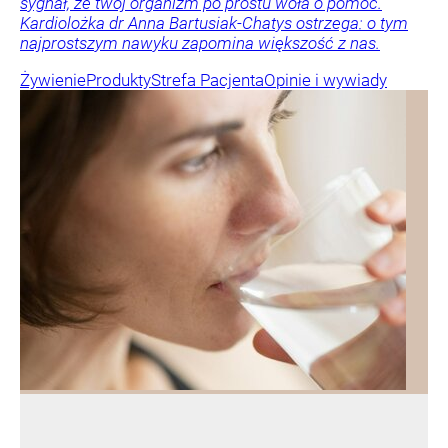
sygnał, że twój organizm po prostu woła o pomoc.
Kardiolożka dr Anna Bartusiak-Chatys ostrzega: o tym
najprostszym nawyku zapomina większość z nas.
Żywienie
Produkty
Strefa Pacjenta
Opinie i wywiady