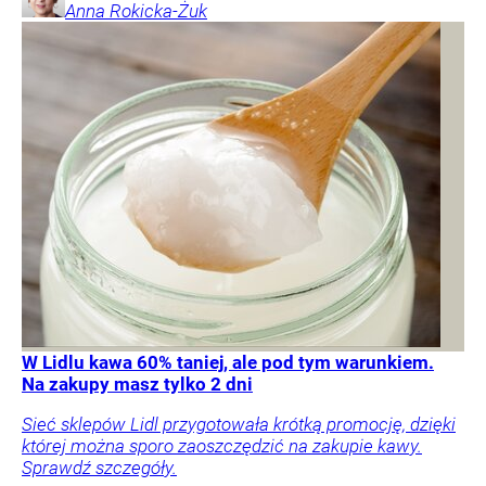
Anna
Rokicka-Żuk
W Lidlu kawa 60% taniej, ale pod tym warunkiem.
Na zakupy masz tylko 2 dni
Sieć sklepów Lidl przygotowała krótką promocję, dzięki
której można sporo zaoszczędzić na zakupie kawy.
Sprawdź szczegóły.