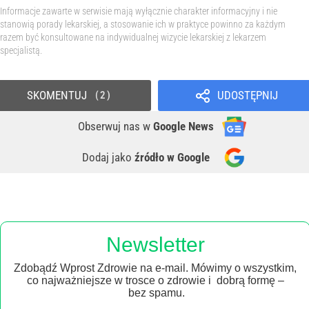
Informacje zawarte w serwisie mają wyłącznie charakter informacyjny i nie
stanowią porady lekarskiej, a stosowanie ich w praktyce powinno za każdym
razem być konsultowane na indywidualnej wizycie lekarskiej z lekarzem
specjalistą.
SKOMENTUJ
UDOSTĘPNIJ
2
Obserwuj nas
w
Google News
Dodaj jako
źródło w Google
Newsletter
Zdobądź Wprost Zdrowie na e-mail. Mówimy o wszystkim,
co najważniejsze w trosce o zdrowie i dobrą formę –
bez spamu.