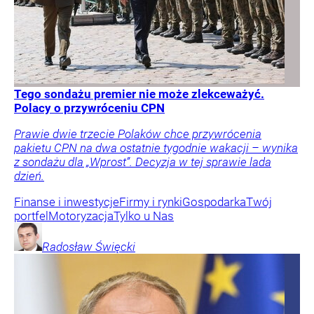
Tego sondażu premier nie może zlekceważyć.
Polacy o przywróceniu CPN
Prawie dwie trzecie Polaków chce przywrócenia
pakietu CPN na dwa ostatnie tygodnie wakacji – wynika
z sondażu dla „Wprost”. Decyzja w tej sprawie lada
dzień.
Finanse i inwestycje
Firmy i rynki
Gospodarka
Twój
portfel
Motoryzacja
Tylko u Nas
Radosław
Święcki