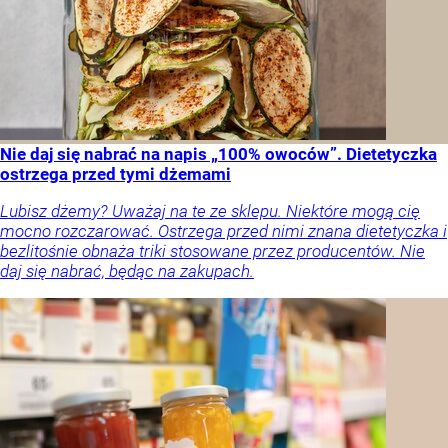
Nie daj się nabrać na napis „100% owoców”. Dietetyczka
ostrzega przed tymi dżemami
Lubisz dżemy? Uważaj na te ze sklepu. Niektóre mogą cię
mocno rozczarować. Ostrzega przed nimi znana dietetyczka i
bezlitośnie obnaża triki stosowane przez producentów. Nie
daj się nabrać, będąc na zakupach.