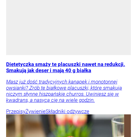
Dietetyczka smaży te placuszki nawet na redukcji.
Smakują jak deser i mają 40 g białka
Masz już dość tradycyjnych kanapek i monotonnej
owsianki? Zrób te białkowe placuszki, które smakują
niczym słynne hiszpańskie churros. Uwiniesz się w
kwadrans, a nasycą cię na wiele godzin.
Przepisy
Żywienie
Składniki odżywcze