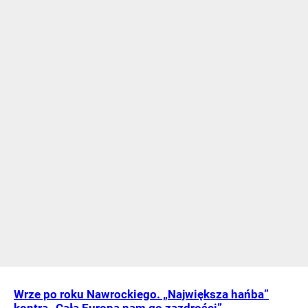
Wrze po roku Nawrockiego. „Największa hańba”