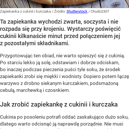
Zapiekanka z cukinii i kurczaka
/ Źródło:
Shutterstock
/
Chudo2307
Ta zapiekanka wychodzi zwarta, soczysta i nie
rozpada się przy krojeniu. Wystarczy poświęcić
cukinii kilkanaście minut przed połączeniem jej
z pozostałymi składnikami.
Przygotowując ten obiad, nie warto spieszyć się z cukinią.
Po starciu lekko ją solę, odstawiam i dobrze odciskam,
bo inaczej podczas pieczenia puści tyle soku, że środek
zapiekanki zrobi się miękki i wodnisty. Dopiero potem łączę
warzywo z drobno siekanym kurczakiem, podsmażoną
cebulą, marchewką i czosnkiem.
Jak zrobić zapiekankę z cukinii i kurczaka
Cukinia po posoleniu potrafi oddać zaskakująco dużo soku,
dlatego warto odcisnąć ją naprawdę porządnie. Nie musi