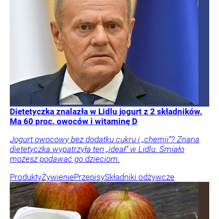
Dietetyczka znalazła w Lidlu jogurt z 2 składników.
Ma 60 proc. owoców i witaminę D
Jogurt owocowy bez dodatku cukru i „chemii”? Znana
dietetyczka wypatrzyła ten „ideał” w Lidlu. Śmiało
możesz podawać go dzieciom.
Produkty
Żywienie
Przepisy
Składniki odżywcze