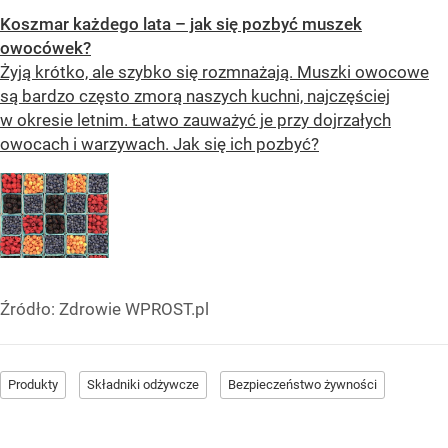
Koszmar każdego lata – jak się pozbyć muszek
owocówek?
Żyją krótko, ale szybko się rozmnażają. Muszki owocowe
są bardzo często zmorą naszych kuchni, najczęściej
w okresie letnim. Łatwo zauważyć je przy dojrzałych
owocach i warzywach. Jak się ich pozbyć?
Źródło:
Zdrowie WPROST.pl
Produkty
Składniki odżywcze
Bezpieczeństwo żywności