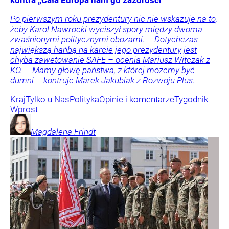
kontra „Cała Europa nam go zazdrości”
Po pierwszym roku prezydentury nic nie wskazuje na to,
żeby Karol Nawrocki wyciszył spory między dwoma
zwaśnionymi politycznymi obozami. – Dotychczas
największą hańbą na karcie jego prezydentury jest
chyba zawetowanie SAFE – ocenia Mariusz Witczak z
KO. – Mamy głowę państwa, z której możemy być
dumni – kontruje Marek Jakubiak z Rozwoju Plus.
Kraj
Tylko u Nas
Polityka
Opinie i komentarze
Tygodnik
Wprost
Magdalena
Frindt