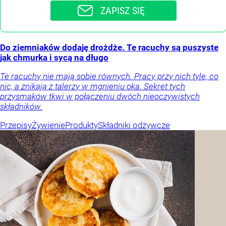
ZAPISZ SIĘ
Do ziemniaków dodaję drożdże. Te racuchy są puszyste
jak chmurka i sycą na długo
Te racuchy nie mają sobie równych. Pracy przy nich tyle, co
nic, a znikają z talerzy w mgnieniu oka. Sekret tych
przysmaków tkwi w połączeniu dwóch nieoczywistych
składników.
Przepisy
Żywienie
Produkty
Składniki odżywcze