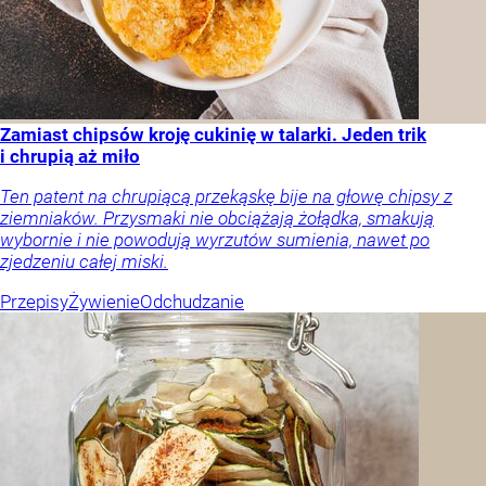
Zamiast chipsów kroję cukinię w talarki. Jeden trik
i chrupią aż miło
Ten patent na chrupiącą przekąskę bije na głowę chipsy z
ziemniaków. Przysmaki nie obciążają żołądka, smakują
wybornie i nie powodują wyrzutów sumienia, nawet po
zjedzeniu całej miski.
Przepisy
Żywienie
Odchudzanie