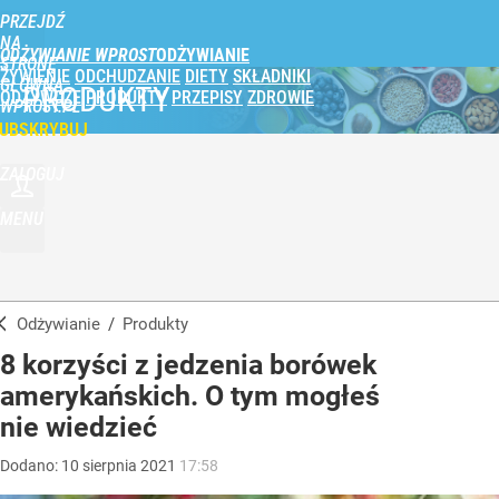
PRZEJDŹ
NA
ODŻYWIANIE WPROST
STRONĘ
ŻYWIENIE
ODCHUDZANIE
DIETY
SKŁADNIKI
GŁÓWNĄ
PRODUKTY
ODŻYWCZE
PRODUKTY
PRZEPISY
ZDROWIE
WPROST.PL
UBSKRYBUJ
ZALOGUJ
MENU
Odżywianie
/
Produkty
8 korzyści z jedzenia borówek
amerykańskich. O tym mogłeś
nie wiedzieć
Dodano:
10
sierpnia
2021
17:58