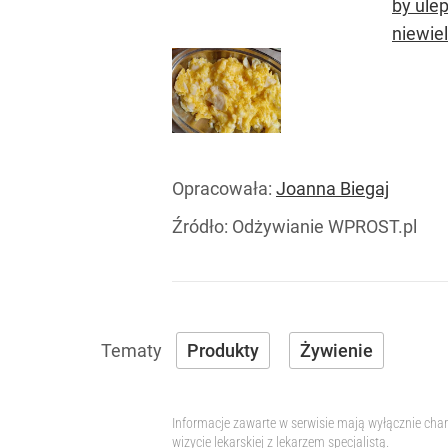
by ule
niewie
Opracowała:
Joanna Biegaj
Źródło:
Odżywianie WPROST.pl
Produkty
Żywienie
Informacje zawarte w serwisie mają wyłącznie char
wizycie lekarskiej z lekarzem specjalistą.