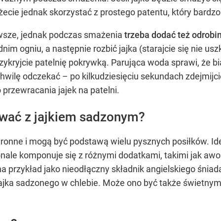
żecie jednak skorzystać z prostego patentu, który bardzo
zawsze, jednak podczas smażenia
trzeba dodać też odrobi
nim ogniu, a następnie rozbić jajka (starajcie się nie usz
ykryjcie patelnię pokrywką. Parująca woda sprawi, że biał
hwilę odczekać – po kilkudziesięciu sekundach zdejmijci
 przewracania jajek na patelni.
ować z jajkiem sadzonym?
ronne i mogą być podstawą wielu pysznych posiłków. Id
nale komponuje się z różnymi dodatkami, takimi jak aw
na przykład jako nieodłączny składnik angielskiego śniad
ajka sadzonego w chlebie. Może ono być także świetnym