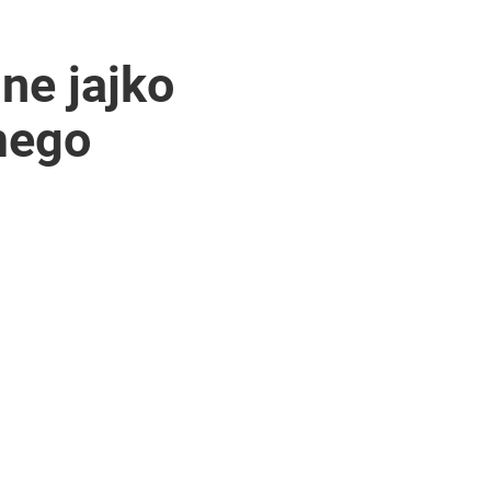
lne jajko
mego