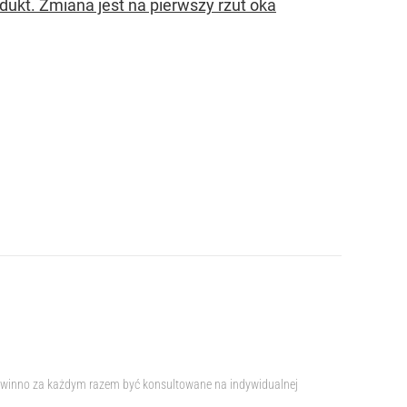
dukt. Zmiana jest na pierwszy rzut oka
e powinno za każdym razem być konsultowane na indywidualnej