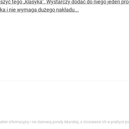
pszyć tego „klasyka”. Wystarczy dodać do niego jeden pro
lka i nie wymaga dużego nakładu...
akter informacyjny i nie stanowią porady lekarskiej, a stosowanie ich w praktyc