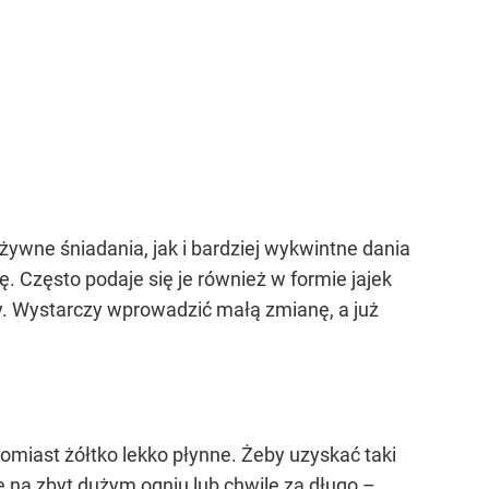
ywne śniadania, jak i bardziej wykwintne dania
. Często podaje się je również w formie jajek
ny. Wystarczy wprowadzić małą zmianę, a już
omiast żółtko lekko płynne. Żeby uzyskać taki
 na zbyt dużym ogniu lub chwilę za długo –