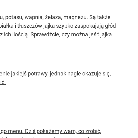
sodu, potasu, wapnia, żelaza, magnezu. Są także
ałka i tłuszczów jajka szybko zaspokajają głód
z ich ilością. Sprawdźcie,
czy można jeść jajka
ie jakiejś potrawy, jednak nagle okazuje się,
ić.
ego menu. Dziś pokażemy wam, co zrobić,