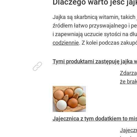
Dlaczego warto jeść jaj
Jajka są skarbnicą witamin, takich 
źródłem łatwo przyswajalnego i pe
i zapewniają uczucie sytości na dł
codziennie
. Z kolei podczas zaku
Tymi produktami zastępuję jajka w
Zdarzaj
że bra
Jajecznica z tym dodatkiem to mi
Jajecz