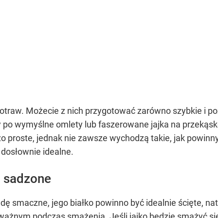
traw. Możecie z nich przygotować zarówno szybkie i poż
y po wymyślne omlety lub faszerowane jajka na przekąskę
dzo proste, jednak nie zawsze wychodzą takie, jak powin
dosłownie idealne.
o sadzone
ę smaczne, jego białko powinno być idealnie ścięte, nat
uważnym podczas smażenia. Jeśli jajko będzie smażyć się