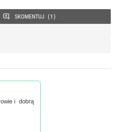
SKOMENTUJ
1
rowie i dobrą
Wyra
handlow
imieniu 