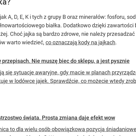
ka?
jak A, D, E, K i tych z grupy B oraz minerałów: fosforu, 
łnowartościowego białka. Dodatkowo dzięki zawartości bi
użej. Choć jajka są bardzo zdrowe, nie należy przesadzać 
pów warto wiedzieć,
co oznaczają kody na jajkach
.
 przepisach. Nie muszę biec do sklepu, a jest pysznie
ą się sytuacje awaryjne, gdy macie w planach przyrządzen
kuje w lodówce jajek. Sprawdźcie, co możecie wtedy zrob
strzostwo świata. Prosta zmiana daje efekt wow
nica to dla wielu osób obowiązkowa pozycja śniadaniow