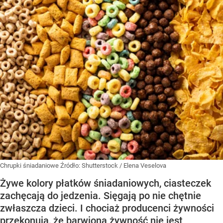
Chrupki śniadaniowe
Źródło:
Shutterstock
/
Elena Veselova
Żywe kolory płatków śniadaniowych, ciasteczek
zachęcają do jedzenia. Sięgają po nie chętnie
zwłaszcza dzieci. I chociaż producenci żywności
przekonują, że barwiona żywność nie jest