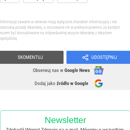
Informacje zawarte w serwisie mają wyłącznie charakter informacyjny i nie
stanowią porady lekarskiej, a stosowanie ich w praktyce powinno za każdym
razem być konsultowane na indywidualnej wizycie lekarskiej z lekarzem
specjalistą.
SKOMENTUJ
UDOSTĘPNIJ
Obserwuj nas
w
Google News
Dodaj jako
źródło w Google
Newsletter
Zdobądź Wprost Zdrowie na e-mail. Mówimy o wszystkim,