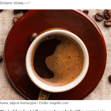
Dodano:
dzisiaj
4:47
Kawa, zdjęcie ilustracyjne
/ Źródło:
magnific.com