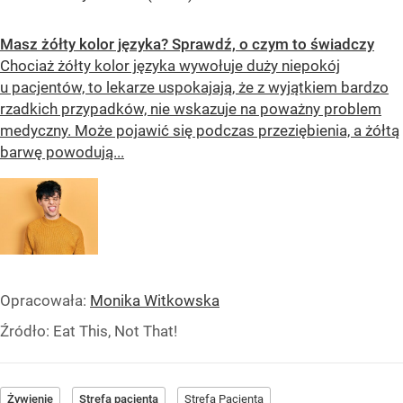
Masz żółty kolor języka? Sprawdź, o czym to świadczy
Chociaż żółty kolor języka wywołuje duży niepokój
u pacjentów, to lekarze uspokajają, że z wyjątkiem bardzo
rzadkich przypadków, nie wskazuje na poważny problem
medyczny. Może pojawić się podczas przeziębienia, a żółtą
barwę powodują...
Opracowała:
Monika Witkowska
Źródło:
Eat This, Not That!
Żywienie
Strefa pacjenta
Strefa Pacjenta