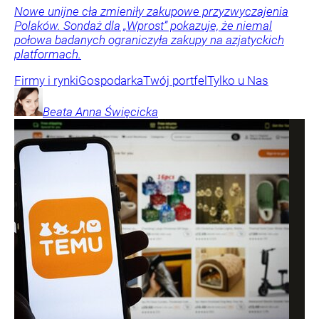
Nowe unijne cła zmieniły zakupowe przyzwyczajenia
Polaków. Sondaż dla „Wprost” pokazuje, że niemal
połowa badanych ograniczyła zakupy na azjatyckich
platformach.
Firmy i rynki
Gospodarka
Twój portfel
Tylko u Nas
Beata Anna
Święcicka