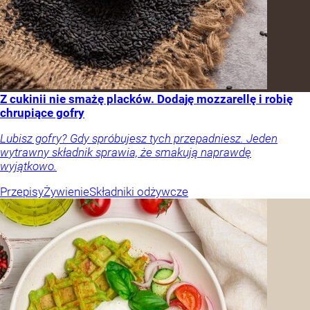
Z cukinii nie smażę placków. Dodaję mozzarellę i robię
chrupiące gofry
Lubisz gofry? Gdy spróbujesz tych przepadniesz. Jeden
wytrawny składnik sprawia, że smakują naprawdę
wyjątkowo.
Przepisy
Żywienie
Składniki odżywcze