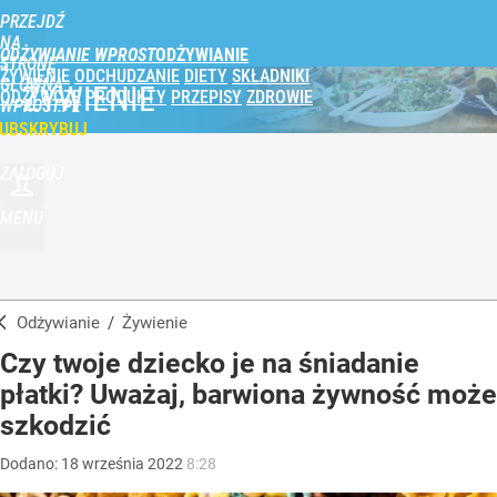
PRZEJDŹ
NA
ODŻYWIANIE WPROST
STRONĘ
ŻYWIENIE
ODCHUDZANIE
DIETY
SKŁADNIKI
GŁÓWNĄ
ŻYWIENIE
ODŻYWCZE
PRODUKTY
PRZEPISY
ZDROWIE
WPROST.PL
UBSKRYBUJ
ZALOGUJ
MENU
Odżywianie
/
Żywienie
Czy twoje dziecko je na śniadanie
płatki? Uważaj, barwiona żywność może
szkodzić
Dodano:
18
września
2022
8:28