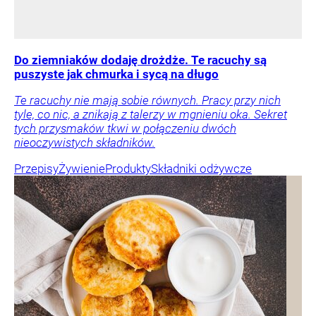
Do ziemniaków dodaję drożdże. Te racuchy są
puszyste jak chmurka i sycą na długo
Te racuchy nie mają sobie równych. Pracy przy nich
tyle, co nic, a znikają z talerzy w mgnieniu oka. Sekret
tych przysmaków tkwi w połączeniu dwóch
nieoczywistych składników.
Przepisy
Żywienie
Produkty
Składniki odżywcze