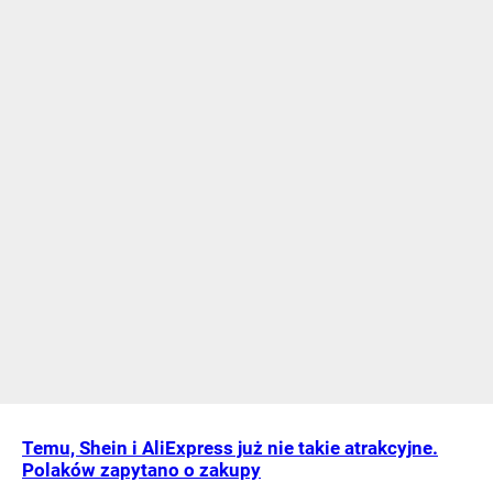
Temu, Shein i AliExpress już nie takie atrakcyjne.
Polaków zapytano o zakupy