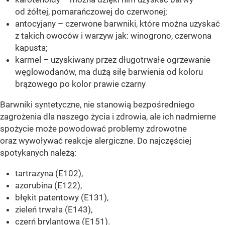
od żółtej, pomarańczowej do czerwonej;
antocyjany – czerwone barwniki, które można uzyskać
z takich owoców i warzyw jak: winogrono, czerwona
kapusta;
karmel – uzyskiwany przez długotrwałe ogrzewanie
węglowodanów, ma dużą siłę barwienia od koloru
brązowego po kolor prawie czarny
Barwniki syntetyczne, nie stanowią bezpośredniego
zagrożenia dla naszego życia i zdrowia, ale ich nadmierne
spożycie może powodować problemy zdrowotne
oraz wywoływać reakcje alergiczne. Do najczęściej
spotykanych należą:
tartrazyna (E102),
azorubina (E122),
błękit patentowy (E131),
zieleń trwała (E143),
czerń brylantowa (E151).