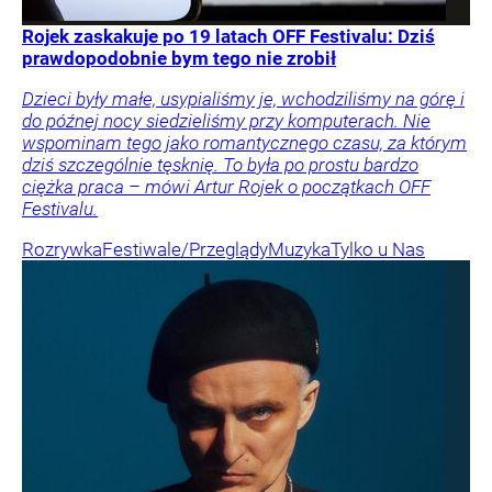
Rojek zaskakuje po 19 latach OFF Festivalu: Dziś
prawdopodobnie bym tego nie zrobił
Dzieci były małe, usypialiśmy je, wchodziliśmy na górę i
do późnej nocy siedzieliśmy przy komputerach. Nie
wspominam tego jako romantycznego czasu, za którym
dziś szczególnie tęsknię. To była po prostu bardzo
ciężka praca – mówi Artur Rojek o początkach OFF
Festivalu.
Rozrywka
Festiwale/Przeglądy
Muzyka
Tylko u Nas