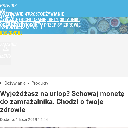
PRZEJDŹ
NA
ODŻYWIANIE WPROST
STRONĘ
ŻYWIENIE
ODCHUDZANIE
DIETY
SKŁADNIKI
GŁÓWNĄ
PRODUKTY
ODŻYWCZE
PRODUKTY
PRZEPISY
ZDROWIE
WPROST.PL
UBSKRYBUJ
ZALOGUJ
MENU
Odżywianie
/
Produkty
Wyjeżdżasz na urlop? Schowaj monetę
do zamrażalnika. Chodzi o twoje
zdrowie
Dodano:
1
lipca
2019
14:44