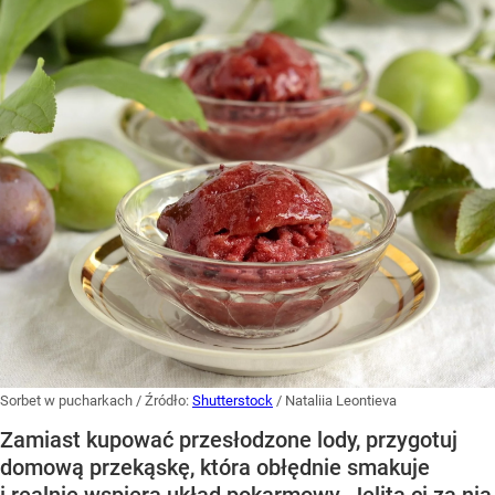
Sorbet w pucharkach
/ Źródło:
Shutterstock
/
Nataliia Leontieva
Zamiast kupować przesłodzone lody, przygotuj
domową przekąskę, która obłędnie smakuje
i realnie wspiera układ pokarmowy. Jelita ci za nią