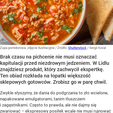
Zupa pomidorowa, zdjęcie ilustracyjne
/ Źródło:
Shutterstock
/
Sergii Koval
Brak czasu na pichcenie nie musi oznaczać
kapitulacji przed niezdrowym jedzeniem. W Lidlu
znajdziesz produkt, który zachwycił ekspertkę.
Ten obiad rozkłada na łopatki większość
sklepowych gotowców. Zrobisz go w parę chwil.
Zwykle słyszymy, że dania do podgrzania to zło wcielone,
napakowane emulgatorami, tanim tłuszczem
i zagęstnikami. Często to prawda, ale nie dajmy się
zwariować – ekspresowy posiłek wcale nie musi rujnować