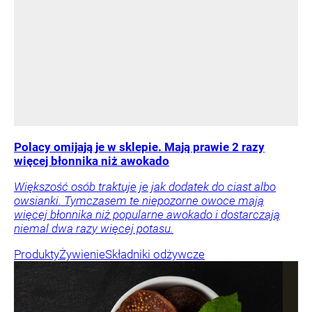
Polacy omijają je w sklepie. Mają prawie 2 razy
więcej błonnika niż awokado
Większość osób traktuje je jak dodatek do ciast albo
owsianki. Tymczasem te niepozorne owoce mają
więcej błonnika niż popularne awokado i dostarczają
niemal dwa razy więcej potasu.
Produkty
Żywienie
Składniki odżywcze