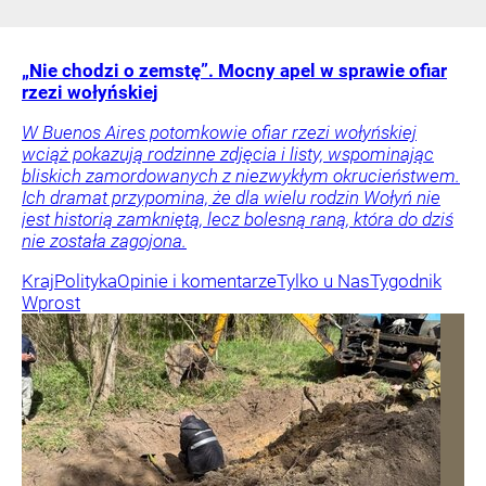
„Nie chodzi o zemstę”. Mocny apel w sprawie ofiar
rzezi wołyńskiej
W Buenos Aires potomkowie ofiar rzezi wołyńskiej
wciąż pokazują rodzinne zdjęcia i listy, wspominając
bliskich zamordowanych z niezwykłym okrucieństwem.
Ich dramat przypomina, że dla wielu rodzin Wołyń nie
jest historią zamkniętą, lecz bolesną raną, która do dziś
nie została zagojona.
Kraj
Polityka
Opinie i komentarze
Tylko u Nas
Tygodnik
Wprost