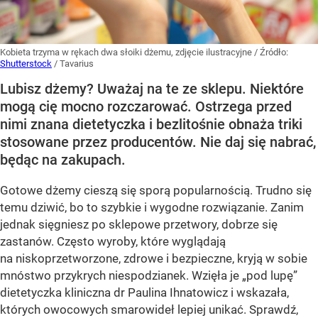
Kobieta trzyma w rękach dwa słoiki dżemu, zdjęcie ilustracyjne
/ Źródło:
Shutterstock
/
Tavarius
Lubisz dżemy? Uważaj na te ze sklepu. Niektóre
mogą cię mocno rozczarować. Ostrzega przed
nimi znana dietetyczka i bezlitośnie obnaża triki
stosowane przez producentów. Nie daj się nabrać,
będąc na zakupach.
Gotowe dżemy cieszą się sporą popularnością. Trudno się
temu dziwić, bo to szybkie i wygodne rozwiązanie. Zanim
jednak sięgniesz po sklepowe przetwory, dobrze się
zastanów. Często wyroby, które wyglądają
na niskoprzetworzone, zdrowe i bezpieczne, kryją w sobie
mnóstwo przykrych niespodzianek. Wzięła je „pod lupę”
dietetyczka kliniczna dr Paulina Ihnatowicz i wskazała,
których owocowych smarowideł lepiej unikać. Sprawdź,