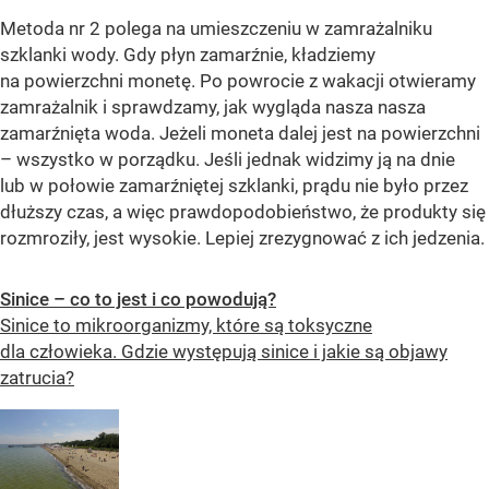
Metoda nr 2 polega na umieszczeniu w zamrażalniku
szklanki wody. Gdy płyn zamarźnie, kładziemy
na powierzchni monetę. Po powrocie z wakacji otwieramy
zamrażalnik i sprawdzamy, jak wygląda nasza nasza
zamarźnięta woda. Jeżeli moneta dalej jest na powierzchni
– wszystko w porządku. Jeśli jednak widzimy ją na dnie
lub w połowie zamarźniętej szklanki, prądu nie było przez
dłuższy czas, a więc prawdopodobieństwo, że produkty się
rozmroziły, jest wysokie. Lepiej zrezygnować z ich jedzenia.
Sinice – co to jest i co powodują?
Sinice to mikroorganizmy, które są toksyczne
dla człowieka. Gdzie występują sinice i jakie są objawy
zatrucia?