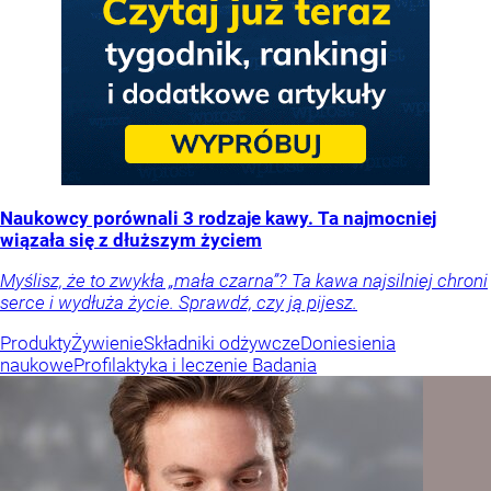
Naukowcy porównali 3 rodzaje kawy. Ta najmocniej
wiązała się z dłuższym życiem
Myślisz, że to zwykła „mała czarna”? Ta kawa najsilniej chroni
serce i wydłuża życie. Sprawdź, czy ją pijesz.
Produkty
Żywienie
Składniki odżywcze
Doniesienia
naukowe
Profilaktyka i leczenie
Badania