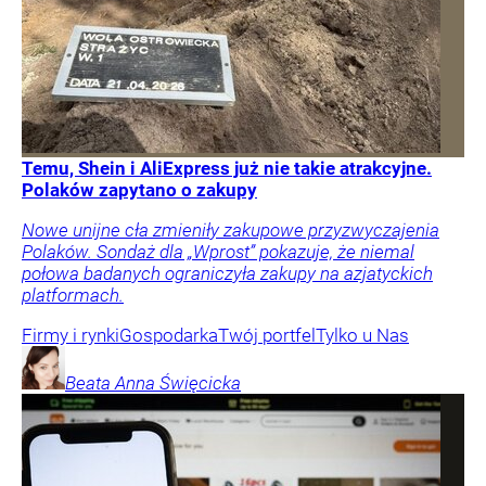
Temu, Shein i AliExpress już nie takie atrakcyjne.
Polaków zapytano o zakupy
Nowe unijne cła zmieniły zakupowe przyzwyczajenia
Polaków. Sondaż dla „Wprost” pokazuje, że niemal
połowa badanych ograniczyła zakupy na azjatyckich
platformach.
Firmy i rynki
Gospodarka
Twój portfel
Tylko u Nas
Beata Anna
Święcicka