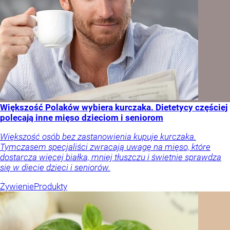
Większość Polaków wybiera kurczaka. Dietetycy częściej
polecają inne mięso dzieciom i seniorom
Większość osób bez zastanowienia kupuje kurczaka.
Tymczasem specjaliści zwracają uwagę na mięso, które
dostarcza więcej białka, mniej tłuszczu i świetnie sprawdza
się w diecie dzieci i seniorów.
Żywienie
Produkty