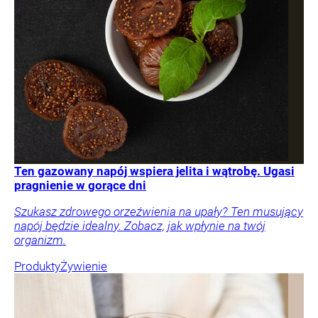
Ten gazowany napój wspiera jelita i wątrobę. Ugasi
pragnienie w gorące dni
Szukasz zdrowego orzeźwienia na upały? Ten musujący
napój będzie idealny. Zobacz, jak wpłynie na twój
organizm.
Produkty
Żywienie