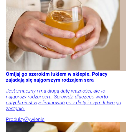
Omijaj go szerokim łukiem w sklepie. Polacy
zajadają się najgorszym rodzajem sera
Jest smaczny i ma długą datę ważności, ale to
najgorszy rodzaj sera. Sprawdź, dlaczego warto
natychmiast wyeliminować go z diety i czym łatwo go
zastąpić.
Produkty
Żywienie