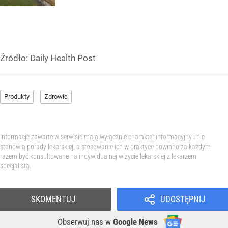
Źródło:
Daily Health Post
Produkty
Zdrowie
Informacje zawarte w serwisie mają wyłącznie charakter informacyjny i nie
stanowią porady lekarskiej, a stosowanie ich w praktyce powinno za każdym
razem być konsultowane na indywidualnej wizycie lekarskiej z lekarzem
specjalistą.
SKOMENTUJ
UDOSTĘPNIJ
Obserwuj nas
w
Google News