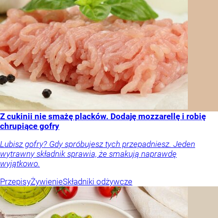
Z cukinii nie smażę placków. Dodaję mozzarellę i robię
chrupiące gofry
Lubisz gofry? Gdy spróbujesz tych przepadniesz. Jeden
wytrawny składnik sprawia, że smakują naprawdę
wyjątkowo.
Przepisy
Żywienie
Składniki odżywcze