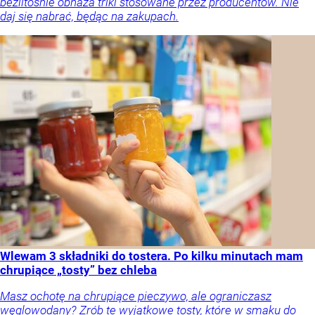
bezlitośnie obnaża triki stosowane przez producentów. Nie
daj się nabrać, będąc na zakupach.
Wlewam 3 składniki do tostera. Po kilku minutach mam
chrupiące „tosty” bez chleba
Masz ochotę na chrupiące pieczywo, ale ograniczasz
węglowodany? Zrób te wyjątkowe tosty, które w smaku do