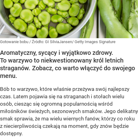
Gotowanie bobu
/ Źródło:
GI SilviaJansen/ Getty Images Signature
Aromatyczny, sycący i wyjątkowo zdrowy.
To warzywo to niekwestionowany król letnich
straganów. Zobacz, co warto włączyć do swojego
menu.
Bób to warzywo, które właśnie przeżywa swój najlepszy
czas. Latem pojawia się na straganach i stołach wielu
osób, ciesząc się ogromną popularnością wśród
miłośników świeżych, sezonowych smaków. Jego delikatny
smak sprawia, że ma wielu wiernych fanów, którzy co roku
z niecierpliwością czekają na moment, gdy znów będzie
dostępny.