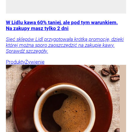
W Lidlu kawa 60% taniej, ale pod tym warunkiem.
Na zakupy masz tylko 2 dni
Sieć sklepów Lidl przygotowała krótką promocję, dzięki
której można sporo zaoszczędzić na zakupie kawy.
Sprawdź szczegóły.
Produkty
Żywienie