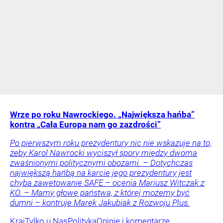
Wrze po roku Nawrockiego. „Największa hańba”
kontra „Cała Europa nam go zazdrości”
Po pierwszym roku prezydentury nic nie wskazuje na to,
żeby Karol Nawrocki wyciszył spory między dwoma
zwaśnionymi politycznymi obozami. – Dotychczas
największą hańbą na karcie jego prezydentury jest
chyba zawetowanie SAFE – ocenia Mariusz Witczak z
KO. – Mamy głowę państwa, z której możemy być
dumni – kontruje Marek Jakubiak z Rozwoju Plus.
Kraj
Tylko u Nas
Polityka
Opinie i komentarze