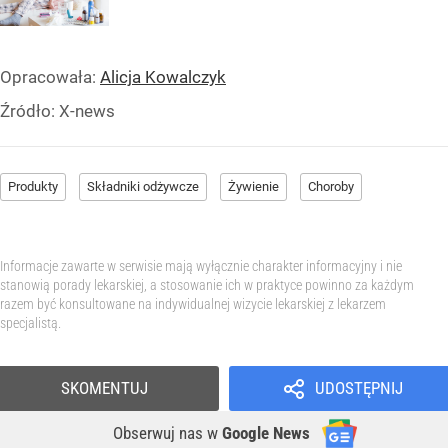
Opracowała:
Alicja Kowalczyk
Źródło:
X-news
Produkty
Składniki odżywcze
Żywienie
Choroby
Informacje zawarte w serwisie mają wyłącznie charakter informacyjny i nie
stanowią porady lekarskiej, a stosowanie ich w praktyce powinno za każdym
razem być konsultowane na indywidualnej wizycie lekarskiej z lekarzem
specjalistą.
SKOMENTUJ
UDOSTĘPNIJ
Obserwuj nas
w
Google News