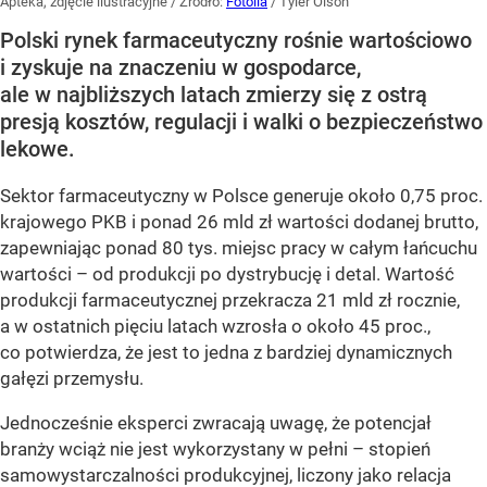
Apteka, zdjęcie ilustracyjne
/ Źródło:
Fotolia
/
Tyler Olson
Polski rynek farmaceutyczny rośnie wartościowo
i zyskuje na znaczeniu w gospodarce,
ale w najbliższych latach zmierzy się z ostrą
presją kosztów, regulacji i walki o bezpieczeństwo
lekowe.
Sektor farmaceutyczny w Polsce generuje około 0,75 proc.
krajowego PKB i ponad 26 mld zł wartości dodanej brutto,
zapewniając ponad 80 tys. miejsc pracy w całym łańcuchu
wartości – od produkcji po dystrybucję i detal. Wartość
produkcji farmaceutycznej przekracza 21 mld zł rocznie,
a w ostatnich pięciu latach wzrosła o około 45 proc.,
co potwierdza, że jest to jedna z bardziej dynamicznych
gałęzi przemysłu.
Jednocześnie eksperci zwracają uwagę, że potencjał
branży wciąż nie jest wykorzystany w pełni – stopień
samowystarczalności produkcyjnej, liczony jako relacja