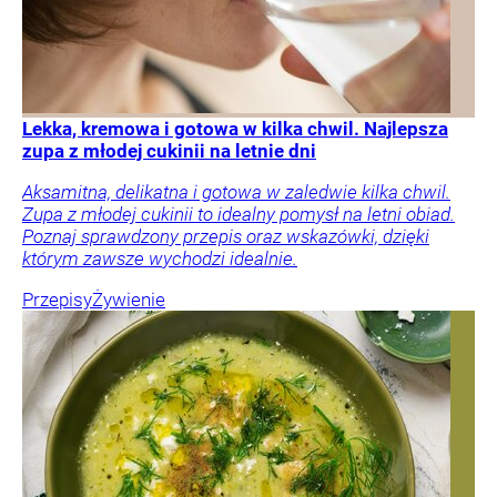
Lekka, kremowa i gotowa w kilka chwil. Najlepsza
zupa z młodej cukinii na letnie dni
Aksamitna, delikatna i gotowa w zaledwie kilka chwil.
Zupa z młodej cukinii to idealny pomysł na letni obiad.
Poznaj sprawdzony przepis oraz wskazówki, dzięki
którym zawsze wychodzi idealnie.
Przepisy
Żywienie