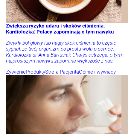
Zwiększa ryzyko udaru i skoków ciśnienia.
Kardiolożka: Polacy zapominają o tym nawyku
Zwykły ból głowy lub nagły skok ciśnienia to często
sygnał, że twój organizm po prostu woła o pomoc.
Kardiolożka dr Anna Bartusiak-Chatys ostrzega: o tym
najprostszym nawyku zapomina większość z nas.
Żywienie
Produkty
Strefa Pacjenta
Opinie i wywiady