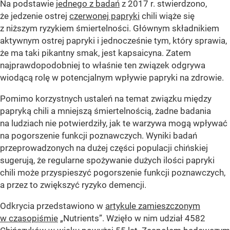
Na podstawie
jednego z badań
z 2017 r. stwierdzono,
że jedzenie ostrej
czerwonej papryki
chili wiąże się
z niższym ryzykiem śmiertelności. Głównym składnikiem
aktywnym ostrej papryki i jednocześnie tym, który sprawia,
że ma taki pikantny smak, jest kapsaicyna. Zatem
najprawdopodobniej to właśnie ten związek odgrywa
wiodącą rolę w potencjalnym wpływie papryki na zdrowie.
Pomimo korzystnych ustaleń na temat związku między
papryką chili a mniejszą śmiertelnością, żadne badania
na ludziach nie potwierdziły, jak te warzywa mogą wpływać
na pogorszenie funkcji poznawczych. Wyniki badań
przeprowadzonych na dużej części populacji chińskiej
sugerują, że regularne spożywanie dużych ilości papryki
chili może przyspieszyć pogorszenie funkcji poznawczych,
a przez to zwiększyć ryzyko demencji.
Odkrycia przedstawiono w
artykule zamieszczonym
w czasopiśmie
„Nutrients”. Wzięło w nim udział 4582