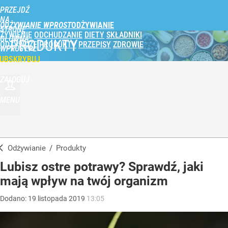
PRZEJDŹ
NA
ODŻYWIANIE WPROST
STRONĘ
ŻYWIENIE
ODCHUDZANIE
DIETY
SKŁADNIKI
GŁÓWNĄ
PRODUKTY
ODŻYWCZE
PRODUKTY
PRZEPISY
ZDROWIE
WPROST.PL
UBSKRYBUJ
ZALOGUJ
MENU
Odżywianie
/
Produkty
Lubisz ostre potrawy? Sprawdź, jaki
mają wpływ na twój organizm
Dodano:
19
listopada
2019
13:05