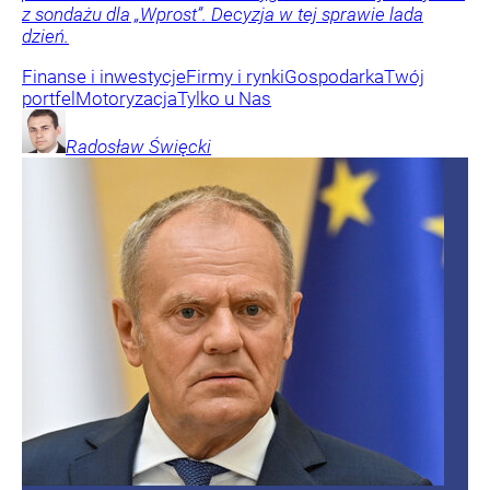
z sondażu dla „Wprost”. Decyzja w tej sprawie lada
dzień.
Finanse i inwestycje
Firmy i rynki
Gospodarka
Twój
portfel
Motoryzacja
Tylko u Nas
Radosław
Święcki