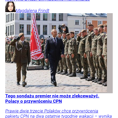
Magdalena
Frindt
Tego sondażu premier nie może zlekceważyć.
Polacy o przywróceniu CPN
Prawie dwie trzecie Polaków chce przywrócenia
pakietu CPN na dwa ostatnie tygodnie wakacji – wynika