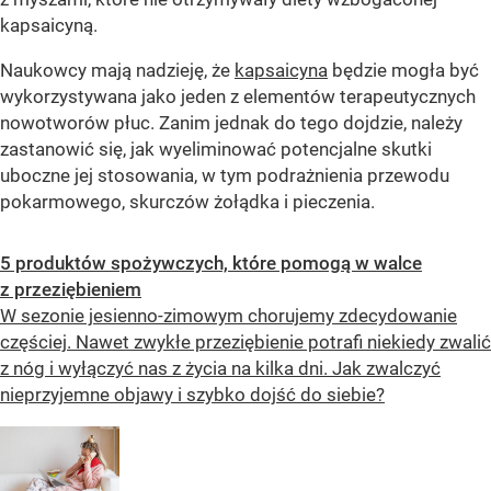
kapsaicyną.
Naukowcy mają nadzieję, że
kapsaicyna
będzie mogła być
wykorzystywana jako jeden z elementów terapeutycznych
nowotworów płuc. Zanim jednak do tego dojdzie, należy
zastanowić się, jak wyeliminować potencjalne skutki
uboczne jej stosowania, w tym podrażnienia przewodu
pokarmowego, skurczów żołądka i pieczenia.
5 produktów spożywczych, które pomogą w walce
z przeziębieniem
W sezonie jesienno-zimowym chorujemy zdecydowanie
częściej. Nawet zwykłe przeziębienie potrafi niekiedy zwalić
z nóg i wyłączyć nas z życia na kilka dni. Jak zwalczyć
nieprzyjemne objawy i szybko dojść do siebie?