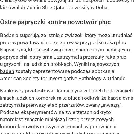
Chińczyków w wieku powyżej 55 lat. Zespołem badawczym
kierował dr Zumin Shi z Qatar University w Doha.
Ostre papryczki kontra nowotwór płuc
Badania sugerują, że istnieje związek, który może utrudniać
proces powstawania przerzutów w przypadku raka płuc.
Kapsaicyna, która jest związkiem chemicznym nadającym
papryce chili ostry smak, zatrzymała przerzuty raka płuc
u gryzoni i na ludzkich próbkach.
Wyniki najnowszych
badań
zostały zaprezentowane podczas spotkania
American Society for Investigative Pathology w Orlando.
Naukowcy przetestowali kapsaicynę w trzech hodowanych
liniach ludzkich komórek
raka płuca
i odkryli, że kapsaicyna
zatrzymała pierwszy etap przerzutów, zwany „inwazją”.
Podczas eksperymentów na zwierzętach odkryto
natomiast znacznie mniejszą liczbę przerzutowych
komórek nowotworowych w płucach w porównaniu
z myszami, które nie otrzymywały diety wzbogaconej