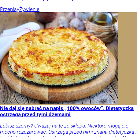
Przepisy
Żywienie
Nie daj się nabrać na napis „100% owoców”. Dietetyczka
ostrzega przed tymi dżemami
Lubisz dżemy? Uważaj na te ze sklepu. Niektóre mogą cię
mocno rozczarować. Ostrzega przed nimi znana dietetyczka i