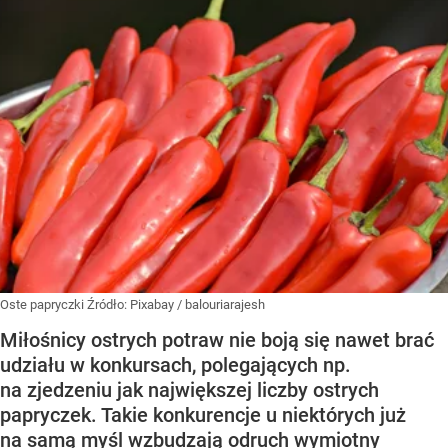
Oste papryczki
Źródło:
Pixabay
/
balouriarajesh
Miłośnicy ostrych potraw nie boją się nawet brać
udziału w konkursach, polegających np.
na zjedzeniu jak największej liczby ostrych
papryczek. Takie konkurencje u niektórych już
na samą myśl wzbudzają odruch wymiotny