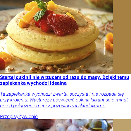
Startej cukinii nie wrzucam od razu do masy. Dzięki temu
zapiekanka wychodzi idealna
Ta zapiekanka wychodzi zwarta, soczysta i nie rozpada się
przy krojeniu. Wystarczy poświęcić cukinii kilkanaście minut
przed połączeniem jej z pozostałymi składnikami.
Przepisy
Żywienie