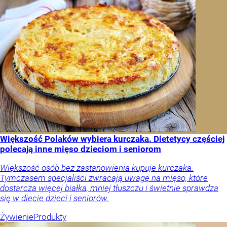
Większość Polaków wybiera kurczaka. Dietetycy częściej
polecają inne mięso dzieciom i seniorom
Większość osób bez zastanowienia kupuje kurczaka.
Tymczasem specjaliści zwracają uwagę na mięso, które
dostarcza więcej białka, mniej tłuszczu i świetnie sprawdza
się w diecie dzieci i seniorów.
Żywienie
Produkty