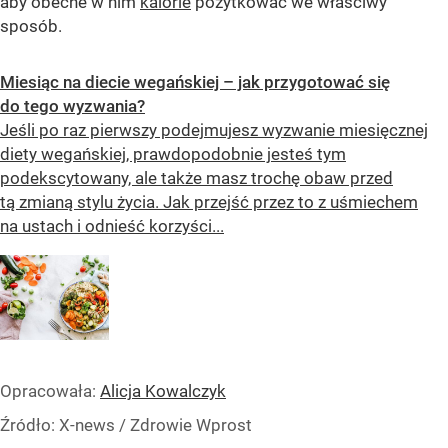
aby obecne w nim
kalorie
pożytkować we właściwy
sposób.
Miesiąc na diecie wegańskiej – jak przygotować się
do tego wyzwania?
Jeśli po raz pierwszy podejmujesz wyzwanie miesięcznej
diety wegańskiej, prawdopodobnie jesteś tym
podekscytowany, ale także masz trochę obaw przed
tą zmianą stylu życia. Jak przejść przez to z uśmiechem
na ustach i odnieść korzyści...
Opracowała:
Alicja Kowalczyk
Źródło:
X-news
/
Zdrowie Wprost