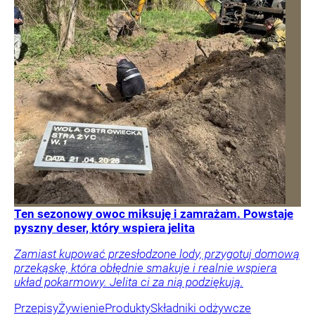
Ten sezonowy owoc miksuję i zamrażam. Powstaje
pyszny deser, który wspiera jelita
Zamiast kupować przesłodzone lody, przygotuj domową
przekąskę, która obłędnie smakuje i realnie wspiera
układ pokarmowy. Jelita ci za nią podziękują.
Przepisy
Żywienie
Produkty
Składniki odżywcze