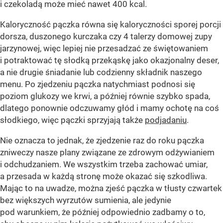
i czekoladą może mieć nawet 400 kcal.
Kaloryczność pączka równa się kaloryczności sporej porcji
dorsza, duszonego kurczaka czy 4 talerzy domowej zupy
jarzynowej, więc lepiej nie przesadzać ze świętowaniem
i potraktować tę słodką przekąskę jako okazjonalny deser,
a nie drugie śniadanie lub codzienny składnik naszego
menu. Po zjedzeniu pączka natychmiast podnosi się
poziom glukozy we krwi, a później równie szybko spada,
dlatego ponownie odczuwamy głód i mamy ochotę na coś
słodkiego, więc pączki sprzyjają także
podjadaniu
.
Nie oznacza to jednak, że zjedzenie raz do roku pączka
zniweczy nasze plany związane ze zdrowym odżywianiem
i odchudzaniem. We wszystkim trzeba zachować umiar,
a przesada w każdą stronę może okazać się szkodliwa.
Mając to na uwadze, można zjeść pączka w tłusty czwartek
bez większych wyrzutów sumienia, ale jedynie
pod warunkiem, że później odpowiednio zadbamy o to,