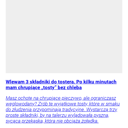
Wlewam 3 składniki do tostera. Po kilku minutach
mam chrupiące „tosty” bez chleba
Masz ochotę na chrupiące pieczywo, ale ograniczasz
węglowodany? Zrób te wyjątkowe tosty, które w smaku
do złudzenia przypominają tradycyjne. Wystarczą trzy
proste składniki, by na talerzu wylądowała pyszna,
sycąca przekąska, która nie obciąża żołądka.