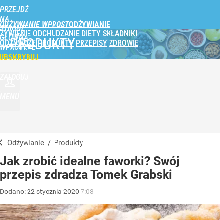
PRZEJDŹ
NA
ODŻYWIANIE WPROST
STRONĘ
ŻYWIENIE
ODCHUDZANIE
DIETY
SKŁADNIKI
GŁÓWNĄ
PRODUKTY
ODŻYWCZE
PRODUKTY
PRZEPISY
ZDROWIE
WPROST.PL
UBSKRYBUJ
ZALOGUJ
MENU
Odżywianie
/
Produkty
Jak zrobić idealne faworki? Swój
przepis zdradza Tomek Grabski
Dodano:
22
stycznia
2020
7:08