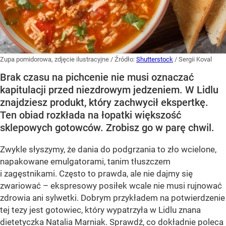
Zupa pomidorowa, zdjęcie ilustracyjne
/ Źródło:
Shutterstock
/
Sergii Koval
Brak czasu na pichcenie nie musi oznaczać
kapitulacji przed niezdrowym jedzeniem. W Lidlu
znajdziesz produkt, który zachwycił ekspertkę.
Ten obiad rozkłada na łopatki większość
sklepowych gotowców. Zrobisz go w parę chwil.
Zwykle słyszymy, że dania do podgrzania to zło wcielone,
napakowane emulgatorami, tanim tłuszczem
i zagęstnikami. Często to prawda, ale nie dajmy się
zwariować – ekspresowy posiłek wcale nie musi rujnować
zdrowia ani sylwetki. Dobrym przykładem na potwierdzenie
tej tezy jest gotowiec, który wypatrzyła w Lidlu znana
dietetyczka Natalia Marniak. Sprawdź, co dokładnie poleca