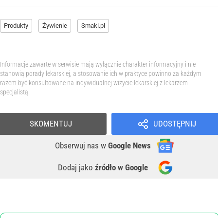
Produkty
Żywienie
Smaki.pl
Informacje zawarte w serwisie mają wyłącznie charakter informacyjny i nie
stanowią porady lekarskiej, a stosowanie ich w praktyce powinno za każdym
razem być konsultowane na indywidualnej wizycie lekarskiej z lekarzem
specjalistą.
SKOMENTUJ
UDOSTĘPNIJ
Obserwuj nas
w
Google News
Dodaj jako
źródło w Google