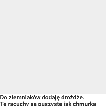
Do ziemniaków dodaję drożdże.
Te racuchy są puszyste jak chmurka