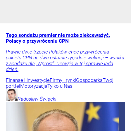
Tego sondażu premier nie może zlekceważyć.
Polacy o przywróceniu CPN
Prawie dwie trzecie Polaków chce przywrócenia
pakietu CPN na dwa ostatnie tygodnie wakacji – wynika
z sondażu dla „Wprost”. Decyzja w tej sprawie lada
dzień.
Finanse i inwestycje
Firmy i rynki
Gospodarka
Twój
portfel
Motoryzacja
Tylko u Nas
Radosław
Święcki