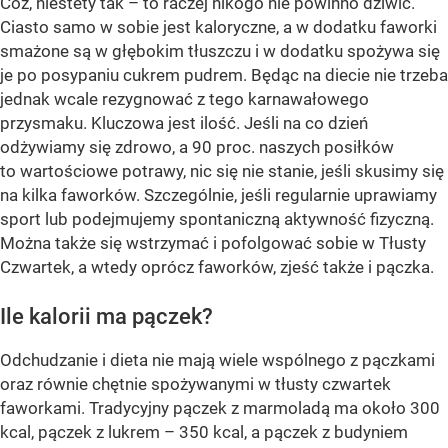
Cóż, niestety tak – to raczej nikogo nie powinno dziwić.
Ciasto samo w sobie jest kaloryczne, a w dodatku faworki
smażone są w głębokim tłuszczu i w dodatku spożywa się
je po posypaniu cukrem pudrem. Będąc na diecie nie trzeba
jednak wcale rezygnować z tego karnawałowego
przysmaku. Kluczowa jest ilość. Jeśli na co dzień
odżywiamy się zdrowo, a 90 proc. naszych posiłków
to wartościowe potrawy, nic się nie stanie, jeśli skusimy się
na kilka faworków. Szczególnie, jeśli regularnie uprawiamy
sport lub podejmujemy spontaniczną aktywność fizyczną.
Można także się wstrzymać i pofolgować sobie w Tłusty
Czwartek, a wtedy oprócz faworków, zjeść także i pączka.
Ile kalorii ma pączek?
Odchudzanie i dieta nie mają wiele wspólnego z pączkami
oraz równie chętnie spożywanymi w tłusty czwartek
faworkami. Tradycyjny pączek z marmoladą ma około 300
kcal, pączek z lukrem – 350 kcal, a pączek z budyniem