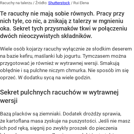
Racuchy na talerzu
/ Źródło:
Shutterstock
/
Rui Elena
Te racuchy nie mają sobie równych. Pracy przy
nich tyle, co nic, a znikają z talerzy w mgnieniu
oka. Sekret tych przysmaków tkwi w połączeniu
dwóch nieoczywistych składników.
Wiele osób kojarzy racuchy wyłącznie ze słodkim deserem
na bazie kefiru, maślanki lub jogurtu. Tymczasem można
przygotować je również w wytrawnej wersji. Smakują
obłędnie i są pulchne niczym chmurka. Nie sposób im się
oprzeć. W dodatku sycą na wiele godzin.
Sekret pulchnych racuchów w wytrawnej
wersji
Bazą placków są ziemniaki. Dodatek drożdży sprawia,
że kartoflana masa zyskuje na puszystości. Jeśli nie masz
ich pod ręką, sięgnij po zwykły proszek do pieczenia