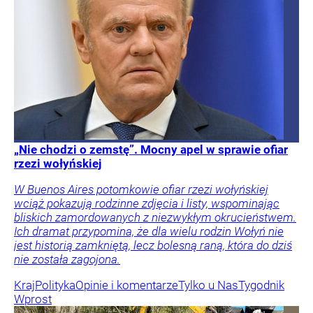
„Nie chodzi o zemstę”. Mocny apel w sprawie ofiar
rzezi wołyńskiej
W Buenos Aires potomkowie ofiar rzezi wołyńskiej
wciąż pokazują rodzinne zdjęcia i listy, wspominając
bliskich zamordowanych z niezwykłym okrucieństwem.
Ich dramat przypomina, że dla wielu rodzin Wołyń nie
jest historią zamkniętą, lecz bolesną raną, która do dziś
nie została zagojona.
Kraj
Polityka
Opinie i komentarze
Tylko u Nas
Tygodnik
Wprost