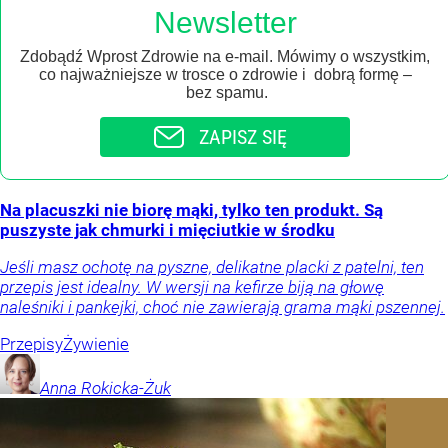
Newsletter
Zdobądź Wprost Zdrowie na e-mail. Mówimy o wszystkim,
co najważniejsze w trosce o zdrowie i dobrą formę –
bez spamu.
ZAPISZ SIĘ
Na placuszki nie biorę mąki, tylko ten produkt. Są
puszyste jak chmurki i mięciutkie w środku
Jeśli masz ochotę na pyszne, delikatne placki z patelni, ten
przepis jest idealny. W wersji na kefirze biją na głowę
naleśniki i pankejki, choć nie zawierają grama mąki pszennej.
Przepisy
Żywienie
Anna
Rokicka-Żuk