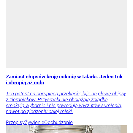
Zamiast chipsów kroję cukinię w talarki. Jeden trik
i chrupią aż miło
Ten patent na chrupiącą przekąskę bije na głowę chipsy
z ziemniaków. Przysmaki nie obciążają żołądka,
smakują wybornie i nie powodują wyrzutów sumienia,
nawet po zjedzeniu całej miski.
Przepisy
Żywienie
Odchudzanie