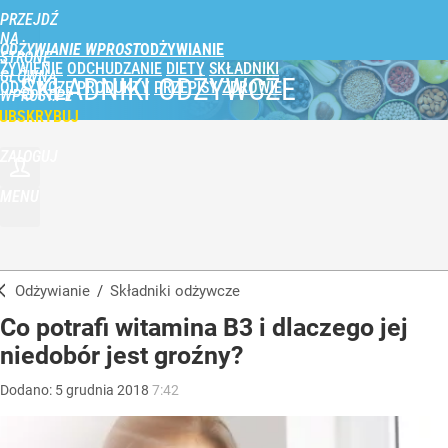
PRZEJDŹ
NA
ODŻYWIANIE WPROST
STRONĘ
ŻYWIENIE
ODCHUDZANIE
DIETY
SKŁADNIKI
GŁÓWNĄ
SKŁADNIKI ODŻYWCZE
ODŻYWCZE
PRODUKTY
PRZEPISY
ZDROWIE
WPROST.PL
UBSKRYBUJ
ZALOGUJ
MENU
Odżywianie
/
Składniki odżywcze
Co potrafi witamina B3 i dlaczego jej
niedobór jest groźny?
Dodano:
5
grudnia
2018
7:42