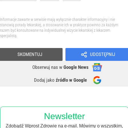
Informacje zawarte w serwisie mają wyłącznie charakter informacyjny i nie
stanowią porady lekarskiej, a stosowanie ich w praktyce powinno za każdym
razem być konsultowane na indywidualnej wizycie lekarskiej z lekarzem
specjalistą.
SKOMENTUJ
UDOSTĘPNIJ
Obserwuj nas
w
Google News
Dodaj jako
źródło w Google
Newsletter
Zdobądź Wprost Zdrowie na e-mail. Mówimy o wszystkim,