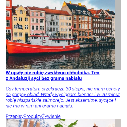
W upały nie robię zwykłego chłodnika. Ten
z Andaluzji syci bez grama nabiału
Gdy temperatura przekracza 30 stopni, nie mam ochoty
na gorący obiad. Wtedy wyciągam blender i w 20 minut
robię hiszpańskie salmorejo. Jest aksamitne, sycące i
nie ma w nim ani grama nabiału.
Przepisy
Produkty
Żywienie