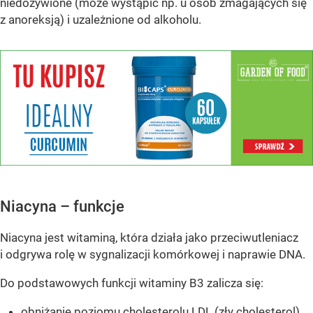
niedożywione (może wystąpić np. u osób zmagających się
z anoreksją) i uzależnione od alkoholu.
Niacyna – funkcje
Niacyna jest witaminą, która działa jako przeciwutleniacz
i odgrywa rolę w sygnalizacji komórkowej i naprawie DNA.
Do podstawowych funkcji witaminy B3 zalicza się:
obniżanie poziomu cholesterolu LDL (zły cholesterol),