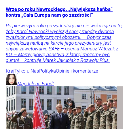
Wrze po roku Nawrockiego. „Największa hańba”
kontra „Cała Europa nam go zazdrości”
Po pierwszym roku prezydentury nic nie wskazuje na to,
żeby Karol Nawrocki wyciszył spory między dwoma
zwaśnionymi politycznymi obozami. – Dotychczas
największą hańbą na karcie jego prezydentury jest
chyba zawetowanie SAFE – ocenia Mariusz Witczak z
KO. – Mamy głowę państwa, z której możemy być
dumni – kontruje Marek Jakubiak z Rozwoju Plus.
Kraj
Tylko u Nas
Polityka
Opinie i komentarze
Magdalena
Frindt