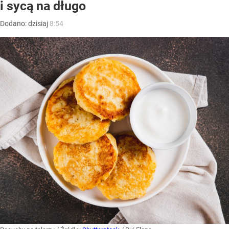
i sycą na długo
Dodano:
dzisiaj
8:54