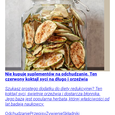
Nie kupuję suplementów na odchudzanie. Ten
czerwony koktajl syci na długo i orzeźwia
Szukasz prostego dodatku do diety redukcyjnej? Ten
koktajl syci, świetnie orzeźwia i dostarcza błonnika.
Jego bazą jest popularna herbata, której właściwości od
lat badają naukowcy.
Odchudzanie
Przepisy
Żywienie
Składniki