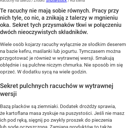
Racuchy na talerzu
/ Źródło:
Shutterstock
/
Rui Elena
Te racuchy nie mają sobie równych. Pracy przy
nich tyle, co nic, a znikają z talerzy w mgnieniu
oka. Sekret tych przysmaków tkwi w połączeniu
dwóch nieoczywistych składników.
Wiele osób kojarzy racuchy wyłącznie ze słodkim deserem
na bazie kefiru, maślanki lub jogurtu. Tymczasem można
przygotować je również w wytrawnej wersji. Smakują
obłędnie i są pulchne niczym chmurka. Nie sposób im się
oprzeć. W dodatku sycą na wiele godzin.
Sekret pulchnych racuchów w wytrawnej
wersji
Bazą placków są ziemniaki. Dodatek drożdży sprawia,
że kartoflana masa zyskuje na puszystości. Jeśli nie masz
ich pod ręką, sięgnij po zwykły proszek do pieczenia
lub sodę oczyszczoną. Zamiana produktów to także