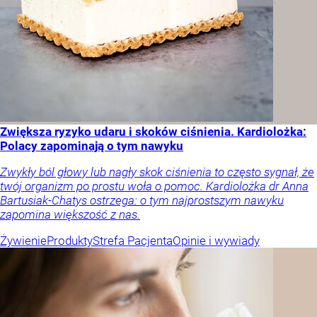
Zwiększa ryzyko udaru i skoków ciśnienia. Kardiolożka:
Polacy zapominają o tym nawyku
Zwykły ból głowy lub nagły skok ciśnienia to często sygnał, że
twój organizm po prostu woła o pomoc. Kardiolożka dr Anna
Bartusiak-Chatys ostrzega: o tym najprostszym nawyku
zapomina większość z nas.
Żywienie
Produkty
Strefa Pacjenta
Opinie i wywiady