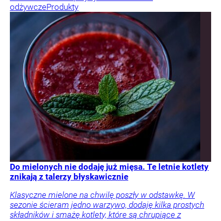
odżywcze
Produkty
Do mielonych nie dodaję już mięsa. Te letnie kotlety
znikają z talerzy błyskawicznie
Klasyczne mielone na chwilę poszły w odstawkę. W
sezonie ścieram jedno warzywo, dodaję kilka prostych
składników i smażę kotlety, które są chrupiące z