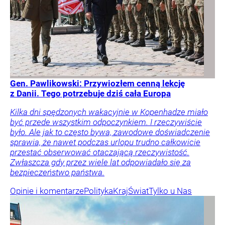
Gen. Pawlikowski: Przywiozłem cenną lekcję
z Danii. Tego potrzebuje dziś cała Europa
Kilka dni spędzonych wakacyjnie w Kopenhadze miało
być przede wszystkim odpoczynkiem. I rzeczywiście
było. Ale jak to często bywa, zawodowe doświadczenie
sprawia, że nawet podczas urlopu trudno całkowicie
przestać obserwować otaczającą rzeczywistość.
Zwłaszcza gdy przez wiele lat odpowiadało się za
bezpieczeństwo państwa.
Opinie i komentarze
Polityka
Kraj
Świat
Tylko u Nas