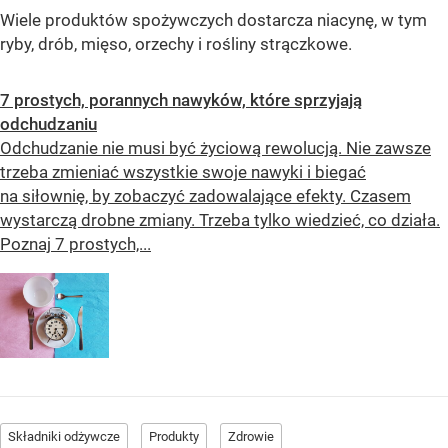
Wiele produktów spożywczych dostarcza niacynę, w tym
ryby, drób, mięso, orzechy i rośliny strączkowe.
7 prostych, porannych nawyków, które sprzyjają
odchudzaniu
Odchudzanie nie musi być życiową rewolucją. Nie zawsze
trzeba zmieniać wszystkie swoje nawyki i biegać
na siłownię, by zobaczyć zadowalające efekty. Czasem
wystarczą drobne zmiany. Trzeba tylko wiedzieć, co działa.
Poznaj 7 prostych,...
Składniki odżywcze
Produkty
Zdrowie