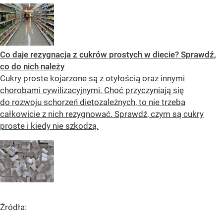
Co daje rezygnacja z cukrów prostych w diecie? Sprawdź,
co do nich należy
Cukry proste kojarzone są z otyłością oraz innymi
chorobami cywilizacyjnymi. Choć przyczyniają się
do rozwoju schorzeń dietozależnych, to nie trzeba
całkowicie z nich rezygnować. Sprawdź, czym są cukry
proste i kiedy nie szkodzą.
Źródła: