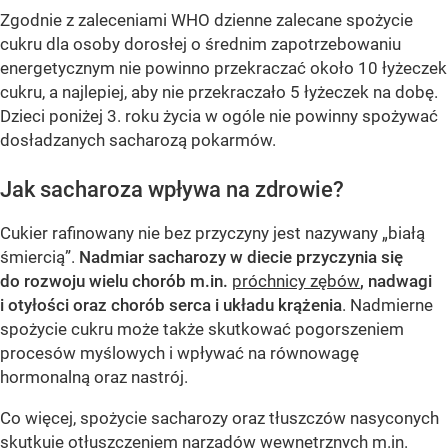
Zgodnie z zaleceniami WHO dzienne zalecane spożycie
cukru dla osoby dorosłej o średnim zapotrzebowaniu
energetycznym nie powinno przekraczać około 10 łyżeczek
cukru, a najlepiej, aby nie przekraczało 5 łyżeczek na dobę.
Dzieci poniżej 3. roku życia w ogóle nie powinny spożywać
dosładzanych sacharozą pokarmów.
Jak sacharoza wpływa na zdrowie?
Cukier rafinowany nie bez przyczyny jest nazywany „białą
śmiercią”.
Nadmiar sacharozy w diecie przyczynia się
do rozwoju wielu chorób m.in.
próchnicy zębów
, nadwagi
i otyłości oraz chorób serca i układu krążenia
. Nadmierne
spożycie cukru może także skutkować pogorszeniem
procesów myślowych i wpływać na równowagę
hormonalną oraz nastrój.
Co więcej, spożycie sacharozy oraz tłuszczów nasyconych
skutkuje otłuszczeniem narządów wewnętrznych m.in.