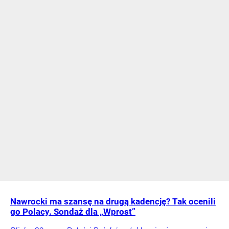
Nawrocki ma szansę na drugą kadencję? Tak ocenili
go Polacy. Sondaż dla „Wprost”