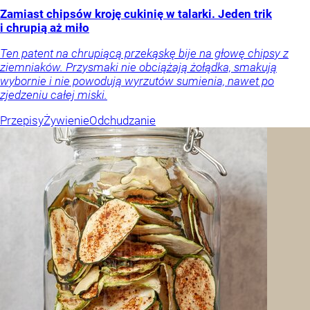
Zamiast chipsów kroję cukinię w talarki. Jeden trik
i chrupią aż miło
Ten patent na chrupiącą przekąskę bije na głowę chipsy z
ziemniaków. Przysmaki nie obciążają żołądka, smakują
wybornie i nie powodują wyrzutów sumienia, nawet po
zjedzeniu całej miski.
Przepisy
Żywienie
Odchudzanie