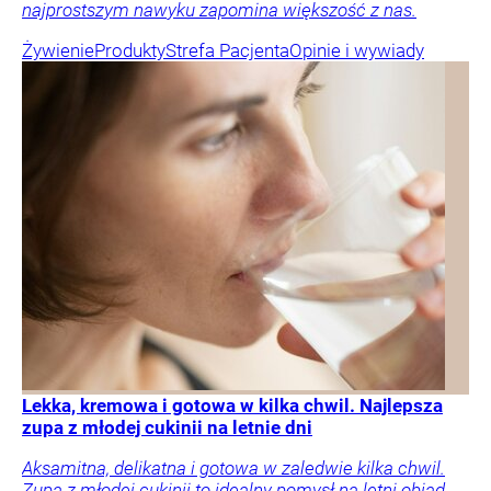
najprostszym nawyku zapomina większość z nas.
Żywienie
Produkty
Strefa Pacjenta
Opinie i wywiady
Lekka, kremowa i gotowa w kilka chwil. Najlepsza
zupa z młodej cukinii na letnie dni
Aksamitna, delikatna i gotowa w zaledwie kilka chwil.
Zupa z młodej cukinii to idealny pomysł na letni obiad.