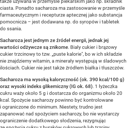
także używana w przemyśle piekarskim jako np. składnik
ciasta. Ponadto sacharoza ma zastosowanie w przemyśle
farmaceutycznym i recepturze aptecznej jako substancja
pomocnicza – jest dodawana np. do syropów i tabletek
do ssania.
Sacharoza jest jednym ze źródeł energii, jednak jej
wartości odżywcze są znikome
. Biały cukier i brązowy
cukier trzcinowy to tzw. „puste kalorie", bo w ich składzie
nie znajdziemy witamin, a minerały występują w śladowych
ilościach. Cukier nie jest także źródłem białka i tłuszczów.
Sacharoza ma wysoką kaloryczność (ok. 390 kcal/100 g)
oraz wysoki indeks glikemiczny (IG ok. 68)
. 1 łyżeczka
cukru waży około 5 g i dostarcza do organizmu około 20
kcal. Spożycie sacharozy powinno być kontrolowane
i ograniczone do minimum. Niestety, trudno jest
zapanować nad spożyciem sacharozy, bo nie wystarczy
ograniczenie dodatkowego słodzenia, rezygnując
ze spożycia cukru z buraków cukrowych lub trzciny