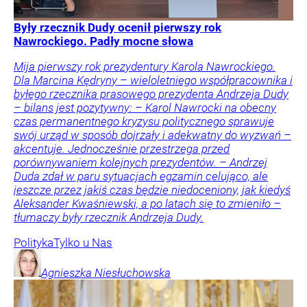
Były rzecznik Dudy ocenił pierwszy rok
Nawrockiego. Padły mocne słowa
Mija pierwszy rok prezydentury Karola Nawrockiego.
Dla Marcina Kędryny – wieloletniego współpracownika i
byłego rzecznika prasowego prezydenta Andrzeja Dudy
– bilans jest pozytywny: – Karol Nawrocki na obecny
czas permanentnego kryzysu politycznego sprawuje
swój urząd w sposób dojrzały i adekwatny do wyzwań –
akcentuje. Jednocześnie przestrzega przed
porównywaniem kolejnych prezydentów. – Andrzej
Duda zdał w paru sytuacjach egzamin celująco, ale
jeszcze przez jakiś czas będzie niedoceniony, jak kiedyś
Aleksander Kwaśniewski, a po latach się to zmieniło –
tłumaczy były rzecznik Andrzeja Dudy.
Polityka
Tylko u Nas
Agnieszka
Niesłuchowska