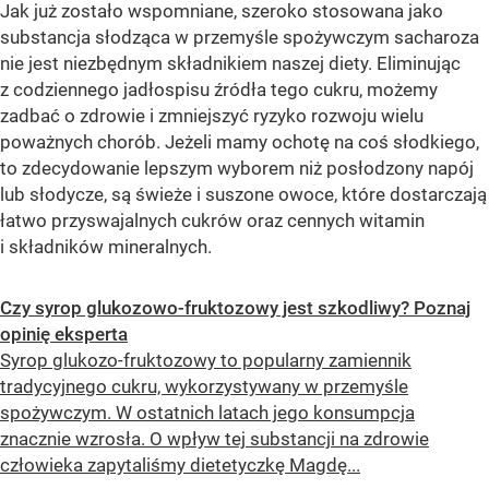
Jak już zostało wspomniane, szeroko stosowana jako
substancja słodząca w przemyśle spożywczym sacharoza
nie jest niezbędnym składnikiem naszej diety. Eliminując
z codziennego jadłospisu źródła tego cukru, możemy
zadbać o zdrowie i zmniejszyć ryzyko rozwoju wielu
poważnych chorób. Jeżeli mamy ochotę na coś słodkiego,
to zdecydowanie lepszym wyborem niż posłodzony napój
lub słodycze, są świeże i suszone owoce, które dostarczają
łatwo przyswajalnych cukrów oraz cennych witamin
i składników mineralnych.
Czy syrop glukozowo-fruktozowy jest szkodliwy? Poznaj
opinię eksperta
Syrop glukozo-fruktozowy to popularny zamiennik
tradycyjnego cukru, wykorzystywany w przemyśle
spożywczym. W ostatnich latach jego konsumpcja
znacznie wzrosła. O wpływ tej substancji na zdrowie
człowieka zapytaliśmy dietetyczkę Magdę...