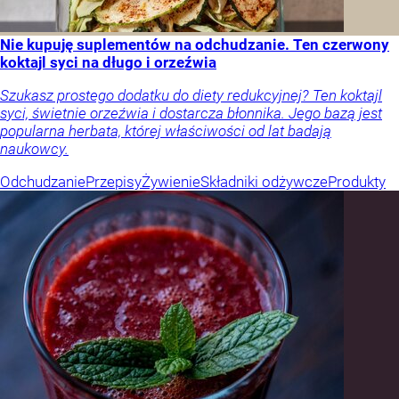
Nie kupuję suplementów na odchudzanie. Ten czerwony
koktajl syci na długo i orzeźwia
Szukasz prostego dodatku do diety redukcyjnej? Ten koktajl
syci, świetnie orzeźwia i dostarcza błonnika. Jego bazą jest
popularna herbata, której właściwości od lat badają
naukowcy.
Odchudzanie
Przepisy
Żywienie
Składniki odżywcze
Produkty