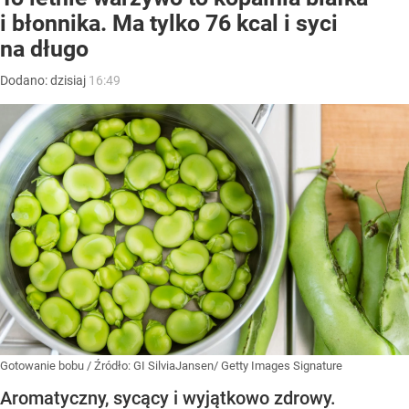
i błonnika. Ma tylko 76 kcal i syci
na długo
Dodano:
dzisiaj
16:49
Gotowanie bobu
/ Źródło:
GI SilviaJansen/ Getty Images Signature
Aromatyczny, sycący i wyjątkowo zdrowy.