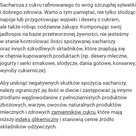
Sacharoza z cukru rafinowanego to wróg szczupłej sylwetki
i dobrego zdrowia. Warto o tym pamiętać, nie tylko słodząc
napoje lub przygotowując wypieki i desery z cukrem,
ale także robiąc codzienne zakupy. Komponując swój
jadłospis na bazie przetworzonej żywności, nie jesteśmy
w stanie kontrolować ilości spożywanej sacharozy
oraz innych szkodliwych składników, które znajdują się
w chętnie kupowanych produktach (np. desery mleczne,
jogurty i serki smakowe, słodycze, dania gotowe, konserwy,
wyroby cukiernicze).
Aby uniknąć negatywnych skutków spożycia sacharozy,
należy ograniczyć jej ilość w diecie i zastępować ją innymi
źródłami węglowodanów z pełnoziarnistych produktów
zbożowych, warzyw, owoców, naturalnych produktów
mlecznych i zdrowych
zamienników cukru
, które mają
niższy
indeks glikemiczny
i stanowią cenne źródło
składników odżywczych.