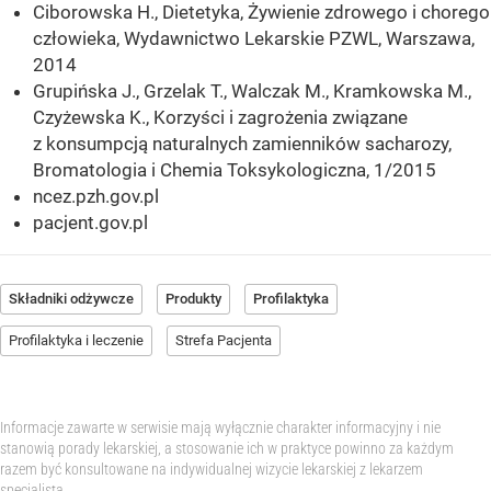
Ciborowska H., Dietetyka, Żywienie zdrowego i chorego
człowieka, Wydawnictwo Lekarskie PZWL, Warszawa,
2014
Grupińska J., Grzelak T., Walczak M., Kramkowska M.,
Czyżewska K., Korzyści i zagrożenia związane
z konsumpcją naturalnych zamienników sacharozy,
Bromatologia i Chemia Toksykologiczna, 1/2015
ncez.pzh.gov.pl
pacjent.gov.pl
Składniki odżywcze
Produkty
Profilaktyka
Profilaktyka i leczenie
Strefa Pacjenta
Informacje zawarte w serwisie mają wyłącznie charakter informacyjny i nie
stanowią porady lekarskiej, a stosowanie ich w praktyce powinno za każdym
razem być konsultowane na indywidualnej wizycie lekarskiej z lekarzem
specjalistą.