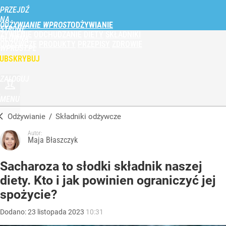
PRZEJDŹ
NA
ODŻYWIANIE WPROST
STRONĘ
ŻYWIENIE
ODCHUDZANIE
DIETY
SKŁADNIKI
GŁÓWNĄ
ODŻYWCZE
PRODUKTY
PRZEPISY
ZDROWIE
WPROST.PL
UBSKRYBUJ
ZALOGUJ
MENU
Odżywianie
/
Składniki odżywcze
Autor:
Maja Błaszczyk
Sacharoza to słodki składnik naszej
diety. Kto i jak powinien ograniczyć jej
spożycie?
Dodano:
23
listopada
2023
10:31