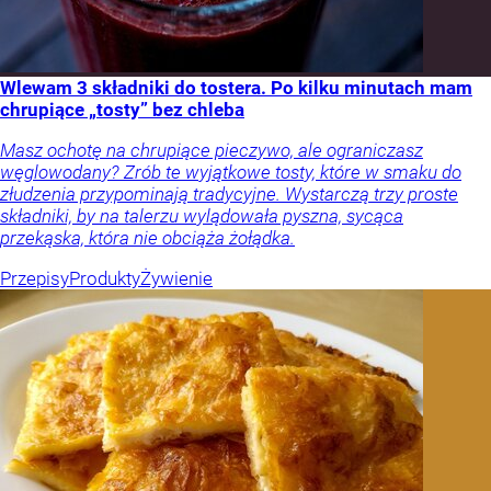
Wlewam 3 składniki do tostera. Po kilku minutach mam
chrupiące „tosty” bez chleba
Masz ochotę na chrupiące pieczywo, ale ograniczasz
węglowodany? Zrób te wyjątkowe tosty, które w smaku do
złudzenia przypominają tradycyjne. Wystarczą trzy proste
składniki, by na talerzu wylądowała pyszna, sycąca
przekąska, która nie obciąża żołądka.
Przepisy
Produkty
Żywienie