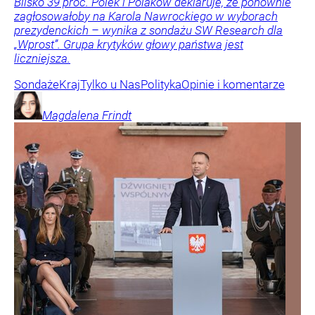
Blisko 39 proc. Polek i Polaków deklaruje, że ponownie
zagłosowałoby na Karola Nawrockiego w wyborach
prezydenckich – wynika z sondażu SW Research dla
„Wprost”. Grupa krytyków głowy państwa jest
liczniejsza.
Sondaże
Kraj
Tylko u Nas
Polityka
Opinie i komentarze
Magdalena
Frindt