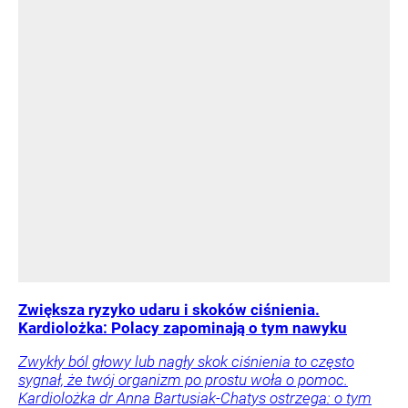
Zwiększa ryzyko udaru i skoków ciśnienia.
Kardiolożka: Polacy zapominają o tym nawyku
Zwykły ból głowy lub nagły skok ciśnienia to często
sygnał, że twój organizm po prostu woła o pomoc.
Kardiolożka dr Anna Bartusiak-Chatys ostrzega: o tym