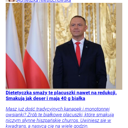
Dietetyczka smaży te placuszki nawet na redukcji.
Smakują jak deser i mają 40 g białka
Masz już dość tradycyjnych kanapek i monotonnej
owsianki? Zrób te białkowe placuszki, które smakują
niczym słynne hiszpańskie churros. Uwiniesz się w
kwadrans, a nasycą cię na wiele godzin.