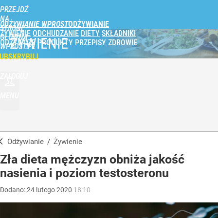
PRZEJDŹ
NA
ODŻYWIANIE WPROST
STRONĘ
ŻYWIENIE
ODCHUDZANIE
DIETY
SKŁADNIKI
GŁÓWNĄ
ŻYWIENIE
ODŻYWCZE
PRODUKTY
PRZEPISY
ZDROWIE
WPROST.PL
UBSKRYBUJ
ZALOGUJ
MENU
Odżywianie
/
Żywienie
Zła dieta mężczyzn obniża jakość
nasienia i poziom testosteronu
Dodano:
24
lutego
2020
18:10