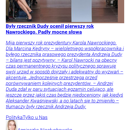
Były rzecznik Dudy ocenił pierwszy rok
Nawrockiego. Padły mocne słowa
Mija pierwszy rok prezydentury Karola Nawrockiego.
Dla Marcina Kędryny – wieloletniego współpracownika i
byłego rzecznika prasowego prezydenta Andrzeja Dudy
– bilans jest pozytywny: – Karol Nawrocki na obecny
czas permanentnego kryzysu politycznego sprawuje
swój urząd w sposób dojrzały i adekwatny do wyzwań –
akcentuje. Jednocześnie przestrzega przed
porównywaniem kolejnych prezydentów. – Andrzej
Duda zdał w paru sytuacjach egzamin celująco, ale
jeszcze przez jakiś czas będzie niedoceniony, jak kiedyś
Aleksander Kwaśniewski, a po latach się to zmieniło –
tłumaczy były rzecznik Andrzeja Dudy.
Polityka
Tylko u Nas
Agnieszka
Niesłuchowska