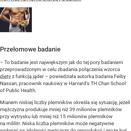
Przełomowe badanie
– To badanie jest największym jak do tej pory badaniem
przeprowadzonym w celu zbadania połączenia wzorca
diety
z funkcją jąder – powiedziała autorka badania Feiby
Nassan, pracownik naukowy w Harvard's TH Chan School
of Public Health.
Mianem niskiej liczby plemników określa się sytuację, jeżeli
mężczyzna produkuje mniej niż 39 milionów plemników
przy wytrysku lub mniej niż 15 milionów plemników
na mililitr. Niska liczba plemników może negatywnie
wpłynąć na zdolność mężczyzn do reprodukcji i może być