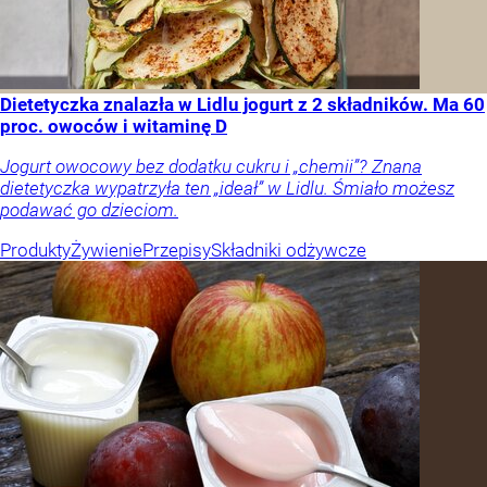
Dietetyczka znalazła w Lidlu jogurt z 2 składników. Ma 60
proc. owoców i witaminę D
Jogurt owocowy bez dodatku cukru i „chemii”? Znana
dietetyczka wypatrzyła ten „ideał” w Lidlu. Śmiało możesz
podawać go dzieciom.
Produkty
Żywienie
Przepisy
Składniki odżywcze