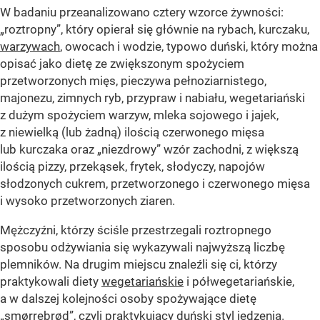
W badaniu przeanalizowano cztery wzorce żywności:
„roztropny”, który opierał się głównie na rybach, kurczaku,
warzywach
, owocach i wodzie, typowo duński, który można
opisać jako dietę ze zwiększonym spożyciem
przetworzonych mięs, pieczywa pełnoziarnistego,
majonezu, zimnych ryb, przypraw i nabiału, wegetariański
z dużym spożyciem warzyw, mleka sojowego i jajek,
z niewielką (lub żadną) ilością czerwonego mięsa
lub kurczaka oraz „niezdrowy” wzór zachodni, z większą
ilością pizzy, przekąsek, frytek, słodyczy, napojów
słodzonych cukrem, przetworzonego i czerwonego mięsa
i wysoko przetworzonych ziaren.
Mężczyźni, którzy ściśle przestrzegali roztropnego
sposobu odżywiania się wykazywali najwyższą liczbę
plemników. Na drugim miejscu znaleźli się ci, którzy
praktykowali diety
wegetariańskie
i półwegetariańskie,
a w dalszej kolejności osoby spożywające dietę
„smørrebrød”, czyli praktykujący duński styl jedzenia.