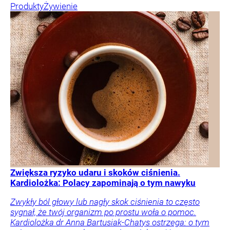
Produkty
Żywienie
Zwiększa ryzyko udaru i skoków ciśnienia.
Kardiolożka: Polacy zapominają o tym nawyku
Zwykły ból głowy lub nagły skok ciśnienia to często
sygnał, że twój organizm po prostu woła o pomoc.
Kardiolożka dr Anna Bartusiak-Chatys ostrzega: o tym