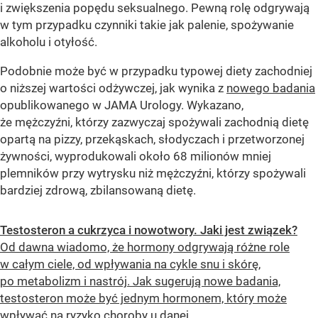
i zwiększenia popędu seksualnego. Pewną rolę odgrywają
w tym przypadku czynniki takie jak palenie, spożywanie
alkoholu i otyłość.
Podobnie może być w przypadku typowej diety zachodniej
o niższej wartości odżywczej, jak wynika z
nowego badania
opublikowanego w JAMA Urology. Wykazano,
że mężczyźni, którzy zazwyczaj spożywali zachodnią dietę
opartą na pizzy, przekąskach, słodyczach i przetworzonej
żywności, wyprodukowali około 68 milionów mniej
plemników przy wytrysku niż mężczyźni, którzy spożywali
bardziej zdrową, zbilansowaną dietę.
Testosteron a cukrzyca i nowotwory. Jaki jest związek?
Od dawna wiadomo, że hormony odgrywają różne role
w całym ciele, od wpływania na cykle snu i skórę,
po metabolizm i nastrój. Jak sugerują nowe badania,
testosteron może być jednym hormonem, który może
wpływać na ryzyko choroby u danej...