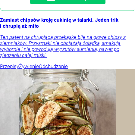
Zamiast chipsów kroję cukinię w talarki. Jeden trik
i chrupią aż miło
Ten patent na chrupiącą przekąskę bije na głowę chipsy z
ziemniaków. Przysmaki nie obciążają żołądka, smakują
wybornie i nie powodują wyrzutów sumienia, nawet po
zjedzeniu całej miski.
Przepisy
Żywienie
Odchudzanie