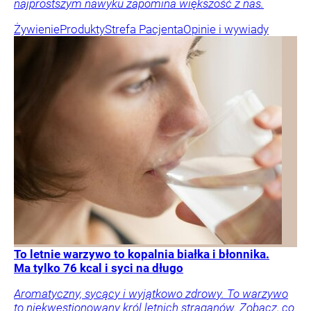
najprostszym nawyku zapomina większość z nas.
Żywienie
Produkty
Strefa Pacjenta
Opinie i wywiady
To letnie warzywo to kopalnia białka i błonnika.
Ma tylko 76 kcal i syci na długo
Aromatyczny, sycący i wyjątkowo zdrowy. To warzywo
to niekwestionowany król letnich straganów. Zobacz, co