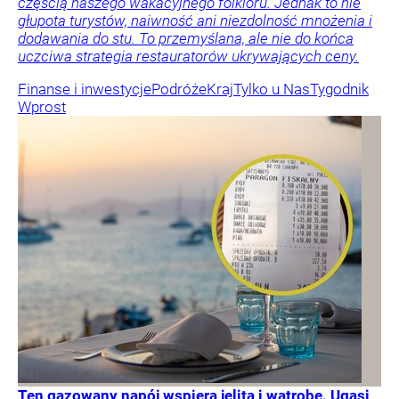
częścią naszego wakacyjnego folkloru. Jednak to nie
głupota turystów, naiwność ani niezdolność mnożenia i
dodawania do stu. To przemyślana, ale nie do końca
uczciwa strategia restauratorów ukrywających ceny.
Finanse i inwestycje
Podróże
Kraj
Tylko u Nas
Tygodnik
Wprost
Ten gazowany napój wspiera jelita i wątrobę. Ugasi