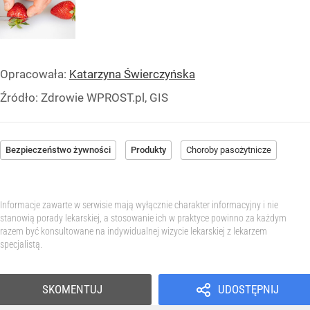
Opracowała:
Katarzyna Świerczyńska
Źródło:
Zdrowie WPROST.pl, GIS
Bezpieczeństwo żywności
Produkty
Choroby pasożytnicze
Informacje zawarte w serwisie mają wyłącznie charakter informacyjny i nie
stanowią porady lekarskiej, a stosowanie ich w praktyce powinno za każdym
razem być konsultowane na indywidualnej wizycie lekarskiej z lekarzem
specjalistą.
SKOMENTUJ
UDOSTĘPNIJ