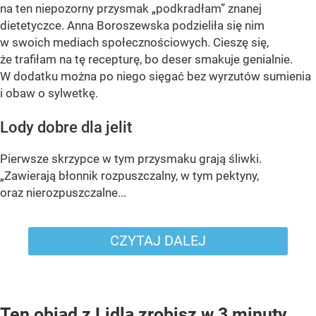
na ten niepozorny przysmak „podkradłam” znanej
dietetyczce. Anna Boroszewska podzieliła się nim
w swoich mediach społecznościowych. Cieszę się,
że trafiłam na tę recepturę, bo deser smakuje genialnie.
W dodatku można po niego sięgać bez wyrzutów sumienia
i obaw o sylwetkę.
Lody dobre dla jelit
Pierwsze skrzypce w tym przysmaku grają śliwki.
„Zawierają błonnik rozpuszczalny, w tym pektyny,
oraz nierozpuszczalne...
CZYTAJ DALEJ
Ten obiad z Lidla zrobisz w 3 minuty.