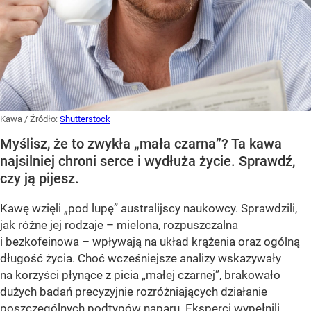
Kawa
/ Źródło:
Shutterstock
Myślisz, że to zwykła „mała czarna”? Ta kawa
najsilniej chroni serce i wydłuża życie. Sprawdź,
czy ją pijesz.
Kawę wzięli „pod lupę” australijscy naukowcy. Sprawdzili,
jak różne jej rodzaje – mielona, rozpuszczalna
i bezkofeinowa – wpływają na układ krążenia oraz ogólną
długość życia. Choć wcześniejsze analizy wskazywały
na korzyści płynące z picia „małej czarnej”, brakowało
dużych badań precyzyjnie rozróżniających działanie
poszczególnych podtypów naparu. Eksperci wypełnili