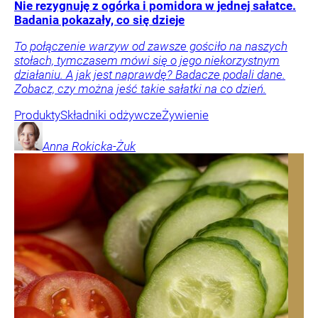
Nie rezygnuję z ogórka i pomidora w jednej sałatce.
Badania pokazały, co się dzieje
To połączenie warzyw od zawsze gościło na naszych
stołach, tymczasem mówi się o jego niekorzystnym
działaniu. A jak jest naprawdę? Badacze podali dane.
Zobacz, czy można jeść takie sałatki na co dzień.
Produkty
Składniki odżywcze
Żywienie
Anna
Rokicka-Żuk