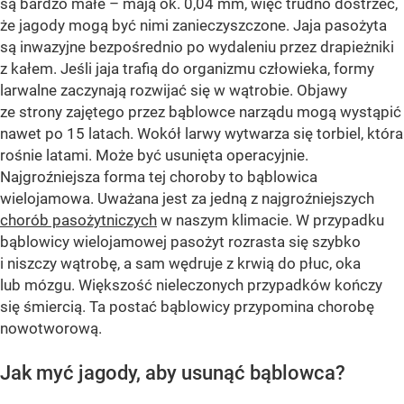
są bardzo małe – mają ok. 0,04 mm, więc trudno dostrzec,
że jagody mogą być nimi zanieczyszczone. Jaja pasożyta
są inwazyjne bezpośrednio po wydaleniu przez drapieżniki
z kałem. Jeśli jaja trafią do organizmu człowieka, formy
larwalne zaczynają rozwijać się w wątrobie. Objawy
ze strony zajętego przez bąblowce narządu mogą wystąpić
nawet po 15 latach. Wokół larwy wytwarza się torbiel, która
rośnie latami. Może być usunięta operacyjnie.
Najgroźniejsza forma tej choroby to bąblowica
wielojamowa. Uważana jest za jedną z najgroźniejszych
chorób pasożytniczych
w naszym klimacie. W przypadku
bąblowicy wielojamowej pasożyt rozrasta się szybko
i niszczy wątrobę, a sam wędruje z krwią do płuc, oka
lub mózgu. Większość nieleczonych przypadków kończy
się śmiercią. Ta postać bąblowicy przypomina chorobę
nowotworową.
Jak myć jagody, aby usunąć bąblowca?