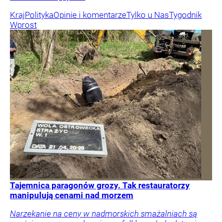
Kraj
Polityka
Opinie i komentarze
Tylko u Nas
Tygodnik
Wprost
Tajemnica paragonów grozy. Tak restauratorzy
manipulują cenami nad morzem
Narzekanie na ceny w nadmorskich smażalniach są