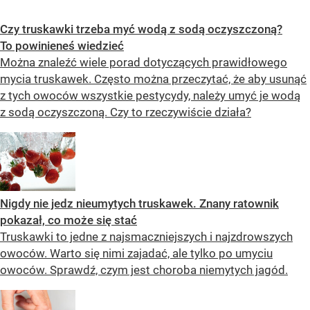
Czy truskawki trzeba myć wodą z sodą oczyszczoną?
To powinieneś wiedzieć
Można znaleźć wiele porad dotyczących prawidłowego
mycia truskawek. Często można przeczytać, że aby usunąć
z tych owoców wszystkie pestycydy, należy umyć je wodą
z sodą oczyszczoną. Czy to rzeczywiście działa?
Nigdy nie jedz nieumytych truskawek. Znany ratownik
pokazał, co może się stać
Truskawki to jedne z najsmaczniejszych i najzdrowszych
owoców. Warto się nimi zajadać, ale tylko po umyciu
owoców. Sprawdź, czym jest choroba niemytych jagód.