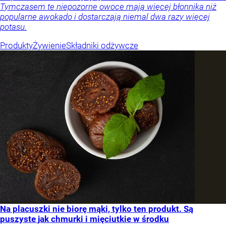
Tymczasem te niepozorne owoce mają więcej błonnika niż
popularne awokado i dostarczają niemal dwa razy więcej
potasu.
Produkty
Żywienie
Składniki odżywcze
Na placuszki nie biorę mąki, tylko ten produkt. Są
puszyste jak chmurki i mięciutkie w środku