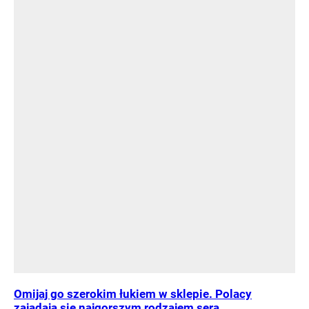
Omijaj go szerokim łukiem w sklepie. Polacy
zajadają się najgorszym rodzajem sera