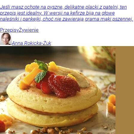
Jeśli masz ochotę na pyszne, delikatne placki z patelni, ten
przepis jest idealny. W wersji na kefirze biją na głowę
naleśniki i pankejki, choć nie zawierają grama mąki pszennej.
Przepisy
Żywienie
Anna
Rokicka-Żuk