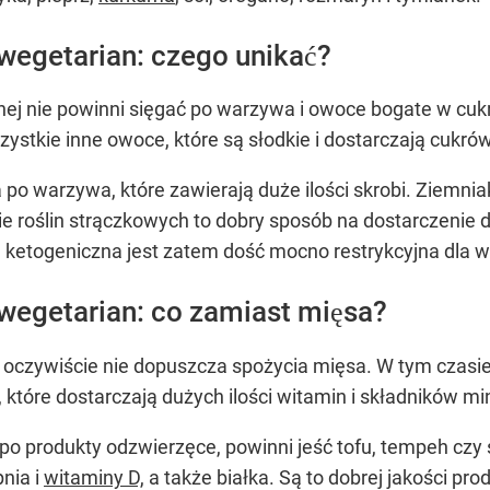
wegetarian: czego unikać?
nej nie powinni sięgać po warzywa i owoce bogate w cuk
szystkie inne owoce, które są słodkie i dostarczają cukró
a po warzywa, które zawierają duże ilości skrobi. Ziemnia
 roślin strączkowych to dobry sposób na dostarczenie do
ta ketogeniczna jest zatem dość mocno restrykcyjna dla 
wegetarian: co zamiast mięsa?
 oczywiście nie dopuszcza spożycia mięsa. W tym cza
 które dostarczają dużych ilości witamin i składników mi
 po produkty odzwierzęce, powinni jeść tofu, tempeh czy
pnia i
witaminy D,
a także białka. Są to dobrej jakości prod