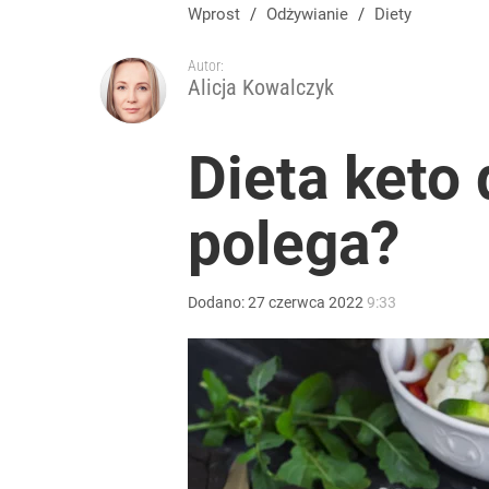
Wprost
/
Odżywianie
/
Diety
Autor:
Alicja Kowalczyk
Dieta keto
polega?
Dodano:
27
czerwca
2022
9:33