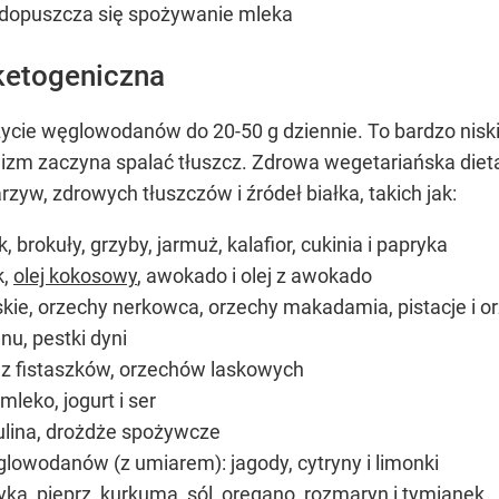
 dopuszcza się spożywanie mleka
ketogeniczna
życie węglowodanów do 20-50 g dziennie. To bardzo ni
nizm zaczyna spalać tłuszcz. Zdrowa wegetariańska diet
yw, zdrowych tłuszczów i źródeł białka, takich jak:
brokuły, grzyby, jarmuż, kalafior, cukinia i papryka
k,
olej kokosowy
, awokado i olej z awokado
kie, orzechy nerkowca, orzechy makadamia, pistacje i or
nu, pestki dyni
 z fistaszków, orzechów laskowych
leko, jogurt i ser
irulina, drożdże spożywcze
glowodanów (z umiarem): jagody, cytryny i limonki
yka, pieprz,
kurkuma
, sól, oregano, rozmaryn i tymianek.