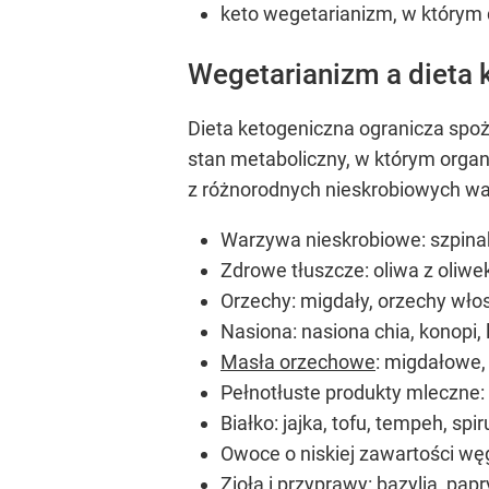
keto wegetarianizm, w którym
Wegetarianizm a dieta 
Dieta ketogeniczna ogranicza spo
stan metaboliczny, w którym orga
z różnorodnych nieskrobiowych warz
Warzywa nieskrobiowe: szpinak, 
Zdrowe tłuszcze: oliwa z oliwe
Orzechy: migdały, orzechy włos
Nasiona: nasiona chia, konopi, l
Masła orzechowe
: migdałowe,
Pełnotłuste produkty mleczne: m
Białko: jajka, tofu, tempeh, sp
Owoce o niskiej zawartości wę
Zioła i przyprawy: bazylia, papr