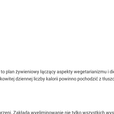
to plan żywieniowy łączący aspekty wegetarianizmu i die
owitej dziennej liczby kalorii powinno pochodzić z tłuszc
orzeni. Zakłada wyeliminowanie nie tylko wszystkich wy