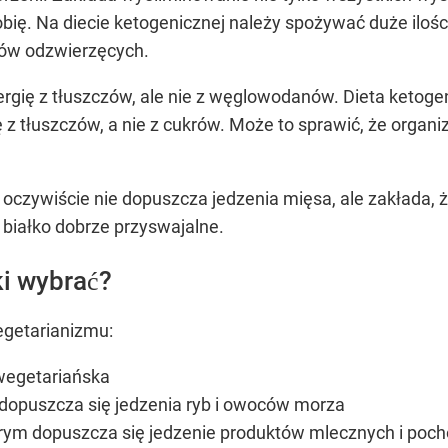
obię. Na diecie ketogenicznej należy spożywać duże iloś
tów odzwierzęcych.
energię z tłuszczów, ale nie z węglowodanów. Dieta keto
z tłuszczów, a nie z cukrów. Może to sprawić, że organi
oczywiście nie dopuszcza jedzenia mięsa, ale zakłada, ż
 białko dobrze przyswajalne.
i wybrać?
egetarianizmu:
wegetariańska
dopuszcza się jedzenia ryb i owoców morza
rym dopuszcza się jedzenie produktów mlecznych i poch