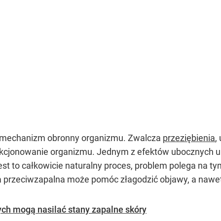
y mechanizm obronny organizmu. Zwalcza
przeziębienia
,
nkcjonowanie organizmu. Jednym z efektów ubocznych u
st to całkowicie naturalny proces, problem polega na tym
ieta przeciwzapalna może pomóc złagodzić objawy, a nawe
ych mogą nasilać stany zapalne skóry