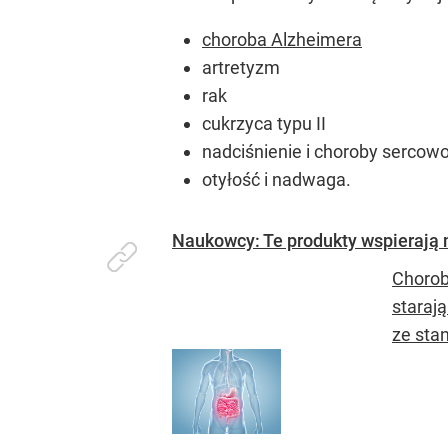
choroba Alzheimera
artretyzm
rak
cukrzyca typu II
nadciśnienie i choroby serco
otyłość i nadwaga.
Naukowcy: Te produkty wspierają m
Chorob
starają
ze sta