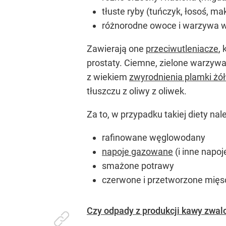
tłuste ryby (tuńczyk, łosoś, ma
różnorodne owoce i warzywa w 
Zawierają one
przeciwutleniacze
,
prostaty. Ciemne, zielone warzywa 
z wiekiem
zwyrodnienia plamki żół
tłuszczu z oliwy z oliwek.
Za to, w przypadku takiej diety nal
rafinowane węglowodany
napoje gazowane
(i inne napo
smażone potrawy
czerwone i przetworzone mięs
Czy odpady z produkcji kawy zwal