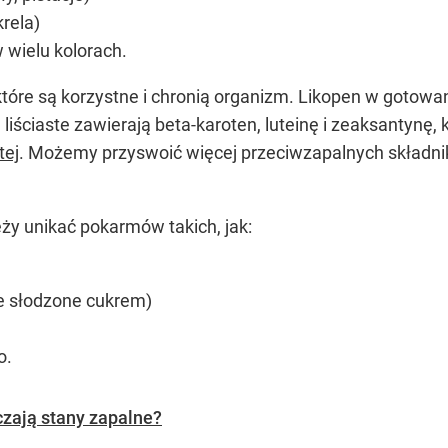
krela)
wielu kolorach.
 które są korzystne i chronią organizm. Likopen w gotowa
liściaste zawierają beta-karoten, luteinę i zeaksantynę
tej
. Możemy przyswoić więcej przeciwzapalnych składni
eży unikać pokarmów takich, jak:
je słodzone cukrem)
o.
czają stany zapalne?