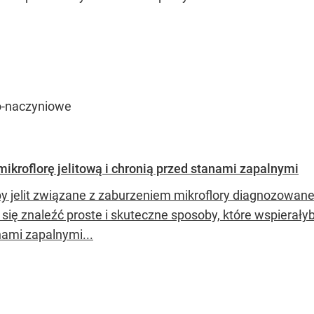
wo-naczyniowe
ikroflorę jelitową i chronią przed stanami zapalnymi
y jelit związane z zaburzeniem mikroflory diagnozowane 
 się znaleźć proste i skuteczne sposoby, które wspierały
nami zapalnymi...