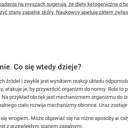
adania na myszach sugerują, że diety ketogeniczne o b
zyć stany zapalne skóry. Naukowcy apelują zatem zwłasz
ie. Co się wtedy dzieje?
h źródeł i zwykle jest wynikiem reakcji układu odporno
, atakuje je, by przywrócić organizm do normy. Robi to p
. Na przykład obrzęk jest mechanizmem organizmu do iz
palnego ciało rozwija mechanizmy obronne. Uraz zostaje 
 się wrogiem. Może objawiać się na różne sposoby w ca
est z przewlekłym stanem zapalnym: