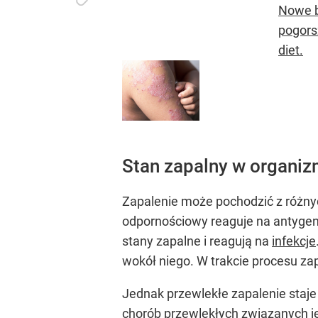
Nowe b
pogors
diet.
Stan zapalny w organizm
Zapalenie może pochodzić z różnyc
odpornościowy reaguje na antygeny
stany zapalne i reagują na
infekcje
wokół niego. W trakcie procesu za
Jednak przewlekłe zapalenie staje
chorób przewlekłych związanych j