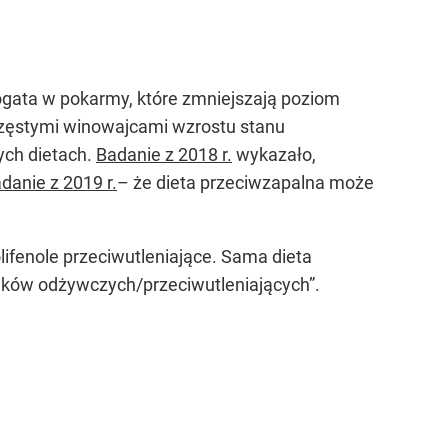
ogata w pokarmy, które zmniejszają poziom
 częstymi winowajcami wzrostu stanu
ych dietach.
Badanie z 2018 r.
wykazało,
danie z 2019 r.
– że dieta przeciwzapalna może
ifenole przeciwutleniające. Sama dieta
ników odżywczych/przeciwutleniających”.