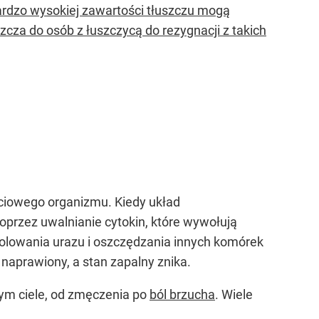
ardzo wysokiej zawartości tłuszczu mogą
cza do osób z łuszczycą do rezygnacji z takich
ściowego organizmu. Kiedy układ
oprzez uwalnianie cytokin, które wywołują
olowania urazu i oszczędzania innych komórek
naprawiony, a stan zapalny znika.
łym ciele, od zmęczenia po
ból brzucha
. Wiele