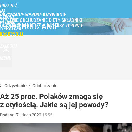
PRZEJDŹ
NA
ODŻYWIANIE WPROST
STRONĘ
ŻYWIENIE
ODCHUDZANIE
DIETY
SKŁADNIKI
GŁÓWNĄ
ODCHUDZANIE
ODŻYWCZE
PRODUKTY
PRZEPISY
ZDROWIE
WPROST.PL
UBSKRYBUJ
ZALOGUJ
MENU
Odżywianie
/
Odchudzanie
Aż 25 proc. Polaków zmaga się
z otyłością. Jakie są jej powody?
Dodano:
7
lutego
2020
15:55