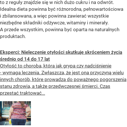
to z reguły znajdzie się w nich dużo cukru i na odwrót.
Idealna dieta powinna być różnorodna, pełnowartościowa
i zbilansowana, a więc powinna zawierać wszystkie
niezbędne składniki odżywcze, witaminy i minerały.
A przede wszystkim, powinna być oparta na naturalnych
produktach.
Eksperci: Nieleczenie otyłości skutkuje skróceniem życia
średnio od 14 do 17 lat
Otyłość to choroba, która jak grypa czy nadciśnienie
- wymaga leczenia. Zwłaszcza, że jest ona przyczyną wielu
innych chorób, które prowadzą do poważnego pogorszenia
stanu zdrowia, a także przedwczesnej śmierci. Czas
przestać traktować...