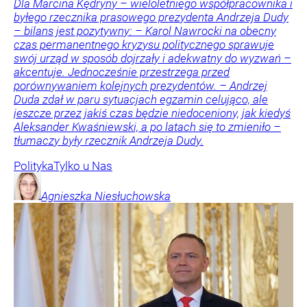
Dla Marcina Kędryny – wieloletniego współpracownika i
byłego rzecznika prasowego prezydenta Andrzeja Dudy
– bilans jest pozytywny: – Karol Nawrocki na obecny
czas permanentnego kryzysu politycznego sprawuje
swój urząd w sposób dojrzały i adekwatny do wyzwań –
akcentuje. Jednocześnie przestrzega przed
porównywaniem kolejnych prezydentów. – Andrzej
Duda zdał w paru sytuacjach egzamin celująco, ale
jeszcze przez jakiś czas będzie niedoceniony, jak kiedyś
Aleksander Kwaśniewski, a po latach się to zmieniło –
tłumaczy były rzecznik Andrzeja Dudy.
Polityka
Tylko u Nas
Agnieszka
Niesłuchowska