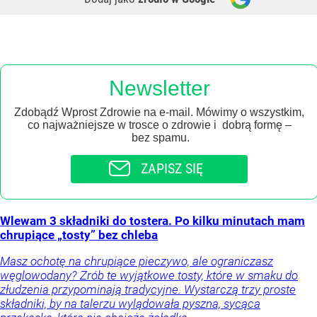
Newsletter
Zdobądź Wprost Zdrowie na e-mail. Mówimy o wszystkim,
co najważniejsze w trosce o zdrowie i dobrą formę –
bez spamu.
ZAPISZ SIĘ
Wlewam 3 składniki do tostera. Po kilku minutach mam
chrupiące „tosty” bez chleba
Masz ochotę na chrupiące pieczywo, ale ograniczasz
węglowodany? Zrób te wyjątkowe tosty, które w smaku do
złudzenia przypominają tradycyjne. Wystarczą trzy proste
składniki, by na talerzu wylądowała pyszna, sycąca