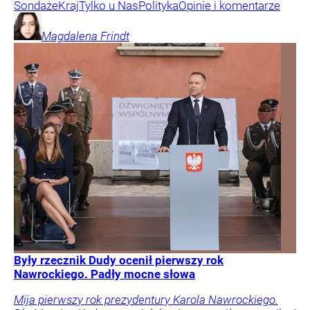
Sondaże
Kraj
Tylko u Nas
Polityka
Opinie i komentarze
Magdalena
Frindt
Były rzecznik Dudy ocenił pierwszy rok
Nawrockiego. Padły mocne słowa
Mija pierwszy rok prezydentury Karola Nawrockiego.