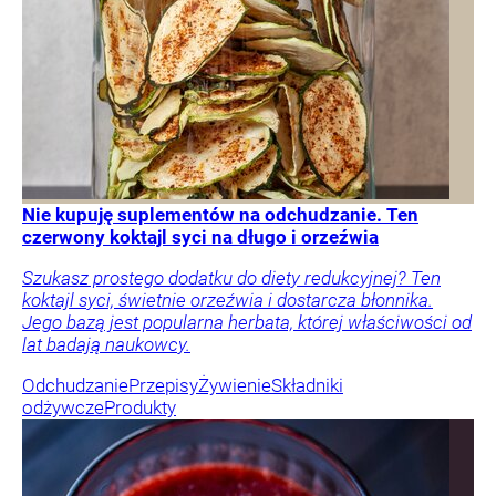
Nie kupuję suplementów na odchudzanie. Ten
czerwony koktajl syci na długo i orzeźwia
Szukasz prostego dodatku do diety redukcyjnej? Ten
koktajl syci, świetnie orzeźwia i dostarcza błonnika.
Jego bazą jest popularna herbata, której właściwości od
lat badają naukowcy.
Odchudzanie
Przepisy
Żywienie
Składniki
odżywcze
Produkty