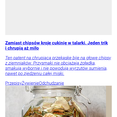
Zamiast chipsów kroję cukinię w talarki. Jeden trik
i chrupią aż miło
Ten patent na chrupiącą przekąskę bije na głowę chipsy
z ziemniaków. Przysmaki nie obciążają żołądka,
smakują wybornie i nie powodują wyrzutów sumienia,
nawet po zjedzeniu całej miski.
Przepisy
Żywienie
Odchudzanie