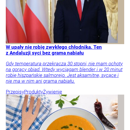
W upały nie robię zwykłego chłodnika. Ten
z Andaluzji syci bez grama nabiału
Gdy temperatura przekracza 30 stopni, nie mam ochoty
na gorący obiad. Wtedy wyciągam blender i w 20 minut
robię hiszpańskie salmorejo. Jest aksamitne, sycące i
nie ma w nim ani grama nabiału.
Przepisy
Produkty
Żywienie