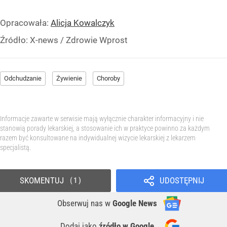
Opracowała:
Alicja Kowalczyk
Źródło:
X-news
/
Zdrowie Wprost
Odchudzanie
Żywienie
Choroby
Informacje zawarte w serwisie mają wyłącznie charakter informacyjny i nie
stanowią porady lekarskiej, a stosowanie ich w praktyce powinno za każdym
razem być konsultowane na indywidualnej wizycie lekarskiej z lekarzem
specjalistą.
SKOMENTUJ
UDOSTĘPNIJ
1
Obserwuj nas
w
Google News
Dodaj jako
źródło w Google