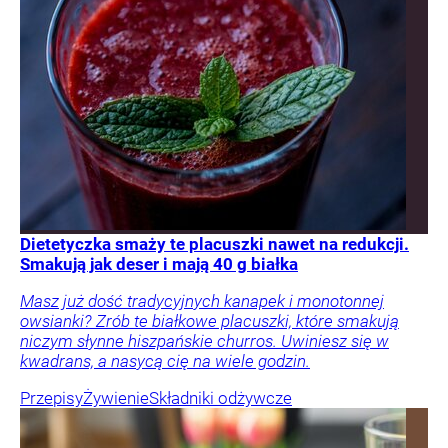
Dietetyczka smaży te placuszki nawet na redukcji.
Smakują jak deser i mają 40 g białka
Masz już dość tradycyjnych kanapek i monotonnej
owsianki? Zrób te białkowe placuszki, które smakują
niczym słynne hiszpańskie churros. Uwiniesz się w
kwadrans, a nasycą cię na wiele godzin.
Przepisy
Żywienie
Składniki odżywcze