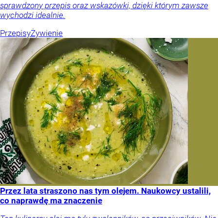
sprawdzony przepis oraz wskazówki, dzięki którym zawsze
wychodzi idealnie.
Przepisy
Żywienie
Przez lata straszono nas tym olejem. Naukowcy ustalili,
co naprawdę ma znaczenie