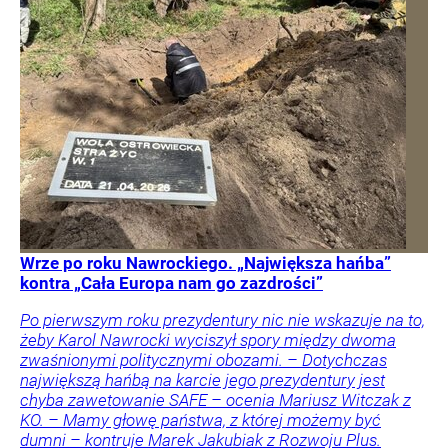
Wrze po roku Nawrockiego. „Największa hańba”
kontra „Cała Europa nam go zazdrości”
Po pierwszym roku prezydentury nic nie wskazuje na to,
żeby Karol Nawrocki wyciszył spory między dwoma
zwaśnionymi politycznymi obozami. – Dotychczas
największą hańbą na karcie jego prezydentury jest
chyba zawetowanie SAFE – ocenia Mariusz Witczak z
KO. – Mamy głowę państwa, z której możemy być
dumni – kontruje Marek Jakubiak z Rozwoju Plus.