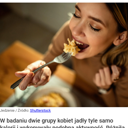
Jedzenie
/ Źródło:
Shutterstock
W badaniu dwie grupy kobiet jadły tyle samo
kalorii i wykonywały podobną aktywność. Różniła