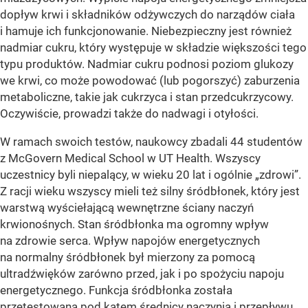
dopływ krwi i składników odżywczych do narządów ciała
i hamuje ich funkcjonowanie. Niebezpieczny jest również
nadmiar cukru, który występuje w składzie większości tego
typu produktów. Nadmiar cukru podnosi poziom glukozy
we krwi, co może powodować (lub pogorszyć) zaburzenia
metaboliczne, takie jak cukrzyca i stan przedcukrzycowy.
Oczywiście, prowadzi także do nadwagi i otyłości.
W ramach swoich testów, naukowcy zbadali 44 studentów
z McGovern Medical School w UT Health. Wszyscy
uczestnicy byli niepalący, w wieku 20 lat i ogólnie „zdrowi”.
Z racji wieku wszyscy mieli też silny śródbłonek, który jest
warstwą wyściełającą wewnętrzne ściany naczyń
krwionośnych. Stan śródbłonka ma ogromny wpływ
na zdrowie serca. Wpływ napojów energetycznych
na normalny śródbłonek był mierzony za pomocą
ultradźwięków zarówno przed, jak i po spożyciu napoju
energetycznego. Funkcja śródbłonka została
przetestowana pod kątem średnicy naczynia i przepływu