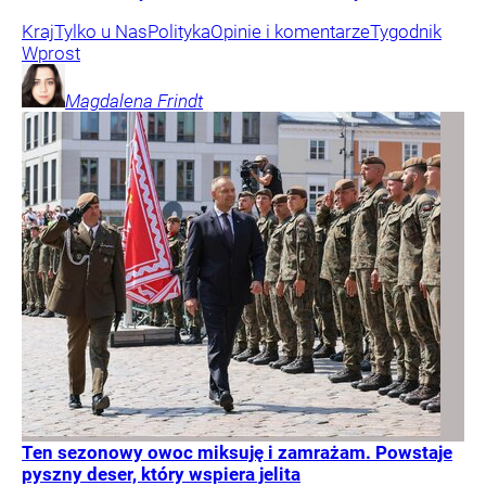
Kraj
Tylko u Nas
Polityka
Opinie i komentarze
Tygodnik
Wprost
Magdalena
Frindt
Ten sezonowy owoc miksuję i zamrażam. Powstaje
pyszny deser, który wspiera jelita