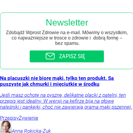
Newsletter
Zdobądź Wprost Zdrowie na e-mail. Mówimy o wszystkim,
co najważniejsze w trosce o zdrowie i dobrą formę –
bez spamu.
ZAPISZ SIĘ
Na placuszki nie biorę mąki, tylko ten produkt. Są
puszyste jak chmurki i mięciutkie w środku
Jeśli masz ochotę na pyszne, delikatne placki z patelni, ten
przepis jest idealny. W wersji na kefirze biją na głowę
naleśniki i pankejki, choć nie zawierają grama mąki pszennej.
Przepisy
Żywienie
Anna
Rokicka-Żuk