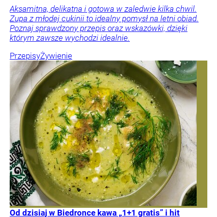
Aksamitna, delikatna i gotowa w zaledwie kilka chwil.
Zupa z młodej cukinii to idealny pomysł na letni obiad.
Poznaj sprawdzony przepis oraz wskazówki, dzięki
którym zawsze wychodzi idealnie.
Przepisy
Żywienie
Od dzisiaj w Biedronce kawa „1+1 gratis” i hit