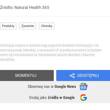
Źródło:
Natural Health 365
Produkty
Żywienie
Choroby
Informacje zawarte w serwisie mają wyłącznie charakter informacyjny i nie
stanowią porady lekarskiej, a stosowanie ich w praktyce powinno za każdym
razem być konsultowane na indywidualnej wizycie lekarskiej z lekarzem
specjalistą.
SKOMENTUJ
UDOSTĘPNIJ
Obserwuj nas
w
Google News
Dodaj jako
źródło w Google