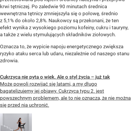
krwi tętniczej. Po zaledwie 90 minutach średnica
wewnętrzna tętnicy zmniejszyła się o połowę, średnio
z 5,1% do około 2,8%. Naukowcy są przekonani, że ten
efekt wynika z wysokiego poziomu kofeiny, cukru i tauryny,
a także z wielu stymulujących składników ziołowych.
Oznacza to, że wypicie napoju energetycznego zwiększa
ryzyko ataku serca lub udaru, niezależnie od naszego stanu
zdrowia.
Cukrzyca nie pyta o wiek. Ale o styl życia – już tak
Może powoli rozwijać się latami, a my długo
bagatelizujemy jej objawy. Cukrzyca typu 2. jest
powszechnym problemem, ale to nie oznacza, że nie można
się przed nią uchronić.