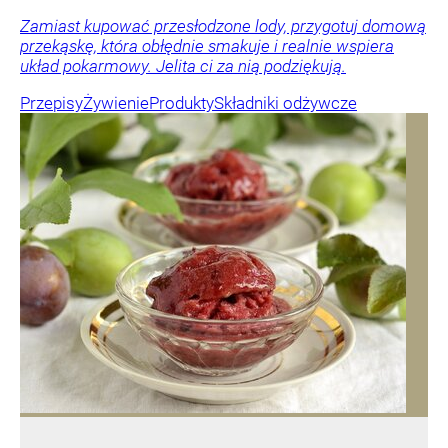
Zamiast kupować przesłodzone lody, przygotuj domową
przekąskę, która obłędnie smakuje i realnie wspiera
układ pokarmowy. Jelita ci za nią podziękują.
Przepisy
Żywienie
Produkty
Składniki odżywcze