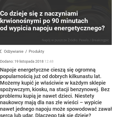
Co dzieje się z naczyniami
krwionośnymi po 90 minutach
od wypicia napoju energetycznego?
Napój w puszcze
Źródło:
Pexels
/
Breakingpic
Odżywianie
/
Produkty
Dodano:
19
listopada
2018
12:48
Napoje energetyczne cieszą się ogromną
popularnością już od dobrych kilkunastu lat.
Możemy kupić je właściwie w każdym sklepie
spożywczym, kiosku, na stacji benzynowej. Bez
problemu kupią je nawet dzieci. Niestety
naukowcy mają dla nas złe wieści – wypicie
nawet jednego napoju może spowodować zawał
serca lub udar. Dlaczego tak się dzieje?