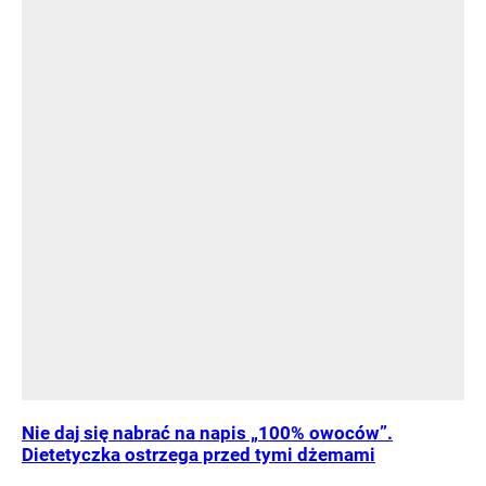
Nie daj się nabrać na napis „100% owoców”.
Dietetyczka ostrzega przed tymi dżemami