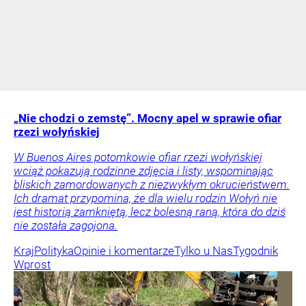
„Nie chodzi o zemstę”. Mocny apel w sprawie ofiar
rzezi wołyńskiej
W Buenos Aires potomkowie ofiar rzezi wołyńskiej
wciąż pokazują rodzinne zdjęcia i listy, wspominając
bliskich zamordowanych z niezwykłym okrucieństwem.
Ich dramat przypomina, że dla wielu rodzin Wołyń nie
jest historią zamkniętą, lecz bolesną raną, która do dziś
nie została zagojona.
Kraj
Polityka
Opinie i komentarze
Tylko u Nas
Tygodnik
Wprost