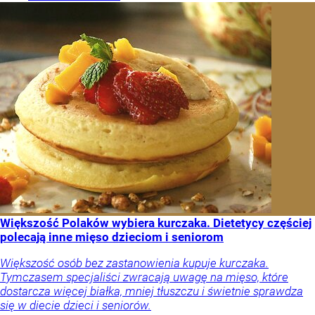
Większość Polaków wybiera kurczaka. Dietetycy częściej
polecają inne mięso dzieciom i seniorom
Większość osób bez zastanowienia kupuje kurczaka.
Tymczasem specjaliści zwracają uwagę na mięso, które
dostarcza więcej białka, mniej tłuszczu i świetnie sprawdza
się w diecie dzieci i seniorów.