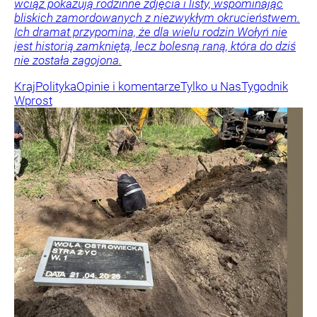
wciąż pokazują rodzinne zdjęcia i listy, wspominając
bliskich zamordowanych z niezwykłym okrucieństwem.
Ich dramat przypomina, że dla wielu rodzin Wołyń nie
jest historią zamkniętą, lecz bolesną raną, która do dziś
nie została zagojona.
Kraj
Polityka
Opinie i komentarze
Tylko u Nas
Tygodnik
Wprost