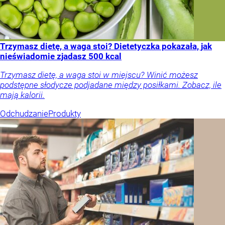
Trzymasz dietę, a waga stoi? Dietetyczka pokazała, jak
nieświadomie zjadasz 500 kcal
Trzymasz dietę, a waga stoi w miejscu? Winić możesz
podstępne słodycze podjadane między posiłkami. Zobacz, ile
mają kalorii.
Odchudzanie
Produkty