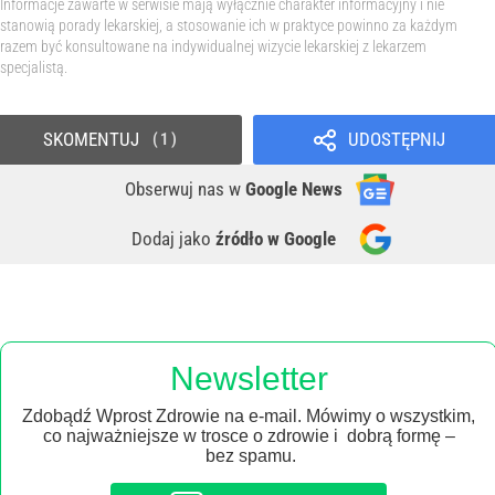
Informacje zawarte w serwisie mają wyłącznie charakter informacyjny i nie
stanowią porady lekarskiej, a stosowanie ich w praktyce powinno za każdym
razem być konsultowane na indywidualnej wizycie lekarskiej z lekarzem
specjalistą.
SKOMENTUJ
UDOSTĘPNIJ
1
Obserwuj nas
w
Google News
Dodaj jako
źródło w Google
Newsletter
Zdobądź Wprost Zdrowie na e-mail. Mówimy o wszystkim,
co najważniejsze w trosce o zdrowie i dobrą formę –
bez spamu.