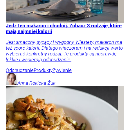
Jedz ten makaron i chudnij. Zobacz 3 rodzaje, które
mają najmniej kalorii
Jest smaczny, sycący i wygodny. Niestety, makaron ma
też sporo kalorii. Dlatego wieczorem i na redukcji warto
wybierać konkretny rodzaj. Te produkty są naprawdę
lekkie i wspierają odchudzanie.
Odchudzanie
Produkty
Żywienie
Anna
Rokicka-Żuk