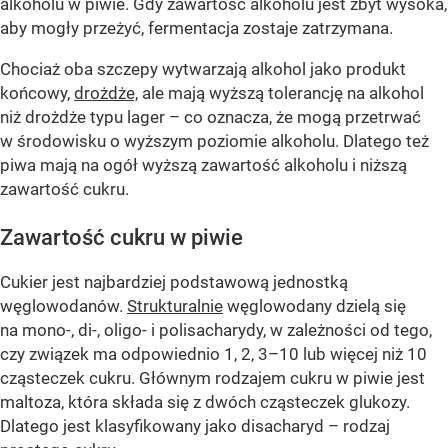
alkoholu w piwie. Gdy zawartość alkoholu jest zbyt wysoka,
aby mogły przeżyć, fermentacja zostaje zatrzymana.
Chociaż oba szczepy wytwarzają alkohol jako produkt
końcowy,
drożdże,
ale mają wyższą tolerancję na alkohol
niż drożdże typu lager – co oznacza, że mogą przetrwać
w środowisku o wyższym poziomie alkoholu. Dlatego też
piwa mają na ogół wyższą zawartość alkoholu i niższą
zawartość cukru.
Zawartość cukru w piwie
Cukier jest najbardziej podstawową jednostką
węglowodanów.
Strukturalnie
węglowodany dzielą się
na mono-, di-, oligo- i polisacharydy, w zależności od tego,
czy związek ma odpowiednio 1, 2, 3–10 lub więcej niż 10
cząsteczek cukru. Głównym rodzajem cukru w piwie jest
maltoza, która składa się z dwóch cząsteczek glukozy.
Dlatego jest klasyfikowany jako disacharyd – rodzaj