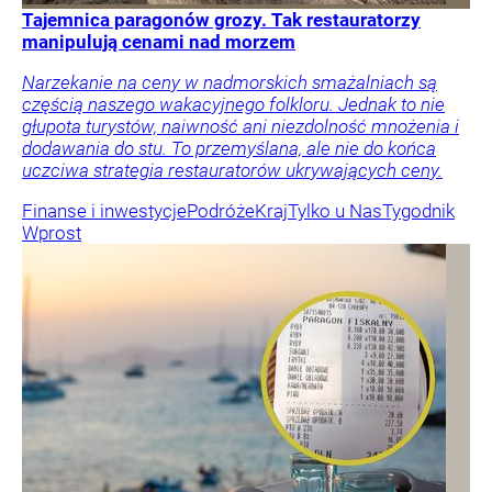
Tajemnica paragonów grozy. Tak restauratorzy
manipulują cenami nad morzem
Narzekanie na ceny w nadmorskich smażalniach są
częścią naszego wakacyjnego folkloru. Jednak to nie
głupota turystów, naiwność ani niezdolność mnożenia i
dodawania do stu. To przemyślana, ale nie do końca
uczciwa strategia restauratorów ukrywających ceny.
Finanse i inwestycje
Podróże
Kraj
Tylko u Nas
Tygodnik
Wprost