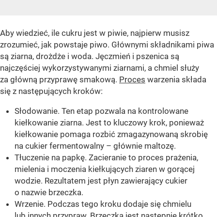
Aby wiedzieć, ile cukru jest w piwie, najpierw musisz
zrozumieć, jak powstaje piwo. Głównymi składnikami piwa
są ziarna, drożdże i woda. Jęczmień i pszenica są
najczęściej wykorzystywanymi ziarnami, a chmiel służy
za główną przyprawę smakową.
Proces
warzenia składa
się z następujących kroków:
Słodowanie. Ten etap pozwala na kontrolowane
kiełkowanie ziarna. Jest to kluczowy krok, ponieważ
kiełkowanie pomaga rozbić zmagazynowaną skrobię
na cukier fermentowalny – głównie maltozę.
Tłuczenie na papkę. Zacieranie to proces prażenia,
mielenia i moczenia kiełkujących ziaren w gorącej
wodzie. Rezultatem jest płyn zawierający cukier
o nazwie brzeczka.
Wrzenie. Podczas tego kroku dodaje się chmielu
lub innych przypraw. Brzeczka jest następnie krótko