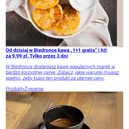
Od dzisiaj w Biedronce kawa „1+1 gratis” i hit
za 9,99 zł. Tylko przez 3 dni
W Biedronce dostaniesz kawę popularnych marek w
bardzo korzystnej cenie. Zobacz, jakie warunki musisz
spełnić, żeby kupić ten produkt za ułamek ceny.
Produkty
Żywienie