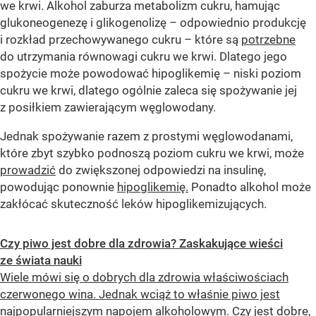
we krwi. Alkohol zaburza metabolizm cukru, hamując
glukoneogenezę i glikogenolizę – odpowiednio produkcję
i rozkład przechowywanego cukru – które są
potrzebne
do utrzymania równowagi cukru we krwi. Dlatego jego
spożycie może powodować hipoglikemię – niski poziom
cukru we krwi, dlatego ogólnie zaleca się spożywanie jej
z posiłkiem zawierającym węglowodany.
Jednak spożywanie razem z prostymi węglowodanami,
które zbyt szybko podnoszą poziom cukru we krwi, może
prowadzić
do zwiększonej odpowiedzi na insulinę,
powodując ponownie
hipoglikemię.
Ponadto alkohol może
zakłócać skuteczność leków hipoglikemizujących.
Czy piwo jest dobre dla zdrowia? Zaskakujące wieści
ze świata nauki
Wiele mówi się o dobrych dla zdrowia właściwościach
czerwonego wina. Jednak wciąż to właśnie piwo jest
najpopularniejszym napojem alkoholowym. Czy jest dobre,