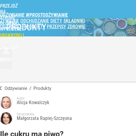
PRZEJDŹ
NA
ODŻYWIANIE WPROST
STRONĘ
ŻYWIENIE
ODCHUDZANIE
DIETY
SKŁADNIKI
GŁÓWNĄ
PRODUKTY
ODŻYWCZE
PRODUKTY
PRZEPISY
ZDROWIE
WPROST.PL
UBSKRYBUJ
ZALOGUJ
MENU
Odżywianie
/
Produkty
Autor:
Alicja Kowalczyk
Opracowała:
Małgorzata Rapiej-Szczęsna
Ile cukru ma piwo?