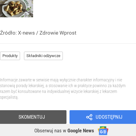
Źródło:
X-news
/
Zdrowie Wprost
Produkty
Składniki odżywcze
Informacje zawarte w serwisie mają wyłącznie charakter informacyjny i nie
stanowią porady lekarskiej, a stosowanie ich w praktyce powinno za każdym
razem być konsultowane na indywidualnej wizycie lekarskiej z lekarzem
specjalistą.
SKOMENTUJ
UDOSTĘPNIJ
Obserwuj nas
w
Google News