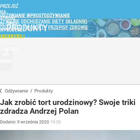
PRZEJDŹ
NA
ODŻYWIANIE WPROST
STRONĘ
ŻYWIENIE
ODCHUDZANIE
DIETY
SKŁADNIKI
GŁÓWNĄ
PRODUKTY
ODŻYWCZE
PRODUKTY
PRZEPISY
ZDROWIE
WPROST.PL
UBSKRYBUJ
ZALOGUJ
MENU
Odżywianie
/
Produkty
Jak zrobić tort urodzinowy? Swoje triki
zdradza Andrzej Polan
Dodano:
9
września
2020
19:30