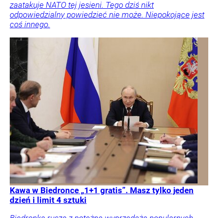
zaatakuje NATO tej jesieni. Tego dziś nikt
odpowiedzialny powiedzieć nie może. Niepokojące jest
coś innego.
Kawa w Biedronce „1+1 gratis”. Masz tylko jeden
dzień i limit 4 sztuki