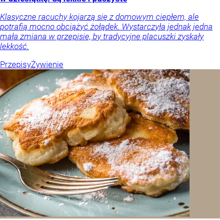
Klasyczne racuchy kojarzą się z domowym ciepłem, ale
potrafią mocno obciążyć żołądek. Wystarczyła jednak jedna
mała zmiana w przepisie, by tradycyjne placuszki zyskały
lekkość.
Przepisy
Żywienie