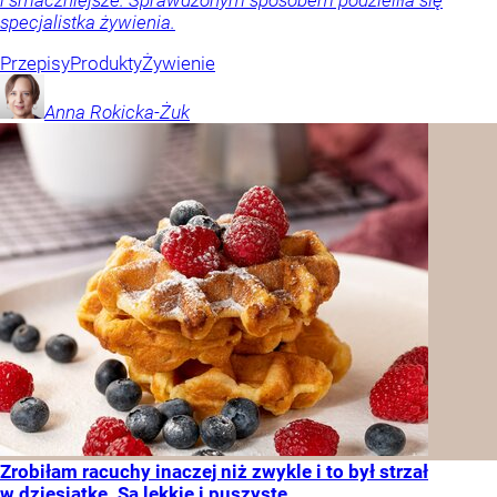
i smaczniejsze. Sprawdzonym sposobem podzieliła się
specjalistka żywienia.
Przepisy
Produkty
Żywienie
Anna
Rokicka-Żuk
Zrobiłam racuchy inaczej niż zwykle i to był strzał
w dziesiątkę. Są lekkie i puszyste