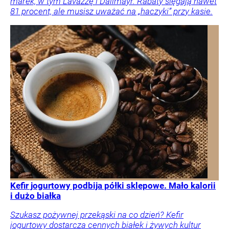
marek, w tym Lavazzę i Dallmayr. Rabaty sięgają nawet
81 procent, ale musisz uważać na „haczyki” przy kasie.
Kefir jogurtowy podbija półki sklepowe. Mało kalorii
i dużo białka
Szukasz pożywnej przekąski na co dzień? Kefir
jogurtowy dostarcza cennych białek i żywych kultur