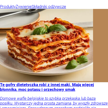
Produkty
Żywienie
Składniki odżywcze
Te gofry dietetyczka robi z innej mąki. Mają więcej
błonnika, moc potasu i orzechowy smak
Domowe wafle belgijskie to szybka przekąska lub baza
posiłku. Wystarczy jedna prosta zamiana, by wyszły zdrowsze