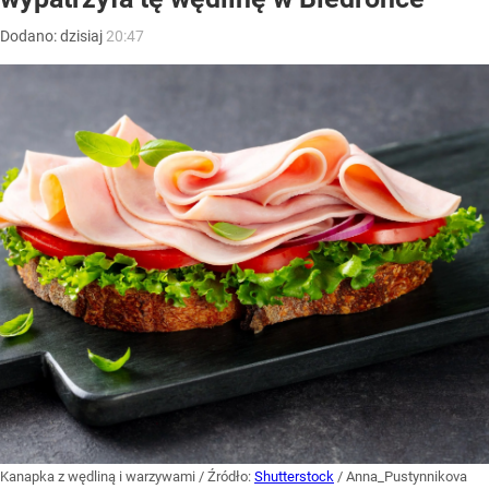
Dodano:
dzisiaj
20:47
Kanapka z wędliną i warzywami
/ Źródło:
Shutterstock
/
Anna_Pustynnikova