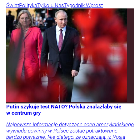
Świat
Polityka
Tylko u Nas
Tygodnik Wprost
Putin szykuje test NATO? Polska znalazłaby się
w centrum gry
Najnowsze informacje dotyczące ocen amerykańskiego
wywiadu powinny w Polsce zostać potraktowane
bardzo poważnie. Nie dlatego, że oznaczają, iż Rosja