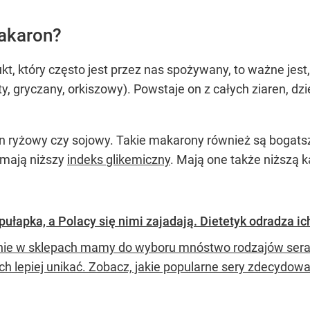
akaron?
kt, który często jest przez nas spożywany, to ważne jest
y, gryczany, orkiszowy). Powstaje on z całych ziaren, dzi
on ryżowy czy sojowy. Takie makarony również są bogat
ż mają niższy
indeks glikemiczny
. Mają one także niższą 
pułapka, a Polacy się nimi zajadają. Dietetyk odradza i
nie w sklepach mamy do wyboru mnóstwo rodzajów sera. W
ch lepiej unikać. Zobacz, jakie popularne sery zdecydowa