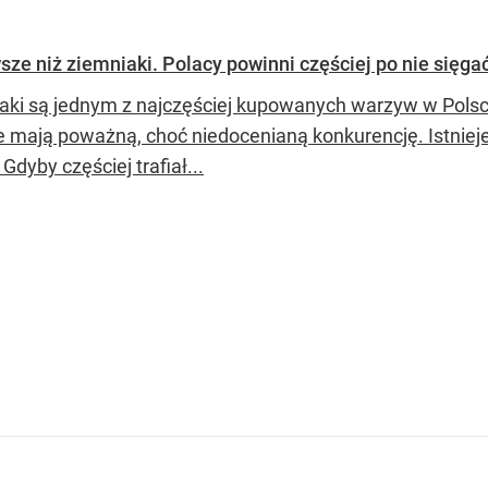
sze niż ziemniaki. Polacy powinni częściej po nie sięgać
aki są jednym z najczęściej kupowanych warzyw w Polsce
le mają poważną, choć niedocenianą konkurencję. Istnieje
 Gdyby częściej trafiał...