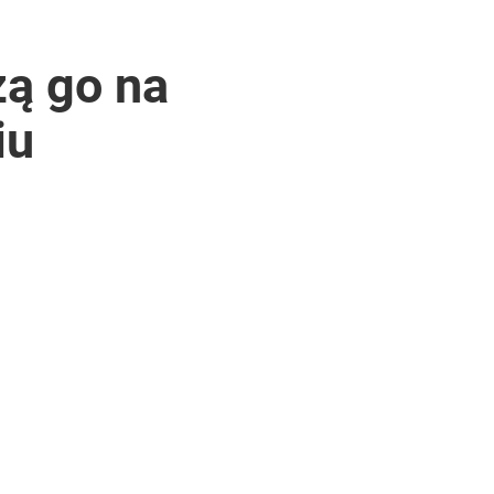
zą go na
iu