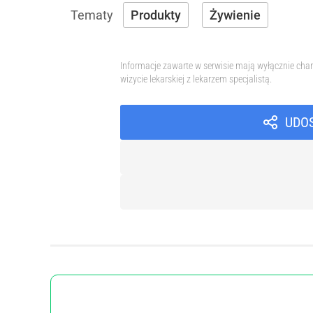
Produkty
Żywienie
Informacje zawarte w serwisie mają wyłącznie char
wizycie lekarskiej z lekarzem specjalistą.
UDO