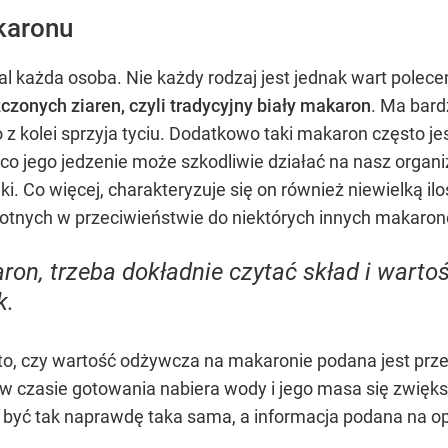
karonu
l każda osoba. Nie każdy rodzaj jest jednak wart polec
zonych ziaren, czyli tradycyjny biały makaron
. Ma bard
co z kolei sprzyja tyciu. Dodatkowo taki makaron często j
zez co jego jedzenie może szkodliwie działać na nasz or
niki. Co więcej, charakteryzuje się on również niewielką
wotnych w przeciwieństwie do niektórych innych makaro
on, trzeba dokładnie czytać skład i wart
k.
 to, czy wartość odżywcza na makaronie podana jest pr
w czasie gotowania nabiera wody i jego masa się zwięks
yć tak naprawdę taka sama, a informacja podana na opa