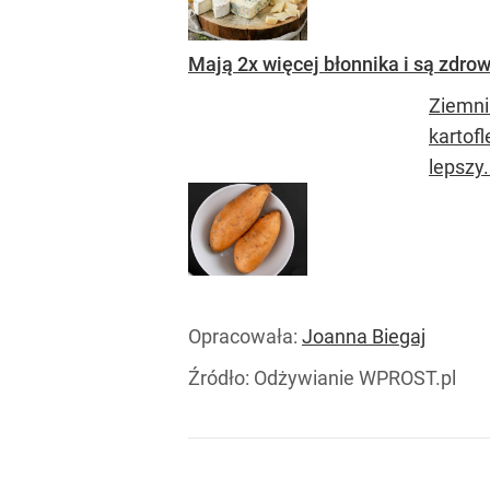
Mają 2x więcej błonnika i są zdrow
Ziemni
kartof
lepszy.
Opracowała:
Joanna Biegaj
Źródło:
Odżywianie WPROST.pl