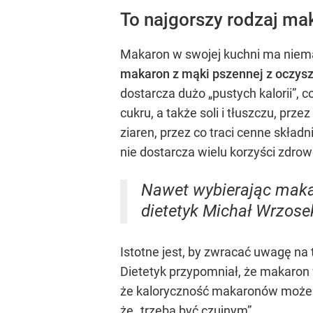
To najgorszy rodzaj ma
Makaron w swojej kuchni ma niema
makaron z mąki pszennej z oczyszc
dostarcza dużo „pustych kalorii”, 
cukru, a także soli i tłuszczu, pr
ziaren, przez co traci cenne skład
nie dostarcza wielu korzyści zdro
Nawet wybierając makar
dietetyk Michał Wrzose
Istotne jest, by zwracać uwagę na
Dietetyk przypomniał, że makaron 
że kaloryczność makaronów może b
że „trzeba być czujnym”.