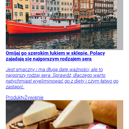
Omijaj go szerokim łukiem w sklepie. Polacy
zajadają się najgorszym rodzajem sera
Jest smaczny i ma długą datę ważności, ale to
najgorszy rodzaj sera. Sprawdź, dlaczego warto
natychmiast wyeliminować go z diety i czym łatwo go
zastąpić.
Produkty
Żywienie