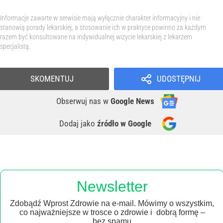
Informacje zawarte w serwisie mają wyłącznie charakter informacyjny i nie
stanowią porady lekarskiej, a stosowanie ich w praktyce powinno za każdym
razem być konsultowane na indywidualnej wizycie lekarskiej z lekarzem
specjalistą.
SKOMENTUJ
UDOSTĘPNIJ
Obserwuj nas
w
Google News
Dodaj jako
źródło w Google
Newsletter
Zdobądź Wprost Zdrowie na e-mail. Mówimy o wszystkim,
co najważniejsze w trosce o zdrowie i dobrą formę –
bez spamu.