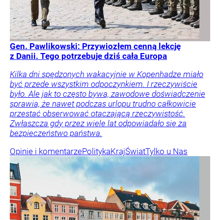
Gen. Pawlikowski: Przywiozłem cenną lekcję
z Danii. Tego potrzebuje dziś cała Europa
Kilka dni spędzonych wakacyjnie w Kopenhadze miało
być przede wszystkim odpoczynkiem. I rzeczywiście
było. Ale jak to często bywa, zawodowe doświadczenie
sprawia, że nawet podczas urlopu trudno całkowicie
przestać obserwować otaczającą rzeczywistość.
Zwłaszcza gdy przez wiele lat odpowiadało się za
bezpieczeństwo państwa.
Opinie i komentarze
Polityka
Kraj
Świat
Tylko u Nas