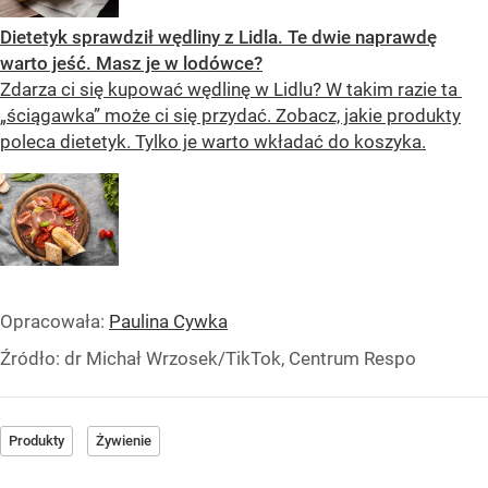
Dietetyk sprawdził wędliny z Lidla. Te dwie naprawdę
warto jeść. Masz je w lodówce?
Zdarza ci się kupować wędlinę w Lidlu? W takim razie ta
„ściągawka” może ci się przydać. Zobacz, jakie produkty
poleca dietetyk. Tylko je warto wkładać do koszyka.
Opracowała:
Paulina Cywka
Źródło:
dr Michał Wrzosek/TikTok, Centrum Respo
Produkty
Żywienie