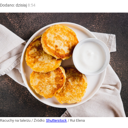
Dodano:
dzisiaj
8:54
Racuchy na talerzu
/ Źródło:
Shutterstock
/
Rui Elena