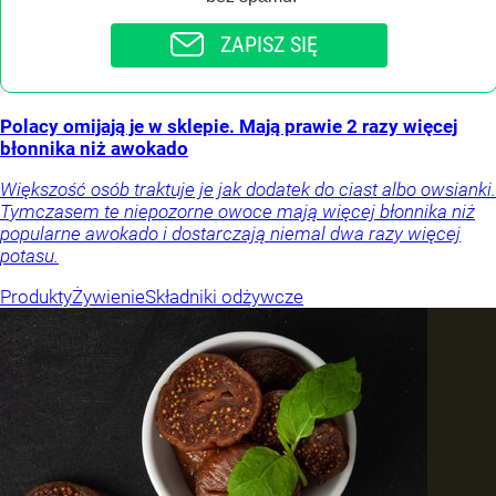
ZAPISZ SIĘ
Polacy omijają je w sklepie. Mają prawie 2 razy więcej
błonnika niż awokado
Większość osób traktuje je jak dodatek do ciast albo owsianki.
Tymczasem te niepozorne owoce mają więcej błonnika niż
popularne awokado i dostarczają niemal dwa razy więcej
potasu.
Produkty
Żywienie
Składniki odżywcze