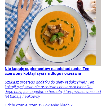
Nie kupuję suplementów na odchudzanie. Ten
czerwony koktajl syci na długo i orzeźwia
Szukasz prostego dodatku do diety redukcyjnej? Ten
koktajl syci, świetnie orzeźwia i dostarcza błonnika.
Jego bazą jest popularna herbata, której właściwości od
lat badają naukowcy.
Odchudzanie
Przepisy
Żywienie
Składniki