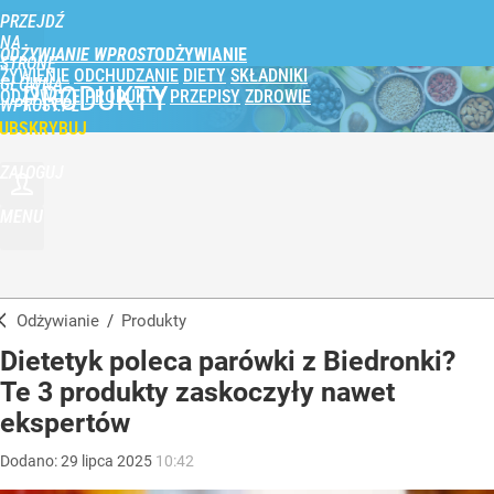
PRZEJDŹ
NA
ODŻYWIANIE WPROST
STRONĘ
ŻYWIENIE
ODCHUDZANIE
DIETY
SKŁADNIKI
GŁÓWNĄ
PRODUKTY
ODŻYWCZE
PRODUKTY
PRZEPISY
ZDROWIE
WPROST.PL
UBSKRYBUJ
ZALOGUJ
MENU
Odżywianie
/
Produkty
Dietetyk poleca parówki z Biedronki?
Te 3 produkty zaskoczyły nawet
ekspertów
Dodano:
29
lipca
2025
10:42