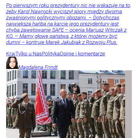
Po pierwszym roku prezydentury nic nie wskazuje na to,
żeby Karol Nawrocki wyciszył spory między dwoma
zwaśnionymi politycznymi obozami. – Dotychczas
największą hańbą na karcie jego prezydentury jest
chyba zawetowanie SAFE – ocenia Mariusz Witczak z
KO. – Mamy głowę państwa, z której możemy być
dumni – kontruje Marek Jakubiak z Rozwoju Plus.
Kraj
Tylko u Nas
Polityka
Opinie i komentarze
Magdalena
Frindt