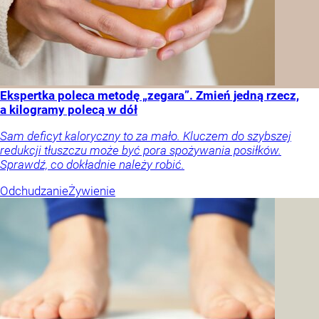
Ekspertka poleca metodę „zegara”. Zmień jedną rzecz,
a kilogramy polecą w dół
Sam deficyt kaloryczny to za mało. Kluczem do szybszej
redukcji tłuszczu może być pora spożywania posiłków.
Sprawdź, co dokładnie należy robić.
Odchudzanie
Żywienie