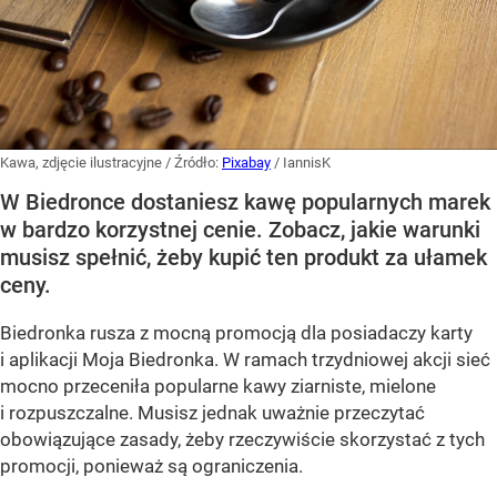
Kawa, zdjęcie ilustracyjne
/ Źródło:
Pixabay
/
IannisK
W Biedronce dostaniesz kawę popularnych marek
w bardzo korzystnej cenie. Zobacz, jakie warunki
musisz spełnić, żeby kupić ten produkt za ułamek
ceny.
Biedronka rusza z mocną promocją dla posiadaczy karty
i aplikacji Moja Biedronka. W ramach trzydniowej akcji sieć
mocno przeceniła popularne kawy ziarniste, mielone
i rozpuszczalne. Musisz jednak uważnie przeczytać
obowiązujące zasady, żeby rzeczywiście skorzystać z tych
promocji, ponieważ są ograniczenia.