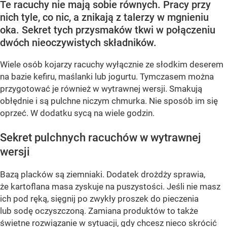
Te racuchy nie mają sobie równych. Pracy przy
nich tyle, co nic, a znikają z talerzy w mgnieniu
oka. Sekret tych przysmaków tkwi w połączeniu
dwóch nieoczywistych składników.
Wiele osób kojarzy racuchy wyłącznie ze słodkim deserem
na bazie kefiru, maślanki lub jogurtu. Tymczasem można
przygotować je również w wytrawnej wersji. Smakują
obłędnie i są pulchne niczym chmurka. Nie sposób im się
oprzeć. W dodatku sycą na wiele godzin.
Sekret pulchnych racuchów w wytrawnej
wersji
Bazą placków są ziemniaki. Dodatek drożdży sprawia,
że kartoflana masa zyskuje na puszystości. Jeśli nie masz
ich pod ręką, sięgnij po zwykły proszek do pieczenia
lub sodę oczyszczoną. Zamiana produktów to także
świetne rozwiązanie w sytuacji, gdy chcesz nieco skrócić