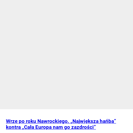
Wrze po roku Nawrockiego. „Największa hańba”
kontra „Cała Europa nam go zazdrości”