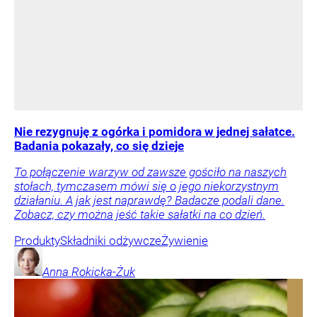
Nie rezygnuję z ogórka i pomidora w jednej sałatce.
Badania pokazały, co się dzieje
To połączenie warzyw od zawsze gościło na naszych
stołach, tymczasem mówi się o jego niekorzystnym
działaniu. A jak jest naprawdę? Badacze podali dane.
Zobacz, czy można jeść takie sałatki na co dzień.
Produkty
Składniki odżywcze
Żywienie
Anna
Rokicka-Żuk