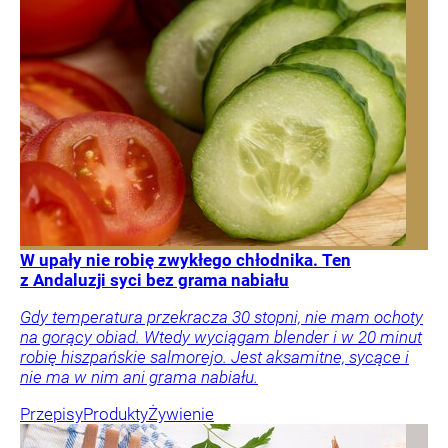
W upały nie robię zwykłego chłodnika. Ten
z Andaluzji syci bez grama nabiału
Gdy temperatura przekracza 30 stopni, nie mam ochoty
na gorący obiad. Wtedy wyciągam blender i w 20 minut
robię hiszpańskie salmorejo. Jest aksamitne, sycące i
nie ma w nim ani grama nabiału.
Przepisy
Produkty
Żywienie