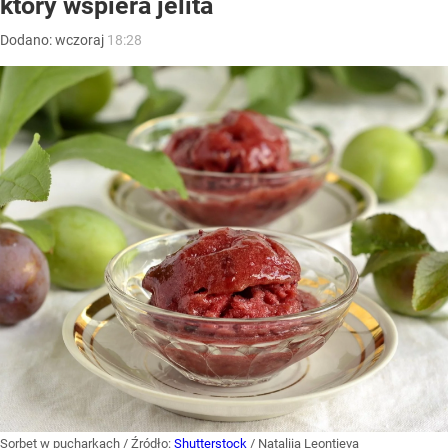
który wspiera jelita
Dodano:
wczoraj
18:28
Sorbet w pucharkach
/ Źródło:
Shutterstock
/
Nataliia Leontieva