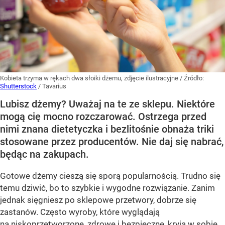
Kobieta trzyma w rękach dwa słoiki dżemu, zdjęcie ilustracyjne
/ Źródło:
Shutterstock
/
Tavarius
Lubisz dżemy? Uważaj na te ze sklepu. Niektóre
mogą cię mocno rozczarować. Ostrzega przed
nimi znana dietetyczka i bezlitośnie obnaża triki
stosowane przez producentów. Nie daj się nabrać,
będąc na zakupach.
Gotowe dżemy cieszą się sporą popularnością. Trudno się
temu dziwić, bo to szybkie i wygodne rozwiązanie. Zanim
jednak sięgniesz po sklepowe przetwory, dobrze się
zastanów. Często wyroby, które wyglądają
na niskoprzetworzone, zdrowe i bezpieczne, kryją w sobie