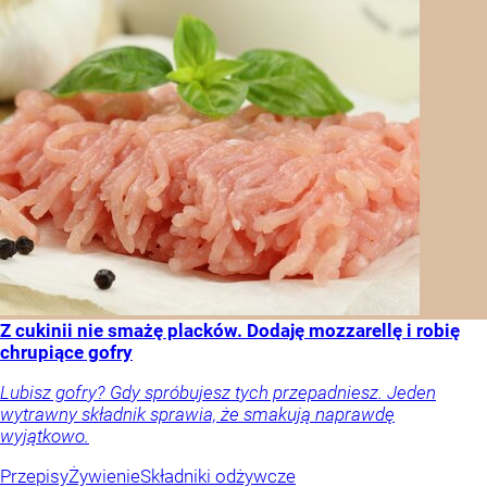
Z cukinii nie smażę placków. Dodaję mozzarellę i robię
chrupiące gofry
Lubisz gofry? Gdy spróbujesz tych przepadniesz. Jeden
wytrawny składnik sprawia, że smakują naprawdę
wyjątkowo.
Przepisy
Żywienie
Składniki odżywcze