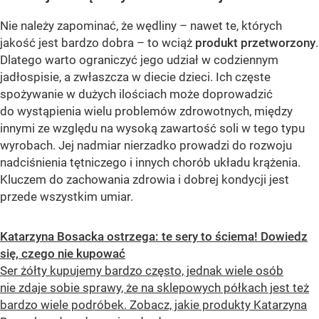
Nie należy zapominać, że wędliny – nawet te, których
jakość jest bardzo dobra – to wciąż
produkt przetworzony
.
Dlatego warto ograniczyć jego udział w codziennym
jadłospisie, a zwłaszcza w diecie dzieci. Ich częste
spożywanie w dużych ilościach może doprowadzić
do wystąpienia wielu problemów zdrowotnych, między
innymi ze względu na wysoką zawartość soli w tego typu
wyrobach. Jej nadmiar nierzadko prowadzi do rozwoju
nadciśnienia tętniczego i innych chorób układu krążenia.
Kluczem do zachowania zdrowia i dobrej kondycji jest
przede wszystkim umiar.
Katarzyna Bosacka ostrzega: te sery to ściema! Dowiedz
się, czego nie kupować
Ser żółty kupujemy bardzo często, jednak wiele osób
nie zdaje sobie sprawy, że na sklepowych półkach jest też
bardzo wiele podróbek. Zobacz, jakie produkty Katarzyna