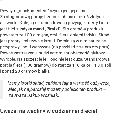
Pewnym „mankamentem” szynki jest jej cena.
Za stugramową porcję trzeba zapłacić około 6 złotych,
ale warto. Kolejną rekomendowaną pozycją z oferty Lidla
jest
filet z indyka marki „Piratki”
. Sto gramów produktu
powstało ze 100 g mięsa, czyli fileta z piersi indyka. Skład
jest prosty i relatywnie krótki. Dominują w nim naturalne
przyprawy i soki warzywne (na przykład z selera czy pora).
Pewne zastrzeżenia budzi natomiast obecność glukozy
wyrobie. Na szczęście jej ilość nie jest duża. Standardowa
porcja fileta (100 gramów) dostarcza 110 kalorii, 1,8 g soli
i ponad 20 gramów białka.
Mamy krótki skład, całkiem fajną wartość odżywcza,
więc jak najbardziej możemy polecić ten produkt –
zauważa Jakub Woźniak.
Uważaj na wędliny w codziennej diecie!