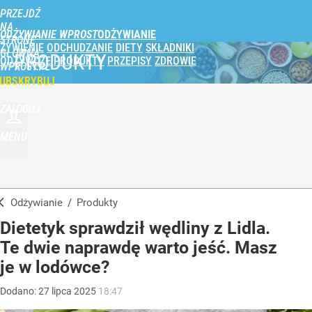
PRZEJDŹ
NA
ODŻYWIANIE WPROST
STRONĘ
ŻYWIENIE
ODCHUDZANIE
DIETY
SKŁADNIKI
GŁÓWNĄ
PRODUKTY
ODŻYWCZE
PRODUKTY
PRZEPISY
ZDROWIE
WPROST.PL
UBSKRYBUJ
ZALOGUJ
MENU
Odżywianie
/
Produkty
Dietetyk sprawdził wędliny z Lidla.
Te dwie naprawdę warto jeść. Masz
je w lodówce?
Dodano:
27
lipca
2025
18:47