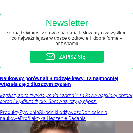
Newsletter
Zdobądź Wprost Zdrowie na e-mail. Mówimy o wszystkim,
co najważniejsze w trosce o zdrowie i dobrą formę –
bez spamu.
ZAPISZ SIĘ
Naukowcy porównali 3 rodzaje kawy. Ta najmocniej
wiązała się z dłuższym życiem
Myślisz, że to zwykła „mała czarna”? Ta kawa najsilniej chroni
serce i wydłuża życie. Sprawdź, czy ją pijesz.
Produkty
Żywienie
Składniki odżywcze
Doniesienia
naukowe
Profilaktyka i leczenie
Badania