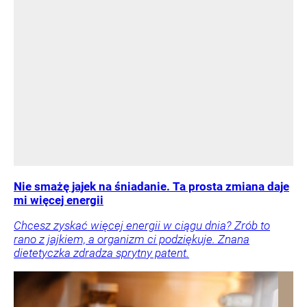
Nie smażę jajek na śniadanie. Ta prosta zmiana daje
mi więcej energii
Chcesz zyskać więcej energii w ciągu dnia? Zrób to
rano z jajkiem, a organizm ci podziękuje. Znana
dietetyczka zdradza sprytny patent.