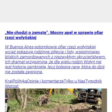
„Nie chodzi o zemstę”. Mocny apel w sprawie ofiar
rzezi wołyńskiej
W Buenos Aires potomkowie ofiar rzezi wołyńskiej
wciąż pokazują rodzinne zdjęcia i listy, wspominając
bliskich zamordowanych z niezwykłym okrucieństwem.
Ich dramat przypomina, że dla wielu rodzin Wołyń nie
jest historią zamkniętą, lecz bolesną raną, która do dziś
nie została zagojona.
Kraj
Polityka
Opinie i komentarze
Tylko u Nas
Tygodnik
Wprost