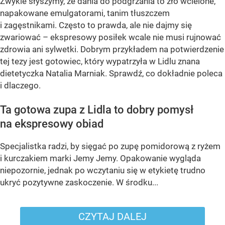
Zwykle słyszymy, że dania do podgrzania to zło wcielone,
napakowane emulgatorami, tanim tłuszczem
i zagęstnikami. Często to prawda, ale nie dajmy się
zwariować – ekspresowy posiłek wcale nie musi rujnować
zdrowia ani sylwetki. Dobrym przykładem na potwierdzenie
tej tezy jest gotowiec, który wypatrzyła w Lidlu znana
dietetyczka Natalia Marniak. Sprawdź, co dokładnie poleca
i dlaczego.
Ta gotowa zupa z Lidla to dobry pomysł
na ekspresowy obiad
Specjalistka radzi, by sięgać po zupę pomidorową z ryżem
i kurczakiem marki Jemy Jemy. Opakowanie wygląda
niepozornie, jednak po wczytaniu się w etykietę trudno
ukryć pozytywne zaskoczenie. W środku...
CZYTAJ DALEJ