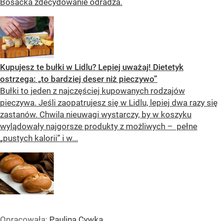
Bosacka zdecydowanie odradza.
Kupujesz te bułki w Lidlu? Lepiej uważaj! Dietetyk
ostrzega: „to bardziej deser niż pieczywo”
Bułki to jeden z najczęściej kupowanych rodzajów
pieczywa. Jeśli zaopatrujesz się w Lidlu, lepiej dwa razy się
zastanów. Chwila nieuwagi wystarczy, by w koszyku
wylądowały najgorsze produkty z możliwych – pełne
„pustych kalorii” i w...
Opracowała:
Paulina Cywka