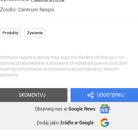
Źródło:
Centrum Respo
Produkty
Żywienie
Informacje zawarte w serwisie mają wyłącznie charakter informacyjny i nie
stanowią porady lekarskiej, a stosowanie ich w praktyce powinno za każdym
razem być konsultowane na indywidualnej wizycie lekarskiej z lekarzem
specjalistą.
SKOMENTUJ
UDOSTĘPNIJ
Obserwuj nas
w
Google News
Dodaj jako
źródło w Google