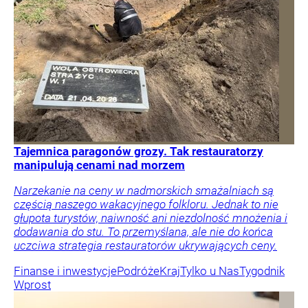
Tajemnica paragonów grozy. Tak restauratorzy
manipulują cenami nad morzem
Narzekanie na ceny w nadmorskich smażalniach są
częścią naszego wakacyjnego folkloru. Jednak to nie
głupota turystów, naiwność ani niezdolność mnożenia i
dodawania do stu. To przemyślana, ale nie do końca
uczciwa strategia restauratorów ukrywających ceny.
Finanse i inwestycje
Podróże
Kraj
Tylko u Nas
Tygodnik
Wprost