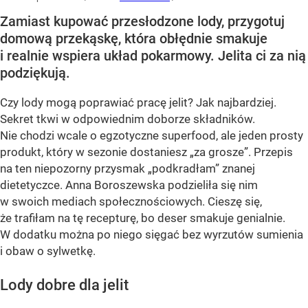
Zamiast kupować przesłodzone lody, przygotuj
domową przekąskę, która obłędnie smakuje
i realnie wspiera układ pokarmowy. Jelita ci za nią
podziękują.
Czy lody mogą poprawiać pracę jelit? Jak najbardziej.
Sekret tkwi w odpowiednim doborze składników.
Nie chodzi wcale o egzotyczne superfood, ale jeden prosty
produkt, który w sezonie dostaniesz „za grosze”. Przepis
na ten niepozorny przysmak „podkradłam” znanej
dietetyczce. Anna Boroszewska podzieliła się nim
w swoich mediach społecznościowych. Cieszę się,
że trafiłam na tę recepturę, bo deser smakuje genialnie.
W dodatku można po niego sięgać bez wyrzutów sumienia
i obaw o sylwetkę.
Lody dobre dla jelit