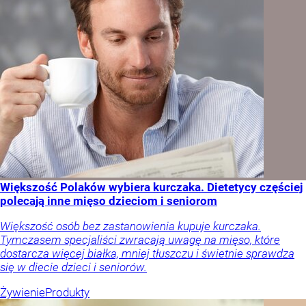
Większość Polaków wybiera kurczaka. Dietetycy częściej
polecają inne mięso dzieciom i seniorom
Większość osób bez zastanowienia kupuje kurczaka.
Tymczasem specjaliści zwracają uwagę na mięso, które
dostarcza więcej białka, mniej tłuszczu i świetnie sprawdza
się w diecie dzieci i seniorów.
Żywienie
Produkty