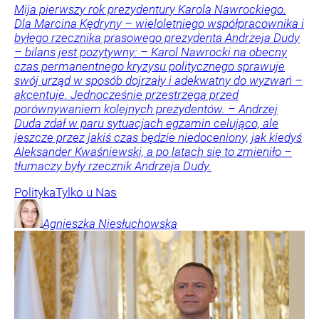
Mija pierwszy rok prezydentury Karola Nawrockiego.
Dla Marcina Kędryny – wieloletniego współpracownika i
byłego rzecznika prasowego prezydenta Andrzeja Dudy
– bilans jest pozytywny: – Karol Nawrocki na obecny
czas permanentnego kryzysu politycznego sprawuje
swój urząd w sposób dojrzały i adekwatny do wyzwań –
akcentuje. Jednocześnie przestrzega przed
porównywaniem kolejnych prezydentów. – Andrzej
Duda zdał w paru sytuacjach egzamin celująco, ale
jeszcze przez jakiś czas będzie niedoceniony, jak kiedyś
Aleksander Kwaśniewski, a po latach się to zmieniło –
tłumaczy były rzecznik Andrzeja Dudy.
Polityka
Tylko u Nas
Agnieszka
Niesłuchowska