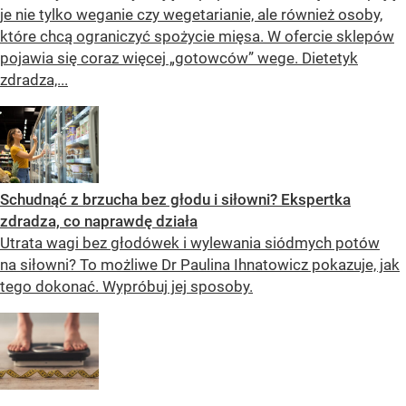
je nie tylko weganie czy wegetarianie, ale również osoby,
które chcą ograniczyć spożycie mięsa. W ofercie sklepów
pojawia się coraz więcej „gotowców” wege. Dietetyk
zdradza,...
Schudnąć z brzucha bez głodu i siłowni? Ekspertka
zdradza, co naprawdę działa
Utrata wagi bez głodówek i wylewania siódmych potów
na siłowni? To możliwe Dr Paulina Ihnatowicz pokazuje, jak
tego dokonać. Wypróbuj jej sposoby.