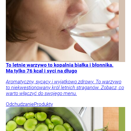
To letnie warzywo to kopalnia białka i błonnika.
Ma tylko 76 kcal i syci na długo
Aromatyczny, sycący i wyjątkowo zdrowy. To warzywo
to niekwestionowany król letnich straganów. Zobacz, co
warto włączyć do swojego menu.
Odchudzanie
Produkty