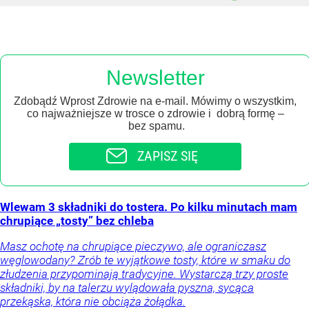
Newsletter
Zdobądź Wprost Zdrowie na e-mail. Mówimy o wszystkim,
co najważniejsze w trosce o zdrowie i dobrą formę –
bez spamu.
ZAPISZ SIĘ
Wlewam 3 składniki do tostera. Po kilku minutach mam
chrupiące „tosty” bez chleba
Masz ochotę na chrupiące pieczywo, ale ograniczasz
węglowodany? Zrób te wyjątkowe tosty, które w smaku do
złudzenia przypominają tradycyjne. Wystarczą trzy proste
składniki, by na talerzu wylądowała pyszna, sycąca
przekąska, która nie obciąża żołądka.