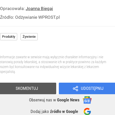
Opracowała:
Joanna Biegaj
Źródło:
Odżywianie WPROST.pl
Produkty
Żywienie
Informacje zawarte w serwisie mają wyłącznie charakter informacyjny i nie
stanowią porady lekarskiej, a stosowanie ich w praktyce powinno za każdym
razem być konsultowane na indywidualnej wizycie lekarskiej z lekarzem
specjalistą.
SKOMENTUJ
UDOSTĘPNIJ
Obserwuj nas
w
Google News
Dodaj jako
źródło w Google