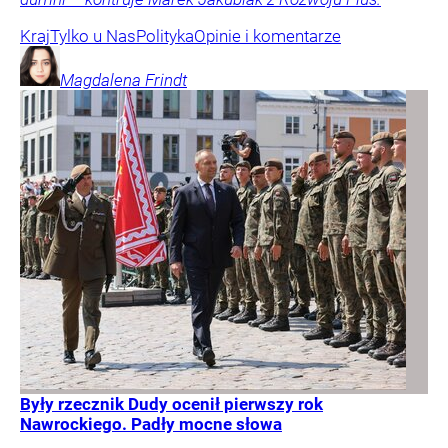
Kraj
Tylko u Nas
Polityka
Opinie i komentarze
Magdalena
Frindt
Były rzecznik Dudy ocenił pierwszy rok
Nawrockiego. Padły mocne słowa