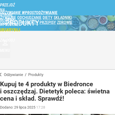
PRZEJDŹ
NA
ODŻYWIANIE WPROST
STRONĘ
ŻYWIENIE
ODCHUDZANIE
DIETY
SKŁADNIKI
GŁÓWNĄ
PRODUKTY
ODŻYWCZE
PRODUKTY
PRZEPISY
ZDROWIE
WPROST.PL
UBSKRYBUJ
ZALOGUJ
MENU
Odżywianie
/
Produkty
Kupuj te 4 produkty w Biedronce
i oszczędzaj. Dietetyk poleca: świetna
cena i skład. Sprawdź!
Dodano:
29
lipca
2025
17:28