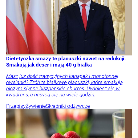
Dietetyczka smaży te placuszki nawet na redukcji.
Smakują jak deser i mają 40 g białka
Masz już dość tradycyjnych kanapek i monotonnej
owsianki? Zrób te białkowe placuszki, które smakują
niczym słynne hiszpańskie churros. Uwiniesz się w
kwadrans, a nasycą cię na wiele godzin.
Przepisy
Żywienie
Składniki odżywcze