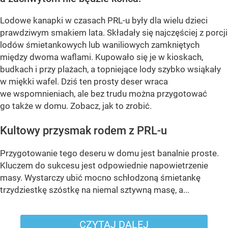
Lodowe kanapki w czasach PRL-u były dla wielu dzieci
prawdziwym smakiem lata. Składały się najczęściej z porcji
lodów śmietankowych lub waniliowych zamkniętych
między dwoma waflami. Kupowało się je w kioskach,
budkach i przy plażach, a topniejące lody szybko wsiąkały
w miękki wafel. Dziś ten prosty deser wraca
we wspomnieniach, ale bez trudu można przygotować
go także w domu. Zobacz, jak to zrobić.
Kultowy przysmak rodem z PRL-u
Przygotowanie tego deseru w domu jest banalnie proste.
Kluczem do sukcesu jest odpowiednie napowietrzenie
masy. Wystarczy ubić mocno schłodzoną śmietankę
trzydziestkę szóstkę na niemal sztywną masę, a...
CZYTAJ DALEJ