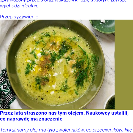
wychodzi idealnie.
Przepisy
Żywienie
Przez lata straszono nas tym olejem. Naukowcy ustalili,
co naprawdę ma znaczenie
Ten kulinarny olej ma tylu zwolenników, co przeciwników. Nie