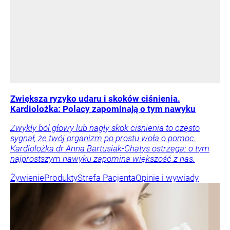
Zwiększa ryzyko udaru i skoków ciśnienia.
Kardiolożka: Polacy zapominają o tym nawyku
Zwykły ból głowy lub nagły skok ciśnienia to często
sygnał, że twój organizm po prostu woła o pomoc.
Kardiolożka dr Anna Bartusiak-Chatys ostrzega: o tym
najprostszym nawyku zapomina większość z nas.
Żywienie
Produkty
Strefa Pacjenta
Opinie i wywiady