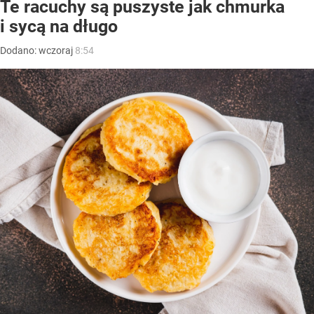
Te racuchy są puszyste jak chmurka
i sycą na długo
Dodano:
wczoraj
8:54