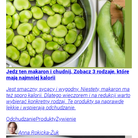
Jedz ten makaron i chudnij. Zobacz 3 rodzaje, które
mają najmniej kalorii
Jest smaczny, sycący i wygodny. Niestety, makaron ma
też sporo kalorii. Dlatego wieczorem i na redukcji warto
wybierać konkretny rodzaj. Te produkty są naprawdę
lekkie i wspierają odchudzanie.
Odchudzanie
Produkty
Żywienie
Anna
Rokicka-Żuk