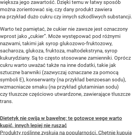
większa jego zawartość. Dzięki temu w łatwy sposób
można zorientować się, czy dany produkt zawiera
na przykład dużo cukru czy innych szkodliwych substancji.
Warto też pamiętać, że cukier nie zawsze jest oznaczony
wprost jako „cukier”. Może występować pod różnymi
nazwami, takimi jak syrop glukozowo-fruktozowy,
sacharoza, glukoza, fruktoza, maltodekstryna, syrop
kukurydziany. Są to często stosowane zamienniki. Oprócz
cukru warto uważać także na inne dodatki, takie jak
sztuczne barwniki (zazwyczaj oznaczane za pomocą
symboli E), konserwanty (na przykład benzoesan sodu),
wzmacniacze smaku (na przykład glutaminian sodu)
czy tłuszcze częściowo utwardzone, zawierające tłuszcze
trans.
Dietetyk nie owija w bawełnę: te gotowce wege warto
kupić, innych lepiej nie ruszać
Produkty roślinne zyskują na popularności. Chętnie kupują