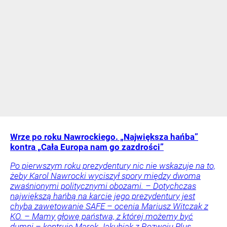
Wrze po roku Nawrockiego. „Największa hańba”
kontra „Cała Europa nam go zazdrości”
Po pierwszym roku prezydentury nic nie wskazuje na to,
żeby Karol Nawrocki wyciszył spory między dwoma
zwaśnionymi politycznymi obozami. – Dotychczas
największą hańbą na karcie jego prezydentury jest
chyba zawetowanie SAFE – ocenia Mariusz Witczak z
KO. – Mamy głowę państwa, z której możemy być
dumni – kontruje Marek Jakubiak z Rozwoju Plus.