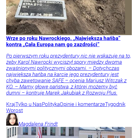
Wrze po roku Nawrockiego. „Największa hańba”
kontra „Cała Europa nam go zazdrości”
Po pierwszym roku prezydentury nic nie wskazuje na to,
żeby Karol Nawrocki wyciszył spory między dwoma
zwaśnionymi politycznymi obozami. – Dotychczas
największą hańbą na karcie jego prezydentury jest
chyba zawetowanie SAFE – ocenia Mariusz Witczak z
KO. – Mamy głowę państwa, z której możemy być
dumni – kontruje Marek Jakubiak z Rozwoju Plus.
Kraj
Tylko u Nas
Polityka
Opinie i komentarze
Tygodnik
Wprost
Magdalena
Frindt