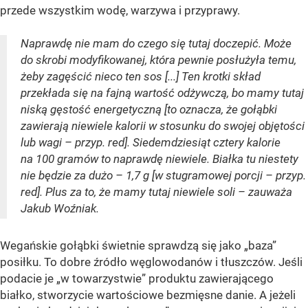
przede wszystkim wodę, warzywa i przyprawy.
Naprawdę nie mam do czego się tutaj doczepić. Może
do skrobi modyfikowanej, która pewnie posłużyła temu,
żeby zagęścić nieco ten sos [...] Ten krotki skład
przekłada się na fajną wartość odżywczą, bo mamy tutaj
niską gęstość energetyczną [to oznacza, że gołąbki
zawierają niewiele kalorii w stosunku do swojej objętości
lub wagi – przyp. red]. Siedemdziesiąt cztery kalorie
na 100 gramów to naprawdę niewiele. Białka tu niestety
nie będzie za dużo – 1,7 g [w stugramowej porcji – przyp.
red]. Plus za to, że mamy tutaj niewiele soli – zauważa
Jakub Woźniak.
Wegańskie gołąbki świetnie sprawdzą się jako „baza”
posiłku. To dobre źródło węglowodanów i tłuszczów. Jeśli
podacie je „w towarzystwie” produktu zawierającego
białko, stworzycie wartościowe bezmięsne danie. A jeżeli