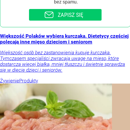
bez spamu.
ZAPISZ SIĘ
Większość Polaków wybiera kurczaka. Dietetycy częściej
polecają inne mięso dzieciom i seniorom
Większość osób bez zastanowienia kupuje kurczaka.
Tymczasem specjaliści zwracają uwagę na mięso, które
dostarcza więcej białka, mniej tłuszczu i świetnie sprawdza
się w diecie dzieci i seniorów.
Żywienie
Produkty