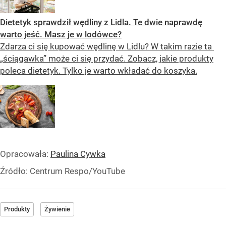
Dietetyk sprawdził wędliny z Lidla. Te dwie naprawdę
warto jeść. Masz je w lodówce?
Zdarza ci się kupować wędlinę w Lidlu? W takim razie ta
„ściągawka” może ci się przydać. Zobacz, jakie produkty
poleca dietetyk. Tylko je warto wkładać do koszyka.
Opracowała:
Paulina Cywka
Źródło:
Centrum Respo/YouTube
Produkty
Żywienie