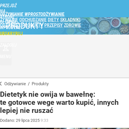
PRZEJDŹ
NA
ODŻYWIANIE WPROST
STRONĘ
ŻYWIENIE
ODCHUDZANIE
DIETY
SKŁADNIKI
GŁÓWNĄ
PRODUKTY
ODŻYWCZE
PRODUKTY
PRZEPISY
ZDROWIE
WPROST.PL
UBSKRYBUJ
ZALOGUJ
MENU
Odżywianie
/
Produkty
Dietetyk nie owija w bawełnę:
te gotowce wege warto kupić, innych
lepiej nie ruszać
Dodano:
29
lipca
2025
9:33