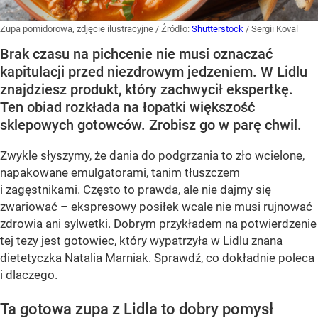
Zupa pomidorowa, zdjęcie ilustracyjne
/ Źródło:
Shutterstock
/
Sergii Koval
Brak czasu na pichcenie nie musi oznaczać
kapitulacji przed niezdrowym jedzeniem. W Lidlu
znajdziesz produkt, który zachwycił ekspertkę.
Ten obiad rozkłada na łopatki większość
sklepowych gotowców. Zrobisz go w parę chwil.
Zwykle słyszymy, że dania do podgrzania to zło wcielone,
napakowane emulgatorami, tanim tłuszczem
i zagęstnikami. Często to prawda, ale nie dajmy się
zwariować – ekspresowy posiłek wcale nie musi rujnować
zdrowia ani sylwetki. Dobrym przykładem na potwierdzenie
tej tezy jest gotowiec, który wypatrzyła w Lidlu znana
dietetyczka Natalia Marniak. Sprawdź, co dokładnie poleca
i dlaczego.
Ta gotowa zupa z Lidla to dobry pomysł