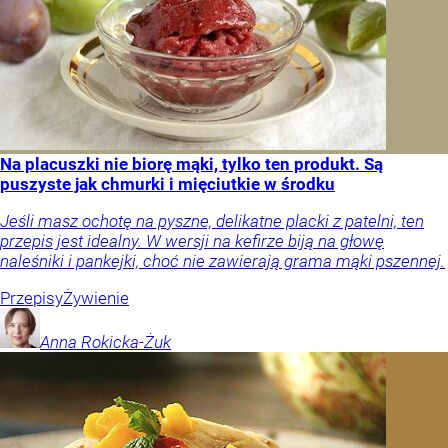
Na placuszki nie biorę mąki, tylko ten produkt. Są
puszyste jak chmurki i mięciutkie w środku
Jeśli masz ochotę na pyszne, delikatne placki z patelni, ten
przepis jest idealny. W wersji na kefirze biją na głowę
naleśniki i pankejki, choć nie zawierają grama mąki pszennej.
Przepisy
Żywienie
Anna
Rokicka-Żuk