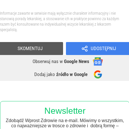
Informacje zawarte w serwisie mają wyłącznie charakter informacyjny i nie
stanowią porady lekarskiej, a stosowanie ich w praktyce powinno za każdym
razem być konsultowane na indywidualnej wizycie lekarskiej z lekarzem
specjalistą.
SKOMENTUJ
UDOSTĘPNIJ
Obserwuj nas
w
Google News
Dodaj jako
źródło w Google
Newsletter
Zdobądź Wprost Zdrowie na e-mail. Mówimy o wszystkim,
co najważniejsze w trosce o zdrowie i dobrą formę –