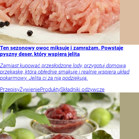
Ten sezonowy owoc miksuję i zamrażam. Powstaje
pyszny deser, który wspiera jelita
Zamiast kupować przesłodzone lody, przygotuj domową
przekąskę, która obłędnie smakuje i realnie wspiera układ
pokarmowy. Jelita ci za nią podziękują.
Przepisy
Żywienie
Produkty
Składniki odżywcze