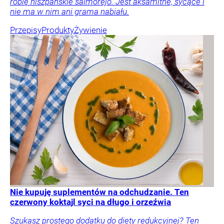
robię hiszpańskie salmorejo. Jest aksamitne, sycące i
nie ma w nim ani grama nabiału.
Przepisy
Produkty
Żywienie
Nie kupuję suplementów na odchudzanie. Ten
czerwony koktajl syci na długo i orzeźwia
Szukasz prostego dodatku do diety redukcyjnej? Ten