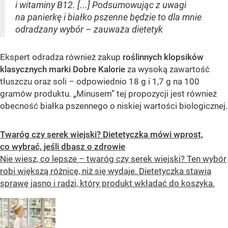
i witaminy B12. [...] Podsumowując z uwagi
na panierkę i białko pszenne będzie to dla mnie
odradzany wybór – zauważa dietetyk
Ekspert odradza również zakup
roślinnych klopsików
klasycznych marki Dobre Kalorie
za wysoką zawartość
tłuszczu oraz soli – odpowiednio 18 g i 1,7 g na 100
gramów produktu. „Minusem” tej propozycji jest również
obecność białka pszennego o niskiej wartości biologicznej.
Twaróg czy serek wiejski? Dietetyczka mówi wprost,
co wybrać, jeśli dbasz o zdrowie
Nie wiesz, co lepsze – twaróg czy serek wiejski? Ten wybór
robi większą różnicę, niż się wydaje. Dietetyczka stawia
sprawę jasno i radzi, który produkt wkładać do koszyka.