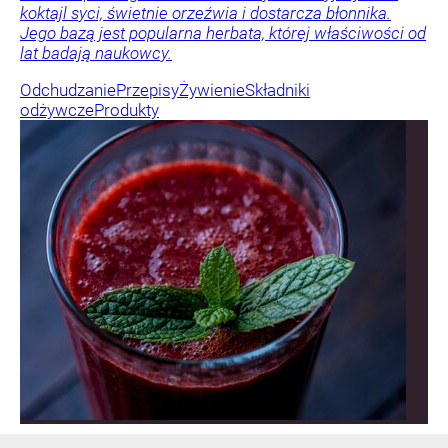
koktajl syci, świetnie orzeźwia i dostarcza błonnika.
Jego bazą jest popularna herbata, której właściwości od
lat badają naukowcy.
Odchudzanie
Przepisy
Żywienie
Składniki
odżywcze
Produkty