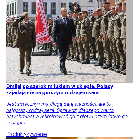
Omijaj go szerokim łukiem w sklepie. Polacy
zajadają się najgorszym rodzajem sera
Jest smaczny i ma długą datę ważności, ale to
najgorszy rodzaj sera. Sprawdź, dlaczego warto
natychmiast wyeliminować go z diety i czym łatwo go
zastąpić.
Produkty
Żywienie