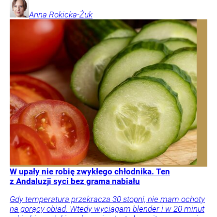
Anna
Rokicka-Żuk
W upały nie robię zwykłego chłodnika. Ten
z Andaluzji syci bez grama nabiału
Gdy temperatura przekracza 30 stopni, nie mam ochoty
na gorący obiad. Wtedy wyciągam blender i w 20 minut