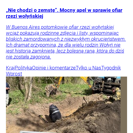
„Nie chodzi o zemstę”. Mocny apel w sprawie ofiar
rzezi wołyńskiej
W Buenos Aires potomkowie ofiar rzezi wołyńskiej
wciąż pokazują rodzinne zdjęcia i listy, wspominając
bliskich zamordowanych z niezwykłym okrucieństwem.
Ich dramat przypomina, że dla wielu rodzin Wołyń nie
jest historią zamkniętą, lecz bolesną raną, która do dziś
nie została zagojona.
Kraj
Polityka
Opinie i komentarze
Tylko u Nas
Tygodnik
Wprost