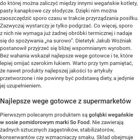
do której można zaliczyć między innymi wegańskie kotlety,
pasty kanapkowe czy słodycze. Dzięki nim można
zaoszczędzić sporo czasu w trakcie przyrządzania posiłku.
Zazwyczaj wystarczy je tylko podgrzać. Co więcej, sporo
z nich nie wymaga już żadnej obróbki termicznej i nadaje
się do spożywania „na surowo”. Dietetyk Jakub Woźniak
postanowił przyjrzeć się bliżej wspomnianym wyrobom.
Bez wahania wskazał najlepsze wege gotowce i te, które
lepiej omijać szerokim łukiem. Warto przy tym pamiętać,
że nawet produkty najlepszej jakości to artykuły
przetworzone i nie powinny być podstawą diety, a jedynie
jej uzupełnieniem.
Najlepsze wege gotowce z supermarketów
Pierwszym polecanym produktem są
gołąbki wegańskie
w sosie pomidorowym marki So Food
. Nie zawierają
żadnych sztucznych zagęstników, stabilizatorów,
konserwantów czy wzmacniaczy smaku. Skład obejmuje