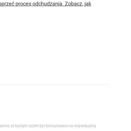
sprzeć proces odchudzania. Zobacz, jak
e powinno za każdym razem być konsultowane na indywidualnej