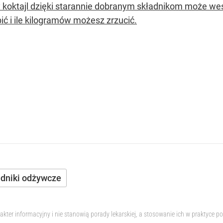
 koktajl dzięki starannie dobranym składnikom może we
ić i ile kilogramów możesz zrzucić.
adniki odżywcze
akter informacyjny i nie stanowią porady lekarskiej, a stosowanie ich w praktyc