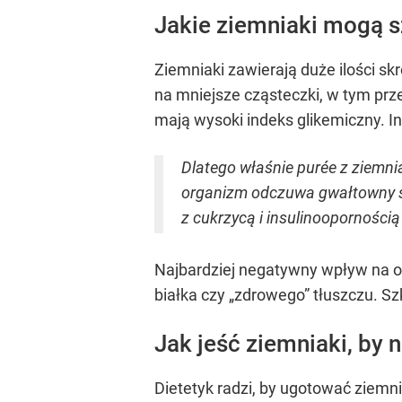
Jakie ziemniaki mogą s
Ziemniaki zawierają duże ilości sk
na mniejsze cząsteczki, w tym prz
mają wysoki indeks glikemiczny. I
Dlatego właśnie purée z ziemnia
organizm odczuwa gwałtowny spa
z cukrzycą i insulinooporności
Najbardziej negatywny wpływ na o
białka czy „zdrowego” tłuszczu. 
Jak jeść ziemniaki, by 
Dietetyk radzi, by ugotować ziemni