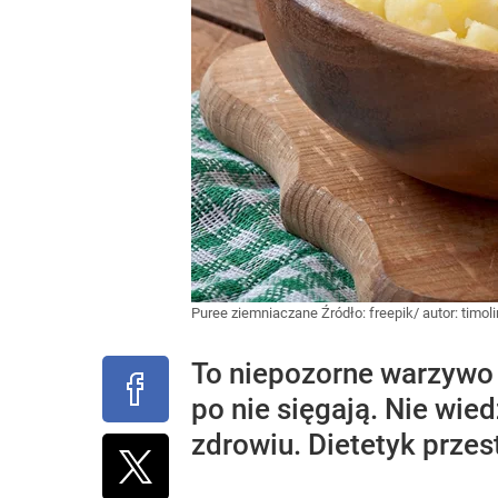
Puree ziemniaczane
Źródło:
freepik/ autor: timol
To niepozorne warzywo 
po nie sięgają. Nie wi
zdrowiu. Dietetyk prze