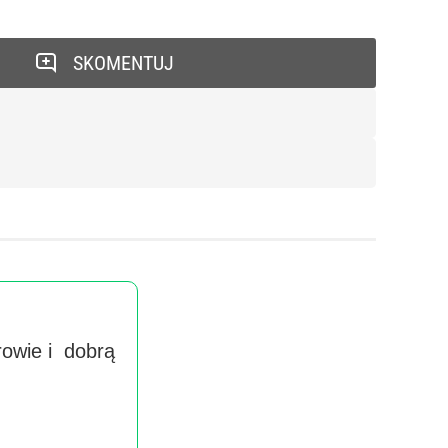
SKOMENTUJ
rowie i dobrą
Wyra
handlow
imieniu 