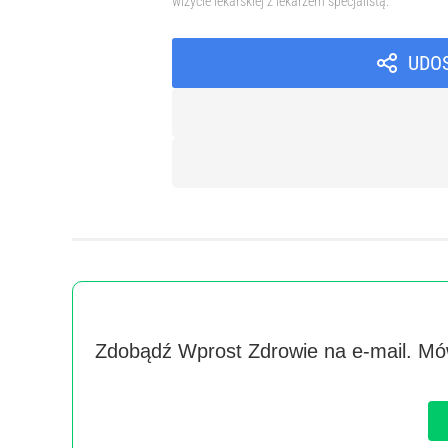
wizycie lekarskiej z lekarzem specjalistą.
UDO
Zdobądź Wprost Zdrowie na e-mail. Mów