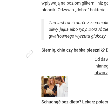
wpływają na poziom glikemii niż go
błonnik. Odżywia „dobre” bakterie,
Zamiast robić purée z ziemniak
oliwy, jajka albo ryby. Dorzuć z
gwałtownego wyrzutu glukozy 
Siemię, chia czy babka płesznik? Di
Od daw
lniane
otworzy
Schudnąć bez diety? Lekarz poleca