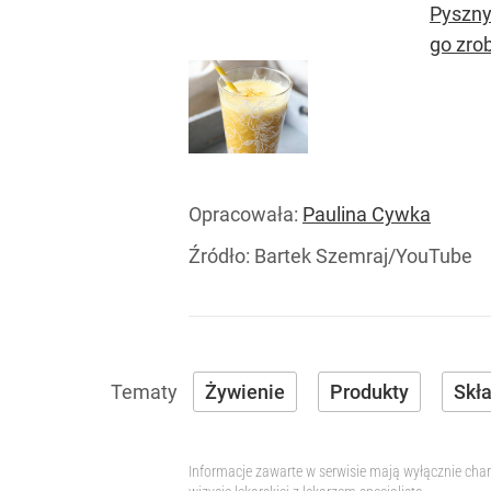
Pyszny
go zrob
Opracowała:
Paulina Cywka
Źródło:
Bartek Szemraj/YouTube
Żywienie
Produkty
Skł
Informacje zawarte w serwisie mają wyłącznie char