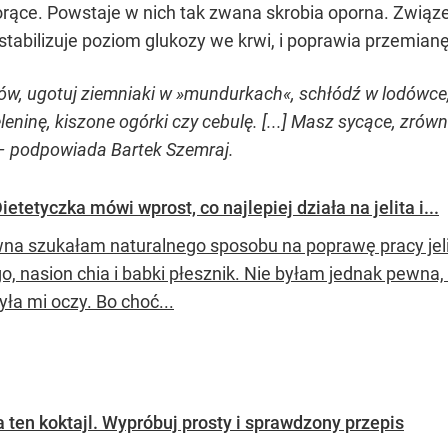
rące. Powstaje w nich tak zwana skrobia oporna. Związek t
 stabilizuje poziom glukozy we krwi, i poprawia przemianę
ów, ugotuj ziemniaki w »mundurkach«, schłódź w lodówce, 
ieleninę, kiszone ogórki czy cebulę. [...] Masz sycące, zr
– podpowiada Bartek Szemraj.
etetyczka mówi wprost, co najlepiej działa na jelita i...
na szukałam naturalnego sposobu na poprawę pracy jeli
go, nasion chia i babki płesznik. Nie byłam jednak pewna
ła mi oczy. Bo choć...
 ten koktajl. Wypróbuj prosty i sprawdzony przepis