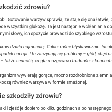
zkodzić zdrowiu?
robi. Gotowanie warzyw sprawia, że staje się ona łatwiej
ede wszystkim glukozę. Ta jest następnie wchłaniania d
nnymi słowy, ich spożycie prowadzi do szybkiego wzrostu
ków działa najmocniej. Cukier rośne błyskawicznie. Insul
dek energii. I tu zaczynają się problemy – głód, chęć na
ą – także senność, »mgła mózgowa« i trudności z koncentr
rganizm wywierają gorące, mocno rozdrobnione ziemniak
Szkodzą również warzywa w formie smażonej.
nie szkodziły zdrowiu?
aki i zjeść je dopiero po kilku godzinach albo następne