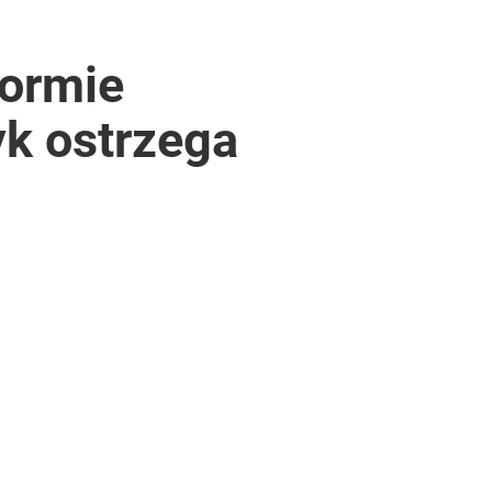
formie
yk ostrzega