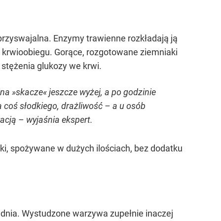
 przyswajalna. Enzymy trawienne rozkładają ją
o krwioobiegu. Gorące, rozgotowane ziemniaki
 stężenia glukozy we krwi.
ina »skacze« jeszcze wyżej, a po godzinie
 coś słodkiego, drażliwość – a u osób
acją – wyjaśnia ekspert.
i, spożywane w dużych ilościach, bez dodatku
go dnia. Wystudzone warzywa zupełnie inaczej