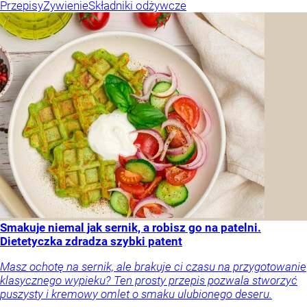
Przepisy
Żywienie
Składniki odżywcze
Smakuje niemal jak sernik, a robisz go na patelni.
Dietetyczka zdradza szybki patent
Masz ochotę na sernik, ale brakuje ci czasu na przygotowanie
klasycznego wypieku? Ten prosty przepis pozwala stworzyć
puszysty i kremowy omlet o smaku ulubionego deseru.