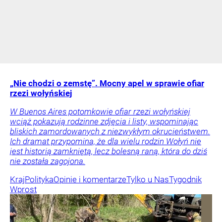
„Nie chodzi o zemstę”. Mocny apel w sprawie ofiar
rzezi wołyńskiej
W Buenos Aires potomkowie ofiar rzezi wołyńskiej
wciąż pokazują rodzinne zdjęcia i listy, wspominając
bliskich zamordowanych z niezwykłym okrucieństwem.
Ich dramat przypomina, że dla wielu rodzin Wołyń nie
jest historią zamkniętą, lecz bolesną raną, która do dziś
nie została zagojona.
Kraj
Polityka
Opinie i komentarze
Tylko u Nas
Tygodnik
Wprost