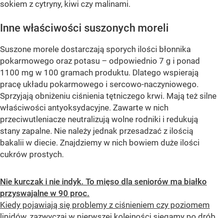
sokiem z cytryny, kiwi czy malinami.
Inne właściwości suszonych moreli
Suszone morele dostarczają sporych ilości błonnika
pokarmowego oraz potasu – odpowiednio 7 g i ponad
1100 mg w 100 gramach produktu. Dlatego wspierają
pracę układu pokarmowego i sercowo-naczyniowego.
Sprzyjają obniżeniu ciśnienia tętniczego krwi. Mają też silne
właściwości antyoksydacyjne. Zawarte w nich
przeciwutleniacze neutralizują wolne rodniki i redukują
stany zapalne. Nie należy jednak przesadzać z ilością
bakalii w diecie. Znajdziemy w nich bowiem duże ilości
cukrów prostych.
Nie kurczak i nie indyk. To mięso dla seniorów ma białko
przyswajalne w 90 proc.
Kiedy pojawiają się problemy z ciśnieniem czy poziomem
lipidów, zazwyczaj w pierwszej kolejności sięgamy po drób.