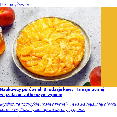
Przepisy
Żywienie
Naukowcy porównali 3 rodzaje kawy. Ta najmocniej
wiązała się z dłuższym życiem
Myślisz, że to zwykła „mała czarna”? Ta kawa najsilniej chroni
serce i wydłuża życie. Sprawdź, czy ją pijesz.