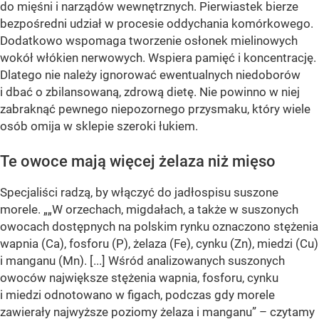
do mięśni i narządów wewnętrznych. Pierwiastek bierze
bezpośredni udział w procesie oddychania komórkowego.
Dodatkowo wspomaga tworzenie osłonek mielinowych
wokół włókien nerwowych. Wspiera pamięć i koncentrację.
Dlatego nie należy ignorować ewentualnych niedoborów
i dbać o zbilansowaną, zdrową dietę. Nie powinno w niej
zabraknąć pewnego niepozornego przysmaku, który wiele
osób omija w sklepie szeroki łukiem.
Te owoce mają więcej żelaza niż mięso
Specjaliści radzą, by włączyć do jadłospisu suszone
morele. „„W orzechach, migdałach, a także w suszonych
owocach dostępnych na polskim rynku oznaczono stężenia
wapnia (Ca), fosforu (P), żelaza (Fe), cynku (Zn), miedzi (Cu)
i manganu (Mn). [...] Wśród analizowanych suszonych
owoców największe stężenia wapnia, fosforu, cynku
i miedzi odnotowano w figach, podczas gdy morele
zawierały najwyższe poziomy żelaza i manganu” – czytamy