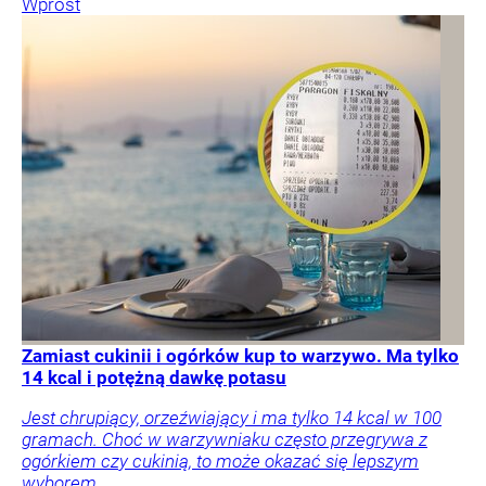
Wprost
Zamiast cukinii i ogórków kup to warzywo. Ma tylko
14 kcal i potężną dawkę potasu
Jest chrupiący, orzeźwiający i ma tylko 14 kcal w 100
gramach. Choć w warzywniaku często przegrywa z
ogórkiem czy cukinią, to może okazać się lepszym
wyborem.