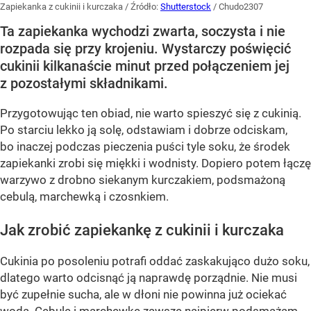
Zapiekanka z cukinii i kurczaka
/ Źródło:
Shutterstock
/
Chudo2307
Ta zapiekanka wychodzi zwarta, soczysta i nie
rozpada się przy krojeniu. Wystarczy poświęcić
cukinii kilkanaście minut przed połączeniem jej
z pozostałymi składnikami.
Przygotowując ten obiad, nie warto spieszyć się z cukinią.
Po starciu lekko ją solę, odstawiam i dobrze odciskam,
bo inaczej podczas pieczenia puści tyle soku, że środek
zapiekanki zrobi się miękki i wodnisty. Dopiero potem łączę
warzywo z drobno siekanym kurczakiem, podsmażoną
cebulą, marchewką i czosnkiem.
Jak zrobić zapiekankę z cukinii i kurczaka
Cukinia po posoleniu potrafi oddać zaskakująco dużo soku,
dlatego warto odcisnąć ją naprawdę porządnie. Nie musi
być zupełnie sucha, ale w dłoni nie powinna już ociekać
wodą. Cebulę i marchewkę zawsze najpierw podsmażam.