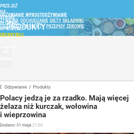
PRZEJDŹ
NA
ODŻYWIANIE WPROST
STRONĘ
ŻYWIENIE
ODCHUDZANIE
DIETY
SKŁADNIKI
GŁÓWNĄ
PRODUKTY
ODŻYWCZE
PRODUKTY
PRZEPISY
ZDROWIE
WPROST.PL
UBSKRYBUJ
ZALOGUJ
MENU
Odżywianie
/
Produkty
Polacy jedzą je za rzadko. Mają więcej
żelaza niż kurczak, wołowina
i wieprzowina
Dodano:
31
maja
21:04