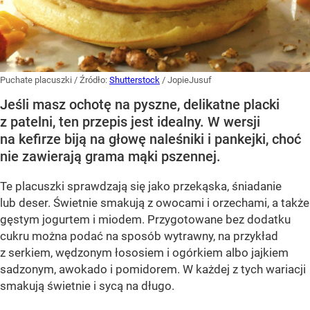
Puchate placuszki
/ Źródło:
Shutterstock
/
JopieJusuf
Jeśli masz ochotę na pyszne, delikatne placki
z patelni, ten przepis jest idealny. W wersji
na kefirze biją na głowę naleśniki i pankejki, choć
nie zawierają grama mąki pszennej.
Te placuszki sprawdzają się jako przekąska, śniadanie
lub deser. Świetnie smakują z owocami i orzechami, a także
gęstym jogurtem i miodem. Przygotowane bez dodatku
cukru można podać na sposób wytrawny, na przykład
z serkiem, wędzonym łososiem i ogórkiem albo jajkiem
sadzonym, awokado i pomidorem. W każdej z tych wariacji
smakują świetnie i sycą na długo.