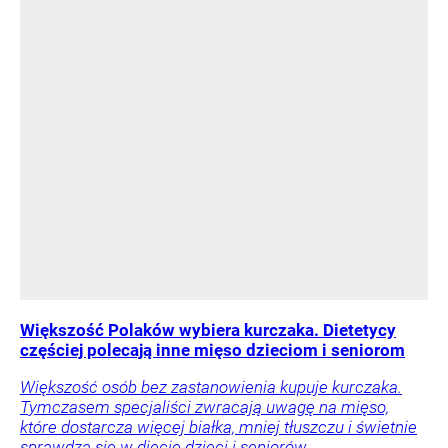
Większość Polaków wybiera kurczaka. Dietetycy
częściej polecają inne mięso dzieciom i seniorom
Większość osób bez zastanowienia kupuje kurczaka.
Tymczasem specjaliści zwracają uwagę na mięso,
które dostarcza więcej białka, mniej tłuszczu i świetnie
sprawdza się w diecie dzieci i seniorów.