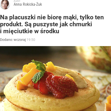
Autor:
Anna Rokicka-Żuk
Na placuszki nie biorę mąki, tylko ten
produkt. Są puszyste jak chmurki
i mięciutkie w środku
Dodano:
wczoraj
19:50