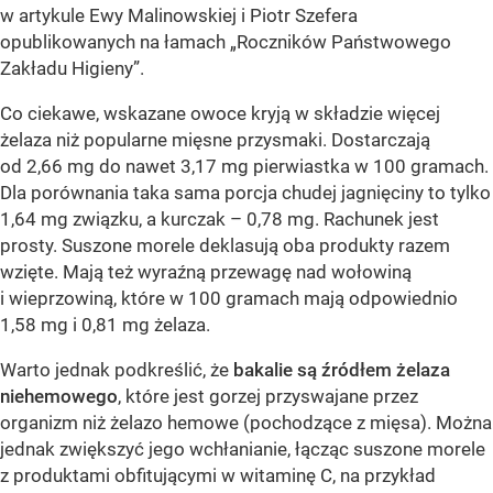
w artykule Ewy Malinowskiej i Piotr Szefera
opublikowanych na łamach „Roczników Państwowego
Zakładu Higieny”.
Co ciekawe, wskazane owoce kryją w składzie więcej
żelaza niż popularne mięsne przysmaki. Dostarczają
od 2,66 mg do nawet 3,17 mg pierwiastka w 100 gramach.
Dla porównania taka sama porcja chudej jagnięciny to tylko
1,64 mg związku, a kurczak – 0,78 mg. Rachunek jest
prosty. Suszone morele deklasują oba produkty razem
wzięte. Mają też wyraźną przewagę nad wołowiną
i wieprzowiną, które w 100 gramach mają odpowiednio
1,58 mg i 0,81 mg żelaza.
Warto jednak podkreślić, że
bakalie są źródłem żelaza
niehemowego
, które jest gorzej przyswajane przez
organizm niż żelazo hemowe (pochodzące z mięsa). Można
jednak zwiększyć jego wchłanianie, łącząc suszone morele
z produktami obfitującymi w witaminę C, na przykład