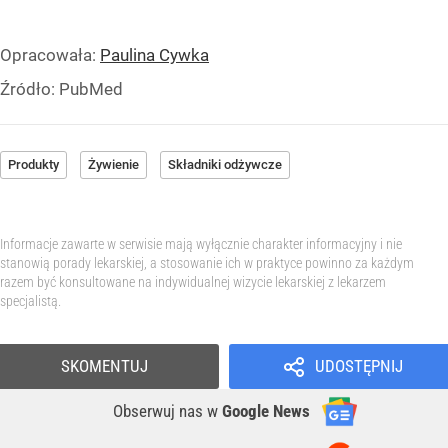
Opracowała:
Paulina Cywka
Źródło:
PubMed
Produkty
Żywienie
Składniki odżywcze
Informacje zawarte w serwisie mają wyłącznie charakter informacyjny i nie
stanowią porady lekarskiej, a stosowanie ich w praktyce powinno za każdym
razem być konsultowane na indywidualnej wizycie lekarskiej z lekarzem
specjalistą.
SKOMENTUJ
UDOSTĘPNIJ
Obserwuj nas
w
Google News