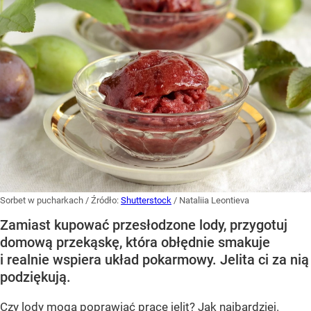
Sorbet w pucharkach
/ Źródło:
Shutterstock
/
Nataliia Leontieva
Zamiast kupować przesłodzone lody, przygotuj
domową przekąskę, która obłędnie smakuje
i realnie wspiera układ pokarmowy. Jelita ci za nią
podziękują.
Czy lody mogą poprawiać pracę jelit? Jak najbardziej.