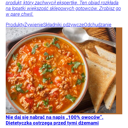
produkt, który zachwycił ekspertkę. Ten obiad rozkłada
na łopatki większość sklepowych gotowców. Zrobisz go
w parę chwil.
Produkty
Żywienie
Składniki odżywcze
Odchudzanie
Nie daj się nabrać na napis „100% owoców”.
Dietetyczka ostrzega przed tymi dżemami