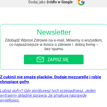
Dodaj jako
źródło w Google
Newsletter
Zdobądź Wprost Zdrowie na e-mail. Mówimy o wszystkim,
co najważniejsze w trosce o zdrowie i dobrą formę –
bez spamu.
ZAPISZ SIĘ
Z cukinii nie smażę placków. Dodaję mozzarellę i robię
chrupiące gofry
Lubisz gofry? Gdy spróbujesz tych przepadniesz. Jeden
wytrawny składnik sprawia, że smakują naprawdę
wyjątkowo.