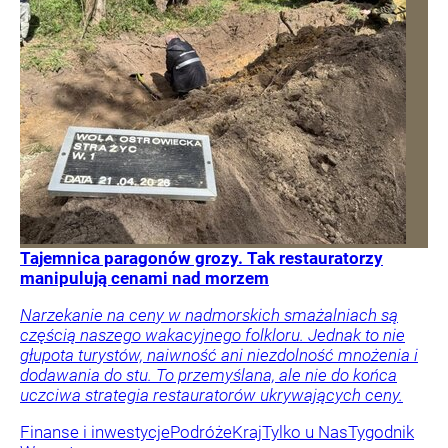
Tajemnica paragonów grozy. Tak restauratorzy
manipulują cenami nad morzem
Narzekanie na ceny w nadmorskich smażalniach są
częścią naszego wakacyjnego folkloru. Jednak to nie
głupota turystów, naiwność ani niezdolność mnożenia i
dodawania do stu. To przemyślana, ale nie do końca
uczciwa strategia restauratorów ukrywających ceny.
Finanse i inwestycje
Podróże
Kraj
Tylko u Nas
Tygodnik