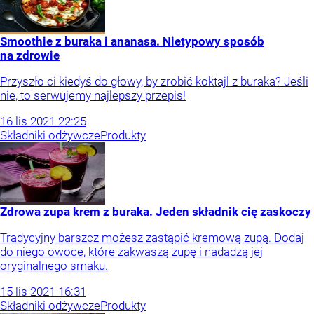
Smoothie z buraka i ananasa. Nietypowy sposób
na zdrowie
Przyszło ci kiedyś do głowy, by zrobić koktajl z buraka? Jeśli
nie, to serwujemy najlepszy przepis!
16
lis
2021
22:25
Składniki odżywcze
Produkty
Zdrowa zupa krem z buraka. Jeden składnik cię zaskoczy
Tradycyjny barszcz możesz zastąpić kremową zupą. Dodaj
do niego owoce, które zakwaszą zupę i nadadzą jej
oryginalnego smaku.
15
lis
2021
16:31
Składniki odżywcze
Produkty