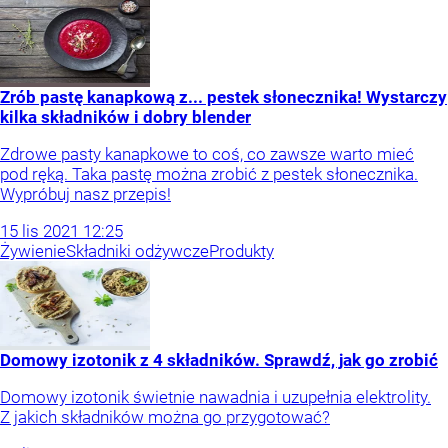
Zrób pastę kanapkową z... pestek słonecznika! Wystarczy
kilka składników i dobry blender
Zdrowe pasty kanapkowe to coś, co zawsze warto mieć
pod ręką. Taka pastę można zrobić z pestek słonecznika.
Wypróbuj nasz przepis!
15
lis
2021
12:25
Żywienie
Składniki odżywcze
Produkty
Domowy izotonik z 4 składników. Sprawdź, jak go zrobić
Domowy izotonik świetnie nawadnia i uzupełnia elektrolity.
Z jakich składników można go przygotować?