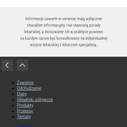
Informacje zawarte w serwisie mają wyłącznie
charakter informacyjny i nie stanowią porady
lekarskiej, a stosowanie ich w praktyce powinno
za każdym razem być konsultowane na indywidualnej
wizycie lekarskiej z lekarzem specjalistą.
Żywienie
Odchudzanie
Diety
Składniki odżywcze
Produkty
Przepisy
Tematy