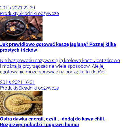
20
lis
2021
22:29
Produkty
Składniki odżywcze
Jak prawidłowo gotować kaszę jaglaną? Poznaj kilka
prostych tricków
Nie bez powodu nazywa się ją królową kasz. Jest zdrowa
i można ją przyrządzać na wiele sposobów. Ale jej
ugotowanie może sprawiać na początku trudności.
20
lis
2021
16:31
Produkty
Składniki odżywcze
Ostra dawka energii, czyli... dodaj do kawy chili.
Rozgrzeje, pobudzi i poprawi humor