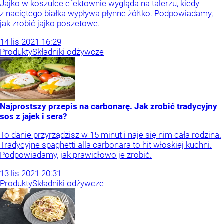
Jajko w koszulce efektownie wygląda na talerzu, kiedy
z naciętego białka wypływa płynne żółtko. Podpowiadamy,
jak zrobić jajko poszetowe.
14
lis
2021
16:29
Produkty
Składniki odżywcze
Najprostszy przepis na carbonarę. Jak zrobić tradycyjny
sos z jajek i sera?
To danie przyrządzisz w 15 minut i naje się nim cała rodzina.
Tradycyjne spaghetti alla carbonara to hit włoskiej kuchni.
Podpowiadamy, jak prawidłowo je zrobić.
13
lis
2021
20:31
Produkty
Składniki odżywcze