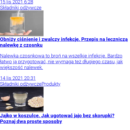
15
lis
2021
6:28
Składniki odżywcze
Obniży ciśnienie i zwalczy infekcje. Przepis na leczniczą
nalewkę z czosnku
Nalewka czosnkowa to broń na wszelkie infekcje. Bardzo
łatwo ją przygotować, nie wymaga też długiego czasu, jak
większość nalewek.
14
lis
2021
20:31
Składniki odżywcze
Produkty
Jajko w koszulce. Jak ugotować jajo bez skorupki?
Poznaj dwa proste sposoby