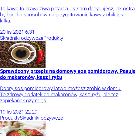
Ta kawa to prawdziwa petarda. Ty sam decydujesz, jak ostra
będzie, bo sposobów na przygotowanie kawy z chili jest
kilka.
20
lis
2021
6:31
Składniki odżywcze
Produkty
Sprawdzony przepis na domowy sos pomidorowy. Pasuje
do makaronów, kasz i ryżu
Dobry sos pomidorowy łatwo możesz zrobić w domu.
To zdrowy dodatek do makaronów, kasz, ryżu, ale też
zapiekanek czy mięs.
19
lis
2021
22:29
Produkty
Składniki odżywcze