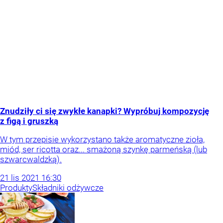
Znudziły ci się zwykłe kanapki? Wypróbuj kompozycję
z figą i gruszką
W tym przepisie wykorzystano także aromatyczne zioła,
miód, ser ricotta oraz... smażoną szynkę parmeńską (lub
szwarcwaldzką).
21
lis
2021
16:30
Produkty
Składniki odżywcze