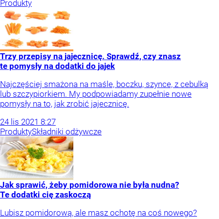
Produkty
Trzy przepisy na jajecznicę. Sprawdź, czy znasz
te pomysły na dodatki do jajek
Najczęściej smażona na maśle, boczku, szynce, z cebulką
lub szczypiorkiem. My podpowiadamy zupełnie nowe
pomysły na to, jak zrobić jajecznicę.
24
lis
2021
8:27
Produkty
Składniki odżywcze
Jak sprawić, żeby pomidorowa nie była nudna?
Te dodatki cię zaskoczą
Lubisz pomidorową, ale masz ochotę na coś nowego?