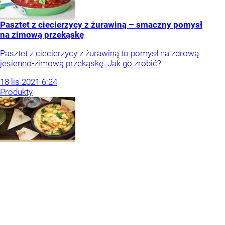
Pasztet z ciecierzycy z żurawiną – smaczny pomysł
na zimową przekąskę
Pasztet z ciecierzycy z żurawiną to pomysł na zdrową
jesienno-zimową przekąskę. Jak go zrobić?
18
lis
2021
6:24
Produkty