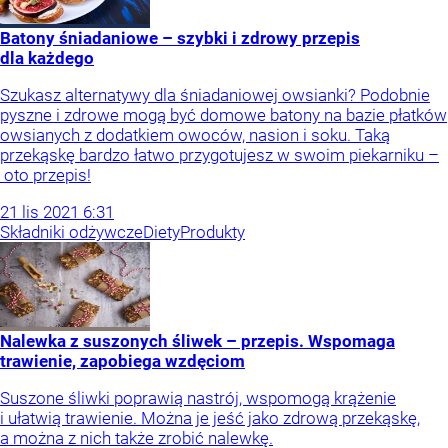
Batony śniadaniowe – szybki i zdrowy przepis
dla każdego
Szukasz alternatywy dla śniadaniowej owsianki? Podobnie
pyszne i zdrowe mogą być domowe batony na bazie płatków
owsianych z dodatkiem owoców, nasion i soku. Taką
przekąskę bardzo łatwo przygotujesz w swoim piekarniku –
oto przepis!
21
lis
2021
6:31
Składniki odżywcze
Diety
Produkty
Nalewka z suszonych śliwek – przepis. Wspomaga
trawienie, zapobiega wzdęciom
Suszone śliwki poprawią nastrój, wspomogą krążenie
i ułatwią trawienie. Można je jeść jako zdrową przekąskę,
a można z nich także zrobić nalewkę.