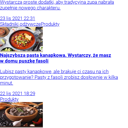
Wystarczą proste dodatki, aby tradycyjna zupa nabrała
zupełnie nowego charakteru.
23
lis
2021
22:31
Składniki odżywcze
Produkty
Najszybsza pasta kanapkowa. Wystarczy, że masz
w domu puszkę fasoli
Lubisz pasty kanapkowe, ale brakuje ci czasu na ich
przygotowanie? Pasty z fasoli zrobisz dosłownie w kilka
minut.
22
lis
2021
18:29
Produkty