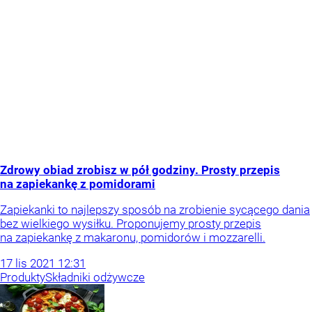
Zdrowy obiad zrobisz w pół godziny. Prosty przepis
na zapiekankę z pomidorami
Zapiekanki to najlepszy sposób na zrobienie sycącego dania
bez wielkiego wysiłku. Proponujemy prosty przepis
na zapiekankę z makaronu, pomidorów i mozzarelli.
17
lis
2021
12:31
Produkty
Składniki odżywcze