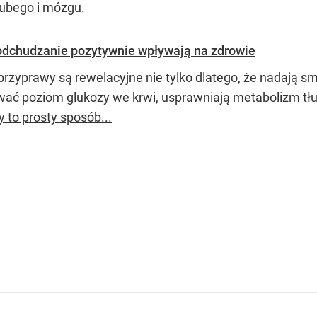
grubego i mózgu.
ją odchudzanie pozytywnie wpływają na zdrowie
 przyprawy są rewelacyjne nie tylko dlatego, że nadają s
wać poziom glukozy we krwi, usprawniają metabolizm tłu
y to prosty sposób...