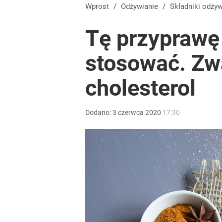
Trzymasz dietę, a waga stoi? Dietetyczka pokazała
Wprost
/
Odżywianie
/
Składniki odży
Tę przyprawę
dodaj
stosować. Zwa
Jedz ten makaron i chudnij. Zobacz 3 rodzaje, które
cholesterol
dodaj
Dodano:
3
czerwca
2020
17:30
Tyle samo kalorii i tyle samo kroków. Jedna grupa 
dodaj