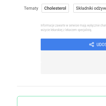
Cholesterol
Składniki odży
Informacje zawarte w serwisie mają wyłącznie char
wizycie lekarskiej z lekarzem specjalistą.
UDO