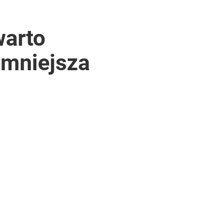
warto
zmniejsza