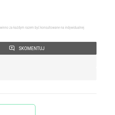
e powinno za każdym razem być konsultowane na indywidualnej
SKOMENTUJ