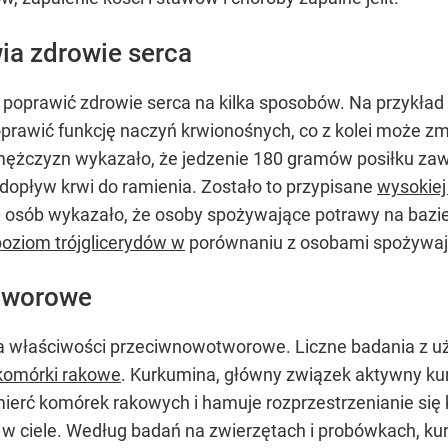
ia zdrowie serca
poprawić zdrowie serca na kilka sposobów. Na przykład
prawić funkcję naczyń krwionośnych, co z kolei może zm
 mężczyzn wykazało, że jedzenie 180 gramów posiłku zaw
 dopływ krwi do ramienia. Zostało to przypisane
wysokiej
osób wykazało, że osoby spożywające potrawy na bazie 
poziom trójglicerydów w
porównaniu z osobami spożywając
tworowe
a właściwości przeciwnowotworowe. Liczne badania z u
 komórki rakowe
. Kurkumina, główny związek aktywny ku
erć komórek rakowych i hamuje rozprzestrzenianie się
w ciele. Według badań na zwierzętach i probówkach, k