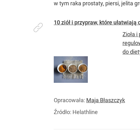
w tym raka prostaty, piersi, jelita 
10 ziół i przypraw, które ułatwia
Zioła i
regulo
do diet
Opracowała:
Maja Błaszczyk
Źródło:
Helathline