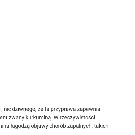
li, nic dziwnego, że ta przyprawa zapewnia
ment zwany
kurkuminą
. W rzeczywistości
mina łagodzą objawy chorób zapalnych, takich