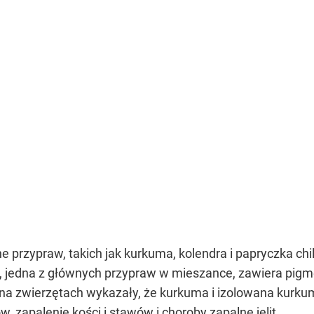
e przypraw, takich jak kurkuma, kolendra i papryczka chi
, jedna z głównych przypraw w mieszance, zawiera pig
i na zwierzętach wykazały, że kurkuma i izolowana kurku
, zapalenie kości i stawów i choroby zapalne jelit.