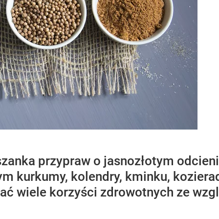
szanka przypraw o jasnozłotym odcien
ym kurkumy, kolendry, kminku, kozieradk
ć wiele korzyści zdrowotnych ze wzgl