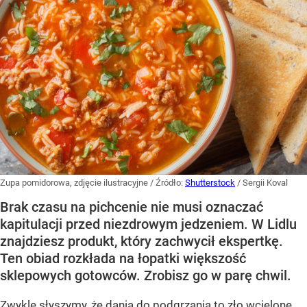
Zupa pomidorowa, zdjęcie ilustracyjne
/ Źródło:
Shutterstock
/
Sergii Koval
Brak czasu na pichcenie nie musi oznaczać
kapitulacji przed niezdrowym jedzeniem. W Lidlu
znajdziesz produkt, który zachwycił ekspertkę.
Ten obiad rozkłada na łopatki większość
sklepowych gotowców. Zrobisz go w parę chwil.
Zwykle słyszymy, że dania do podgrzania to zło wcielone,