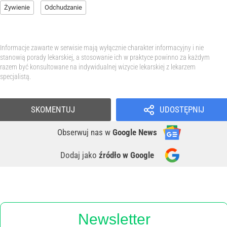
Żywienie
Odchudzanie
Informacje zawarte w serwisie mają wyłącznie charakter informacyjny i nie
stanowią porady lekarskiej, a stosowanie ich w praktyce powinno za każdym
razem być konsultowane na indywidualnej wizycie lekarskiej z lekarzem
specjalistą.
SKOMENTUJ
UDOSTĘPNIJ
Obserwuj nas
w
Google News
Dodaj jako
źródło w Google
Newsletter