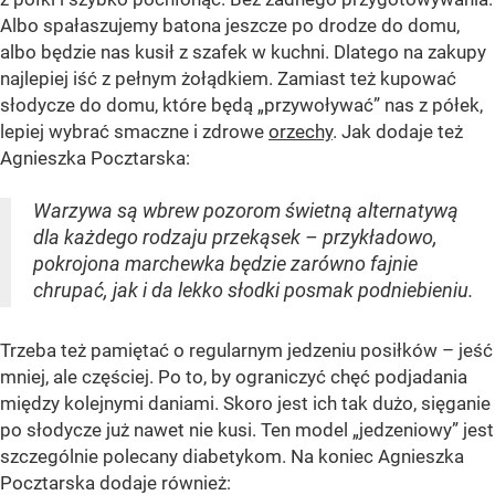
Albo spałaszujemy batona jeszcze po drodze do domu,
albo będzie nas kusił z szafek w kuchni. Dlatego na zakupy
najlepiej iść z pełnym żołądkiem. Zamiast też kupować
słodycze do domu, które będą „przywoływać” nas z półek,
lepiej wybrać smaczne i zdrowe
orzechy
. Jak dodaje też
Agnieszka Pocztarska:
Warzywa są wbrew pozorom świetną alternatywą
dla każdego rodzaju przekąsek – przykładowo,
pokrojona marchewka będzie zarówno fajnie
chrupać, jak i da lekko słodki posmak podniebieniu.
Trzeba też pamiętać o regularnym jedzeniu posiłków – jeść
mniej, ale częściej. Po to, by ograniczyć chęć podjadania
między kolejnymi daniami. Skoro jest ich tak dużo, sięganie
po słodycze już nawet nie kusi. Ten model „jedzeniowy” jest
szczególnie polecany diabetykom. Na koniec Agnieszka
Pocztarska dodaje również: