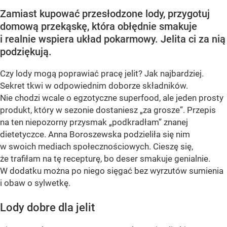
Zamiast kupować przesłodzone lody, przygotuj
domową przekąskę, która obłędnie smakuje
i realnie wspiera układ pokarmowy. Jelita ci za nią
podziękują.
Czy lody mogą poprawiać pracę jelit? Jak najbardziej.
Sekret tkwi w odpowiednim doborze składników.
Nie chodzi wcale o egzotyczne superfood, ale jeden prosty
produkt, który w sezonie dostaniesz „za grosze”. Przepis
na ten niepozorny przysmak „podkradłam” znanej
dietetyczce. Anna Boroszewska podzieliła się nim
w swoich mediach społecznościowych. Cieszę się,
że trafiłam na tę recepturę, bo deser smakuje genialnie.
W dodatku można po niego sięgać bez wyrzutów sumienia
i obaw o sylwetkę.
Lody dobre dla jelit