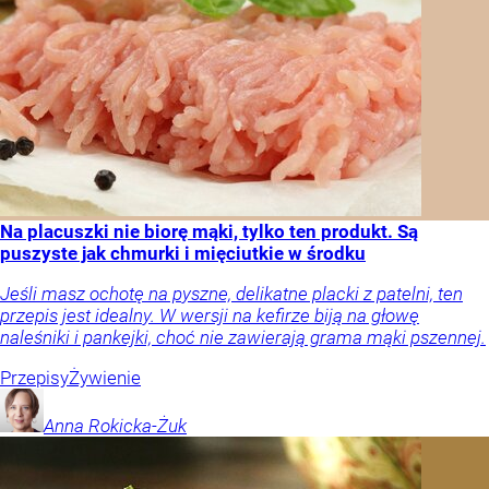
Na placuszki nie biorę mąki, tylko ten produkt. Są
puszyste jak chmurki i mięciutkie w środku
Jeśli masz ochotę na pyszne, delikatne placki z patelni, ten
przepis jest idealny. W wersji na kefirze biją na głowę
naleśniki i pankejki, choć nie zawierają grama mąki pszennej.
Przepisy
Żywienie
Anna
Rokicka-Żuk