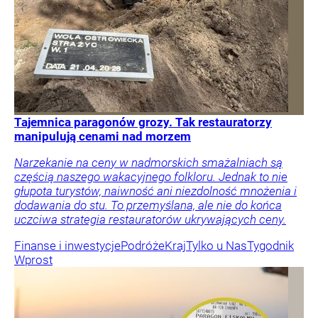
Tajemnica paragonów grozy. Tak restauratorzy
manipulują cenami nad morzem
Narzekanie na ceny w nadmorskich smażalniach są
częścią naszego wakacyjnego folkloru. Jednak to nie
głupota turystów, naiwność ani niezdolność mnożenia i
dodawania do stu. To przemyślana, ale nie do końca
uczciwa strategia restauratorów ukrywających ceny.
Finanse i inwestycje
Podróże
Kraj
Tylko u Nas
Tygodnik
Wprost