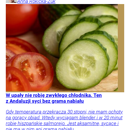
Anna
Rokicka-Żuk
W upały nie robię zwykłego chłodnika. Ten
z Andaluzji syci bez grama nabiału
Gdy temperatura przekracza 30 stopni, nie mam ochoty
na gorący obiad. Wtedy wyciągam blender i w 20 minut
robię hiszpańskie salmorejo. Jest aksamitne, sycące i
nie ma w nim ani grama nabiału.