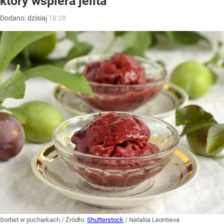
który wspiera jelita
Dodano:
dzisiaj
18:28
Sorbet w pucharkach
/ Źródło:
Shutterstock
/
Nataliia Leontieva