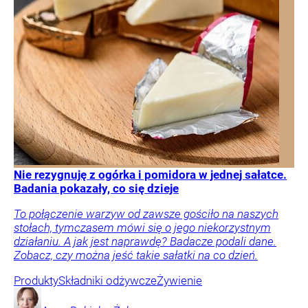
Nie rezygnuję z ogórka i pomidora w jednej sałatce.
Badania pokazały, co się dzieje
To połączenie warzyw od zawsze gościło na naszych
stołach, tymczasem mówi się o jego niekorzystnym
działaniu. A jak jest naprawdę? Badacze podali dane.
Zobacz, czy można jeść takie sałatki na co dzień.
Produkty
Składniki odżywcze
Żywienie