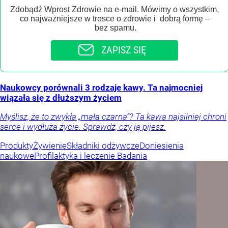
Zdobądź Wprost Zdrowie na e-mail. Mówimy o wszystkim,
co najważniejsze w trosce o zdrowie i dobrą formę –
bez spamu.
ZAPISZ SIĘ
Naukowcy porównali 3 rodzaje kawy. Ta najmocniej
wiązała się z dłuższym życiem
Myślisz, że to zwykła „mała czarna”? Ta kawa najsilniej chroni
serce i wydłuża życie. Sprawdź, czy ją pijesz.
Produkty
Żywienie
Składniki odżywcze
Doniesienia
naukowe
Profilaktyka i leczenie
Badania