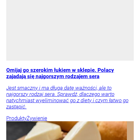
Omijaj go szerokim łukiem w sklepie. Polacy
zajadają się najgorszym rodzajem sera
Jest smaczny i ma długą datę ważności, ale to
najgorszy rodzaj sera. Sprawdź, dlaczego warto
natychmiast wyeliminować go z diety i czym łatwo go
zastąpić.
Produkty
Żywienie