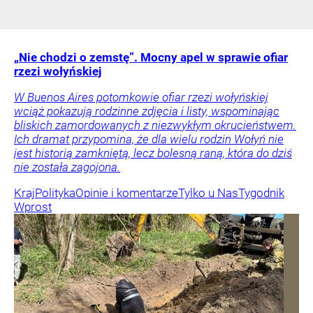
„Nie chodzi o zemstę”. Mocny apel w sprawie ofiar
rzezi wołyńskiej
W Buenos Aires potomkowie ofiar rzezi wołyńskiej
wciąż pokazują rodzinne zdjęcia i listy, wspominając
bliskich zamordowanych z niezwykłym okrucieństwem.
Ich dramat przypomina, że dla wielu rodzin Wołyń nie
jest historią zamkniętą, lecz bolesną raną, która do dziś
nie została zagojona.
Kraj
Polityka
Opinie i komentarze
Tylko u Nas
Tygodnik
Wprost