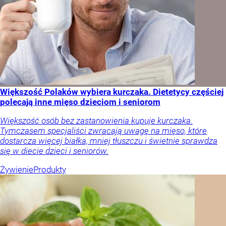
Większość Polaków wybiera kurczaka. Dietetycy częściej
polecają inne mięso dzieciom i seniorom
Większość osób bez zastanowienia kupuje kurczaka.
Tymczasem specjaliści zwracają uwagę na mięso, które
dostarcza więcej białka, mniej tłuszczu i świetnie sprawdza
się w diecie dzieci i seniorów.
Żywienie
Produkty