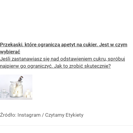
Przekąski, które ograniczą apetyt na cukier. Jest w czym
wybierać
Jeśli zastanawiasz się nad odstawieniem cukru, spróbuj
najpierw go ograniczyć. Jak to zrobić skutecznie?
Źródło:
Instagram
/
Czytamy Etykiety