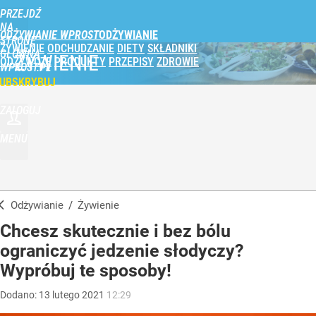
PRZEJDŹ
NA
ODŻYWIANIE WPROST
STRONĘ
ŻYWIENIE
ODCHUDZANIE
DIETY
SKŁADNIKI
GŁÓWNĄ
ŻYWIENIE
ODŻYWCZE
PRODUKTY
PRZEPISY
ZDROWIE
WPROST.PL
UBSKRYBUJ
ZALOGUJ
MENU
Odżywianie
/
Żywienie
Chcesz skutecznie i bez bólu
ograniczyć jedzenie słodyczy?
Wypróbuj te sposoby!
Dodano:
13
lutego
2021
12:29