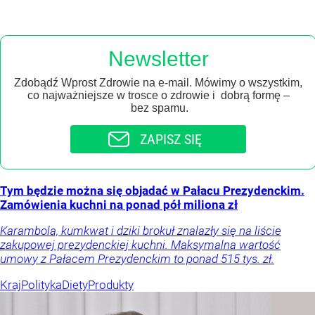
Newsletter
Zdobądź Wprost Zdrowie na e-mail. Mówimy o wszystkim,
co najważniejsze w trosce o zdrowie i dobrą formę –
bez spamu.
ZAPISZ SIĘ
Tym będzie można się objadać w Pałacu Prezydenckim.
Zamówienia kuchni na ponad pół miliona zł
Karambola, kumkwat i dziki brokuł znalazły się na liście
zakupowej prezydenckiej kuchni. Maksymalna wartość
umowy z Pałacem Prezydenckim to ponad 515 tys. zł.
Kraj
Polityka
Diety
Produkty