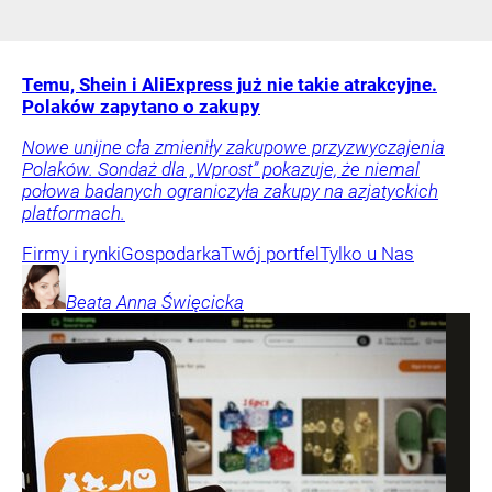
Temu, Shein i AliExpress już nie takie atrakcyjne.
Polaków zapytano o zakupy
Nowe unijne cła zmieniły zakupowe przyzwyczajenia
Polaków. Sondaż dla „Wprost” pokazuje, że niemal
połowa badanych ograniczyła zakupy na azjatyckich
platformach.
Firmy i rynki
Gospodarka
Twój portfel
Tylko u Nas
Beata Anna
Święcicka