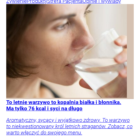
Żywienie
Produkty
Strefa Pacjenta
Opinie i wywiady
To letnie warzywo to kopalnia białka i błonnika.
Ma tylko 76 kcal i syci na długo
Aromatyczny, sycący i wyjątkowo zdrowy. To warzywo
to niekwestionowany król letnich straganów. Zobacz, co
warto włączyć do swojego menu.