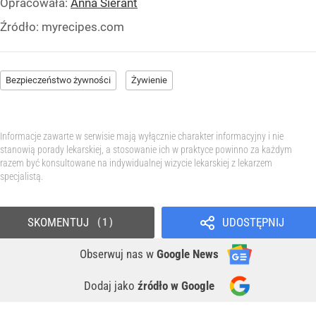
Opracowała:
Anna Sierant
Źródło:
myrecipes.com
Bezpieczeństwo żywności
Żywienie
Informacje zawarte w serwisie mają wyłącznie charakter informacyjny i nie
stanowią porady lekarskiej, a stosowanie ich w praktyce powinno za każdym
razem być konsultowane na indywidualnej wizycie lekarskiej z lekarzem
specjalistą.
SKOMENTUJ
UDOSTĘPNIJ
1
Obserwuj nas
w
Google News
Dodaj jako
źródło w Google