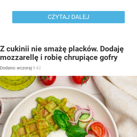
CZYTAJ DALEJ
Z cukinii nie smażę placków. Dodaję
mozzarellę i robię chrupiące gofry
Dodano:
wczoraj
9:42