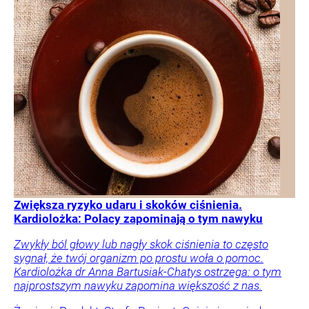
Zwiększa ryzyko udaru i skoków ciśnienia.
Kardiolożka: Polacy zapominają o tym nawyku
Zwykły ból głowy lub nagły skok ciśnienia to często
sygnał, że twój organizm po prostu woła o pomoc.
Kardiolożka dr Anna Bartusiak-Chatys ostrzega: o tym
najprostszym nawyku zapomina większość z nas.