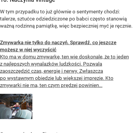
W tym przypadku to już głównie o sentymenty chodzi:
talerze, sztućce odziedziczone po babci często stanowią
ważną rodzinną pamiątkę, więc bezpieczniej myć je ręcznie.
Zmywarka nie tylko do naczyń. Sprawdź, co jeszcze
możesz w niej wyczyścić
Kto ma w domu zmywarkę, ten wie doskonale, że to jeden
z najlepszych wynalazków ludzkości. Pozwala
zaoszczędzić czas, energię i nerwy. Zwłaszcza
po wystawnym obiedzie lub większej imprezie. Kto
zmywarki nie ma, ten czym prędzej powinien...