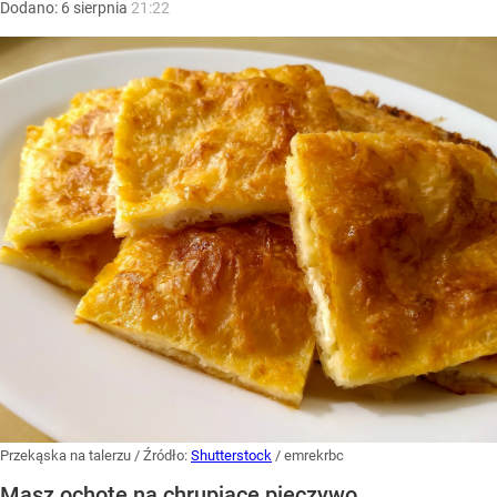
Dodano:
6
sierpnia
21:22
Przekąska na talerzu
/ Źródło:
Shutterstock
/
emrekrbc
Masz ochotę na chrupiące pieczywo,