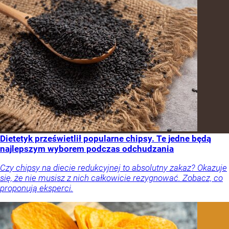
Dietetyk prześwietlił popularne chipsy. Te jedne będą
najlepszym wyborem podczas odchudzania
Czy chipsy na diecie redukcyjnej to absolutny zakaz? Okazuje
się, że nie musisz z nich całkowicie rezygnować. Zobacz, co
proponują eksperci.