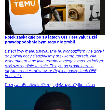
Rojek zaskakuje po 19 latach OFF Festivalu: Dziś
prawdopodobnie bym tego nie zrobił
Dzieci były małe, usypialiśmy je, wchodziliśmy na górę i
do późnej nocy siedzieliśmy przy komputerach. Nie
wspominam tego jako romantycznego czasu, za którym
dziś szczególnie tęsknię. To była po prostu bardzo
ciężka praca – mówi Artur Rojek o początkach OFF
Festivalu.
Rozrywka
Festiwale/Przeglądy
Muzyka
Tylko u Nas