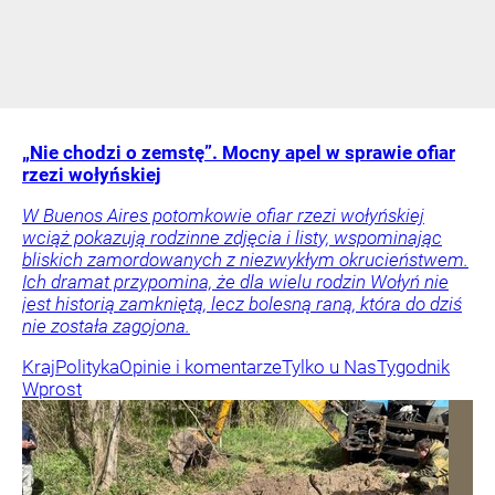
„Nie chodzi o zemstę”. Mocny apel w sprawie ofiar
rzezi wołyńskiej
W Buenos Aires potomkowie ofiar rzezi wołyńskiej
wciąż pokazują rodzinne zdjęcia i listy, wspominając
bliskich zamordowanych z niezwykłym okrucieństwem.
Ich dramat przypomina, że dla wielu rodzin Wołyń nie
jest historią zamkniętą, lecz bolesną raną, która do dziś
nie została zagojona.
Kraj
Polityka
Opinie i komentarze
Tylko u Nas
Tygodnik
Wprost