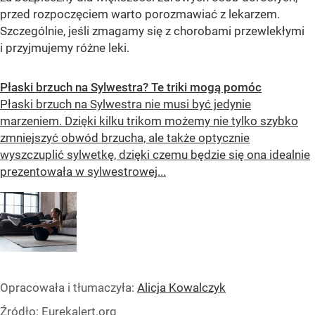
przed rozpoczęciem warto porozmawiać z lekarzem.
Szczególnie, jeśli zmagamy się z chorobami przewlekłymi
i przyjmujemy różne leki.
Płaski brzuch na Sylwestra? Te triki mogą pomóc
Płaski brzuch na Sylwestra nie musi być jedynie
marzeniem. Dzięki kilku trikom możemy nie tylko szybko
zmniejszyć obwód brzucha, ale także optycznie
wyszczuplić sylwetkę, dzięki czemu będzie się ona idealnie
prezentowała w sylwestrowej...
Opracowała i tłumaczyła:
Alicja Kowalczyk
Źródło:
Eurekalert.org