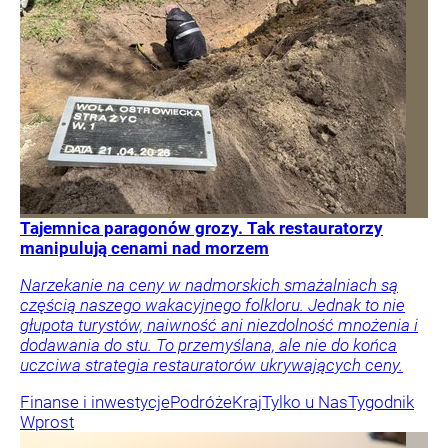
Tajemnica paragonów grozy. Tak restauratorzy
manipulują cenami nad morzem
Narzekanie na ceny w nadmorskich smażalniach są
częścią naszego wakacyjnego folkloru. Jednak to nie
głupota turystów, naiwność ani niezdolność mnożenia i
dodawania do stu. To przemyślana, ale nie do końca
uczciwa strategia restauratorów ukrywających ceny.
Finanse i inwestycje
Podróże
Kraj
Tylko u Nas
Tygodnik
Wprost