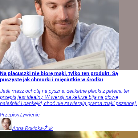
Na placuszki nie biorę mąki, tylko ten produkt. Są
puszyste jak chmurki i mięciutkie w środku
Jeśli masz ochotę na pyszne, delikatne placki z patelni, ten
przepis jest idealny. W wersji na kefirze biją na głowę
naleśniki i pankejki, choć nie zawierają grama mąki pszennej.
Przepisy
Żywienie
Anna
Rokicka-Żuk