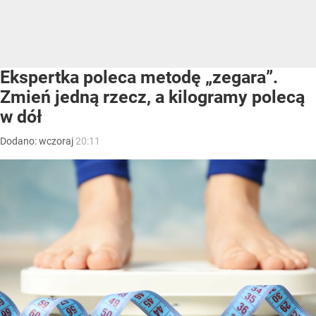
Ekspertka poleca metodę „zegara”.
Zmień jedną rzecz, a kilogramy polecą
w dół
Dodano:
wczoraj
20:11