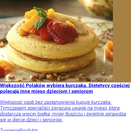
Większość Polaków wybiera kurczaka. Dietetycy częściej
polecają inne mięso dzieciom i seniorom
Większość osób bez zastanowienia kupuje kurczaka.
Tymczasem specjaliści zwracają uwagę na mięso, które
dostarcza więcej białka, mniej tłuszczu i świetnie sprawdza
się w diecie dzieci i seniorów.
Żywienie
Produkty