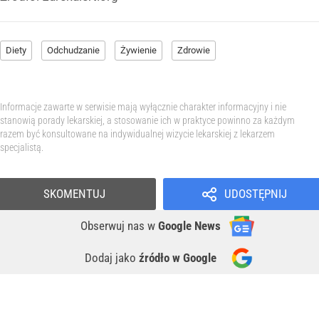
Diety
Odchudzanie
Żywienie
Zdrowie
Informacje zawarte w serwisie mają wyłącznie charakter informacyjny i nie
stanowią porady lekarskiej, a stosowanie ich w praktyce powinno za każdym
razem być konsultowane na indywidualnej wizycie lekarskiej z lekarzem
specjalistą.
SKOMENTUJ
UDOSTĘPNIJ
Obserwuj nas
w
Google News
Dodaj jako
źródło w Google