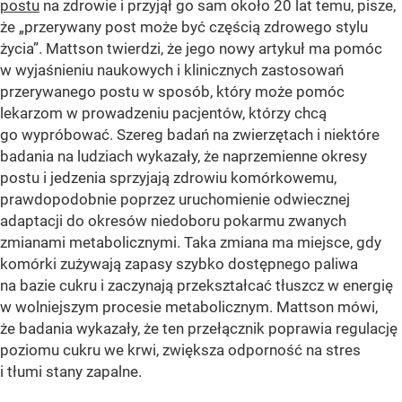
postu
na zdrowie i przyjął go sam około 20 lat temu, pisze,
że „przerywany post może być częścią zdrowego stylu
życia”. Mattson twierdzi, że jego nowy artykuł ma pomóc
w wyjaśnieniu naukowych i klinicznych zastosowań
przerywanego postu w sposób, który może pomóc
lekarzom w prowadzeniu pacjentów, którzy chcą
go wypróbować. Szereg badań na zwierzętach i niektóre
badania na ludziach wykazały, że naprzemienne okresy
postu i jedzenia sprzyjają zdrowiu komórkowemu,
prawdopodobnie poprzez uruchomienie odwiecznej
adaptacji do okresów niedoboru pokarmu zwanych
zmianami metabolicznymi. Taka zmiana ma miejsce, gdy
komórki zużywają zapasy szybko dostępnego paliwa
na bazie cukru i zaczynają przekształcać tłuszcz w energię
w wolniejszym procesie metabolicznym. Mattson mówi,
że badania wykazały, że ten przełącznik poprawia regulację
poziomu cukru we krwi, zwiększa odporność na stres
i tłumi stany zapalne.