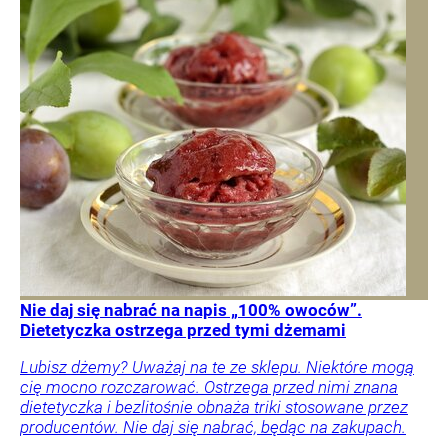
Nie daj się nabrać na napis „100% owoców”.
Dietetyczka ostrzega przed tymi dżemami
Lubisz dżemy? Uważaj na te ze sklepu. Niektóre mogą
cię mocno rozczarować. Ostrzega przed nimi znana
dietetyczka i bezlitośnie obnaża triki stosowane przez
producentów. Nie daj się nabrać, będąc na zakupach.