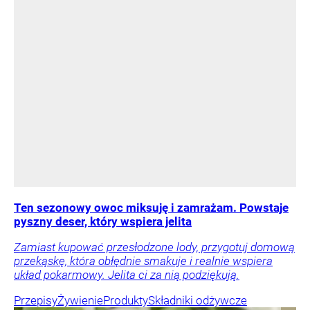
Ten sezonowy owoc miksuję i zamrażam. Powstaje
pyszny deser, który wspiera jelita
Zamiast kupować przesłodzone lody, przygotuj domową
przekąskę, która obłędnie smakuje i realnie wspiera
układ pokarmowy. Jelita ci za nią podziękują.
Przepisy
Żywienie
Produkty
Składniki odżywcze