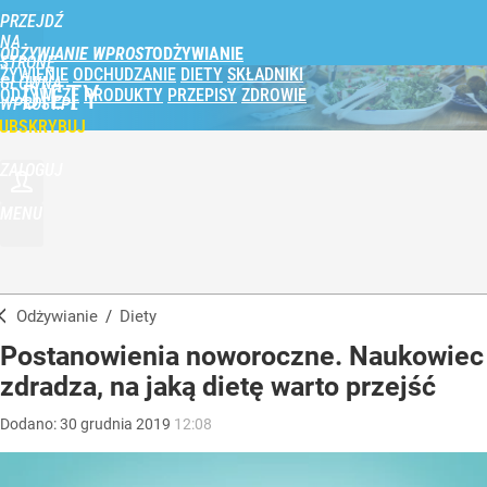
PRZEJDŹ
NA
ODŻYWIANIE WPROST
STRONĘ
ŻYWIENIE
ODCHUDZANIE
DIETY
SKŁADNIKI
GŁÓWNĄ
DIETY
ODŻYWCZE
PRODUKTY
PRZEPISY
ZDROWIE
WPROST.PL
UBSKRYBUJ
ZALOGUJ
MENU
Odżywianie
/
Diety
Postanowienia noworoczne. Naukowiec
zdradza, na jaką dietę warto przejść
Dodano:
30
grudnia
2019
12:08