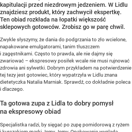
kapitulacji przed niezdrowym jedzeniem. W Lidlu
znajdziesz produkt, który zachwycił ekspertkę.
Ten obiad rozkłada na łopatki większość
sklepowych gotowców. Zrobisz go w parę chwil.
Zwykle słyszymy, że dania do podgrzania to zło wcielone,
napakowane emulgatorami, tanim tłuszczem
i zagęstnikami. Często to prawda, ale nie dajmy się
zwariować – ekspresowy posiłek wcale nie musi rujnować
zdrowia ani sylwetki. Dobrym przykładem na potwierdzenie
tej tezy jest gotowiec, który wypatrzyła w Lidlu znana
dietetyczka Natalia Marniak. Sprawdź, co dokładnie poleca
i dlaczego.
Ta gotowa zupa z Lidla to dobry pomysł
na ekspresowy obiad
Specjalistka radzi, by sięgać po zupę pomidorową z ryżem
i kurczakiem marki Jemy Jemy. Opakowanie wygląda