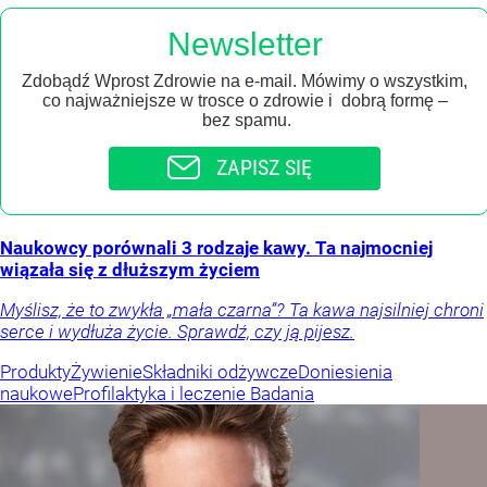
Newsletter
Zdobądź Wprost Zdrowie na e-mail. Mówimy o wszystkim,
co najważniejsze w trosce o zdrowie i dobrą formę –
bez spamu.
ZAPISZ SIĘ
Naukowcy porównali 3 rodzaje kawy. Ta najmocniej
wiązała się z dłuższym życiem
Myślisz, że to zwykła „mała czarna”? Ta kawa najsilniej chroni
serce i wydłuża życie. Sprawdź, czy ją pijesz.
Produkty
Żywienie
Składniki odżywcze
Doniesienia
naukowe
Profilaktyka i leczenie
Badania