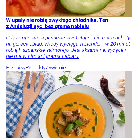
W upały nie robię zwykłego chłodnika. Ten
z Andaluzji syci bez grama nabiału
Gdy temperatura przekracza 30 stopni, nie mam ochoty
na gorący obiad. Wtedy wyciągam blender i w 20 minut
robię hiszpańskie salmorejo. Jest aksamitne, sycące i
nie ma w nim ani grama nabiału.
Przepisy
Produkty
Żywienie