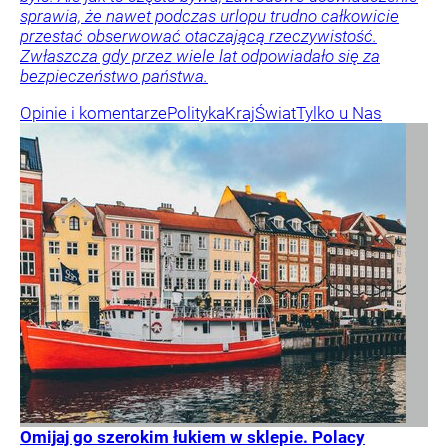
sprawia, że nawet podczas urlopu trudno całkowicie
przestać obserwować otaczającą rzeczywistość.
Zwłaszcza gdy przez wiele lat odpowiadało się za
bezpieczeństwo państwa.
Opinie i komentarze
Polityka
Kraj
Świat
Tylko u Nas
Omijaj go szerokim łukiem w sklepie. Polacy