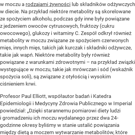
w moczu a
rodzajami żywności
lub składników odżywczych
w diecie. Na przykład niektóre metabolity są skorelowane
ze spożyciem alkoholu, podczas gdy inne były powiązane
z jedzeniem owoców cytrusowych, fruktozy (cukru
owocowego), glukozy i witaminy C. Zespół odkrył również
metabolity w moczu związane ze spożyciem czerwonych
mięs, innych mięs, takich jak kurczak i składniki odżywcze,
takie jak wapń. Niektóre metabolity były również
powiązane z warunkami zdrowotnymi – na przykład związki
występujące w moczu, takie jak mrówczan i sód (wskaźnik
spożycia soli), są związane z otyłością i wysokim
ciśnieniem krwi.
Profesor Paul Elliott, współautor badań i Katedra
Epidemiologii i Medycyny Zdrowia Publicznego w Imperial
powiedział: „Dzięki starannemu pomiarowi diety ludzi
i gromadzeniu ich moczu wydalanego przez dwa 24-
godzinne okresy byliśmy w stanie ustalić powiązania
między dietą a moczem wytwarzanie metabolitów, które