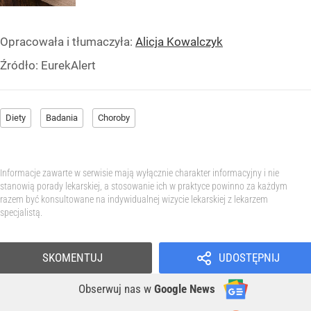
Opracowała i tłumaczyła:
Alicja Kowalczyk
Źródło:
EurekAlert
Diety
Badania
Choroby
Informacje zawarte w serwisie mają wyłącznie charakter informacyjny i nie
stanowią porady lekarskiej, a stosowanie ich w praktyce powinno za każdym
razem być konsultowane na indywidualnej wizycie lekarskiej z lekarzem
specjalistą.
SKOMENTUJ
UDOSTĘPNIJ
Obserwuj nas
w
Google News