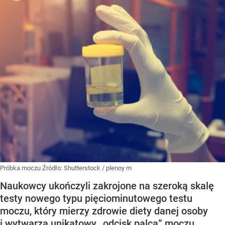
Próbka moczu
Źródło:
Shutterstock
/
plenoy m
Naukowcy ukończyli zakrojone na szeroką skalę
testy nowego typu pięciominutowego testu
moczu, który mierzy zdrowie diety danej osoby
i wytwarza unikatowy „odcisk palca” moczu.