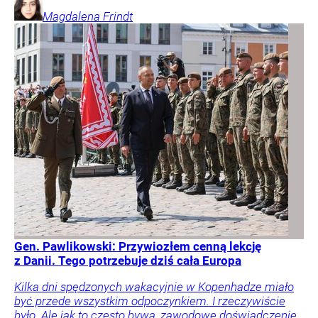
Magdalena
Frindt
Gen. Pawlikowski: Przywiozłem cenną lekcję
z Danii. Tego potrzebuje dziś cała Europa
Kilka dni spędzonych wakacyjnie w Kopenhadze miało
być przede wszystkim odpoczynkiem. I rzeczywiście
było. Ale jak to często bywa, zawodowe doświadczenie