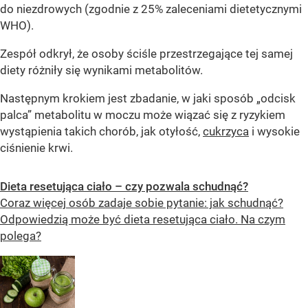
do niezdrowych (zgodnie z 25% zaleceniami dietetycznymi
WHO).
Zespół odkrył, że osoby ściśle przestrzegające tej samej
diety różniły się wynikami metabolitów.
Następnym krokiem jest zbadanie, w jaki sposób „odcisk
palca” metabolitu w moczu może wiązać się z ryzykiem
wystąpienia takich chorób, jak otyłość,
cukrzyca
i wysokie
ciśnienie krwi.
Dieta resetująca ciało – czy pozwala schudnąć?
Coraz więcej osób zadaje sobie pytanie: jak schudnąć?
Odpowiedzią może być dieta resetująca ciało. Na czym
polega?