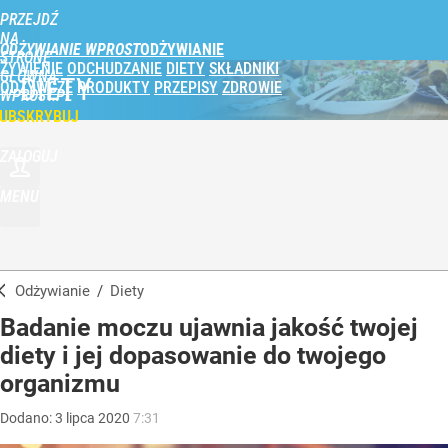
PRZEJDŹ
NA
ODŻYWIANIE WPROST
STRONĘ
ŻYWIENIE
ODCHUDZANIE
DIETY
SKŁADNIKI
GŁÓWNĄ
DIETY
ODŻYWCZE
PRODUKTY
PRZEPISY
ZDROWIE
WPROST.PL
UBSKRYBUJ
ZALOGUJ
MENU
Odżywianie
/
Diety
Badanie moczu ujawnia jakość twojej
diety i jej dopasowanie do twojego
organizmu
Dodano:
3
lipca
2020
7:31