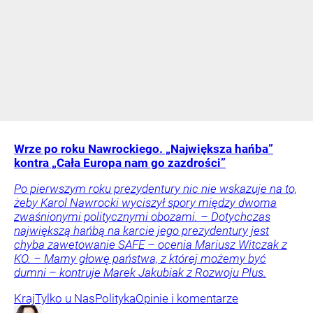
Wrze po roku Nawrockiego. „Największa hańba”
kontra „Cała Europa nam go zazdrości”
Po pierwszym roku prezydentury nic nie wskazuje na to,
żeby Karol Nawrocki wyciszył spory między dwoma
zwaśnionymi politycznymi obozami. – Dotychczas
największą hańbą na karcie jego prezydentury jest
chyba zawetowanie SAFE – ocenia Mariusz Witczak z
KO. – Mamy głowę państwa, z której możemy być
dumni – kontruje Marek Jakubiak z Rozwoju Plus.
Kraj
Tylko u Nas
Polityka
Opinie i komentarze