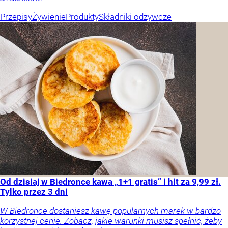
Przepisy
Żywienie
Produkty
Składniki odżywcze
Od dzisiaj w Biedronce kawa „1+1 gratis” i hit za 9,99 zł.
Tylko przez 3 dni
W Biedronce dostaniesz kawę popularnych marek w bardzo
korzystnej cenie. Zobacz, jakie warunki musisz spełnić, żeby