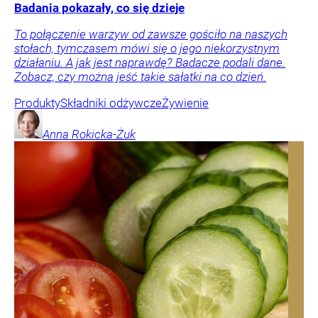
Badania pokazały, co się dzieje
To połączenie warzyw od zawsze gościło na naszych
stołach, tymczasem mówi się o jego niekorzystnym
działaniu. A jak jest naprawdę? Badacze podali dane.
Zobacz, czy można jeść takie sałatki na co dzień.
Produkty
Składniki odżywcze
Żywienie
Anna
Rokicka-Żuk