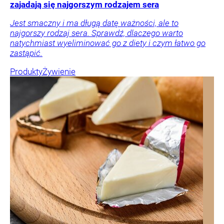
zajadają się najgorszym rodzajem sera
Jest smaczny i ma długą datę ważności, ale to
najgorszy rodzaj sera. Sprawdź, dlaczego warto
natychmiast wyeliminować go z diety i czym łatwo go
zastąpić.
Produkty
Żywienie