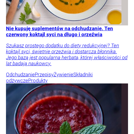
Nie kupuję suplementów na odchudzanie. Ten
czerwony koktajl syci na długo i orzeźwia
Szukasz prostego dodatku do diety redukcyjnej? Ten
koktajl syci, świetnie orzeźwia i dostarcza błonnika.
Jego bazą jest popularna herbata, której właściwości od
lat badają naukowcy.
Odchudzanie
Przepisy
Żywienie
Składniki
odżywcze
Produkty