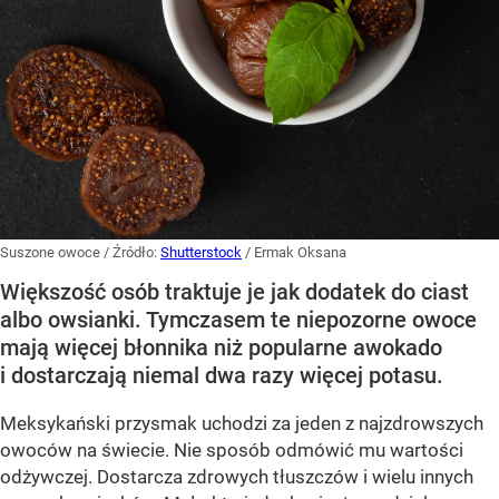
Suszone owoce
/ Źródło:
Shutterstock
/
Ermak Oksana
Większość osób traktuje je jak dodatek do ciast
albo owsianki. Tymczasem te niepozorne owoce
mają więcej błonnika niż popularne awokado
i dostarczają niemal dwa razy więcej potasu.
Meksykański przysmak uchodzi za jeden z najzdrowszych
owoców na świecie. Nie sposób odmówić mu wartości
odżywczej. Dostarcza zdrowych tłuszczów i wielu innych